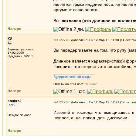
является также индрией носа, не являет
аргумент легко понять.
Вы:
согласен (что длинное не являетс
Наверх
КИ
№
112271
Добавлено: Пн 12 Мар 12, 11:58 (14 лет то
3Д
Зарегистрирован:
Вы передергиваете на том, что рупу (м
17.02.2005
Суждений: 52235
Длинное является характеристикой форм
Говорить, что скорость это автомобиль,
_________________
Буддизм чистой воды
Ответы на этот пост:
чайник2
Наверх
shukra1
№
112272
Добавлено: Пн 12 Мар 12, 12:21 (14 лет то
Гость
Извеняйте господа что вмещиваюсь в 
Откуда: Nayman
вопрос, а не повод для дисскусии
Наверх