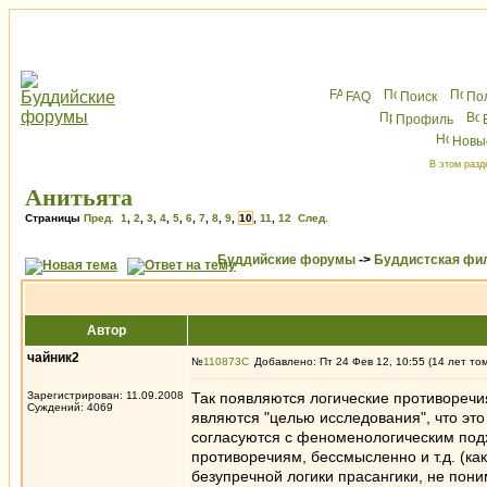
FAQ
Поиск
По
Профиль
Новы
В этом разд
Анитьята
Страницы
Пред.
1
,
2
,
3
,
4
,
5
,
6
,
7
,
8
,
9
,
10
,
11
,
12
След.
Буддийские форумы
->
Буддистская фи
Автор
чайник2
№
110873
Добавлено: Пт 24 Фев 12, 10:55 (14 лет то
Зарегистрирован: 11.09.2008
Так появляются логические противоречия 
Суждений: 4069
являются "целью исследования", что это
согласуются с феноменологическим подх
противоречиям, бессмысленно и т.д. (как
безупречной логики прасангики, не пони