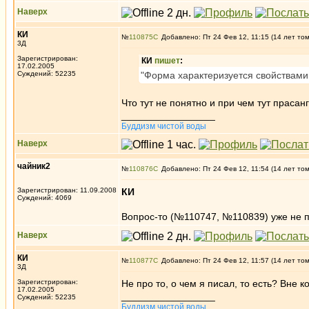
Наверх
КИ
№
110875
Добавлено: Пт 24 Фев 12, 11:15 (14 лет то
3Д
Зарегистрирован:
КИ
пишет
:
17.02.2005
Суждений: 52235
"Форма характеризуется свойствами ок
Что тут не понятно и при чем тут прасан
_________________
Буддизм чистой воды
Наверх
чайник2
№
110876
Добавлено: Пт 24 Фев 12, 11:54 (14 лет то
Зарегистрирован: 11.09.2008
КИ
Суждений: 4069
Вопрос-то (№110747, №110839) уже не п
Наверх
КИ
№
110877
Добавлено: Пт 24 Фев 12, 11:57 (14 лет то
3Д
Зарегистрирован:
Не про то, о чем я писал, то есть? Вне 
17.02.2005
_________________
Суждений: 52235
Буддизм чистой воды