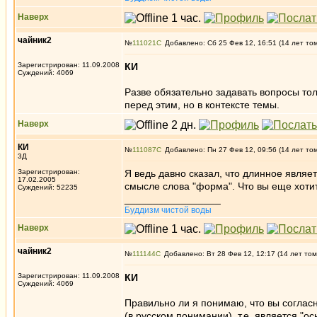
Наверх
чайник2
№
111021
Добавлено: Сб 25 Фев 12, 16:51 (14 лет то
Зарегистрирован: 11.09.2008
КИ
Суждений: 4069
Разве обязательно задавать вопросы тол
перед этим, но в контексте темы.
Наверх
КИ
№
111087
Добавлено: Пн 27 Фев 12, 09:56 (14 лет то
3Д
Зарегистрирован:
Я ведь давно сказал, что длинное являе
17.02.2005
смысле слова "форма". Что вы еще хоти
Суждений: 52235
_________________
Буддизм чистой воды
Наверх
чайник2
№
111144
Добавлено: Вт 28 Фев 12, 12:17 (14 лет том
Зарегистрирован: 11.09.2008
КИ
Суждений: 4069
Правильно ли я понимаю, что вы соглас
(в русском понимании), т.е. является "о