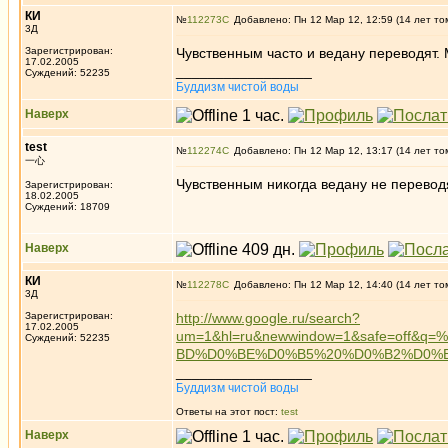
КИ
№
112273
Добавлено: Пн 12 Мар 12, 12:59 (14 лет то
3Д
Зарегистрирован:
Чувственным часто и ведану переводят. 
17.02.2005
_________________
Суждений: 52235
Буддизм чистой воды
Наверх
test
№
112274
Добавлено: Пн 12 Мар 12, 13:17 (14 лет то
一心
Чувственным никогда ведану не переводя
Зарегистрирован:
18.02.2005
Суждений: 18709
Наверх
КИ
№
112278
Добавлено: Пн 12 Мар 12, 14:40 (14 лет то
3Д
Зарегистрирован:
http://www.google.ru/search?
17.02.2005
um=1&hl=ru&newwindow=1&safe=of
Суждений: 52235
BD%D0%BE%D0%B5%20%D0%B2%D0%
_________________
Буддизм чистой воды
Ответы на этот пост:
test
Наверх