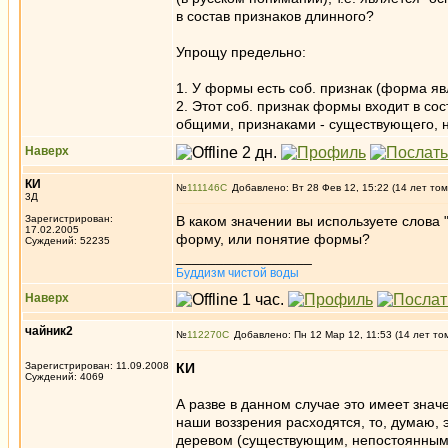
в состав признаков длинного?
Упрощу предельно:
1. У формы есть соб. признак (форма яв
2. Этот соб. признак формы входит в сос
общими, признаками - существующего, не
Наверх
КИ
№
111146
Добавлено: Вт 28 Фев 12, 15:22 (14 лет том
3Д
Зарегистрирован:
В каком значении вы используете слова
17.02.2005
форму, или понятие формы?
Суждений: 52235
_________________
Буддизм чистой воды
Наверх
чайник2
№
112270
Добавлено: Пн 12 Мар 12, 11:53 (14 лет то
Зарегистрирован: 11.09.2008
КИ
Суждений: 4069
А разве в данном случае это имеет знач
наши воззрения расходятся, то, думаю, 
деревом (существующим, непостоянным и