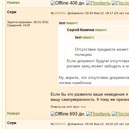
Наверх
Серж
№
109256
Добавлено: Сб 04 Фев 12, 18:17 (15 лет то
Зарегистрирован: 28.01.2011
test
пишет
:
Суждений: 4126
Сергей Коничев
пишет
:
test
пишет
:
Отсутствие предмета может 
полицию.
Если документ будучи отсутств
рогами заяц может забодать и м
Ну, верите, что отсутствие докумен
логика ошибочна.
Если бы это развеяло ваше неведение я
вашу самоуверенность. К тому же приз
Ответы на этот пост:
test
Наверх
Серж
№
109257
Добавлено: Сб 04 Фев 12, 18:20 (15 лет то