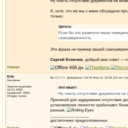
Ну тоесть отсутствие документов не мо
А, хотя, это же мы с вами обсуждали пр
только.
Цитата:
Если бы это развеяло ваше неведен
самоуверенность.
Эта фраза не пример вашей самоувере
Сергей Коничев
, добрый вам совет — п
Наверх
Krie
№
109270
Добавлено: Сб 04 Фев 12, 22:06 (15 лет то
баловник
Зарегистрирован:
test пишет:
18.01.2006
Суждений: 3693
Ну тоесть отсутствие документов не
Откуда: russia
Причиной для задержания отсутствие до
установления личности срабатывет. Коне
раньше.
_________________
достаточнее предположенных