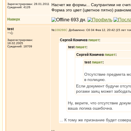
Зарегистрирован: 28.01.2011
Насчет же формы... Саутрантики не счи
Суждений: 4126
Форма это цвет (цветное пятно) равном
Наверх
test
№
109266
Добавлено: Сб 04 Фев 12, 20:42 (15 лет то
一心
Сергей Коничев
пишет
:
Зарегистрирован:
18.02.2005
Суждений: 18709
test
пишет
:
Сергей Коничев
пишет
:
test
пишет
:
Отсутствие предмета мо
в полицию.
Если документ будучи отсу
рогами заяц может забодать
Ну, верите, что отсутствие док
ваша логика ошибочна.
... К тому же признание будет сов