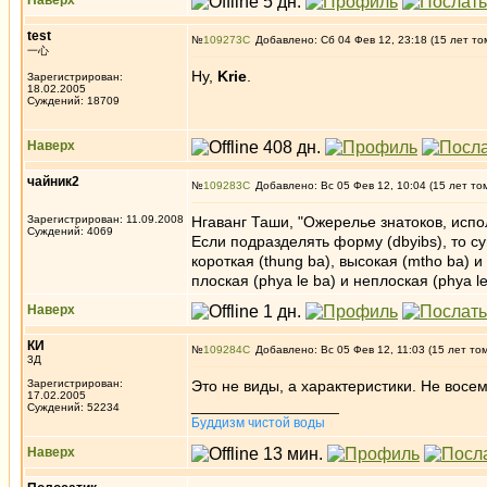
Наверх
test
№
109273
Добавлено: Сб 04 Фев 12, 23:18 (15 лет то
一心
Ну,
Krie
.
Зарегистрирован:
18.02.2005
Суждений: 18709
Наверх
чайник2
№
109283
Добавлено: Вс 05 Фев 12, 10:04 (15 лет то
Зарегистрирован: 11.09.2008
Нгаванг Таши, "Ожерелье знатоков, исп
Суждений: 4069
Если подразделять форму (dbyibs), то су
короткая (thung ba), высокая (mtho ba) и
плоская (phya le ba) и неплоская (phya le
Наверх
КИ
№
109284
Добавлено: Вс 05 Фев 12, 11:03 (15 лет то
3Д
Зарегистрирован:
Это не виды, а характеристики. Не восе
17.02.2005
_________________
Суждений: 52234
Буддизм чистой воды
Наверх