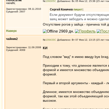
Полосатик
№
109305
Добавлено: Вс 05 Фев 12, 15:38 (15 лет то
नक्तचारिन्
Зарегистрирован: 08.11.2010
Сергей Коничев
пишет
:
Суждений: 2607
Если документ будучи отсутствующ
заяц может забодать и можно сделат
Отсутствие рогов у зайца - причина той
Наверх
чайник2
№
109433
Добавлено: Вт 07 Фев 12, 13:15 (15 лет то
Зарегистрирован: 11.09.2008
КИ
Суждений: 4069
Под словом "вид" я имею ввиду bye brag, 
Приходим к тому, что длинное является
формой и имеется множество объединяю
формой.
Первый и второй аргументы - каждый - ле
Длинное; имеется множество объединяю
формой, так как этой объединяющей осн
высокое.