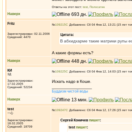
Ответы на этот пост:
test
,
Полосатик
Наверх
Fritz
№
109215
Добавлено: Сб 04 Фев 12, 13:21 (15 лет то
Зарегистрирован: 02.11.2006
Цитата:
Суждений: 4470
В абхидхарме такие матрики рупы ес
А какие формы есть?
Наверх
КИ
№
109225
Добавлено: Сб 04 Фев 12, 14:03 (15 лет то
3Д
Зарегистрирован:
Искать надо в Коше.
17.02.2005
_________________
Суждений: 52234
Буддизм чистой воды
Наверх
test
№
109247
Добавлено: Сб 04 Фев 12, 17:26 (15 лет то
一心
Сергей Коничев
пишет
:
Зарегистрирован:
18.02.2005
Суждений: 18709
test
пишет
: