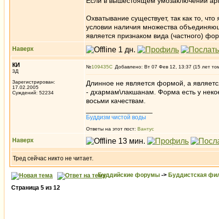
Если в вышестоящем умозаключении аргу
Охватывание существует, так как то, чт
условии наличия множества объединяющ
является признаком вида (частного) фо
Наверх
КИ
№
109435
Добавлено: Вт 07 Фев 12, 13:37 (15 лет то
3Д
Зарегистрирован:
Длинное не является формой, а являетс
17.02.2005
- дхармам\лакшанам. Форма есть у некое
Суждений: 52234
восьми качествам.
_________________
Буддизм чистой воды
Ответы на этот пост:
Вантус
Наверх
Тред сейчас никто не читает.
Буддийские форумы
->
Буддистская фи
Страница
5
из
12