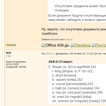
Отсутствие предмета может быть
полицию.
Если документ будучи отсутствующ
заяц может забодать и можно сделат
Ну, верите, что отсутствие документа м
ошибочна.
Ответы на этот пост:
Серж
Наверх
test
№
109251
Добавлено: Сб 04 Фев 12, 17:32 (15 лет то
一心
AKB (f.17) пишет:
Зарегистрирован:
18.02.2005
2. Shape (iv. 3c) is eightfold:151
Суждений: 18709
i. long [dīrgha; iv, F 10–12],
ii. short [hrasva],
iii. square [vṛtta],152
iv. round [parimaṇḍala],153
v. high [or convex] (unnata),154
vi. low [or concave] (avanata),155
vii. even [or regular] [sāta],
viii. uneven [or irregular] [visāta].15