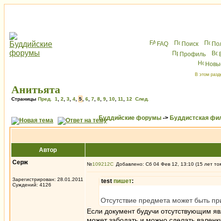
FAQ
Поиск
По
Профиль
Новы
В этом разд
Анитьята
Страницы
Пред.
1
,
2
,
3
,
4
,
5
,
6
,
7
,
8
,
9
,
10
,
11
,
12
След.
Буддийские форумы
->
Буддистская фи
Автор
Серж
№
109212
Добавлено: Сб 04 Фев 12, 13:10 (15 лет то
Зарегистрирован: 28.01.2011
test
пишет
:
Суждений: 4126
Отсутствие предмета может быть пр
Если документ будучи отсутствующим я
может забодать и можно сделать валенк