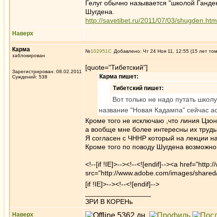
Гелуг обычно называется "школой Ганде
Шугдена.
http://savetibet.ru/2011/07/03/shugden.htm
Наверх
Карма
№
102951
Добавлено: Чт 24 Ноя 11, 12:55 (15 лет то
заблокирован
[quote="Тибетский"]
Зарегистрирован: 08.02.2011
Карма пишет:
Суждений: 538
Тибетский пишет:
Вот только не надо путать школ
название "Новая Кадампа" сейчас а
Кроме того не исключаю ,что линия Цзо
а вообще мне более интересны их труды 
Я согласен с ЧННР который на лекции н
Кроме того по поводу Шугдена возможно
<!--[if !IE]>-->
<!--<![endif]--><a href="http
src="http://www.adobe.com/images/shared/d
[if !IE]>-->
<!--<![endif]-->
_________________
ЗРИ В КОРЕНь
Наверх