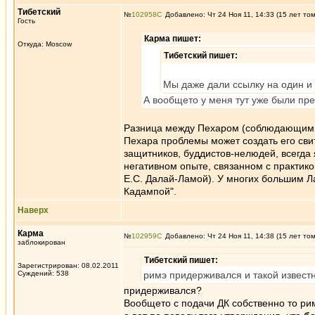
Тибетский
№
102958
Добавлено: Чт 24 Ноя 11, 14:33 (15 лет то
Гость
Карма пишет:
Откуда: Moscow
Тибетский пишет:
Мы даже дали ссылку на один и 
А вообщето у меня тут уже были пре
Разница между Пехаром (соблюдающим о
Пехара проблемы может создать его свит
защитников, буддистов-нелюдей, всегда
негативном опыте, связанном с практико
Е.С. Далай-Ламой). У многих большим Л
Кадампой".
Наверх
Карма
№
102959
Добавлено: Чт 24 Ноя 11, 14:38 (15 лет то
заблокирован
Тибетский пишет:
Зарегистрирован: 08.02.2011
Суждений: 538
римэ придерживался и такой известн
придерживался?
Вообщето с подачи ДК собственно то ри