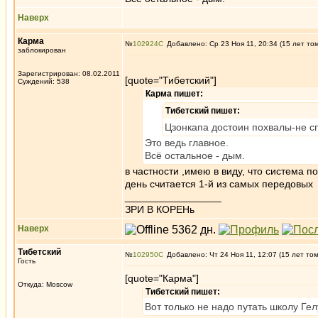
Наверх
Карма
№
102924
Добавлено: Ср 23 Ноя 11, 20:34 (15 лет то
заблокирован
Зарегистрирован: 08.02.2011
[quote="Тибетский"]
Суждений: 538
Карма пишет:
Тибетский пишет:
Цзонкапа достоин похвалы-не с
Это ведь главное.
Всё остальное - дым.
в частности ,имею в виду, что система 
день считается 1-й из самых передовых
_________________
ЗРИ В КОРЕНь
Наверх
Тибетский
№
102950
Добавлено: Чт 24 Ноя 11, 12:07 (15 лет то
Гость
[quote="Карма"]
Откуда: Moscow
Тибетский пишет:
Вот только не надо путать школу Ге