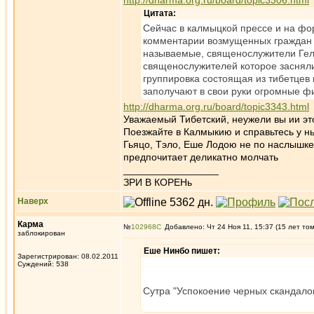
http://dharma.org.ru/board/topic3306.html
Цитата:
Сейчас в калмыцкой прессе и на фор
комментарии возмущенных граждан К
называемые, священослужители Гелу
священослужителей которое засняли 
группировка состоящая из тибетцев
заполучают в свои руки огромные фи
http://dharma.org.ru/board/topic3343.html
Уважаемый Тибетский, неужели вы ии эт
Поезжайте в Калмыкию и справьтесь у нь
Гьяцо, Тэло, Еше Лодою не по наслышке 
предпочитает деликатно молчать
_________________
ЗРИ В КОРЕНь
Наверх
Карма
№
102968
Добавлено: Чт 24 Ноя 11, 15:37 (15 лет то
заблокирован
Еше Нинбо пишет:
Зарегистрирован: 08.02.2011
Суждений: 538
Сутра "Успокоение черных скандало