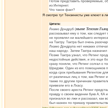
Потом представить проверяемые, об
из Интернет.
Что такое факт?
Я смотрю тут Тензинисты уже клюют в л
Цитата:
ныне Тензин Гьяц
Лхамо Дондруб (
рассказывал ему о том, как следует
не проявлял ни малейшего интереса 
на Тактру. Тактра был очень разоча
Лхамо Дондрупа нет никаких отпечат
наш народ». Затем Тактра назначил 
Позже Тактра узнал, что Ретинг про
недостойные действия, и это еще бо
сразу поняли, что Ретинг солгал о 
Шридэви. Один из его помощников пр
когда срок пребывания Регентом для
от различных лиц о том, как Ретинг
также по другим причинам правитель
привезли его в Лхасу.
После своего ареста Ретинг предст
правду о своем видении букв А, КА 
признался во лжи и рассказал, как в
был казнен по приказу правительств