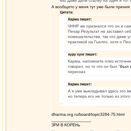
Мы даже дали ссылку на один и тот 
А вообщето у меня тут уже были прения 
Цитата:
Карма пишет:
ЧННР же признался что он и сам,
Пехар.Результат не заставил се
помешательства, так что даже у
практикой на Гьялпо, хотя о Пе
куру хунг пишет:
Карма, напомните плиз источник
говорил, но то что он был "
был 
пересказ.
Карма пишет:
А я уже выкладывал здесь это ви
но теперь его не только из этог
...
dharma.org.ru/board/topic3284-75.html
_________________
ЗРИ В КОРЕНь