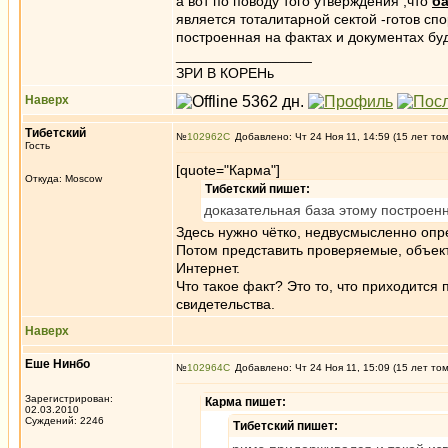
а вот по поводу того утверждения ,что
б
является тоталитарной сектой -готов спо
построенная на фактах и документах бу
_________________
ЗРИ В КОРЕНь
Наверх
Тибетский
№
102962
Добавлено: Чт 24 Ноя 11, 14:59 (15 лет то
Гость
[quote="Карма"]
Откуда: Moscow
Тибетский пишет:
доказательная база этому построен
Здесь нужно чётко, недвусмысленно опре
Потом представить проверяемые, объек
Интернет.
Что такое факт? Это то, что приходится 
свидетельства.
Наверх
Еше Нинбо
№
102964
Добавлено: Чт 24 Ноя 11, 15:09 (15 лет то
Зарегистрирован:
Карма пишет:
02.03.2010
Суждений: 2246
Тибетский пишет: