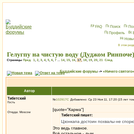
FAQ
Поиск
По
Профиль
Новы
В этом разд
Гелугпу на чистую воду (Дуджом Ринпоче
Страницы
Пред.
1
,
2
,
3
,
4
,
5
,
6
,
7
...
14
,
15
,
16
,
17
,
18
,
19
,
20
,
21
След.
Буддийские форумы
->
«Ничего святого
Автор
Тибетский
№
102917
Добавлено: Ср 23 Ноя 11, 17:20 (15 лет то
Гость
[quote="Карма"]
Откуда: Moscow
Тибетский пишет:
Цзонкапа достоин похвалы-не спорю
Это ведь главное.
Всё остальное - дым.