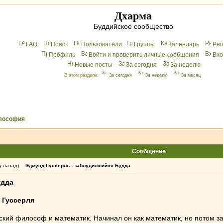
Дхарма
Буддийское сообщество
FAQ
Поиск
Пользователи
Группы
Календарь
Peг
Профиль
Войти и проверить личные сообщения
Вхo
Новые посты
За сегодня
За неделю
В этом разделе:
За сегодня
За неделю
За месяц
лософия
Сообщение
у назад)
Эдмунд Гуссерль - заблудившийся Будда
удда
 Гуссерля
ийский философ и математик. Начинал он как математик, но потом