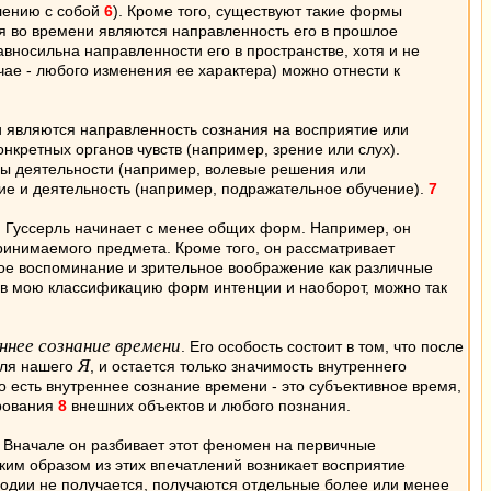
влению с собой
6
). Кроме того, существуют такие формы
я во времени являются направленность его в прошлое
вносильна направленности его в пространстве, хотя и не
чае - любого изменения ее характера) можно отнести к
 являются направленность сознания на восприятие или
нкретных органов чувств (например, зрение или слух).
ды деятельности (например, волевые решения или
ие и деятельность (например, подражательное обучение).
7
м Гуссерль начинает с менее общих форм. Например, он
принимаемого предмета. Кроме того, он рассматривает
ное воспоминание и зрительное воображение как различные
 в мою классификацию форм интенции и наоборот, можно так
ннее сознание времени
. Его особость состоит в том, что после
Я
для нашего
, и остается только значимость внутреннего
есть внутреннее сознание времени - это субъективное время,
ирования
8
внешних объектов и любого познания.
 Вначале он разбивает этот феномен на первичные
ким образом из этих впечатлений возникает восприятие
елодии не получается, получаются отдельные более или менее