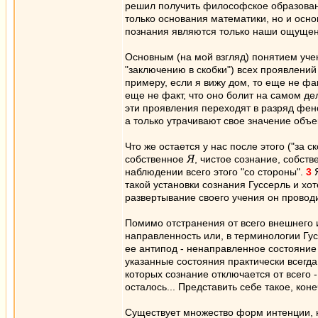
решил получить философское образовани
только основания математики, но и осн
познания являются только наши ощуще
Основным (на мой взгляд) понятием уч
"заключению в скобки") всех проявлени
примеру, если я вижу дом, то еще не фак
еще не факт, что оно болит на самом д
эти проявления переходят в разряд фено
а только утрачивают свое значение объ
Что же остается у нас после этого ("за 
Я
собственное
, чистое сознание, собст
наблюдении всего этого "со стороны".
3
Я
такой установки сознания Гуссерль и хот
развертывание своего учения он проводи
Помимо отстранения от всего внешнего 
направленность или, в терминологии Гу
ее антипод - ненаправленное состояние 
указанные состояния практически всегда 
которых сознание отключается от всего -
осталось... Представить себе такое, коне
Существует множество форм интенции, 