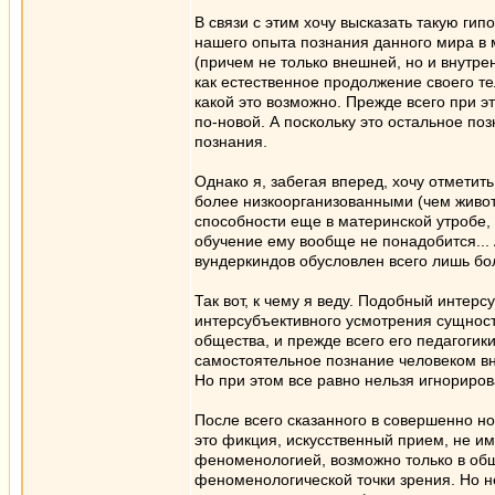
В связи с этим хочу высказать такую ги
нашего опыта познания данного мира в 
(причем не только внешней, но и внутре
как естественное продолжение своего те
какой это возможно. Прежде всего при э
по-новой. А поскольку это остальное по
познания.
Однако я, забегая вперед, хочу отмети
более низкоорганизованными (чем живот
способности еще в материнской утробе,
обучение ему вообще не понадобится... 
вундеркиндов обусловлен всего лишь бол
Так вот, к чему я веду. Подобный интер
интерсубъективного усмотрения сущност
общества, и прежде всего его педагогик
самостоятельное познание человеком вн
Но при этом все равно нельзя игнориро
После всего сказанного в совершенно н
это фикция, искусственный прием, не и
феноменологией, возможно только в общ
феноменологической точки зрения. Но 