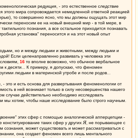
номенологическая редукция, - это естественное следствие
ия этого мира сопровождается немедленной ответной реакцией
терью), то совершенно ясно, что мы должны ощущать этот мир
ически переносим ее на новый внешний мир - в той мере, в
 тактильного познания, а все остальное приходится познавать
утробная установка" переносится и на этот новый опыт
 людьми, но и между людьми и животными, между людьми и
ой! Если целенаправленно развивать у человека эти
условиям,
16
то вполне возможно, что обычное вербальное
м к десяти... К примеру, я допускаю, что феномен
ругими людьми в материнской утробе и после родов...
, - это и есть основа для развертывания феноменологии от
мость в ней возникает только в силу несовершенства нашего
этом случае действительно необходимо исследовать
ли мы хотим, чтобы наше исследование было строго научным.
Удвоение" этих сфер с помощью аналогической апперцепции -
Я
 конституирование таких сфер у других
, не порывающее с
м сознания, может существовать и может рассматриваться с
знании, она создает феномен всего лишь ментального