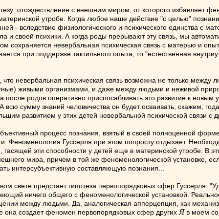
потезу: отождествление с внешним миром, от которого избавляет фе
материнской утробе. Когда любое наше действие "с целью" познан
нней - вследствие физиологического и психического единства с ма
ла и своей психики. А когда роды прерывают эту связь, мы автомат
том сохраняется невербальная психическая связь с матерью и опыт
знается при поддержке тактильного опыта, то "естественная внутри
ть, что невербальная психическая связь возможна не только между
ные) живыми организмами, и даже между людьми и неживой природ
 а после родов оперативно приспосабливать это развитие к новым 
А всю сумму знаний человечества он будет осваивать, скажем, года
ьшим развитием у этих детей невербальной психической связи с д
субъективный процесс познания, взятый в своей полноценной форме
и. Феноменология Гуссерля при этом попросту отдыхает. Необходи
и, гасящей эти способности у детей еще в материнской утробе. В 
ешнего мира, причем в той же феноменологической установке, ес
вать интерсубъективную составляющую познания...
овом свете предстает гипотеза первопорядковых сфер Гуссерля. "
меющий ничего общего с феноменологической установкой. Реальное
ении между людьми. Да, аналогическая апперцепция, как механиз
Я
не она создает феномен первопорядковых сфер других
в моем со