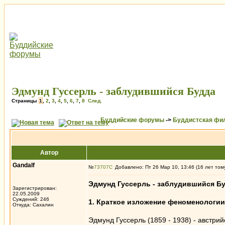
Эдмунд Гуссерль - заблудившийся Будда
Страницы
1
,
2
,
3
,
4
,
5
,
6
,
7
,
8
След.
Буддийские форумы
->
Буддистская фи
Автор
Gandalf
№
73707
Добавлено: Пт 26 Мар 10, 13:46 (16 лет том
Эдмунд Гуссерль - заблудившийся Б
Зарегистрирован:
22.05.2009
Суждений: 246
1. Краткое изложение феноменологии
Откуда: Сахалин
Эдмунд Гуссерль (1859 - 1938) - австр