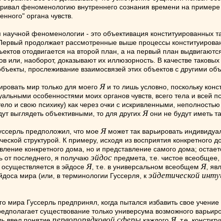
атривал феноменологию внутреннего сознания времени на примере
енного" органа чувств.
научной феноменологии - это объективация конституированных та
а. Первый продолжает рассмотренные выше процессы конституиров
ектов отодвигается на второй план, а на первый план выдвигаютс
в или, наоборот, доказывают их иллюзорность. В качестве таковых 
ъекты, прослеживание взаимосвязей этих объектов с другими объе
Я
ировать мир только для моего
и то лишь условно, поскольку кон
альными особенностями моих органов чувств, всего тела и всей п
тело и свою психику) как через очки с искривленными, неполность
Я
дут выглядеть объективными, то для других
они не будут иметь т
Я
уссерль предположил, что мое
может так варьировать индивидуал
еской структурой. К примеру, исходя из восприятия конкретного до
авление конкретного дома, но и представление самого дома; остае
эйдос
ь от последнего, я получаю
предмета, т.е. чистое всеобщее
Я
Я
 осуществляется в эйдосе
, т.е. в универсальном всеобщем
, я
эйдетической инту
йдоса мира (или, в терминологии Гуссерля, к
о мира Гуссерль предпринял, когда пытался избавить свое учение
предполагает существование только универсума возможного варьи
первопорядковой сферы
Я
ль ввел понятие
каждого
, т.е. консти