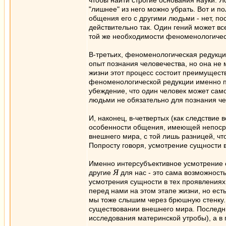
чтобы найти строгие основания науки. Я
"лишнее" из него можно убрать. Вот и 
общения его с другими людьми - нет, по
действительно так. Один гений может вс
той же необходимости феноменологичес
В-третьих, феноменологическая редукци
опыт познания человечества, но она не 
жизни этот процесс состоит преимущест
феноменологической редукции именно пр
убеждение, что один человек может само
людьми не обязательно для познания ч
И, наконец, в-четвертых (как следствие 
особенности общения, имеющей непосред
внешнего мира, с той лишь разницей, чт
Попросту говоря, усмотрение сущности 
Именно интерсубъективное усмотрение 
Я
другие
для нас - это сама возможност
усмотрения сущности в тех проявлениях
перед нами на этом этапе жизни, но ес
мы тоже слышим через брюшную стенку. 
существовании внешнего мира. Последни
исследования материнской утробы), а в 