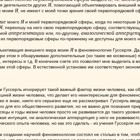
Я
я деятельности других
, помогающей объективировать внешний 
Я
 с моим
, не имеют с моей точки зрения своей первопорядковой с
ние
Я
моего
и моей первопорядковой сферы, когда по некоторым (
Я
, переношу на него свою первопорядковую сферу, соответствую
аппрезентации
аналогической апперцеп
емой
или, по-другому,
 их первопорядковые сферы по-прежнему не доступны для моего н
Я
объективация внешнего мира моим
в феноменологии Гуссерля. Дал
При этом я обнаруживаю дополнительные (но такие же косвенные)
, интересы и т.д. В конечном счете это позволяет мне выделить 
м этой сферы. В естественной установке им соответствуют экономи
и Гуссерль игнорирует такой важный фактор жизни человека, как о
шней жизни человека, что делает его неинтересным для феноменоло
о я знаю, никто его серьезно еще не рассматривал. Гуссерль ввод
жно для его общественного развития, но не важно для познания при
цы и годы жизни человек просто не развивается до такого уровня,
кая интуиция, ни аналогическая апперцепция у него не развивают
ского опыта человека, но как это сделать - из учения Гуссерля не
и создании научной феноменологии состоял не столько в том, чтоб