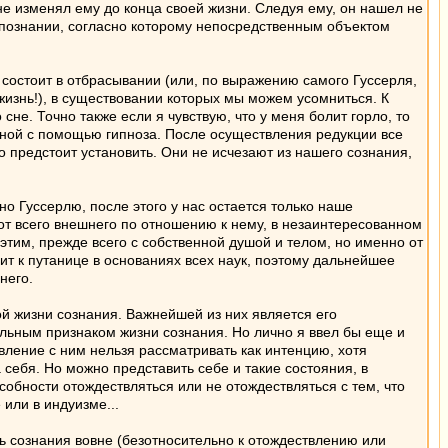
е изменял ему до конца своей жизни. Следуя ему, он нашел не
 познании, согласно которому непосредственным объектом
состоит в отбрасывании (или, по выражению самого Гуссерля,
жизнь!), в существовании которых мы можем усомниться. К
 сне. Точно также если я чувствую, что у меня болит горло, то
нной с помощью гипноза. После осуществления редукции все
о предстоит установить. Они не исчезают из нашего сознания,
но Гуссерлю, после этого у нас остается только наше
 от всего внешнего по отношению к нему, в незаинтересованном
 этим, прежде всего с собственной душой и телом, но именно от
ит к путанице в основаниях всех наук, поэтому дальнейшее
него.
й жизни сознания. Важнейшей из них является его
льным признаком жизни сознания. Но лично я ввел бы еще и
вление с ним нельзя рассматривать как интенцию, хотя
 себя. Но можно представить себе и такие состояния, в
пособности отождествляться или не отождествляться с тем, что
 или в индуизме...
 сознания вовне (безотносительно к отождествлению или