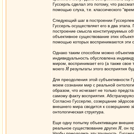
Гуссерль сделал это потому, что рассм
помощью слуха, т.е. классического "врем
Следующий шаг в построении Гуссерлем 
Гуссерль осуществляет его в два этап
построение смысла конституируемых объ
объективное существование этих объекто
помощью которых воспринимаются эти об
Однако таким способом можно объектив
индивидуальность обусловлена индивиду
миром, воспринимает его (а также свое 
Я
моего
результаты этого восприятия бу
Для преодоления этой субъективности Г
моем сознании мир с реальной онтологич
образом, что исчезает не только предст
самому факту восприятия. Абстрагируяс
Согласно Гуссерлю, созерцание эйдосов
внешнего мира сводится к созерцанию э
онтологическая структура.
Еще одну попытку объективации внешнег
Я
реальное существование других
, он 
Чтобы преодолеть эту трудность, Гуссер