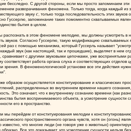
е бесследно. С другой стороны, если мы просто запоминаем эти зв
менем разворачивания феномена. Только тогда, когда каждый из эт
с
ествующего звуку
, только тогда последовательность этих звуков
но Гуссерлю, запоминание таких помоментно схватываемых явлени
единство бытия в целом.
бы распознать в этом феномене мелодию, мы должны усмотреть в н
ь звуков. Согласно Гуссерлю, такую модификацию схватываемых я
 сей раз с помощью механизма, который Гуссерль называет "усмот
каждый звук (как настоящий, так и прошедшие), выделяет в нем от
, сравнивает с другими звуковыми цепочками, уже воспринятыми ра
ому соответствует работа органа слуха и соответствующих отделов 
и зрения. В феноменологической установке все эти действия нуж
и".
м же образом осуществляется конституирование и классических пр
тлений, распределенных во внутреннем времени нашего сознания, 
ность. Это означает, что к внутреннему сознанию времени (как ра
динства бытия воспринимаемого объекта, а усмотрение сущности сл
нности его в пространство.
ли мы перейдем от конституирования мелодии к конститутированию,
ассического пространственного органа чувств, хотя он (огонь) яв
о известно, что многие люди (не говоря уже о животных) ориентир
и образно. Все это доказывает, что усмотрение сущности нельзя б