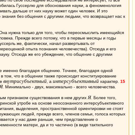
амо по себе последнее исследователя не интересует, то все
добилась Гуссерлю для обоснования науки, а феноменология
вивать дальше от них науку может один человек. И это
е знания без общения с другими людьми, что возвращает нас к
. Она нужна только для того, чтобы переосмыслить имеющийся
ловека. Прежде всего потому, что в первые месяцы и годы
ссерль же, фактически, начал развертывать от
переоценкой опыта познания человечества). Отсюда и его
науку. Отсюда же его убеждение, что общение с другими
 именно благодаря общению. Точнее, благодаря одной
 том, что в общении также происходит конституирование
внутрисубъектный
интерсубъективный
не
, а
характер.
15
Я
. Минимально - двух, максимально - всего человечества.
Я
ным признаком существования в нем других
. Более того,
еринской утробе на основе неосознанного интерсубъективного
итания, выделения, пространственной ориентировки не стоят
ружающих людей, прежде всего, членов семьи, голоса которых
вается у нас даже раньше, чем представление о
менности матери, да и то частично (в виде тактильного