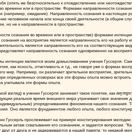
ебя (опять же безотносительно к отождествлению или неотождест
 во времени или в пространстве. Формами направленности сознани
е (например, ожидание). Направленность сознания в настоящее ра
ние человеком начала или конца своей деятельности (в общем слу
е, но не к направленности в пространстве.
ости сознания во времени или в пространстве) формами интенции
ознания на восприятие является направленность его на работу ко
еятельность является направленность его на соответствующие ви
представляет направленность сознания одновременно на восприят
ормы интенции являются моим домысливанием учения Гуссерля. Са
ия, как ясность, отчетливость и т.д., не говоря уже о формах вос
его мир. Например, он различает зрительное восприятие, зритель
при определенных оговорках все эти формы опыта можно встроить
а учитывала эти формы опыта.
внутре
ой взгляд) в учении Гуссерля занимает такое понятие, как
укции реальное время внешнего мира утрачивает свое значение 
ндивидуальным) упорядочиванием феноменов нашего сознания. То 
ния. Оно является фундаментом любого опыта, любого конститу
ни Гуссерль прослеживает на примере конституирования мелодии.
ьным актам схватывания его сознанием, и задается вопросам: "Ка
т друг от друга и не задерживаются в нашей памяти, то никакой м