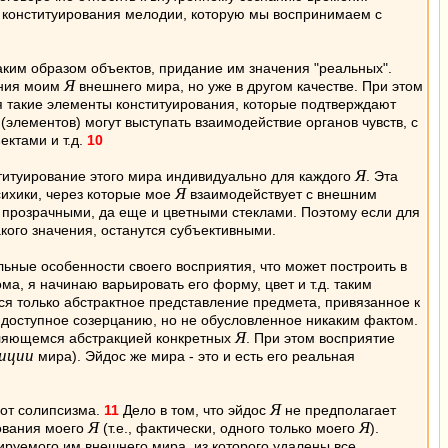
 конституирования мелодии, которую мы воспринимаем с
ким образом объектов, придание им значения "реальных".
Я
ания моим
внешнего мира, но уже в другом качестве. При этом
я такие элементы конституирования, которые подтверждают
(элементов) могут выступать взаимодействие органов чувств, с
ктами и т.д.
10
Я
ституирование этого мира индивидуально для каждого
. Эта
Я
сихики, через которые мое
взаимодействует с внешним
ю прозрачными, да еще и цветными стеклами. Поэтому если для
акого значения, останутся субъективными.
ьные особенности своего восприятия, что может построить в
ма, я начинаю варьировать его форму, цвет и т.д. таким
тся только абстрактное представление предмета, привязанное к
, доступное созерцанию, но не обусловленное никаким фактом.
Я
вляющемся абстракцией конкретных
. При этом восприятие
иции
мира). Эйдос же мира - это и есть его реальная
Я
 от солипсизма.
11
Дело в том, что эйдос
не предполагает
Я
Я
рования моего
(т.е., фактически, одного только моего
).
туируемого им внешнего мира, из которого удалены все