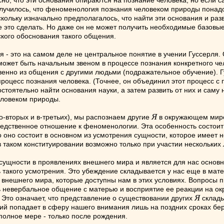
сно, что эти основания опираются на познание человека, но если с
получилось, что феноменология познания человеком природы пона
скольку изначально предполагалось, что найти эти основания и раз
е это сделать. Но даже он не может получить необходимые базовы
кого обоснования такого общения.
я - это на самом деле не центральное понятие в учении Гуссерля
может быть начальным звеном в процессе познания конкретного че
венно из общения с другими людьми (подражательное обучение). Гу
оцесс познания человека. (Точнее, он объединил этот процесс с 
стоятельно найти основания науки, а затем развить от них и саму 
еловеком природы.
Я
во-вторых и в-третьих), мы распознаем другие
в окружающем мире
ственное отношение к феноменологии. Эта особенность состоит в
о оно состоит в основном из усмотрения сущности, которое имеет 
в таком конституировании возможно только при участии нескольких
сущности в проявлениях внешнего мира и является для нас основ
ь такого усмотрения. Это убеждение складывается у нас еще в мат
 внешнего мира, которые доступны нам в этих условиях. Вопросы п
ть невербальное общение с матерью и восприятие ее реакции на ок
Я
Это означает, что представление о существовании других
склады
й попадает в сферу нашего внимания лишь на поздних сроках бере
полное мере - только после рождения.