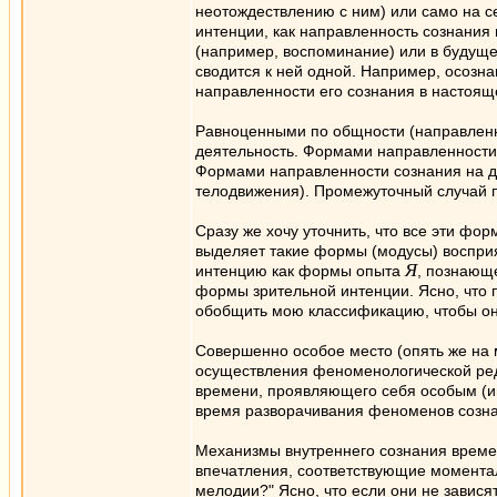
неотождествлению с ним) или само на с
интенции, как направленность сознания
(например, воспоминание) или в будуще
сводится к ней одной. Например, осозна
направленности его сознания в настояще
Равноценными по общности (направленн
деятельность. Формами направленности с
Формами направленности сознания на д
телодвижения). Промежуточный случай 
Сразу же хочу уточнить, что все эти ф
выделяет такие формы (модусы) восприят
Я
интенцию как формы опыта
, познающ
формы зрительной интенции. Ясно, что 
обобщить мою классификацию, чтобы он
Совершенно особое место (опять же на м
осуществления феноменологической ред
времени, проявляющего себя особым (и
время разворачивания феноменов созна
Механизмы внутреннего сознания време
впечатления, соответствующие моментал
мелодии?" Ясно, что если они не завися