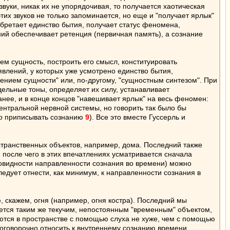
уки, никак их не упорядочивая, то получается хаотическая
их звуков не только запоминается, но еще и "получает ярлык"
 обретает единство бытия, получает статус феномена,
й обеспечивает ретенция (первичная память), а сознание
ем сущность, построить его смысл, конституировать
влений, у которых уже усмотрено единство бытия,
рением сущности" или, по-другому, "сущностным синтезом". При
дельные тоны, определяет их силу, устанавливает
нее, и в конце концов "навешивает ярлык" на весь феномен:
центральной нервной системы, но говорить так было бы
но приписывать сознанию
9
). Все это вместе Гуссерль и
остранственных объектов, например, дома. Последний также
после чего в этих впечатлениях усматривается сначала
зновидности направленности сознания во времени) можно
едует отнести, как минимум, к направленности сознания в
 скажем, огня (например, огня костра). Последний мы
ляется таким же текучим, непостоянным "временным" объектом,
уются в пространстве с помощью слуха не хуже, чем с помощью
езоговорочно относить к внутреннему сознанию времени.