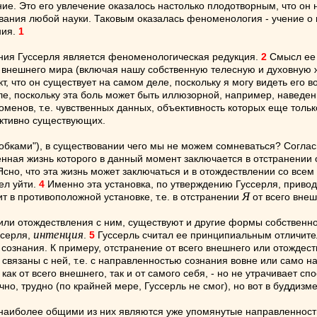
е. Это его увлечение оказалось настолько плодотворным, что он н
ования любой науки. Таковым оказалась феноменология - учение о
ния.
1
ения Гуссерля является феноменологическая редукция.
2
Смысл ее 
й внешнего мира (включая нашу собственную телесную и духовную 
т, что он существует на самом деле, поскольку я могу видеть его во
еле, поскольку эта боль может быть иллюзорной, например, наведе
менов, т.е. чувственных данных, объективность которых еще тольк
ективно существующих.
скобками"), в существовании чего мы не можем сомневаться? Соглас
венная жизнь которого в данный момент заключается в отстранении
сно, что эта жизнь может заключаться и в отождествлении со всем
ел уйти.
4
Именно эта установка, по утверждению Гуссерля, привод
Я
т в противоположной установке, т.е. в отстранении
от всего внеш
или отождествления с ним, существуют и другие формы собственно
интенция
ссерля,
.
5
Гуссерль считал ее принципиальным отличите
сознания. К примеру, отстранение от всего внешнего или отождест
связаны с ней, т.е. с направленностью сознания вовне или само на
 как от всего внешнего, так и от самого себя, - но не утрачивает с
чно, трудно (по крайней мере, Гуссерль не смог), но вот в буддизме
наиболее общими из них являются уже упомянутые направленность