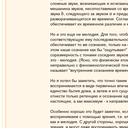
сложные звуки, возникающие и исчезающи
мешанина звуков, несопоставимая со вре
b
а
звука
, следующего за звуком
и предш
разворачивающегося во времени. Соглас
обеспечивает их временное различие и 
Но и это еще не мелодия. Для того, что
соответствующую ему последовательност
обеспечивает то же сознание, только на
этом наше сознание как бы "ощупывает" 
соразмерность с тонами соседних звуков
это - мелодия. (Ясно, что физически эт
неправильно с феноменологической точк
называет "внутренним сознанием времен
Но я хотел бы заметить, что точно таки
воспринимается в виде первичных впеча
единство бытия дома, а затем и его сущ
отнести только ретенцию и осознание е
настоящее, а как максимум - к направле
Особенно хорошо это будет заметно, ес
воспринимаем с помощью зрения, т.е. кл
как и мелодия. С другой стороны, хорош
зрения, и могут даже воспринимать звук