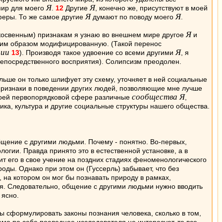
Я
Я
мир для моего
.
12
Другие
, конечно же, присутствуют в моей
Я
Я
феры. То же самое другие
думают по поводу моего
.
Я
косвенным) признакам я узнаю во внешнем мире другое
и
щим образом модифицированную. (Такой перенос
ции
Я
13
). Производя такое удвоение со всеми другими
, я
епосредственного восприятия). Солипсизм преодолен.
ьше он только шлифует эту схему, уточняет в ней социальные
 признаки в поведении других людей, позволяющие мне лучше
сообщества Я
в моей первопорядковой сфере различные
,
ка, культура и другие социальные структуры нашего общества.
бщение с другими людьми. Почему - понятно. Во-первых,
гии. Правда принято это в естественной установке, а в
ит его в свое учение на поздних стадиях феноменологического
роды. Однако при этом он (Гуссерль) забывает, что без
 на котором он мог бы познавать природу в рамках,
ся. Следовательно, общение с другими людьми нужно вводить
 ясно.
ы сформулировать законы познания человека, сколько в том,