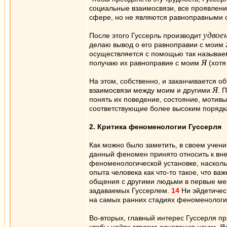
социальные взаимосвязи, все проявлени
сфере, но не являются равноправными
удвое
После этого Гуссерль производит
делаю вывод о его равноправии с моим
осуществляется с помощью так называ
Я
получаю их равноправие с моим
(хотя
На этом, собственно, и заканчивается 
Я
взаимосвязи между моим и другими
. 
понять их поведение, состояние, мотивы
соответствующие более высоким порядка
2. Критика феноменологии Гуссерля
Как можно было заметить, в своем учени
данный феномен принято относить к вне
феноменологической установке, наскольк
опыта человека как что-то такое, что ва
общения с другими людьми в первые меся
задаваемых Гуссерлем.
14
Ни эйдетичес
на самых ранних стадиях феноменологиче
Во-вторых, главный интерес Гуссерля пр