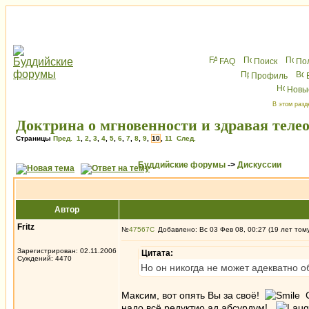
FAQ
Поиск
По
Профиль
Новы
В этом разд
Доктрина о мгновенности и здравая теле
Страницы
Пред.
1
,
2
,
3
,
4
,
5
,
6
,
7
,
8
,
9
,
10
,
11
След.
Буддийские форумы
->
Дискуссии
Автор
Fritz
№
47567
Добавлено: Вс 03 Фев 08, 00:27 (19 лет том
Зарегистрирован: 02.11.2006
Цитата:
Суждений: 4470
Но он никогда не может адекватно о
Максим, вот опять Вы за своё!
С
надо всё редуктио ад абсурдум!