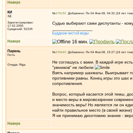
Наверх
КИ
№
47615
Добавлено: Пн 04 Фев 08, 04:32 (19 лет том
3Д
Зарегистрирован:
Судью выбирают сами диспутанты - кому
17.02.2005
_________________
Суждений: 52235
Буддизм чистой воды
Наверх
Парень
№
47644
Добавлено: Пн 04 Фев 08, 15:27 (19 лет том
Гость
Не соглашусь с вами. В каждой игре есть
Откуда: Riga
"умников" не любили
Взять например шахматы. Выигрывает то
противники равны. Конец игры это шах и
сопротивления.
Вопрос, который касается этой темы, до
и место веры в мировоззрении современн
значимость веры! Но является ли он ед
найти правильное место (в своей жизни)
Я не принимаю дихотомию знание - вера
Наверх