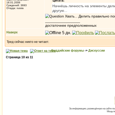
Цитата:
18.01.2006
Суждений: 3693
Начнёшь личность на элементы делить
Откуда: russia
другую...
Хвать... Делить правильно п
_________________
достаточнее предположенных
Наверх
Тред сейчас никто не читает.
Буддийские форумы
->
Дискуссии
Страница
10
из
11
За информацию, размещённую на сайте пол
Мощь пх