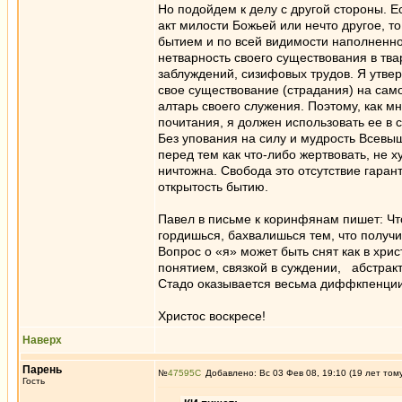
Но подойдем к делу с другой стороны. Е
акт милости Божьей или нечто другое, 
бытием и по всей видимости наполненно
нетварность своего существования в тв
заблуждений, сизифовых трудов. Я утвер
свое существование (страдания) на сам
алтарь своего служения. Поэтому, как 
почитания, я должен использовать ее в 
Без упования на силу и мудрость Всевыш
перед тем как что-либо жертвовать, не х
ничтожна. Свобода это отсутствие гаран
открытость бытию.
Павел в письме к коринфянам пишет: Что 
гордишься, бахвалишься тем, что получ
Вопрос о «я» может быть снят как в хрис
понятием, связкой в суждении, абстракт
Стадо оказывается весьма диффкпенции
Христос воскресе!
Наверх
Парень
№
47595
Добавлено: Вс 03 Фев 08, 19:10 (19 лет том
Гость