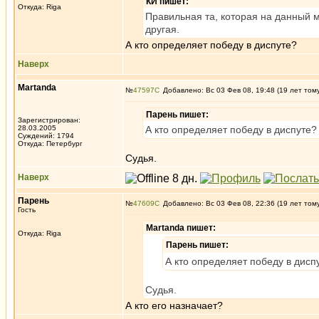
КИ пишет:
Откуда: Riga
Правильная та, которая на данный 
другая.
А кто определяет победу в диспуте?
Наверх
Martanda
№
47597
Добавлено: Вс 03 Фев 08, 19:48 (19 лет том
Парень пишет:
Зарегистрирован:
28.03.2005
А кто определяет победу в диспуте?
Суждений: 1794
Откуда: Петербург
Судья.
Наверх
Парень
№
47609
Добавлено: Вс 03 Фев 08, 22:36 (19 лет том
Гость
Martanda пишет:
Откуда: Riga
Парень пишет:
А кто определяет победу в дисп
Судья.
А кто его назначает?