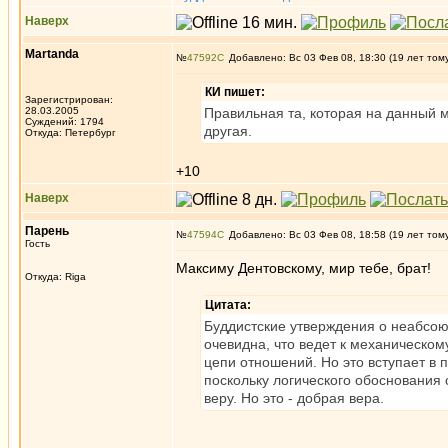
Наверх
Martanda
№
47592
Добавлено: Вс 03 Фев 08, 18:30 (19 лет том
КИ пишет:
Зарегистрирован:
28.03.2005
Правильная та, которая на данный 
Суждений: 1794
другая.
Откуда: Петербург
+10
Наверх
Парень
№
47594
Добавлено: Вс 03 Фев 08, 18:58 (19 лет том
Гость
Максиму Дентовскому, мир тебе, брат!
Откуда: Riga
Цитата:
Буддистские утверждения о неабсою
очевидна, что ведет к механическом
цепи отношений. Но это вступает в п
поскольку логического обоснования
веру. Но это - добрая вера.