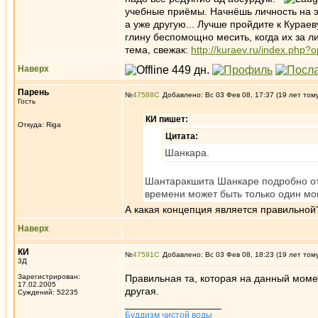
учебные приёмы. Начнёшь личность на эл
а уже другую... Лучше пройдите к Курае
глину беспомощно месить, когда их за л
тема, свежак:
http://kuraev.ru/index.php
Наверх
Парень
№
47588
Добавлено: Вс 03 Фев 08, 17:37 (19 лет том
Гость
КИ пишет:
Откуда: Riga
Цитата:
Шанкара.
Шантаракшита Шанкаре подробно отв
времени может быть только один мо
А какая концепция является правильной
Наверх
КИ
№
47591
Добавлено: Вс 03 Фев 08, 18:23 (19 лет том
3Д
Зарегистрирован:
Правильная та, которая на данный моме
17.02.2005
другая.
Суждений: 52235
_________________
Буддизм чистой воды