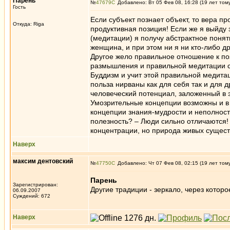
Парень
№
47679
Добавлено: Вт 05 Фев 08, 16:28 (19 лет том
Гость
Если субъект познает объект, то вера п
Откуда: Riga
продуктивная позиция! Если же я выйду 
(медитации) я получу абстрактное поняти
женщина, и при этом ни я ни кто-либо д
Другое жело правильное отношение к по
размышления и правильной медитации с
Буддизм и учит этой правильной медита
польза нирваны как для себя так и для 
человеческий потенциал, заложенный в 
Умозрительные концепции возможны и в 
концепции знания-мудрости и неполност
полезность? – Люди сильно отличаются! 
концентрации, но природа живых сущест
Наверх
максим дентовский
№
47750
Добавлено: Чт 07 Фев 08, 02:15 (19 лет том
Парень
Зарегистрирован:
Другие традиции - зеркало, через котор
06.09.2007
Суждений: 672
Наверх