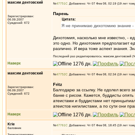
максим дентовский
№
47751
Добавлено: Чт 07 Фев 08, 02:19 (19 лет том
Парень
Зарегистрирован:
Цитата:
06.09.2007
Суждений: 672
Я не принимаю дихотомию знание - 
Дихотомия, насколько мне известно, - е
это одно. Но дихотомия предполагает е
различно. И вера тоже аспект знания. 
Последний раз редактировалось: максим дентовский (Чт
Наверх
максим дентовский
№
47752
Добавлено: Чт 07 Фев 08, 02:34 (19 лет том
Fritz
Зарегистрирован:
Балгодарю за ссылку. Не одолел всего з
06.09.2007
Суждений: 672
банке с рисом. Кажется, буддисты опять
атеистами и буддистами нет принцыпиа
атеистов нигилистами, а по сути они пр
Наверх
Krie
№
47761
Добавлено: Чт 07 Фев 08, 18:45 (19 лет том
баловник
Зарегистрирован: