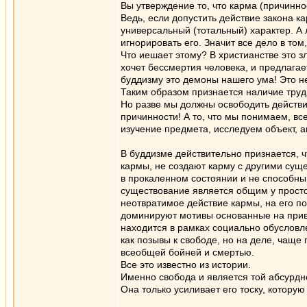
Вы утверждение то, что карма (причиннос
Ведь, если допустить действие закона ка
универсальный (тотальный) характер. А
игнорировать его. Значит все дело в том
Что иешает этому? В христианстве это з
хочет бессмертия человека, и предлагае
буддизму это демоны нашего ума! Это не
Таким образом признается наличие труд
Но разве мы должны освободить действи
причинности! А то, что мы понимаем, вс
изучение предмета, исследуем объект, 
В буддизме действительно признается, ч
кармы, не создают карму с другими сущ
в прокаленном состоянии и не способны 
существование является общим у просто
неотвратимое действие кармы, на его по
доминируют мотивы основанные на привы
находится в рамках социально обусловл
как позывы к свободе, но на деле, чаще
всеобщей бойней и смертью.
Все это известно из истории.
Именно свобода и является той абсурдно
Она только усиливает его тоску, которую