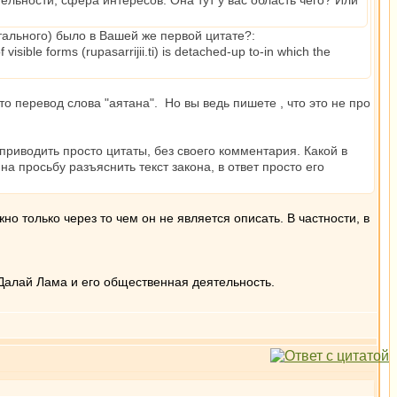
тельности, сфера интересов. Она тут у вас область чего? Или
ального) было в Вашей же первой цитате?:
isible forms (rupasarrijii.ti) is detached-up to-in which the
это перевод слова "аятана". Но вы ведь пишете , что это не про
и приводить просто цитаты, без своего комментария. Какой в
а просьбу разъяснить текст закона, в ответ просто его
 только через то чем он не является описать. В частности, в
Далай Лама и его общественная деятельность.