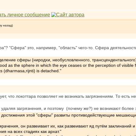
му назад)
ра"? "Сфера" это, например, "область" чего-то. Сфера деятельности
еделение сферы (ниродхи, необусловленного, трансцендентального
od as the sphere in which the еуе ceases or the perception of visible fo
 (dharmasa,rijnti) is detached."
дует, что локоттара позволяет не возникать загрязнениям. То есть
 удаляя загрязнения, и поэтому (почему же?) не возникают более
ате достижения этой "сферы" развиты противодействующие мешающие
мрачения, он развеивает их, как развеивают яд путём заклинаний и
я на всех стадиях как архат."