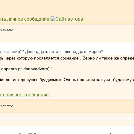
му назад)
е, как "мир"? Двенадцать аятан - двенадцать миров?
ерь через которую проявляется сознание". Верно ли такое же опре
s appears (vijrianayadvara)."
индо, интересуюсь буддизмом. Очень нравится как учит буддизму 
му назад)