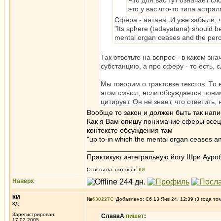
Что для вас тут означает сл
это у вас что-то типа астр
Сфера - аятана. И уже забыли,
"Its sphere (tadayatana) should bе
mental organ ceases and the perce
Так ответьте на вопрос - в каком зн
субстанцию, а про сферу - то есть, с
Мы говорим о трактовке текстов. То 
этом смысл, если обсуждается понима
цитирует. Он не знает, что ответить,
Вообще то закон и должен быть так напи
Как я Вам опишу понимание сферы всецел
контексте обсуждения там
"up to-in which the mental organ ceases and
_________________
Практикую интегральную йогу Шри Ауроб
Ответы на этот пост:
КИ
Наверх
КИ
№
638227
Добавлено: Сб 13 Янв 24, 12:39 (3 года то
3Д
Зарегистрирован:
СлаваА
пишет
:
17.02.2005