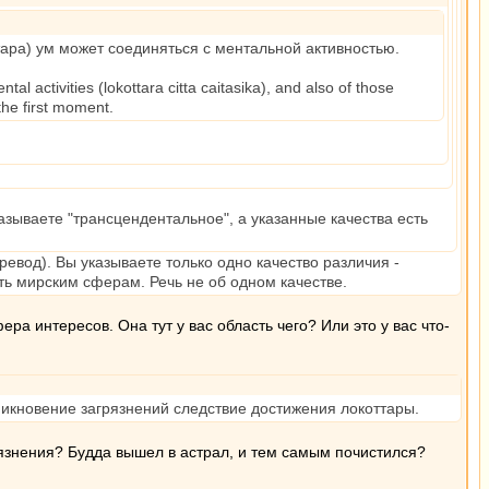
тара) ум может соединяться с ментальной активностью.
l activities (lokottara citta caitasika), and also of those
the first moment.
называете "трансцендентальное", а указанные качества есть
ревод). Вы указываете только одно качество различия -
ть мирским сферам. Речь не об одном качестве.
ера интересов. Она тут у вас область чего? Или это у вас что-
озникновение загрязнений следствие достижения локоттары.
рязнения? Будда вышел в астрал, и тем самым почистился?