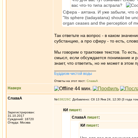
вас что-то типа астрала?
Сфера - аятана. И уже забыли, что
"Its sphere (tadayatana) should bе unde
organ ceases and the perception of men
Так ответьте на вопрос - в каком значен
субстанцию, а про сферу - то есть, слово
Мы говорим о трактовке текстов. То есть
смысл, если обсуждается понимание и раз
знает, что ответить, но не может в этом 
_________________
Буддизм чистой воды
Ответы на этот пост:
СлаваА
Наверх
СлаваА
№
638226
Добавлено: Сб 13 Янв 24, 12:30 (3 года то
КИ
пишет
:
Зарегистрирован:
31.10.2017
СлаваА
пишет
:
Суждений: 18720
Откуда: Москва
КИ
пишет
: