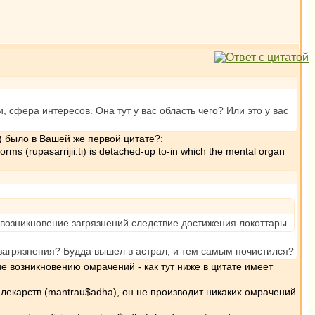
, сфера интересов. Она тут у вас область чего? Или это у вас
) было в Вашей же первой цитате?:
rms (rupasarrijii.ti) is detached-up to-in which the mental organ
 невозникновение загрязнений следствие достижения локоттары.
 загрязнения? Будда вышел в астрал, и тем самым почистился?
 возникновению омрачений - как тут ниже в цитате имеет
 лекарств (mantrau$adha), он не производит никаких омрачений