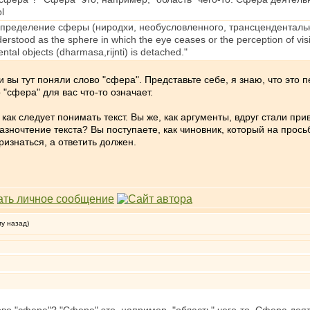
 определение сферы (ниродхи, необусловленного, трансценденталь
rstood as the sphere in which the еуе ceases or the perception of visibl
tal objects (dharmasa,rijnti) is detached."
ии вы тут поняли слово "сфера". Представьте себе, я знаю, что это 
 "сфера" для вас что-то означает.
, как следует понимать текст. Вы же, как аргументы, вдруг стали пр
ночтение текста? Вы поступаете, как чиновник, который на просьбу
признаться, а ответить должен.
му назад)