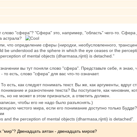
т слово "сфера"? "Сфера" это, например, "область" чего-то. Сфера
ипа астрала?
ли, что определение сферы (ниродхи, необусловленного, трансцен
d bе understood as the sphere in which the еуе ceases or the perception 
erception of mental objects (dharmasa,rijnti) is detached."
м значении вы тут поняли слово "сфера". Представьте себе, я знаю, 
- то есть, слово "сфера" для вас что-то означает.
 То есть, как следует понимать текст. Вы же, как аргументы, вдруг 
понимание и разночтение текста? Вы поступаете, как чиновник, кот
ить, но не может в этом признаться, а ответить должен.
написан, чтобы его не надо было разъяснять.)
ецело чистого мира, если его понимание доступно только Будде? 
там
s and the perception of mental objects (dharmasa,rijnti) is detached".
ак "мир"? Двенадцать аятан - двенадцать миров?