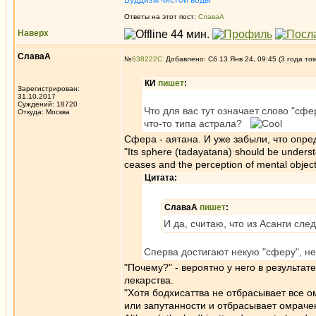
Буддизм чистой воды
Ответы на этот пост:
СлаваА
Наверх
СлаваА
№
638222
Добавлено: Сб 13 Янв 24, 09:45 (3 года то
КИ
пишет
:
Зарегистрирован:
31.10.2017
Суждений: 18720
Что для вас тут означает слово "сфе
Откуда: Москва
что-то типа астрала?
Сфера - аятана. И уже забыли, что опр
"Its sphere (tadayatana) should bе understo
ceases and the perception of mental objects
Цитата:
СлаваА
пишет
:
И да, считаю, что из Асанги сле
Сперва достигают некую "сферу", не
"Почему?" - вероятно у него в результ
лекарства.
"Хотя бодхисаттва не отбрасывает все о
или запутанности и отбрасывает омрачени