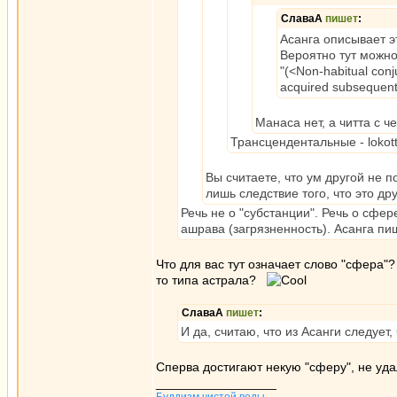
СлаваА
пишет
:
Асанга описывает э
Вероятно тут можно
"(<Non-habitual conju
acquired subsequent 
Манаса нет, а читта с ч
Трансцендентальные - lokotta
Вы считаете, что ум другой не 
лишь следствие того, что это др
Речь не о "субстанции". Речь о сфер
ашрава (загрязненность). Асанга пи
Что для вас тут означает слово "сфера"?
то типа астрала?
СлаваА
пишет
:
И да, считаю, что из Асанги следует
Сперва достигают некую "сферу", не уд
_________________