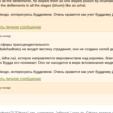
 all the defilements, he dispels them as one dispels poison bу incant
he defilements in all the stages (bhumi) like an arhat.
индо, интересуюсь буддизмом. Очень нравится как учит буддизму 
му назад)
 сферы трансцендентального:
dbalohadbatu) не входит вистину страдания; оно не создано силой 
:iidha.na), которое направляется верховенством над корнями, благ
о Будда его понимает. Оно не находится в мире вспоминания медит
индо, интересуюсь буддизмом. Очень нравится как учит буддизму 
му назад)
"сфера"? "Сфера" это, например, "область" чего-то. Сфера деятельн