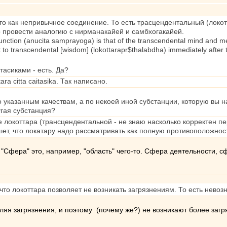
то как непривычное соединение. То есть трасцендентальный (локо
 провести аналогию с нирманакайей и самбхогакайей.
nction (anucita samprayoga) is that of the transcendental mind and menta
to transcendental [wisdom] (lokottarapr$thalabdha) immediately after 
етасиками - есть. Да?
ra citta caitasika. Так написано.
по указанным качествам, а по некоей иной субстанции, которую вы 
угая субстанция?
е локоттара (трансцендентальной - не знаю насколько корректен пе
шет, что локатару надо рассматривать как полную противоположнос
 "Сфера" это, например, "область" чего-то. Сфера деятельности, сф
, что локоттара позволяет не возникать загрязнениям. То есть нев
аляя загрязнения, и поэтому (почему же?) не возникают более заг