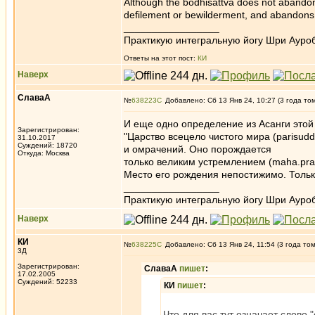
Although the bodhisattva does not abandon
defilement or bewilderment, and abandons t
_________________
Практикую интегральную йогу Шри Ауроб
Ответы на этот пост:
КИ
Наверх
СлаваА
№
638223
Добавлено: Сб 13 Янв 24, 10:27 (3 года то
И еще одно определение из Асанги этой
Зарегистрирован:
"Царство всецело чистого мира (parisud
31.10.2017
Суждений: 18720
и омрачений. Оно порождается
Откуда: Москва
только великим устремлением (maha.pra,
Место его рождения непостижимо. Тольк
_________________
Практикую интегральную йогу Шри Ауроб
Наверх
КИ
№
638225
Добавлено: Сб 13 Янв 24, 11:54 (3 года то
3Д
Зарегистрирован:
СлаваА
пишет
:
17.02.2005
Суждений: 52233
КИ
пишет
:
Что для вас тут означает слово 