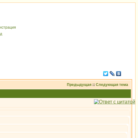
иcтрaция
д
Предыдущая
::
Следующая тема