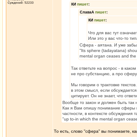
Суждений: 52233
КИ
пишет
:
СлаваА
пишет
:
КИ
пишет
:
Что для вас тут означае
Или это у вас что-то т
Сфера - аятана. И уже забы
"Its sphere (tadayatana) shoul
mental organ ceases and the p
Так ответьте на вопрос - в како
не про субстанцию, а про сферу 
Мы говорим о трактовке текстов.
в этом смысл, если обсуждается 
цитирует. Он не знает, что ответ
Вообще то закон и должен быть так 
Как я Вам опишу понимание сферы вс
частности, в контексте обсуждения 
"up to-in which the mental organ cease
То есть, слово "сфера" вы понимаете, к
_________________