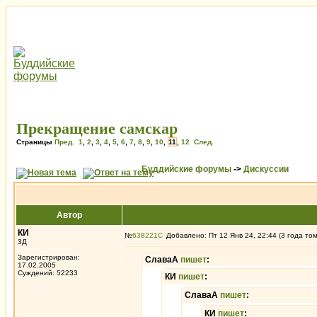
Прекращение самскар
Страницы
Пред.
1
,
2
,
3
,
4
,
5
,
6
,
7
,
8
,
9
,
10
,
11
,
12
След.
Буддийские форумы
->
Дискуссии
Автор
КИ
№
638221
Добавлено: Пт 12 Янв 24, 22:44 (3 года то
3Д
Зарегистрирован:
СлаваА
пишет
:
17.02.2005
Суждений: 52233
КИ
пишет
:
СлаваА
пишет
:
КИ
пишет
: