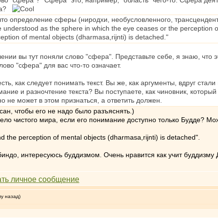
ово "сфера"? "Сфера" это, например, "область" чего-то. Сфера дея
ала?
 что определение сферы (ниродхи, необусловленного, трансцендент
 understood as the sphere in which the еуе ceases or the perception of v
ption of mental objects (dharmasa,rijnti) is detached."
ачении вы тут поняли слово "сфера". Представьте себе, я знаю, что 
лово "сфера" для вас что-то означает.
есть, как следует понимать текст. Вы же, как аргументы, вдруг стал
ние и разночтение текста? Вы поступаете, как чиновник, который н
 но не может в этом признаться, а ответить должен.
сан, чтобы его не надо было разъяснять.)
о чистого мира, если его понимание доступно только Будде? Можно
 the perception of mental objects (dharmasa,rijnti) is detached".
индо, интересуюсь буддизмом. Очень нравится как учит буддизму 
му назад)