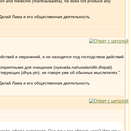
ation and medicine (mantrau$adha), he does not produce any
Далай Лама и его общественная деятельность.
действий и омрачений, и не находится под господством действий
оприятными для очищения (vyavada.nahusalamйlii.dhipati).
ирующих (dhya.yin), не говоря уже об обычных мыслителях."
Далай Лама и его общественная деятельность.
ости, сфера интересов. Она тут у вас область чего? Или это у