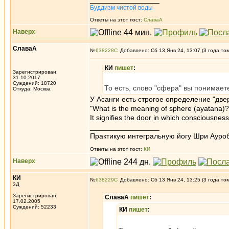
Буддизм чистой воды
Ответы на этот пост:
СлаваА
Наверх
СлаваА
№
638228
Добавлено: Сб 13 Янв 24, 13:07 (3 года то
КИ
пишет
:
Зарегистрирован:
31.10.2017
Суждений: 18720
То есть, слово "сфера" вы понимает
Откуда: Москва
У Асанги есть строгое определение "дв
"What is the meaning of sphere (ayatana)?
It signifies the door in which consciousnes
_________________
Практикую интегральную йогу Шри Ауроб
Ответы на этот пост:
КИ
Наверх
КИ
№
638229
Добавлено: Сб 13 Янв 24, 13:25 (3 года то
3Д
Зарегистрирован:
СлаваА
пишет
:
17.02.2005
Суждений: 52233
КИ
пишет
: