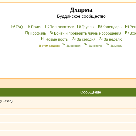
Дхарма
Буддийское сообщество
FAQ
Поиск
Пользователи
Группы
Календарь
Peг
Профиль
Войти и проверить личные сообщения
Вхo
Новые посты
За сегодня
За неделю
В этом разделе:
За сегодня
За неделю
За месяц
Сообщение
му назад)