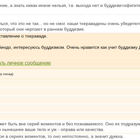
ание, а знать никак иначе нельзя, т.е. выхода нет и буддизм=офиг
ься, что это не так... но не смог. наши тхеравадины очень убедит
, который они черпают в раннем буддизме.
ставление о тхераваде.
индо, интересуюсь буддизмом. Очень нравится как учит буддизму 
му назад)
жет быть вне серий моментов и без познаваемого. Оно их подразум
го нынешнее ваше тело и ум - оправа или качества.
е в сериях моментов, то оно непостоянно, а значит дуккха.