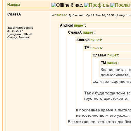
Наверх
СлаваА
№
638388
Добавлено: Ср 17 Янв 24, 09:57 (3 года то
Android
пишет
:
Зарегистрирован:
31.10.2017
СлаваА
пишет
:
Суждений: 18720
Откуда: Москва
Android
пишет
:
ТМ
пишет
:
СлаваА
пишет
:
ТМ
пишет
:
Знание никак н
домысливаете, 
Если трансцендента
Так у будд тогда тоже в
грустного аристократа.
в последнее время я пыталс
непостоянство -- это ужос..
Все же скорее всего это однобо