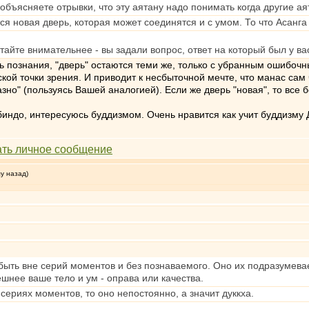
объясняете отрывки, что эту аятану надо понимать когда другие 
ся новая дверь, которая может соединятся и с умом. То что Асан
тайте внимательнее - вы задали вопрос, ответ на который был у ва
ть познания, "дверь" остаются теми же, только с убранным ошибоч
кой точки зрения. И приводит к несбыточной мечте, что манас сам 
зно" (пользуясь Вашей аналогией). Если же дверь "новая", то все б
индо, интересуюсь буддизмом. Очень нравится как учит буддизму 
му назад)
быть вне серий моментов и без познаваемого. Оно их подразумевае
ешнее ваше тело и ум - оправа или качества.
сериях моментов, то оно непостоянно, а значит дуккха.