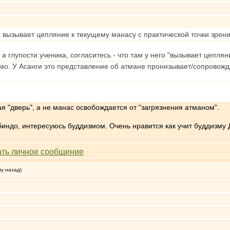
а вызывает цепляние к текущему манасу с практической точки зрени
а глупости ученика, согласитесь - что там у него "вызывает цеплян
мо. У Асанги это представление об атмане пронизывает/сопровожд
 "дверь", а не манас освобождается от "загрязнения атманом".
индо, интересуюсь буддизмом. Очень нравится как учит буддизму 
му назад)