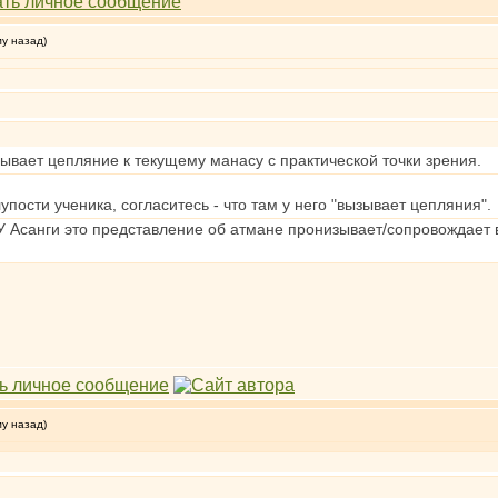
му назад)
зывает цепляние к текущему манасу с практической точки зрения.
упости ученика, согласитесь - что там у него "вызывает цепляния".
У Асанги это представление об атмане пронизывает/сопровождает 
му назад)