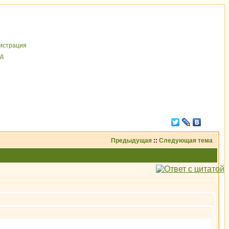
иcтрaция
д
Предыдущая
::
Следующая тема