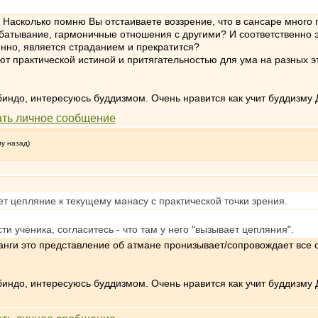
 Насколько помню Вы отстаиваете воззрение, что в сансаре много п
абатывание, гармоничные отношения с другими? И соответственно э
ленно, является страданием и прекратится?
ют практической истиной и притягательностью для ума на разных э
индо, интересуюсь буддизмом. Очень нравится как учит буддизму 
му назад)
ет цепляние к текущему манасу с практической точки зрения.
ти ученика, согласитесь - что там у него "вызывает цепляния".
анги это представление об атмане пронизывает/сопровождает все 
индо, интересуюсь буддизмом. Очень нравится как учит буддизму 