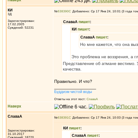
Наверх
КИ
№
638390
Добавлено: Ср 17 Янв 24, 10:01 (3 года то
3Д
Зарегистрирован:
СлаваА
пишет
:
17.02.2005
Суждений: 52231
КИ
пишет
:
СлаваА
пишет
:
Но мне кажется, что она вы
Это проблема не воззрения, а гл
Представление об атмане вестимо. 
качества.
Правильно. И что?
_________________
Буддизм чистой воды
Ответы на этот пост:
СлаваА
Наверх
СлаваА
№
638391
Добавлено: Ср 17 Янв 24, 10:03 (3 года то
КИ
пишет
:
Зарегистрирован:
31.10.2017
СлаваА
пишет
:
Суждений: 18720