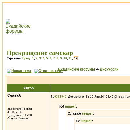
Прекращение самскар
Страницы
Пред.
1
,
2
,
3
,
4
,
5
,
6
,
7
,
8
,
9
,
10
,
11
,
12
Буддийские форумы
->
Дискуссии
Автор
СлаваА
№
638354
Добавлено: Вт 16 Янв 24, 08:46 (3 года то
КИ
пишет
:
Зарегистрирован:
31.10.2017
СлаваА
пишет
:
Суждений: 18720
Откуда: Москва
КИ
пишет
: