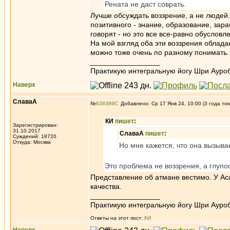
Рената не даст соврать.
Лучше обсуждать воззрение, а не людей.
позитивного - знание, образование, зар
говорят - но это все все-равно обуслов
На мой взгляд оба эти воззрения облада
можно тоже очень по разному понимать.
_________________
Практикую интегральную йогу Шри Ауроб
Наверх
СлаваА
№
638389
Добавлено: Ср 17 Янв 24, 10:00 (3 года то
КИ
пишет
:
Зарегистрирован:
31.10.2017
СлаваА
пишет
:
Суждений: 18720
Откуда: Москва
Но мне кажется, что она вызыва
Это проблема не воззрения, а глупос
Представление об атмане вестимо. У Ас
качества.
_________________
Практикую интегральную йогу Шри Ауроб
Ответы на этот пост:
КИ