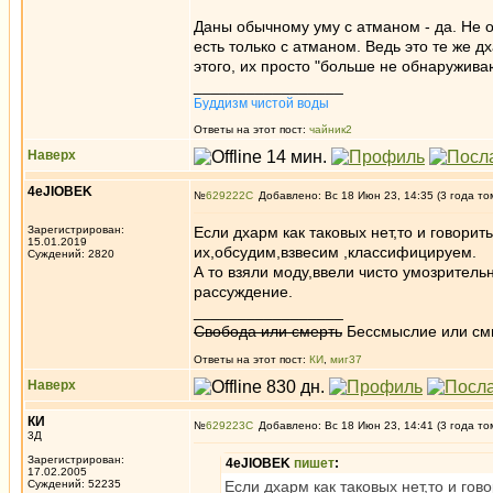
Даны обычному уму с атманом - да. Не о
есть только с атманом. Ведь это те же 
этого, их просто "больше не обнаружива
_________________
Буддизм чистой воды
Ответы на этот пост:
чайник2
Наверх
4eJIOBEK
№
629222
Добавлено: Вс 18 Июн 23, 14:35 (3 года то
Зарегистрирован:
Если дхарм как таковых нет,то и говорит
15.01.2019
их,обсудим,взвесим ,классифицируем.
Суждений: 2820
А то взяли моду,ввели чисто умозритель
рассуждение.
_________________
Свобода или смерть
Бессмыслие или см
Ответы на этот пост:
КИ
,
миг37
Наверх
КИ
№
629223
Добавлено: Вс 18 Июн 23, 14:41 (3 года то
3Д
Зарегистрирован:
4eJIOBEK
пишет
:
17.02.2005
Суждений: 52235
Если дхарм как таковых нет,то и гов