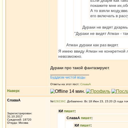
Если дхарм как тако
покажите мне их,об
А то взяли моду,вв
его включать в рас
Дураки не видят дхармы 
"Дураки не видят Атман - та
Атман дураки как раз видят.
Я имею ввиду Атман не конкретной л
невозможно.
Дураки про такой фантазируют.
_________________
Буддизм чистой воды
Ответы на этот пост:
СлаваА
Наверх
СлаваА
№
629236
Добавлено: Вс 18 Июн 23, 15:20 (3 года то
КИ
пишет
:
Зарегистрирован:
31.10.2017
СлаваА
пишет
:
Суждений: 18720
Откуда: Москва
КИ
пишет
: