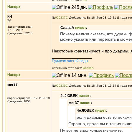
Наверх
КИ
№
629237
Добавлено: Вс 18 Июн 23, 15:21 (3 года то
3Д
Зарегистрирован:
СлаваА
пишет
:
17.02.2005
Суждений: 52235
Почему нельзя сказать, что дураки 
можно указать или пережить в моме
Некоторые фантазируют и про дхармы. А 
_________________
Буддизм чистой воды
Ответы на этот пост:
СлаваА
Наверх
миг37
№
629239
Добавлено: Вс 18 Июн 23, 15:24 (3 года то
4eJIOBEK
пишет
:
Зарегистрирован: 17.11.2018
Суждений: 1858
миг37
пишет
:
4eJIOBEK
пишет
:
если дхармы есть,то покаж
Странно, вроде вы и так их види
Ну вот не вижу,конкретизируйте.