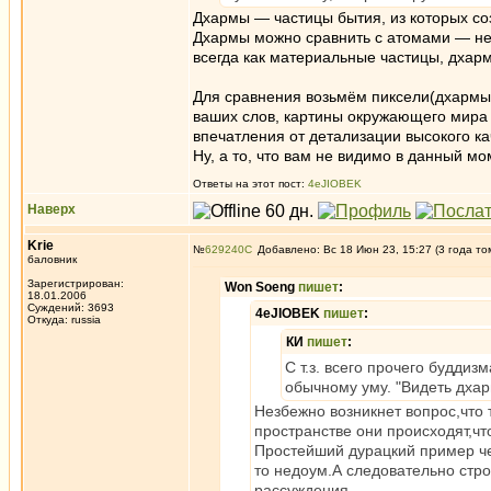
Дхармы — частицы бытия, из которых со
Дхармы можно сравнить с атомами — не
всегда как материальные частицы, дха
Для сравнения возьмём пиксели(дхармы) 
ваших слов, картины окружающего мира
впечатления от детализации высокого ка
Ну, а то, что вам не видимо в данный мо
Ответы на этот пост:
4eJIOBEK
Наверх
Krie
№
629240
Добавлено: Вс 18 Июн 23, 15:27 (3 года то
баловник
Зарегистрирован:
Won Soeng
пишет
:
18.01.2006
Суждений: 3693
4eJIOBEK
пишет
:
Откуда: russia
КИ
пишет
:
С т.з. всего прочего будди
обычному уму. "Видеть дхар
Незбежно возникнет вопрос,что т
пространстве они происходят,чт
Простейший дурацкий пример чел
то недоум.А следовательно стро
рассуждения.