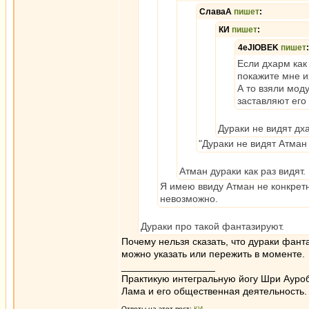
СлаваА
пишет
:
КИ
пишет
:
4eJIOBEK
пишет
:
Если дхарм как 
покажите мне и
А то взяли мод
заставляют его
Дураки не видят дха
"Дураки не видят Атман 
Атман дураки как раз видят.
Я имею ввиду Атман не конкретн
невозможно.
Дураки про такой фантазируют.
Почему нельзя сказать, что дураки фант
можно указать или пережить в моменте.
_________________
Практикую интегральную йогу Шри Ауроб
Лама и его общественная деятельность.
Ответы на этот пост:
КИ