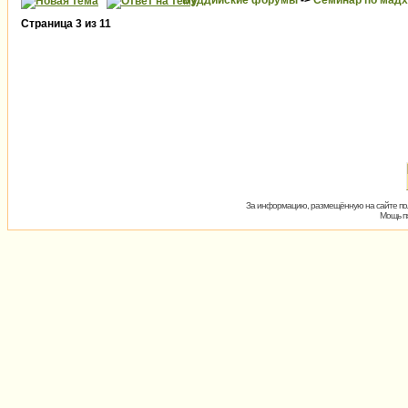
Буддийские форумы
->
Семинар по мад
Страница
3
из
11
За информацию, размещённую на сайте пол
Мощь пх