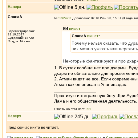
Наверх
СлаваА
№
629242
Добавлено: Вс 18 Июн 23, 15:31 (3 года то
КИ
пишет
:
Зарегистрирован:
31.10.2017
СлаваА
пишет
:
Суждений: 18720
Откуда: Москва
Почему нельзя сказать, что дур
них можно указать или пережить
Некоторые фантазируют и про дхармы
1. В суттах вообще нет про дхармы. Буд
дхарм не обязательно для просветлени
2. Атман видят не все. Если современны
Атман как он описан в Упанишадах.
_________________
Практикую интегральную йогу Шри Ауроб
Лама и его общественная деятельность.
Ответы на этот пост:
КИ
Наверх
Тред сейчас никто не читает.