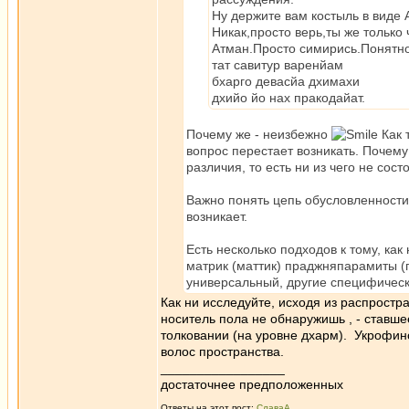
Ну держите вам костыль в виде 
Никак,просто верь,ты же только
Атман.Просто симирись.Понятно.
тат савитур варенйам
бхарго девасйа дхимахи
дхийо йо нах пракодайат.
Почему же - неизбежно
Как 
вопрос перестает возникать. Почему
различия, то есть ни из чего не сос
Важно понять цепь обусловленности,
возникает.
Есть несколько подходов к тому, ка
матрик (маттик) праджняпарамиты (
универсальный, другие специфическ
Как ни исследуйте, исходя из распростр
носитель пола не обнаружишь , - ставше
толковании (на уровне дхарм). Укрофин
волос пространства.
_________________
достаточнее предположенных
Ответы на этот пост:
СлаваА