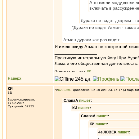
А то взяли моду,ввели 
включать в рассуждение
Дураки не видят дхармы - та
"Дураки не видят Атман - таков 
Атман дураки как раз видят.
Я имею ввиду Атман не конкретной лично
_________________
Практикую интегральную йогу Шри Ауроб
Лама и его общественная деятельность.
Ответы на этот пост:
КИ
Наверх
КИ
№
629235
Добавлено: Вс 18 Июн 23, 15:17 (3 года то
3Д
Зарегистрирован:
СлаваА
пишет
:
17.02.2005
Суждений: 52235
КИ
пишет
:
СлаваА
пишет
:
КИ
пишет
:
4eJIOBEK
пишет
: