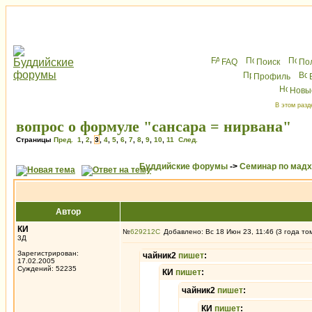
FAQ
Поиск
По
Профиль
Новы
В этом разд
вопрос о формуле "сансара = нирвана"
Страницы
Пред.
1
,
2
,
3
,
4
,
5
,
6
,
7
,
8
,
9
,
10
,
11
След.
Буддийские форумы
->
Семинар по мад
Автор
КИ
№
629212
Добавлено: Вс 18 Июн 23, 11:46 (3 года то
3Д
Зарегистрирован:
чайник2
пишет
:
17.02.2005
Суждений: 52235
КИ
пишет
:
чайник2
пишет
:
КИ
пишет
: