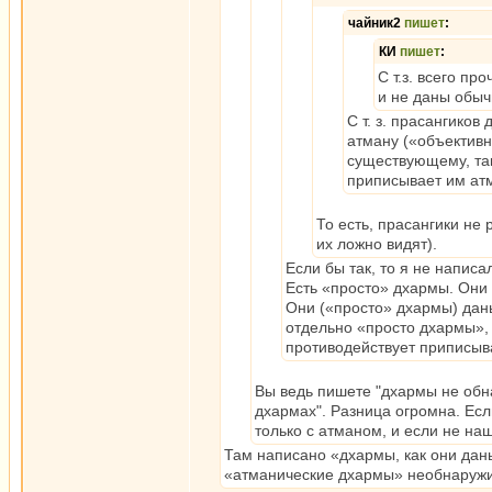
чайник2
пишет
:
КИ
пишет
:
С т.з. всего п
и не даны обыч
С т. з. прасангико
атману («объективн
существующему, так
приписывает им ат
То есть, прасангики не
их ложно видят).
Если бы так, то я не напис
Есть «просто» дхармы. Они 
Они («просто» дхармы) даны
отдельно «просто дхармы»,
противодействует приписыв
Вы ведь пишете "дхармы не обна
дхармах". Разница огромна. Если
только с атманом, и если не на
Там написано «дхармы, как они дан
«атманические дхармы» необнаружи