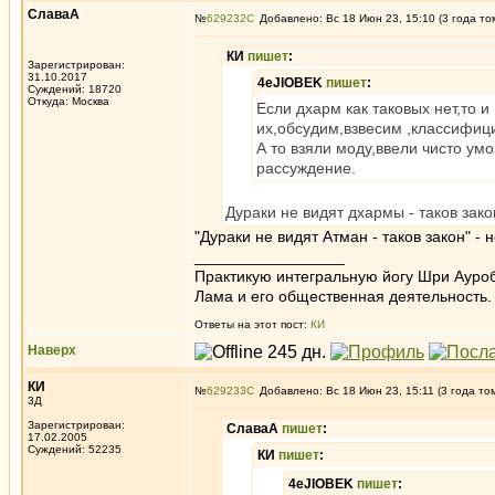
СлаваА
№
629232
Добавлено: Вс 18 Июн 23, 15:10 (3 года то
КИ
пишет
:
Зарегистрирован:
31.10.2017
4eJIOBEK
пишет
:
Суждений: 18720
Откуда: Москва
Если дхарм как таковых нет,то и
их,обсудим,взвесим ,классифиц
А то взяли моду,ввели чисто ум
рассуждение.
Дураки не видят дхармы - таков зако
"Дураки не видят Атман - таков закон" -
_________________
Практикую интегральную йогу Шри Ауроб
Лама и его общественная деятельность.
Ответы на этот пост:
КИ
Наверх
КИ
№
629233
Добавлено: Вс 18 Июн 23, 15:11 (3 года то
3Д
Зарегистрирован:
СлаваА
пишет
:
17.02.2005
Суждений: 52235
КИ
пишет
:
4eJIOBEK
пишет
: