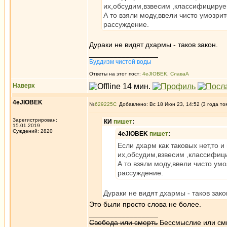
их,обсудим,взвесим ,классифицируе
А то взяли моду,ввели чисто умозри
рассуждение.
Дураки не видят дхармы - таков закон.
_________________
Буддизм чистой воды
Ответы на этот пост:
4eJIOBEK
,
СлаваА
Наверх
4eJIOBEK
№
629225
Добавлено: Вс 18 Июн 23, 14:52 (3 года то
Зарегистрирован:
КИ
пишет
:
15.01.2019
Суждений: 2820
4eJIOBEK
пишет
:
Если дхарм как таковых нет,то и
их,обсудим,взвесим ,классифиц
А то взяли моду,ввели чисто ум
рассуждение.
Дураки не видят дхармы - таков зако
Это были просто слова не более.
_________________
Свобода или смерть
Бессмыслие или см