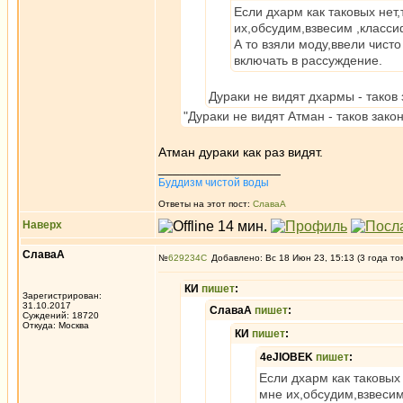
Если дхарм как таковых нет,
их,обсудим,взвесим ,класс
А то взяли моду,ввели чист
включать в рассуждение.
Дураки не видят дхармы - таков 
"Дураки не видят Атман - таков зако
Атман дураки как раз видят.
_________________
Буддизм чистой воды
Ответы на этот пост:
СлаваА
Наверх
СлаваА
№
629234
Добавлено: Вс 18 Июн 23, 15:13 (3 года то
КИ
пишет
:
Зарегистрирован:
31.10.2017
СлаваА
пишет
:
Суждений: 18720
Откуда: Москва
КИ
пишет
:
4eJIOBEK
пишет
:
Если дхарм как таковых 
мне их,обсудим,взвеси