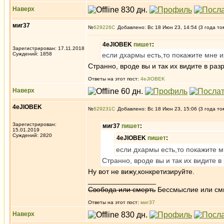
Наверх
миг37
№
629226
Добавлено: Вс 18 Июн 23, 14:54 (3 года то
4eJIOBEK
пишет
:
Зарегистрирован: 17.11.2018
Суждений: 1858
если дхармы есть,то покажите мне 
Странно, вроде вы и так их видите в раз
Ответы на этот пост:
4eJIOBEK
Наверх
4eJIOBEK
№
629231
Добавлено: Вс 18 Июн 23, 15:06 (3 года то
Зарегистрирован:
миг37
пишет
:
15.01.2019
Суждений: 2820
4eJIOBEK
пишет
:
если дхармы есть,то покажите 
Странно, вроде вы и так их видите в
Ну вот не вижу,конкретизируйте.
_________________
Свобода или смерть
Бессмыслие или см
Ответы на этот пост:
миг37
Наверх