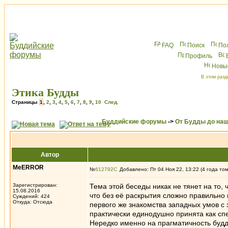
FAQ
Поиск
По
Профиль
Новы
В этом разд
Этика Будды
Страницы
1
,
2
,
3
,
4
,
5
,
6
,
7
,
8
,
9
,
10
След.
Буддийские форумы
->
От Будды до наш
Автор
MeERROR
№
612792
Добавлено: Пт 04 Ноя 22, 13:22 (4 года то
Зарегистрирован:
Тема этой беседы никак не тянет на то, 
15.08.2016
что без её раскрытия сложно правильно 
Суждений: 424
Откуда: Отсюда
первого же знакомства западных умов с
практически единодушно принята как сп
Нередко именно на прагматичность будд