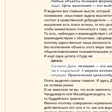
Любые объекты познания форми
задач.
Цель мышления — это выбо
Я выделил все главные мысли, который, б
понимание: смысловая задача мыслитель
состоит в нравственной добродетели — 
мышления есть поиск истины, то его цел
чтобы внимательно относиться к тому, 
То есть, наблюдая и взаимодействуя с 
взаимодействуем с объектами, сформир
поэтому единственная наша реальность
без исключения объекты этого мира так
общечеловеческими познавательными усил
И ещё одна цитата оттуда же:
Цитата:
Согласно Дьюи,
познание — это и
так и социальной. А
мерило истинн
ситуации.
Практическая целесообр
Опять выделил самое главное. И здесь Д
на полвека ранее.
И не заметили ли вы, что если заменит
Чандракирти или Махабодхипандита, то у
то буддийского трактата.
Именно поэтому совершенно нормально
действительно его суть и то, как она вы