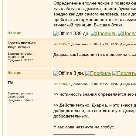
Определение вполне ясное и позволяюще
кусала/акусала-дхамма, то есть буквальн
вредно как для самого человека, так и 
пребывать в гармонии не только с самим
этический принцип, Высшая Этика.
Наверх
Горсть листьев
№
612957
Добавлено: Вс 06 Ноя 22, 13:35 (4 года то
Фикус, Историк
Зарегистрирован:
Дхарма как Гармония (в отношениях с са
10.09.2010
Суждений: 31235
Наверх
ТМ
№
612964
Добавлено: Вс 06 Ноя 22, 16:07 (4 года то
Зарегистрирован:
>> истинность знания определяется его 
05.04.2005
Суждений: 15499
>> Действительно, Дхарма, и это знают
добродетельно, что соответствует Дхамре
добродетельным.
У вас сова натянута на глобус.
_________________