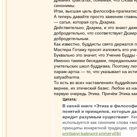
древних трактатах, понимая, что слова 
синонимы.
Итак, высшая цель философа-прагматист
А теперь давайте просто заменим главн
— сатья, которая суть Дхарма.
Действительно, Дхарма, и это знают да
добродетельно, что соответствует Дхамре
добродетельным.
Как известно, буддисты свято держатся п
Мастера Готаму просят изложить его учен
Буквально это значит, что Учение Будды 
Именно такими беседами, переданными в 
учительских школ буддизма. Поэтому люб
парам-артха — то, что указывает на ист
satyadharma.
То есть во всех наставлениях буддийски
вернее, их этический базис. Любое из н
первую очередь Этика. Причём Этика ка
Цитата:
В своей книге «Этика в философ
понятий и принципов, которые да
вредит разумным существам»
. К
используется как синоним слова «м
принципы конкретной традиции, гру
printsipyi-kategorii-primeryi[/b]