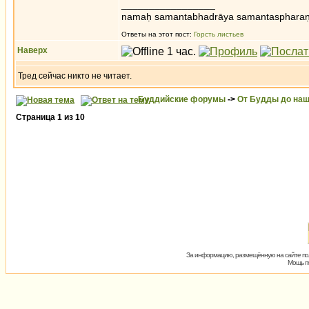
_________________
namaḥ samantabhadrāya samantaspharaṇ
Ответы на этот пост:
Горсть листьев
Наверх
Тред сейчас никто не читает.
Буддийские форумы
->
От Будды до наш
Страница
1
из
10
За информацию, размещённую на сайте пол
Мощь пх