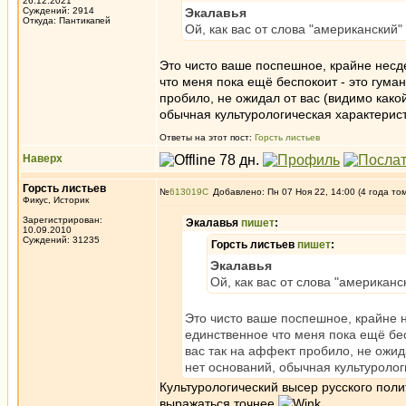
26.12.2021
Суждений: 2914
Экалавья
Откуда: Пантикапей
Ой, как вас от слова "американский"
Это чисто ваше поспешное, крайне несд
что меня пока ещё беспокоит - это гуман
пробило, не ожидал от вас (видимо како
обычная культурологическая характерис
Ответы на этот пост:
Горсть листьев
Наверх
Горсть листьев
№
613019
Добавлено: Пн 07 Ноя 22, 14:00 (4 года то
Фикус, Историк
Зарегистрирован:
Экалавья
пишет
:
10.09.2010
Суждений: 31235
Горсть листьев
пишет
:
Экалавья
Ой, как вас от слова "американс
Это чисто ваше поспешное, крайне 
единственное что меня пока ещё бес
вас так на аффект пробило, не ожид
нет оснований, обычная культуролог
Культурологический высер русского пол
выражаться точнее.