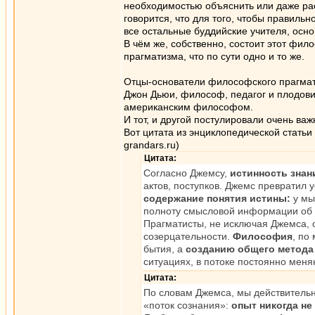
необходимостью объяснить или даже ра
говорится, что для того, чтобы правильн
все остальные буддийские учителя, осн
В чём же, собственно, состоит этот фи
прагматизма, что по сути одно и то же.
Отцы-основатели философского прагмат
Джон Дьюи, философ, педагог и плодови
американским философом.
И тот, и другой постулировали очень в
Вот цитата из энциклопедической стать
grandars.ru)
Цитата:
Согласно Джемсу,
истинность знан
актов, поступков. Джемс превратил у
содержание понятия истины:
у мы
полноту смысловой информации об 
Прагматисты, не исключая Джемса, 
созерцательности.
Философия
, по
бытия, а
созданию общего метода
ситуациях, в потоке постоянно мен
Цитата:
По словам Джемса, мы действительн
«поток сознания»:
опыт никогда не