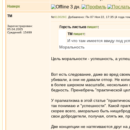
Наверх
ТМ
№
613026
Добавлено: Пн 07 Ноя 22, 17:35 (4 года то
Зарегистрирован:
Горсть листьев
пишет
:
05.04.2005
Суждений: 15499
ТМ
пишет
:
И что там имеется ввиду под у
Моральность
Цель моральности - успешность, а успе
Вот есть следование, даже во вред свое
убивали, а они не давали отпор. Не копи
в более широком масштабе, нескольких 
бедность. Пренебречь "практической це
У прагматизма в этой статье "практичес
так понимаю и "успешности". Какой пра
скорее всего, аморально быть нищебро
свои добродетели, получая, опять же,
Две концепции не натягиваются друг на д