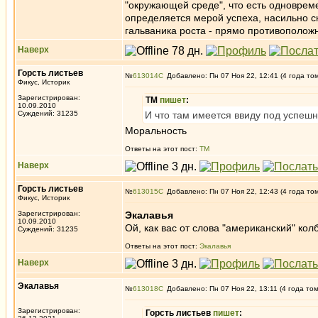
"окружающей среде", что есть одноврем
определяется мерой успеха, насильно с
гальваника роста - прямо противополож
Наверх
Горсть листьев
№
613014
Добавлено: Пн 07 Ноя 22, 12:41 (4 года то
Фикус, Историк
Зарегистрирован:
ТМ
пишет
:
10.09.2010
Суждений: 31235
И что там имеется ввиду под успеш
Моральность
Ответы на этот пост:
ТМ
Наверх
Горсть листьев
№
613015
Добавлено: Пн 07 Ноя 22, 12:43 (4 года то
Фикус, Историк
Зарегистрирован:
Экалавья
10.09.2010
Ой, как вас от слова "американский" кол
Суждений: 31235
Ответы на этот пост:
Экалавья
Наверх
Экалавья
№
613018
Добавлено: Пн 07 Ноя 22, 13:11 (4 года то
Зарегистрирован:
Горсть листьев
пишет
: