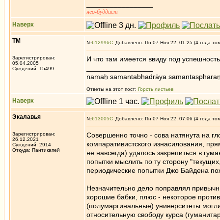
_________________
нео-буддист
Наверх
ТМ
№
612996
Добавлено: Пн 07 Ноя 22, 01:25 (4 года то
Зарегистрирован:
И что там имеется ввиду под успешност
05.04.2005
_________________
Суждений: 15499
namaḥ samantabhadrāya samantaspharaṇ
Ответы на этот пост:
Горсть листьев
Наверх
Экалавья
№
613005
Добавлено: Пн 07 Ноя 22, 07:06 (4 года то
Зарегистрирован:
Совершенно точно - сова натянута на гл
26.12.2021
компаративистского изнасилования, пря
Суждений: 2914
Откуда: Пантикапей
не навсегда) удалось закрепиться в гум
попытки мыслить по ту сторону "текущих
периодические попытки Джо Байдена пож
Незначительно дело поправлял привычны
хорошие бабки, плюс - некоторое проти
(полумаргинальные) университеты могли
относительную свободу курса (гуманита