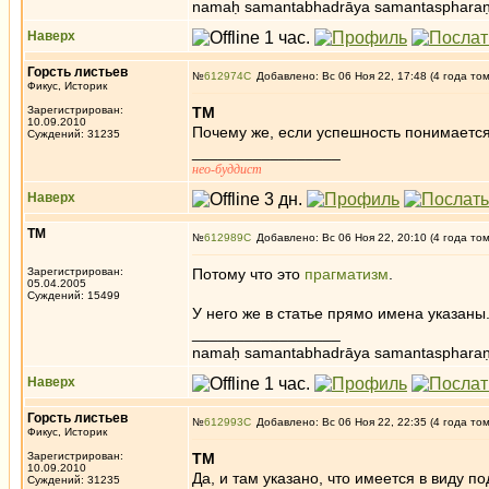
namaḥ samantabhadrāya samantaspharaṇ
Наверх
Горсть листьев
№
612974
Добавлено: Вс 06 Ноя 22, 17:48 (4 года то
Фикус, Историк
Зарегистрирован:
ТМ
10.09.2010
Почему же, если успешность понимается
Суждений: 31235
_________________
нео-буддист
Наверх
ТМ
№
612989
Добавлено: Вс 06 Ноя 22, 20:10 (4 года то
Зарегистрирован:
Потому что это
прагматизм
.
05.04.2005
Суждений: 15499
У него же в статье прямо имена указаны
_________________
namaḥ samantabhadrāya samantaspharaṇ
Наверх
Горсть листьев
№
612993
Добавлено: Вс 06 Ноя 22, 22:35 (4 года то
Фикус, Историк
Зарегистрирован:
ТМ
10.09.2010
Да, и там указано, что имеется в виду п
Суждений: 31235