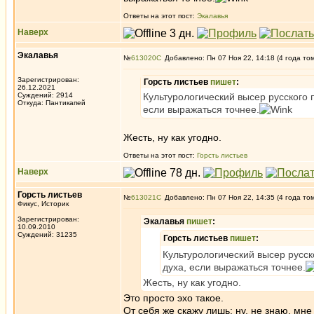
Ответы на этот пост:
Экалавья
Наверх
Экалавья
№
613020
Добавлено: Пн 07 Ноя 22, 14:18 (4 года то
Зарегистрирован:
Горсть листьев
пишет
:
26.12.2021
Суждений: 2914
Культурологический высер русского 
Откуда: Пантикапей
если выражаться точнее.
Жесть, ну как угодно.
Ответы на этот пост:
Горсть листьев
Наверх
Горсть листьев
№
613021
Добавлено: Пн 07 Ноя 22, 14:35 (4 года то
Фикус, Историк
Зарегистрирован:
Экалавья
пишет
:
10.09.2010
Суждений: 31235
Горсть листьев
пишет
:
Культурологический высер русс
духа, если выражаться точнее.
Жесть, ну как угодно.
Это просто эхо такое.
От себя же скажу лишь: ну, не знаю, мне