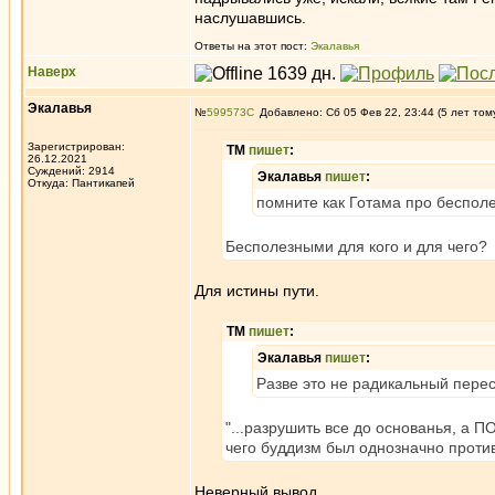
наслушавшись.
Ответы на этот пост:
Экалавья
Наверх
Экалавья
№
599573
Добавлено: Сб 05 Фев 22, 23:44 (5 лет том
Зарегистрирован:
ТМ
пишет
:
26.12.2021
Суждений: 2914
Экалавья
пишет
:
Откуда: Пантикапей
помните как Готама про бесполе
Бесполезными для кого и для чего?
Для истины пути.
ТМ
пишет
:
Экалавья
пишет
:
Разве это не радикальный перес
"...разрушить все до основанья, а 
чего буддизм был однозначно проти
Неверный вывод.