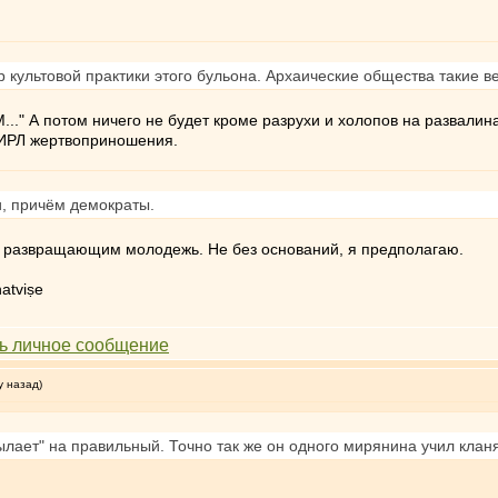
 культовой практики этого бульона. Архаические общества такие 
М..." А потом ничего не будет кроме разрухи и холопов на развали
 ИРЛ жертвоприношения.
и, причём демократы.
, развращающим молодежь. Не без оснований, я предполагаю.
atviṣe
у назад)
лает" на правильный. Точно так же он одного мирянина учил клан