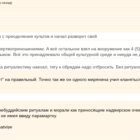
у назад)
м с преодоления культов и начал разворот свой.
ртвоприношениями. А всё остальное взял на вооружение как 4 (5) к
зыком. Всё это принадлежало общей культурной среде и никуда не 
 ритуалистику наехал, тягу к обрядам надо отбросить. Без ритуала
" на правильный. Точно так же он одного мирянина учил кланятьс
ь небуддийским ритуалам и морали как приносящим надмирское оч
, не имея ввиду парамартху.
atviṣe