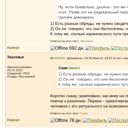
Ну, если буквально, дхьяна - это ж
огня. Разве это не радикальный пер
причём демократы.
1) Есть разные обряды, не нужно сводит
2) Он не говорил, что они бесполезны, о
К тому же, сколько кармического лута п
Ответы на этот пост:
Экалавья
Наверх
Экалавья
№
599566
Добавлено: Сб 05 Фев 22, 23:07 (5 лет том
Зарегистрирован:
Серж
пишет
:
26.12.2021
Суждений: 2914
1) Есть разные обряды, не нужно св
Откуда: Пантикапей
2) Он не говорил, что они бесполезн
К тому же, сколько кармического лу
Коротко скажу, зазиповано, как вижу на т
повтор к различию. Первое - ориентирова
человека с его ритуального на возможнос
Ответы на этот пост:
Серж
Наверх