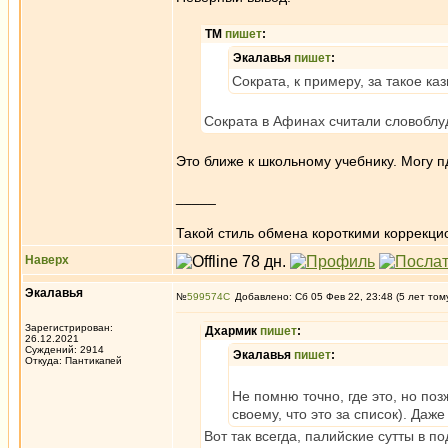
ТМ
пишет
:
Экалавья
пишет
:
Сократа, к примеру, за такое ка
Сократа в Афинах считали словобл
Это ближе к школьному учебнику. Могу п
_____
Такой стиль обмена короткими коррекци
Наверх
Экалавья
№
599574
Добавлено: Сб 05 Фев 22, 23:48 (5 лет том
Зарегистрирован:
Дхармик
пишет
:
26.12.2021
Суждений: 2914
Экалавья
пишет
:
Откуда: Пантикапей
Не помню точно, где это, но поз
своему, что это за список). Даж
Вот так всегда, палийские сутты в 