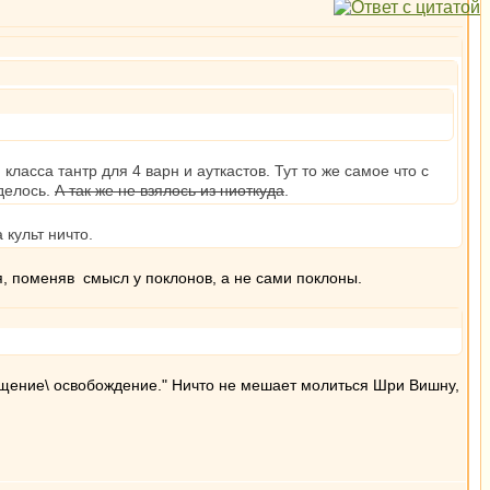
ласса тантр для 4 варн и ауткастов. Тут то же самое что с
делось.
А так же не взялось из ниоткуда
.
 культ ничто.
я, поменяв смысл у поклонов, а не сами поклоны.
ищение\ освобождение." Ничто не мешает молиться Шри Вишну,