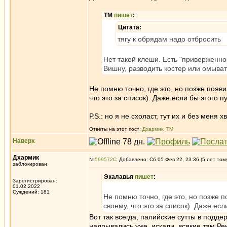
ТМ
пишет
:
Цитата:
тягу к обрядам надо отбросить
Нет такой клеши. Есть "приверженн
Вишну, разводить костер или омыват
Не помню точно, где это, но позже появи
что это за список). Даже если бы этого 
Р.S.: но я не схоласт, тут их и без меня 
Ответы на этот пост:
Дхармик
,
ТМ
Наверх
Дхармик
№
599572
Добавлено: Сб 05 Фев 22, 23:36 (5 лет том
заблокирован
Экалавья
пишет
:
Зарегистрирован:
01.02.2022
Суждений: 181
Не помню точно, где это, но позже п
своему, что это за список). Даже ес
Вот так всегда, палийские сутты в подд
надрывались уже, искали, всякие там Ре