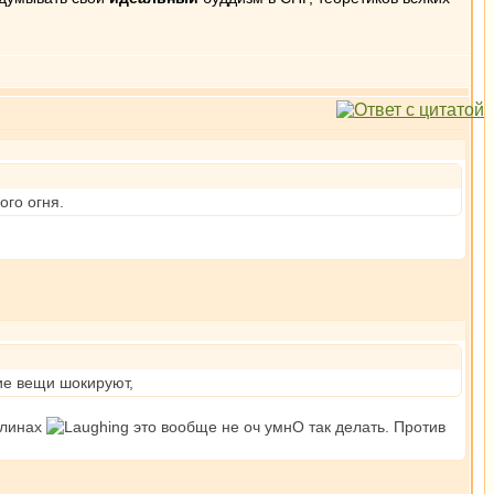
ого огня.
ие вещи шокируют,
валинах
это вообще не оч умнО так делать. Против