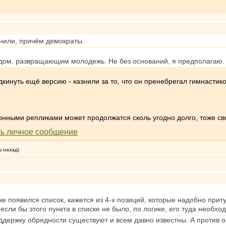
знили, причём демократы.
удом, развращающим молодежь. Не без оснований, я предполагаю.
дкинуть ещё версию - казнили за то, что он пренебрегал гимнастико
онными репликами может продолжатся сколь угодно долго, тоже св
у назад)
же появился список, кажется из 4-х позиций, которые надобно приту
е если бы этого пункта в списке не было, по логике, его туда необх
поддержку обрядности существуют и всем давно известны. А против