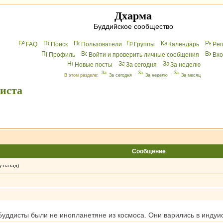
Дхарма
Буддийское сообщество
FAQ
Поиск
Пользователи
Группы
Календарь
Peг
Профиль
Войти и проверить личные сообщения
Вхo
Новые посты
За сегодня
За неделю
В этом разделе:
За сегодня
За неделю
За месяц
диста
Сообщение
у назад)
 Буддисты были не инопланетяне из космоса. Они варились в индуис