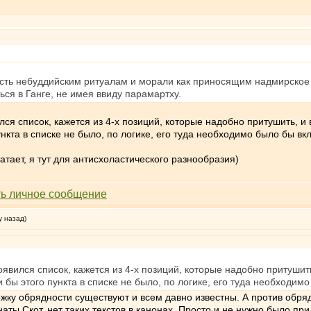
ость небуддийским ритуалам и морали как приносящим надмирско
ься в Ганге, не имея ввиду парамартху.
лся список, кажется из 4-х позиций, которые надобно притушить, и 
пункта в списке не было, по логике, его туда необходимо было бы вк
хватает, я тут для антисхоластического разнообразия)
у назад)
оявился список, кажется из 4-х позиций, которые надобно притушить
ли бы этого пункта в списке не было, по логике, его туда необходим
ержку обрядности существуют и всем давно известны. А против обр
наты Скот, нет таких текстов в канонах. Просто и не нужно было п