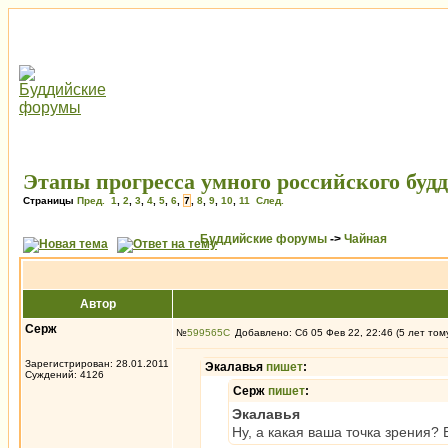
Этапы прогресса умного российского буд
Страницы
Пред.
1
,
2
,
3
,
4
,
5
,
6
,
7
,
8
,
9
,
10
,
11
След.
Буддийские форумы
->
Чайная
Автор
Серж
№
599565
Добавлено: Сб 05 Фев 22, 22:46 (5 лет том
Зарегистрирован: 28.01.2011
Экалавья
пишет
:
Суждений: 4126
Серж
пишет
:
Экалавья
Ну, а какая ваша точка зрения?