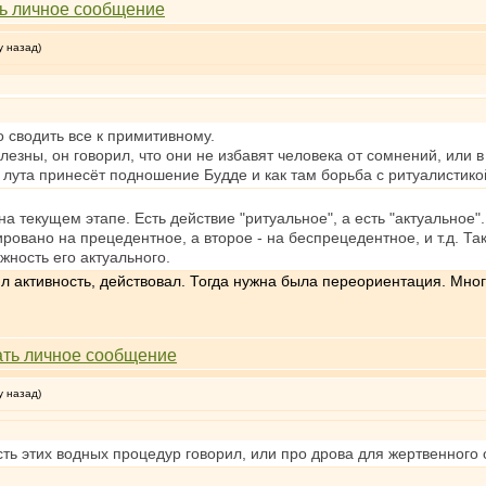
у назад)
о сводить все к примитивному.
лезны, он говорил, что они не избавят человека от сомнений, или в
о лута принесёт подношение Будде и как там борьба с ритуалистико
 на текущем этапе. Есть действие "ритуальное", а есть "актуальное"
ровано на прецедентное, а второе - на беспрецедентное, и т.д. Та
жность его актуального.
л активность, действовал. Тогда нужна была переориентация. Мног
у назад)
ть этих водных процедур говорил, или про дрова для жертвенного 