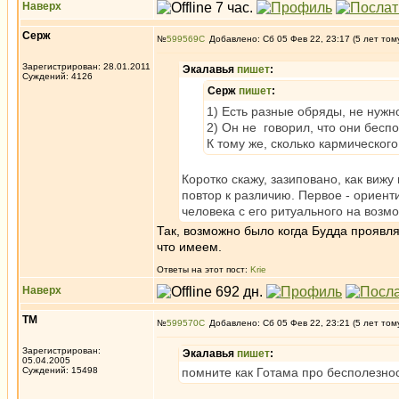
Наверх
Серж
№
599569
Добавлено: Сб 05 Фев 22, 23:17 (5 лет том
Зарегистрирован: 28.01.2011
Экалавья
пишет
:
Суждений: 4126
Серж
пишет
:
1) Есть разные обряды, не нужн
2) Он не говорил, что они беспо
К тому же, сколько кармическог
Коротко скажу, зазиповано, как вижу
повтор к различию. Первое - ориенти
человека с его ритуального на возмо
Так, возможно было когда Будда проявля
что имеем.
Ответы на этот пост:
Krie
Наверх
ТМ
№
599570
Добавлено: Сб 05 Фев 22, 23:21 (5 лет том
Зарегистрирован:
Экалавья
пишет
:
05.04.2005
Суждений: 15498
помните как Готама про бесполезнос