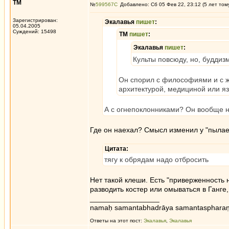
ТМ
№
599567
Добавлено: Сб 05 Фев 22, 23:12 (5 лет том
Зарегистрирован:
Экалавья
пишет
:
05.04.2005
Суждений: 15498
ТМ
пишет
:
Экалавья
пишет
:
Культы повсюду, но, буддиз
Он спорил с философиями и с же
архитектурой, медициной или я
А с огнепоклонниками? Он вообще на
Где он наехал? Смысл изменил у "пылает
Цитата:
тягу к обрядам надо отбросить
Нет такой клеши. Есть "приверженност
разводить костер или омываться в Ганге
_________________
namaḥ samantabhadrāya samantaspharaṇ
Ответы на этот пост:
Экалавья
,
Экалавья