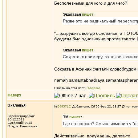
Бесполезными для кого и для чего?
Экалавья
пишет
:
Разве это не радикальный пересмотр
"...разрушить все до основанья, а ПОТО
буддизм был однозначно против так это
Экалавья
пишет
:
Сократа, к примеру, за такое казнил
Сократа в Афинах считали словоблудом
_________________
namaḥ samantabhadrāya samantaspharaṇ
Ответы на этот пост:
Экалавья
Наверх
Экалавья
№
599571
Добавлено: Сб 05 Фев 22, 23:27 (5 лет том
Зарегистрирован:
ТМ
пишет
:
26.12.2021
Суждений: 2914
Где он наехал? Смысл изменил у "пы
Откуда: Пантикапей
Действительно, подумаешь, делов-то.