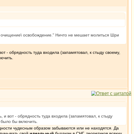
е очищение\ освобождение." Ничто не мешает молиться Шри
вот - обрядность туда входила (запамятовал, к стыду своему,
лючить.
, и вот - обрядность туда входила (запамятовал, к стыду
о было бы включить.
ядности чудесным образом забываются или не находятся. Да
ридумывать свой
идеальный
буддизм в СНГ, теоретиков всяких