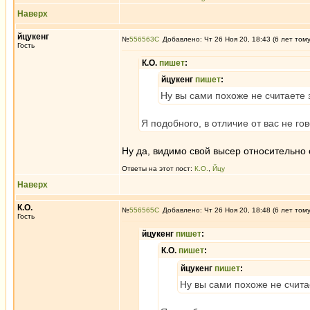
Наверх
йцукенг
№
556563
Добавлено: Чт 26 Ноя 20, 18:43 (6 лет том
Гость
К.О.
пишет
:
йцукенг
пишет
:
Ну вы сами похоже не считаете 
Я подобного, в отличие от вас не го
Ну да, видимо свой высер относительно
Ответы на этот пост:
К.О.
,
Йцу
Наверх
К.О.
№
556565
Добавлено: Чт 26 Ноя 20, 18:48 (6 лет том
Гость
йцукенг
пишет
:
К.О.
пишет
:
йцукенг
пишет
:
Ну вы сами похоже не счита