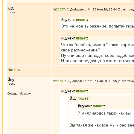
К.О.
№
556574
Добавлено: Чт 26 Ноя 20, 19:04 (6 лет том
Гость
йцукенг
пишет
:
Это не мое выражение, попытайтесь 
йцукенг
пишет
:
Что за "необходимость" такая корм
свое размножение?
Ну они еще наплодят себе подобных
И так же передохнут в итоге от гол
Наверх
Йцу
№
556575
Добавлено: Чт 26 Ноя 20, 19:05 (6 лет том
Гость
йцукенг
пишет
:
Откуда: Moscow
Йцу
пишет
:
йцукенг
пишет
:
7 миллиардов таких как вы
Вы такая же как все мы - bad s