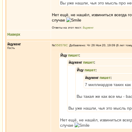
Вы уже нашли, чья это мысль про не
Нет ещё, не нашёл, извиниться всегда го
случае
Ответы на этот пост:
йцукенг
Наверх
йцукенг
№
556578
Добавлено: Чт 26 Ноя 20, 19:09 (6 лет том
Гость
Йцу
пишет
:
йцукенг
пишет
:
Йцу
пишет
:
йцукенг
пишет
:
7 миллиардов таких как
Вы такая же как все мы - b
Вы уже нашли, чья это мысль пр
Нет ещё, не нашёл, извиниться всегд
случае