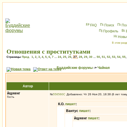
FAQ
Поиск
По
Профиль
Новы
В этом разд
Отношения с проститутками
Страницы
Пред.
1
,
2
,
3
,
4
,
5
,
6
,
7
...
24
,
25
,
26
,
27
,
28
,
29
,
30
...
50
,
51
,
52
,
53
,
54
,
55
Буддийские форумы
->
Чайная
Автор
йцукенг
№
556560
Добавлено: Чт 26 Ноя 20, 18:38 (6 лет том
Гость
К.О.
пишет
:
Вантус
пишет
:
йцукенг
пишет
: