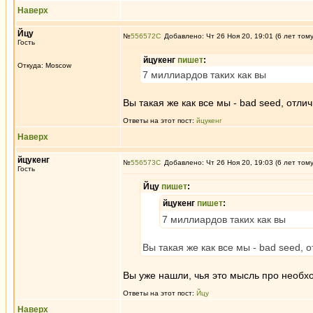
Наверх
Йцу
№
556572
Добавлено: Чт 26 Ноя 20, 19:01 (6 лет том
Гость
йцукенг
пишет
:
Откуда: Moscow
7 миллиардов таких как вы
Вы такая же как все мы - bad seed, отл
Ответы на этот пост:
йцукенг
Наверх
йцукенг
№
556573
Добавлено: Чт 26 Ноя 20, 19:03 (6 лет том
Гость
Йцу
пишет
:
йцукенг
пишет
:
7 миллиардов таких как вы
Вы такая же как все мы - bad seed,
Вы уже нашли, чья это мысль про необхо
Ответы на этот пост:
Йцу
Наверх