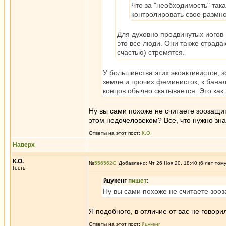
Что за "необходимость" так
контролировать свое размн
Для духовно продвинутых иогов 
это все люди. Они также страдаю
счастью) стремятся.
У большинства этих экоактивистов, 
земле и прочих феминисток, к бана
концов обычно скатывается. Это как
Ну вы сами похоже не считаете зоозащит
этом недочеловеком? Все, что нужно зна
Ответы на этот пост:
К.О.
Наверх
К.О.
№
556562
Добавлено: Чт 26 Ноя 20, 18:40 (6 лет том
Гость
йцукенг
пишет
:
Ну вы сами похоже не считаете зоо
Я подобного, в отличие от вас не говори
Ответы на этот пост:
йцукенг