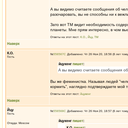
А вы видимо считаете сообщения об чел
разочаровать, вы не способны ни к веж
Зато вот ТМ видит необходимость содерж
планеты. Мне прям интересно, в чом вы
Ответы на этот пост:
К.О.
,
Йцу
,
ТМ
Наверх
К.О.
№
556567
Добавлено: Чт 26 Ноя 20, 18:56 (6 лет том
Гость
йцукенг
пишет
:
А вы видимо считаете сообщения об
Вы же феминистка. Называя людей "чел
кормить", наглядно подтверждаете мой т
Ответы на этот пост:
йцукенг
Наверх
Йцу
№
556568
Добавлено: Чт 26 Ноя 20, 18:57 (6 лет том
Гость
йцукенг
пишет
:
Откуда: Moscow
К.О.
пишет
: