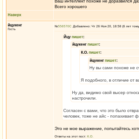
Ваш интеллект похоже не доразвился да
Всего хорошего
Наверх
йцукенг
№
556570
Добавлено: Чт 26 Ноя 20, 18:58 (6 лет том
Гость
Йцу
пишет
:
йцукенг
пишет
:
К.О.
пишет
:
йцукенг
пишет
:
Ну вы сами похоже не с
Я подобного, в отличие от 
Ну да, видимо свой высер относ
настрочили.
Согласен с вами, что это было отв
человек, тоже не айс - попахивает 
Это не мое выражение, попытайтесь хотя
Ответы на этот пост:
К.О.