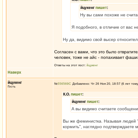
йцукенг
пишет
:
Ну вы сами похоже не счита
Я подобного, в отличие от вас 
Ну да, видимо свой высер относител
Согласен с вами, что это было отврати
человек, тоже не айс - попахивает фаши
Ответы на этот пост:
йцукенг
Наверх
йцукенг
№
556569
Добавлено: Чт 26 Ноя 20, 18:57 (6 лет том
Гость
К.О.
пишет
:
йцукенг
пишет
:
А вы видимо считаете сообщени
Вы же феминистка. Называя людей 
кормить", наглядно подтверждаете м