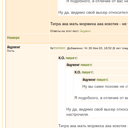
Я подобного, в отличие от вас 
Ну да, видимо свой высер относител
Тигра ака мать моржиха ака кокотик - н
Ответы на этот пост:
йцукенг
Наверх
йцукенг
№
556566
Добавлено: Чт 26 Ноя 20, 18:52 (6 лет том
Гость
К.О.
пишет
:
йцукенг
пишет
:
К.О.
пишет
:
йцукенг
пишет
:
Ну вы сами похоже не с
Я подобного, в отличие от 
Ну да, видимо свой высер относ
настрочили.
Тигра ака мать моржиха ака кокотик