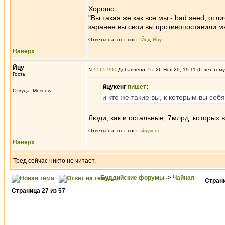
Хорошо.
"Вы такая же как все мы - bad seed, отл
заранее вы свои вы противопоставили м
Ответы на этот пост:
Йцу
,
Йцу
Наверх
Йцу
№
556579
Добавлено: Чт 26 Ноя 20, 19:11 (6 лет тому
Гость
йцукенг
пишет
:
Откуда: Moscow
и кто же такие вы, к которым вы себ
Люди, как и остальные, 7млрд, которых
Ответы на этот пост:
йцукенг
Наверх
Тред сейчас никто не читает.
Буддийские форумы
->
Чайная
Стран
Страница
27
из
57