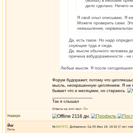
(монах) в ниббане прям
дело сделано. Ничего н
Я свой опыт описываю. Я е
Можете проверить сами. Этот
немышление, нирвикальпан
Да, есть такое. Но надо определ
снующие туда и сюда.
Да, мысли обычного человека де
причина взбудораженности - не 
Любые мысли. Я после сегодняшнего
Форум будоражит, потому что цепляешьс
мысль, неокрашенную цеплянием. Я не мо
бывает что и месяцами, но стараюсь
_________________
Так я слышал
Ответы на этот пост:
Йог
Наверх
Йог
№
486707
Добавлено: Ср 05 Июн 19, 19:32 (7 лет том
Гость