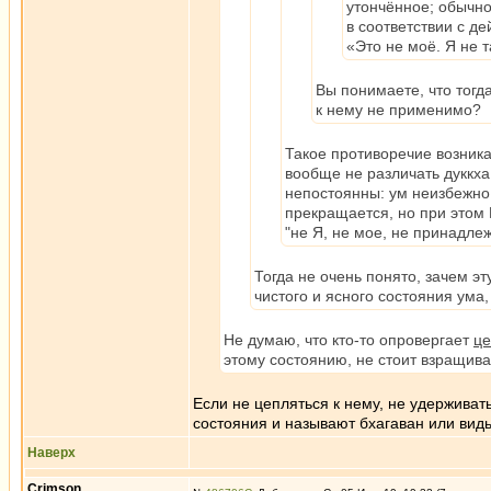
утончённое; обычно
в соответствии с де
«Это не моё. Я не т
Вы понимаете, что тогд
к нему не применимо?
Такое противоречие возникае
вообще не различать дуккха 
непостоянны: ум неизбежно 
прекращается, но при этом Б
"не Я, не мое, не принадлеж
Тогда не очень понято, зачем эт
чистого и ясного состояния ума
Не думаю, что кто-то опровергает
це
этому состоянию, не стоит взращиват
Если не цепляться к нему, не удерживать
состояния и называют бхагаван или вид
Наверх
Crimson