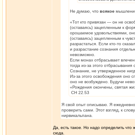
Не думаю, что
всякое
мышлени
«Тот кто привязан — он не осво
(оставаясь) зацепленным к фор
орошаемое удовольствиями, оно 
(оставаясь) зацепленным к чувс
разрастаться. Если кто-то сказа
и разрастание сознания отдельн
невозможно.
Если монах отбрасывает влечени
тогда из-за этого отбрасывания
Сознание, не утвержденное ниг
Из-за этого освобождения оно с
оно не возбуждено. Будучи нево
«Рождения окончены, святая жиз
СН 22.53
Я свой опыт описываю. Я ежедневн
проверить сами. Этот взгляд, к слов
нирвикальпана.
Да, есть такое. Но надо определить что 
сюда.