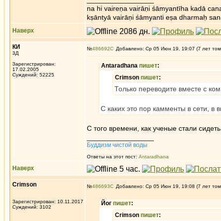
na hi vaireṇa vairāṇi śāmyantīha kadā cana
kṣāntyā vairāṇi śāmyanti eṣa dharmaḥ san
Наверх
КИ
№
486692
Добавлено: Ср 05 Июн 19, 19:07 (7 лет том
3Д
Зарегистрирован:
Antaradhana
пишет
:
17.02.2005
Суждений: 52225
Crimson
пишет
:
Только переводите вместе с ко
С каких это пор камменты в сети, в
С того времени, как ученые стали сидеть 
_________________
Буддизм чистой воды
Ответы на этот пост:
Antaradhana
Наверх
Crimson
№
486693
Добавлено: Ср 05 Июн 19, 19:08 (7 лет том
Зарегистрирован: 10.11.2017
Йог
пишет
:
Суждений: 3102
Crimson
пишет
: