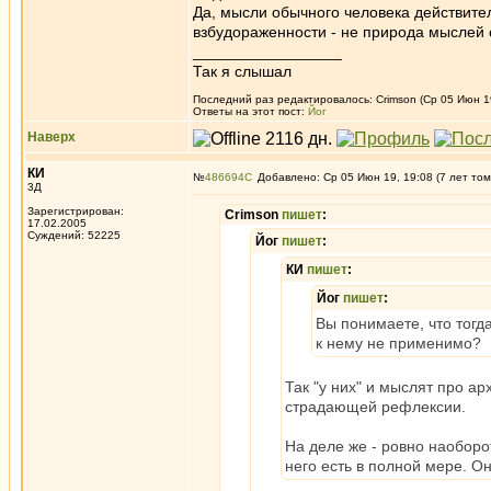
Да, мысли обычного человека действите
взбудораженности - не природа мыслей 
_________________
Так я слышал
Последний раз редактировалось: Crimson (Ср 05 Июн 19
Ответы на этот пост:
Йог
Наверх
КИ
№
486694
Добавлено: Ср 05 Июн 19, 19:08 (7 лет том
3Д
Зарегистрирован:
Crimson
пишет
:
17.02.2005
Суждений: 52225
Йог
пишет
:
КИ
пишет
:
Йог
пишет
:
Вы понимаете, что тогд
к нему не применимо?
Так "у них" и мыслят про а
страдающей рефлексии.
На деле же - ровно наоборо
него есть в полной мере. Он