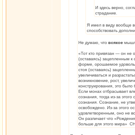
И здесь верно, согл
страдание.
Я имел в виду вообще 
способствовать дополн
Не думаю, что
всякое
мышл
«Тот кто привязан — он не 
(оставаясь) зацепленным к
форме, орошаемое удовольст
стоя (оставаясь) зацепленн
увеличиваться и разрастатьс
возникновение, рост, увели
конструирования, это было
Если монах отбрасывает вле
сознания, тогда из-за этог
сознания. Сознание, не ут
освобождено. Из-за этого о
удовлетворенным, оно не в
Он различает что «Рождения
больше для этого мира» СН