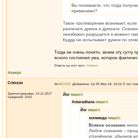
Вы понимаете, что тогда получа
применимо?
Такое противоречие возникает, если 
различать дуккха и дуккхата. Сознан
неизбежно разрушится в момент смер
Будда не испытывает дуккхи по этому
Тогда не очень понято, зачем эту сутту 
ясного состояния ума, которое фактичес
Ответы на этот пост:
Crimson
Наверх
Crimson
№
486702
Добавлено: Ср 05 Июн 19, 19:24 (7 лет том
Зарегистрирован: 10.11.2017
Йог
пишет
:
Суждений: 3102
Antaradhana
пишет
:
Йог
пишет
:
кхеминда
пишет
:
Всякое сознание
непо
Любое сознание – прош
утончённое; обычное ил