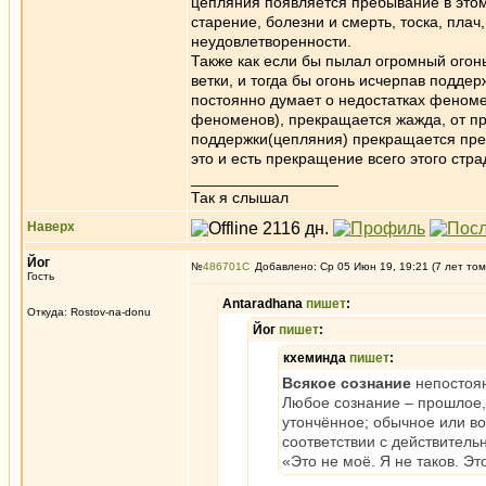
цепляния появляется пребывание в этом
старение, болезни и смерть, тоска, плач
неудовлетворенности.
Также как если бы пылал огромный огонь
ветки, и тогда бы огонь исчерпав поддерж
постоянно думает о недостатках феном
феноменов), прекращается жажда, от п
поддержки(цепляния) прекращается пребы
это и есть прекращение всего этого ст
_________________
Так я слышал
Наверх
Йог
№
486701
Добавлено: Ср 05 Июн 19, 19:21 (7 лет том
Гость
Antaradhana
пишет
:
Откуда: Rostov-na-donu
Йог
пишет
:
кхеминда
пишет
:
Всякое сознание
непостоя
Любое сознание – прошлое,
утончённое; обычное или во
соответствии с действительн
«Это не моё. Я не таков. Эт