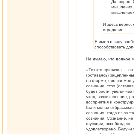
Да, верно.
мышления, 
мышлением,
И здесь верно, 
страдание.
Я имел в виду вооб
способствовать до
Не думаю, что
всякое
м
«Тот кто привязан — он
(оставаясь) зацепленн
на форме, орошаемое уд
сознание, стоя (остава
будет расти, увеличиват
уход, возникновение, р
восприятия и конструир
Если монах отбрасывает
сознания, тогда из-за 
сознания. Сознание, н
функции, освобождено. 
удовлетворено. Будучи