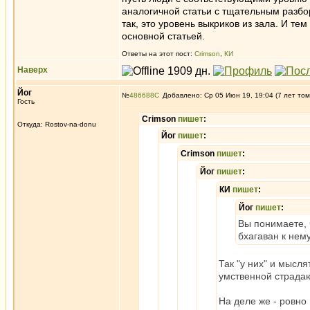
аналогичной статьи с тщательным разбор
так, это уровень выкриков из зала. И те
основной статьей.
Ответы на этот пост:
Crimson
,
КИ
Наверх
Йог
№
486688
Добавлено: Ср 05 Июн 19, 19:04 (7 лет том
Гость
Crimson
пишет
:
Откуда: Rostov-na-donu
Йог
пишет
:
Crimson
пишет
:
Йог
пишет
:
КИ
пишет
:
Йог
пишет
:
Вы понимаете, 
бхагаван к нем
Так "у них" и мысл
умственной страда
На деле же - ровно