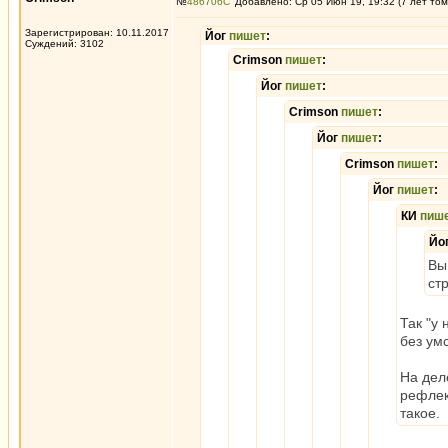
№
486706
Добавлено: Ср 05 Июн 19, 19:32 (7 лет том
Зарегистрирован: 10.11.2017
Йог
пишет
:
Суждений: 3102
Crimson
пишет
:
Йог
пишет
:
Crimson
пишет
:
Йог
пишет
:
Crimson
пишет
:
Йог
пишет
:
КИ
пиш
Йо
Вы
ст
Так "у
без ум
На дел
рефлек
такое.