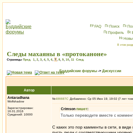
FAQ
Поиск
По
Профиль
Новы
В этом разд
Следы махаяны в «протоканоне»
Страницы
Пред.
1
,
2
,
3
,
4
,
5
,
6
,
7
,
8
,
9
,
10
,
11
След.
Буддийские форумы
->
Дискуссии
Автор
Antaradhana
№
486687
Добавлено: Ср 05 Июн 19, 19:02 (7 лет том
Wolfshadow
Зарегистрирован:
Crimson
пишет
:
16.01.2016
Суждений: 10000
Только переводите вместе с коммен
С каких это пор камменты в сети, в вид
пусть люди с соответствующими уровню 