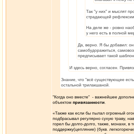
Так "у них" и мыслят п
страдающей рефлексии
На деле же - ровно нао
у него есть в полной ме
Да, верно. Я бы добавил: 
самобудоражиться, самовоз
предписывает такой шаблон
И здесь верно, согласен. Привяз
Знание, что "всё существующее есть 
остальной трилакшаной.
"Когда оно вместе" - важнейшее дополне
объектом
привязанности
.
«Также как если бы пылал огромный огонь
подбрасывал регулярно сухую траву, наво
горел бы долго-долго, также, монахи, в
поддержку(цепляние) (букв. легкогорюч