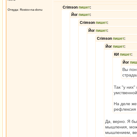
Crimson
пишет
:
Откуда: Rostov-na-donu
Йог
пишет
:
Crimson
пишет
:
Йог
пишет
:
Crimson
пишет
:
Йог
пишет
:
КИ
пишет
:
Йог
пиш
Вы пон
страда
Так "у них
умственно
На деле же
рефлексия о
Да, верно. Я б
мышления, мож
мышлением, вед