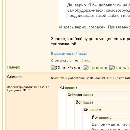
Да, верно. Я бы добавил: он н
самобудоражиться, самовозбужд
предписывает такой шаблон пов
И здесь верно, согласен. Привязанно
Знание, что "всё существующее есть стра
трилакшаной.
_________________
Буддизм чистой воды
Ответы на этот пост:
Crimson
Наверх
Crimson
№
486695
Добавлено: Ср 05 Июн 19, 19:10 (7 лет том
Зарегистрирован: 10.11.2017
КИ
пишет
:
Суждений: 3102
Crimson
пишет
:
Йог
пишет
:
КИ
пишет
:
Йог
пишет
:
Вы понимаете, что 
бхагаван к нему н