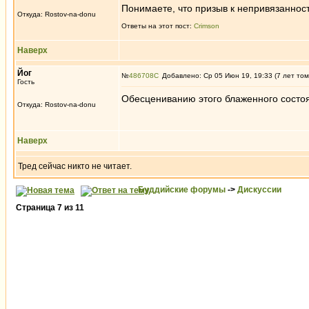
Понимаете, что призыв к непривязаннос
Откуда: Rostov-na-donu
Ответы на этот пост:
Crimson
Наверх
Йог
№
486708
Добавлено: Ср 05 Июн 19, 19:33 (7 лет том
Гость
Обесцениванию этого блаженного состоя
Откуда: Rostov-na-donu
Наверх
Тред сейчас никто не читает.
Буддийские форумы
->
Дискуссии
Страница
7
из
11