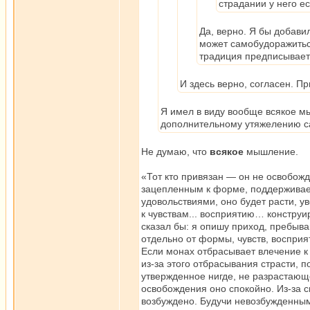
страдании у него ес
Да, верно. Я бы добав
может самобудоражитьс
традиция предписывает
И здесь верно, согласен. Пр
Я имел в виду вообще всякое м
дополнительному утяжелению с
Не думаю, что
всякое
мышление.
«Тот кто привязан — он не освобожд
зацепленным к форме, поддерживае
удовольствиями, оно будет расти, у
к чувствам... восприятию… конструир
сказал бы: я опишу приход, пребыва
отдельно от формы, чувств, восприя
Если монах отбрасывает влечение к 
из-за этого отбрасывания страсти, 
утвержденное нигде, не разрастающ
освобождения оно спокойно. Из-за 
возбуждено. Будучи невозбужденным