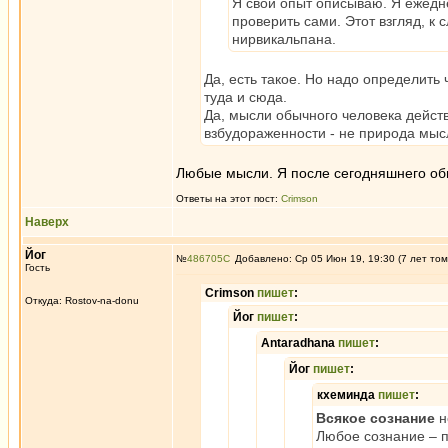
Я свой опыт описываю. Я ежед
проверить сами. Этот взгляд, к 
нирвикальпана.
Да, есть такое. Но надо определить 
туда и сюда.
Да, мысли обычного человека дейст
взбудораженности - не природа мысл
Любые мысли. Я после сегодняшнего об
Ответы на этот пост:
Crimson
Наверх
Йог
№
486705
Добавлено: Ср 05 Июн 19, 19:30 (7 лет том
Гость
Crimson
пишет
:
Откуда: Rostov-na-donu
Йог
пишет
:
Antaradhana
пишет
:
Йог
пишет
:
кхеминда
пишет
:
Всякое сознание
н
Любое сознание – 