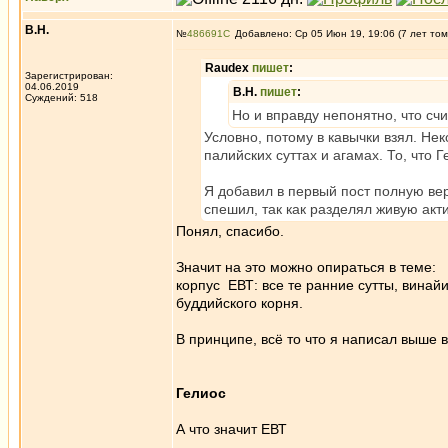
В.Н.
№
486691
Добавлено: Ср 05 Июн 19, 19:06 (7 лет том
Raudex
пишет
:
Зарегистрирован:
04.06.2019
В.Н.
пишет
:
Суждений: 518
Но и вправду непонятно, что сч
Условно, потому в кавычки взял. Не
палийских суттах и агамах. То, что 
Я добавил в первый пост полную ве
спешил, так как разделял живую акт
Понял, спасибо.
Значит на это можно опираться в теме:
корпус ЕВТ: все те ранние сутты, вина
буддийского корня.
В принципе, всё то что я написал выше 
Гелиос
А что значит ЕВТ
_________________