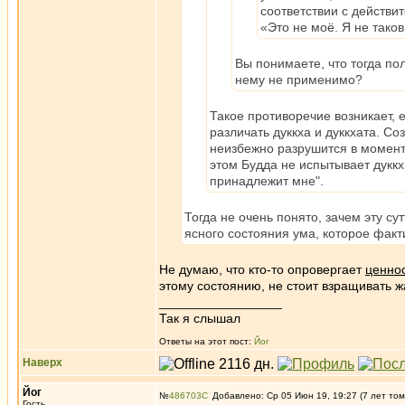
соответствии с действит
«Это не моё. Я не таков
Вы понимаете, что тогда по
нему не применимо?
Такое противоречие возникает, е
различать дуккха и дуккхата. Со
неизбежно разрушится в момент 
этом Будда не испытывает дуккхи
принадлежит мне".
Тогда не очень понято, зачем эту су
ясного состояния ума, которое факт
Не думаю, что кто-то опровергает
ценно
этому состоянию, не стоит взращивать жа
_________________
Так я слышал
Ответы на этот пост:
Йог
Наверх
Йог
№
486703
Добавлено: Ср 05 Июн 19, 19:27 (7 лет том
Гость