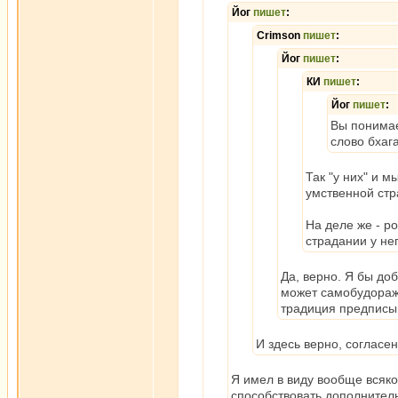
Йог
пишет
:
Crimson
пишет
:
Йог
пишет
:
КИ
пишет
:
Йог
пишет
:
Вы понимае
слово бхаг
Так "у них" и 
умственной ст
На деле же - р
страдании у нег
Да, верно. Я бы до
может самобудораж
традиция предписы
И здесь верно, согласен
Я имел в виду вообще всяк
способствовать дополнител