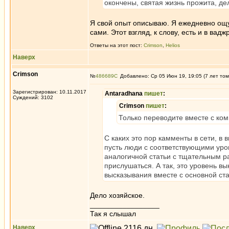
окончены, святая жизнь прожита, де
Я свой опыт описываю. Я ежедневно ощ
сами. Этот взгляд, к слову, есть и в ва
Ответы на этот пост:
Crimson
,
Helios
Наверх
Crimson
№
486689
Добавлено: Ср 05 Июн 19, 19:05 (7 лет том
Зарегистрирован: 10.11.2017
Antaradhana
пишет
:
Суждений: 3102
Crimson
пишет
:
Только переводите вместе с ко
С каких это пор камменты в сети, в
пусть люди с соответствующими уро
аналогичной статьи с тщательным ра
прислушаться. А так, это уровень вы
высказывания вместе с основной ста
Дело хозяйское.
_________________
Так я слышал
Наверх