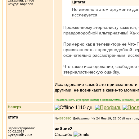
Суждений: 14466
Цитата:
Откуда: Королев
Но именно в этом аргументе доп
исследуется.
Прожженному этерналисту кажется, чт
правдоподобной альтернативы! Ха-
Примерно как в телевикторине Что-Г
привязанность к правдоподобной верс
окончательно рассмотренным, иссл
Что такое исследование, свободное 
этерналистическую ошибку.
Исследование самой это привязанности к
другими, не возникают в какие-то момен
_________________
Решительность и усердие (шила) в невозмутимом (самадхи) ис
Наверх
Ктото
№
467088
Добавлено: Чт 24 Янв 19, 22:50 (8 лет том
Зарегистрирован:
чайник2
05.02.2017
Спасибо
Суждений: 7305