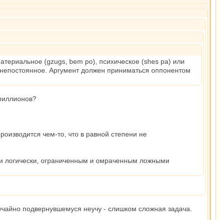
атериальное (gzugs, bem po), психическое (shes pa) или
ся непостоянное. Аргумент должен приниматься оппонентом
 миллионов?
оизводится чем-то, что в равной степени не
ести логически, ограниченным и омраченным ложными
лучайно подвернувшемуся неучу - слишком сложная задача.