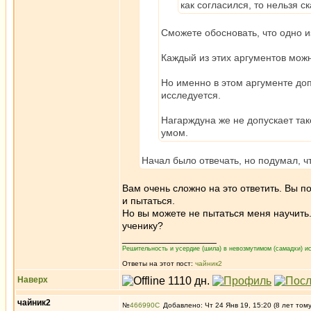
как согласился, то нельзя с
Сможете обосновать, что одно из
Каждый из этих аргументов мож
Но именно в этом аргументе доп
исследуется.
Нагарждуна же не допускает так
умом.
Начал было отвечать, но подумал, чт
Вам очень сложно на это ответить. Вы п
и пытаться.
Но вы можете не пытаться меня научить
ученику?
_________________
Решительность и усердие (шила) в невозмутимом (самадхи) ис
Ответы на этот пост:
чайник2
Наверх
чайник2
№
466990
Добавлено: Чт 24 Янв 19, 15:20 (8 лет том