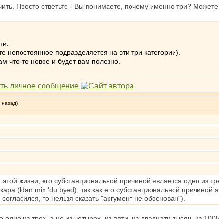
ить. Просто ответьте - Вы понимаете, почему именно три? Можете
ни.
те непостоянное подразделяется на эти три категории).
ам что-то новое и будет вам полезно.
у назад)
этой жизни; его субстанциональной причиной является одно из тре
кара (ldan min 'du byed), так как его субстанциональной причиной
 согласился, то нельзя сказать "аргумент не обоснован").
 одно из трех, а не из четырех, из пяти, из двадцати тысяч, из 10