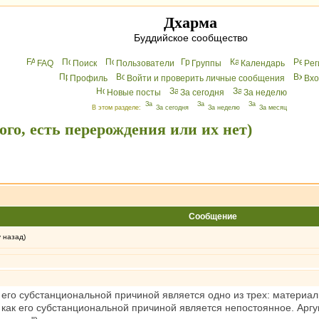
Дхарма
Буддийское сообщество
FAQ
Поиск
Пользователи
Группы
Календарь
Peг
Профиль
Войти и проверить личные сообщения
Вхo
Новые посты
За сегодня
За неделю
В этом разделе:
За сегодня
За неделю
За месяц
го, есть перерождения или их нет)
Сообщение
у назад)
его субстанциональной причиной является одно из трех: материаль
так как его субстанциональной причиной является непостоянное. Арг