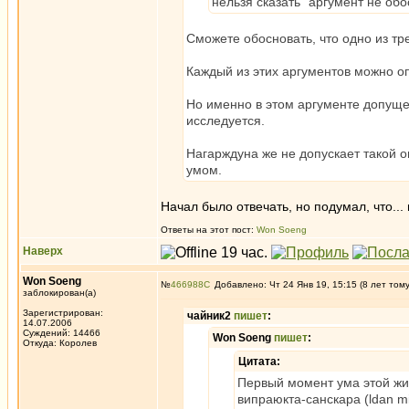
нельзя сказать "аргумент не обо
Сможете обосновать, что одно из тре
Каждый из этих аргументов можно о
Но именно в этом аргументе допуще
исследуется.
Нагарждуна же не допускает такой 
умом.
Начал было отвечать, но подумал, что...
Ответы на этот пост:
Won Soeng
Наверх
Won Soeng
№
466988
Добавлено: Чт 24 Янв 19, 15:15 (8 лет том
заблокирован(а)
Зарегистрирован:
чайник2
пишет
:
14.07.2006
Суждений: 14466
Won Soeng
пишет
:
Откуда: Королев
Цитата:
Первый момент ума этой жиз
випраюкта-санскара (ldan m