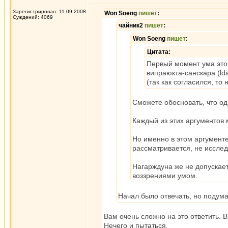
Зарегистрирован: 11.09.2008
Won Soeng
пишет
:
Суждений: 4069
чайник2
пишет
:
Won Soeng
пишет
:
Цитата:
Первый момент ума этой
випраюкта-санскара (ld
(так как согласился, то
Сможете обосновать, что одн
Каждый из этих аргументов 
Но именно в этом аргументе
рассматривается, не исслед
Нагарждуна же не допускает
воззрениями умом.
Начал было отвечать, но подумал
Вам очень сложно на это ответить. 
Нечего и пытаться.