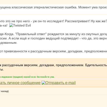
ущена классическая этерналистическая ошибка. Момент ума произв
о это не про него - уж он-то исследует! Рассматривает! Ну как же
ха-ха!
де-Когда. "Правильный ответ" рождается за минуту из смутных догад
ии. А если ещё и господин ведущий подтвердит - что да, это верны
едованным.
от привязанности к рассудочным версиям, догадкам, предположени
 рассудочным версиям, догадкам, предположением. Бдительность к 
ты.
следовании (праджня) корней всех беспокойств ума.
у назад)