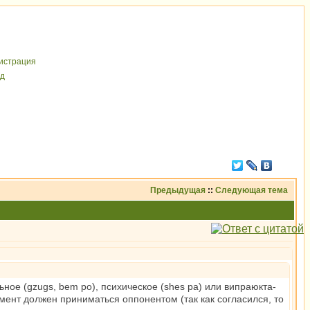
иcтрaция
д
Предыдущая
::
Следующая тема
ное (gzugs, bem po), психическое (shes pa) или випраюкта-
умент должен приниматься оппонентом (так как согласился, то