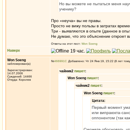
Но вы можете не пытаться меня науч
ученику?
Про «неуча» вы не правы.
Просто не вижу пользы в затратах време
Три - выявляются в опыте (данное в опы
Не думаю, что это объяснение откроет в
Ответы на этот пост:
Won Soeng
Наверх
Won Soeng
№
466991
Добавлено: Чт 24 Янв 19, 15:22 (8 лет том
заблокирован(а)
Зарегистрирован:
чайник2
пишет
:
14.07.2006
Суждений: 14466
Won Soeng
пишет
:
Откуда: Королев
чайник2
пишет
:
Won Soeng
пишет
:
Цитата:
Первый момент ума 
или випраюкта-санс
оппонентом (так как
Сможете обосновать, что