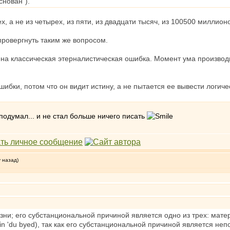
снован").
х, а не из четырех, из пяти, из двадцати тысяч, из 100500 миллион
провергнуть таким же вопросом.
на классическая этерналистическая ошибка. Момент ума производит
ошибки, потом что он видит истину, а не пытается ее вывести лог
 подумал... и не стал больше ничего писать
у назад)
ни; его субстанциональной причиной является одно из трех: матер
in 'du byed), так как его субстанциональной причиной является н