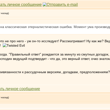
у назад)
на классическая этерналистическая ошибка. Момент ума производит
о не про него - уж он-то исследует! Рассматривает! Ну как же? Ве
а!
огда. "Правильный ответ" рождается за минуту из смутных догадок, 
подин ведущий подтвердит - что да, это верный ответ, очко знаток
ривязанности к рассудочным версиям, догадкам, предположениям? 
у назад)