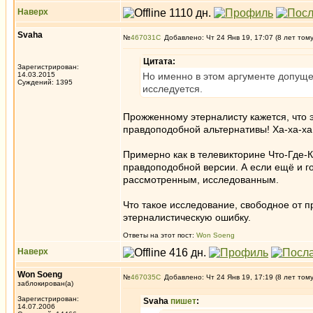
Наверх
Svaha
№
467031
Добавлено: Чт 24 Янв 19, 17:07 (8 лет том
Цитата:
Зарегистрирован:
14.03.2015
Но именно в этом аргументе допуще
Суждений: 1395
исследуется.
Прожженному этерналисту кажется, что эт
правдоподобной альтернативы! Ха-ха-х
Примерно как в телевикторине Что-Где-К
правдоподобной версии. А если ещё и гос
рассмотренным, исследованным.
Что такое исследование, свободное от п
этерналистическую ошибку.
Ответы на этот пост:
Won Soeng
Наверх
Won Soeng
№
467035
Добавлено: Чт 24 Янв 19, 17:19 (8 лет том
заблокирован(а)
Зарегистрирован:
Svaha
пишет
:
14.07.2006