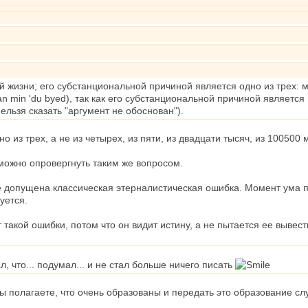
 жизни; его субстанциональной причиной является одно из трех: м
an min 'du byed), так как его субстанциональной причиной являет
 нельзя сказать "аргумент не обоснован").
о из трех, а не из четырех, из пяти, из двадцати тысяч, из 100500
можно опровергнуть таким же вопросом.
 допущена классическая этерналистическая ошибка. Момент ума пр
уется.
 такой ошибки, потом что он видит истину, а не пытается ее выв
, что... подумал... и не стал больше ничего писать
Вы полагаете, что очень образованы и передать это образование с