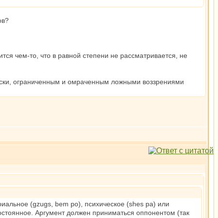
ов?
ся чем-то, что в равной степени не рассматривается, не
ически, ограниченным и омраченным ложными воззрениями
иальное (gzugs, bem po), психическое (shes pa) или
епостоянное. Аргумент должен приниматься оппонентом (так