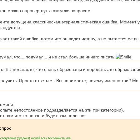
тов можно опровергнуть таким же вопросом.
енте допущена классическая этерналистическая ошибка. Момент ум
следуется.
кает такой ошибки, потом что он видит истину, а не пытается ее
умал, что... подумал... и не стал больше ничего писать
ть. Вы полагаете, что очень образованы и передать это образова
научить. Просто ответьте - Вы понимаете, почему именно три? Мо
ремени.
 опыте непостоянное подразделяется на эти три категории).
ет вам что-то новое и будет вам полезно.
вопрос
следовании (праджня) корней всех беспокойств ума.