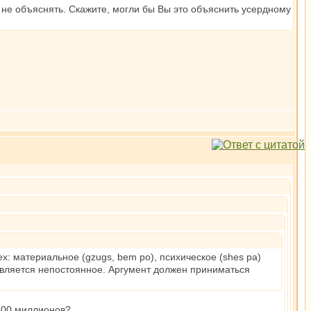
 не объяснять. Скажите, могли бы Вы это объяснить усердному
х: материальное (gzugs, bem po), психическое (shes pa)
 является непостоянное. Аргумент должен приниматься
0500 миллионов?