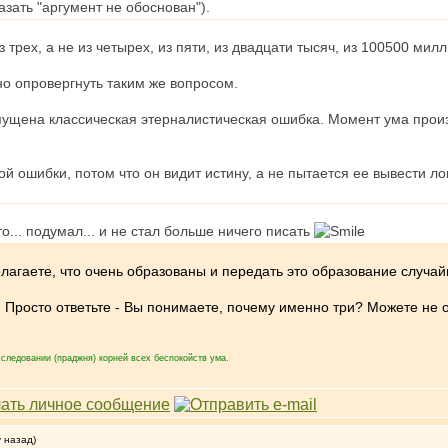
казать "аргумент не обоснован").
 трех, а не из четырех, из пяти, из двадцати тысяч, из 100500 мил
но опровергнуть таким же вопросом.
ущена классическая этерналистическая ошибка. Момент ума произв
ой ошибки, потом что он видит истину, а не пытается ее вывести
о... подумал... и не стал больше ничего писать
олагаете, что очень образованы и передать это образование случа
. Просто ответьте - Вы понимаете, почему именно три? Можете не 
следовании (праджня) корней всех беспокойств ума.
у назад)