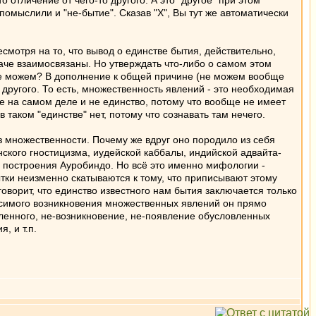
 отличение от чего-то другого. А это "другое" при этом
омыслили и "не-бытие". Сказав "X", Вы тут же автоматически
мотря на то, что вывод о единстве бытия, действительно,
наче взаимосвязаны. Но утверждать что-либо о самом этом
 не можем? В дополнение к общей причине (не можем вообще
т другого. То есть, множественность явлений - это необходимая
е на самом деле и не единство, потому что вообще не имеет
 таком "единстве" нет, потому что сознавать там нечего.
ез множественности. Почему же вдруг оно породило из себя
ского гностицизма, иудейской каббалы, индийской адвайта-
 и построения Ауробиндо. Но всё это именно мифологии -
ытки неизменно скатываются к тому, что приписывают этому
оворит, что единство известного нам бытия заключается только
исимого возникновения множественных явлений он прямо
вленного, не-возникновение, не-появление обусловленных
, и т.п.