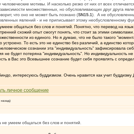
еловеческие мотивы. И насколько резко от них от всех отличается
озависимости множественных, но обусловливающих друг друга явле
орит, что оно не может быть познано (
SN15.1
). А не обусловленн
овленных явлений - и не приписывает этому необусловленному функ
 умеем общаться без слов и понятий. Понятно, что перевод на язык 
утренний схожий опыт смогут понять, что стоит за этими символами.
жественности из единого. Но я думаю, что не было такого "момент
о устроено. То есть это не единство без различий, а единство кот
в человеческом сознании эта "индивидуальность" зафиксировала се
емя не будет потеряна "индивидуальность". Но индивидуальность не
 есть в Вас это Всевышнее сознание будет себя проявлять с опред
индо, интересуюсь буддизмом. Очень нравится как учит буддизму 
 назад)
ка не умеем общаться без слов и понятий.