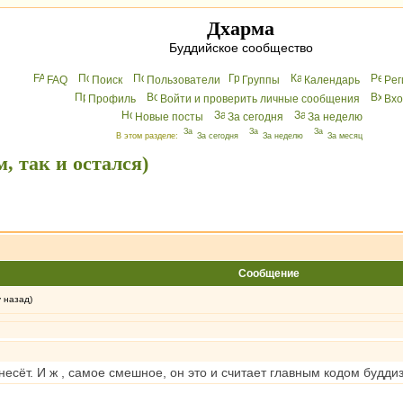
Дхарма
Буддийское сообщество
FAQ
Поиск
Пользователи
Группы
Календарь
Peг
Профиль
Войти и проверить личные сообщения
Вхo
Новые посты
За сегодня
За неделю
В этом разделе:
За сегодня
За неделю
За месяц
, так и остался)
Сообщение
у назад)
несёт. И ж , самое смешное, он это и считает главным кодом буддиз