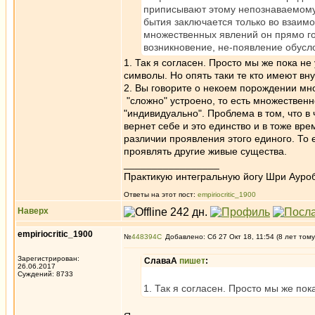
приписывают этому непознаваемому ч
бытия заключается только во взаим
множественных явлений он прямо гов
возникновение, не-появление обусл
1. Так я согласен. Просто мы же пока не
символы. Но опять таки те кто имеют вн
2. Вы говорите о некоем порождении мно
"сложно" устроено, то есть множественн
"индивидуально". Проблема в том, что 
вернет себе и это единство и в тоже вр
различии проявления этого единого. То
проявлять другие живые существа.
_________________
Практикую интегральную йогу Шри Ауроб
Ответы на этот пост:
empiriocritic_1900
Наверх
empiriocritic_1900
№
448394
Добавлено: Сб 27 Окт 18, 11:54 (8 лет тому
Зарегистрирован:
СлаваА
пишет
:
26.06.2017
Суждений: 8733
1. Так я согласен. Просто мы же по