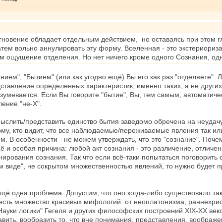
мгновение обладает отдельным действием, но оставаясь при этом 
ем вольно аннулировать эту форму. Вселенная - это экстериориз
ощущение отделения. Но нет ничего кроме одного Сознания, одн
анием", "Бытием" (или как угодно ещё) Вы его как раз "отделяете"
авление определенных характеристик, именно таких, а не других) -
умевается. Если Вы говорите "бытие", Вы, тем самым, автоматическ
ение "не-X".
слить/представить единство бытия заведомо обречена на неудачу -
ому, кто видит, что все наблюдаемые/переживаемые явления так ил
м. В особенности - не можем утверждать, что это "сознание". По
ё и особая причина: любой акт сознания - это различение, отличени
ования сознания. Так что если всё-таки попытаться поговорить о
 виде", не сокрытом множественностью явлений, то нужно будет при
 ещё одна проблема. Допустим, что оно когда-либо существовало та
есть множество красивых мифологий: от неоплатонизма, раннехрис
 "Науки логики" Гегеля и других философских построений XIX-XX ве
вить, вообразить то, что вне понимания, представления, воображен