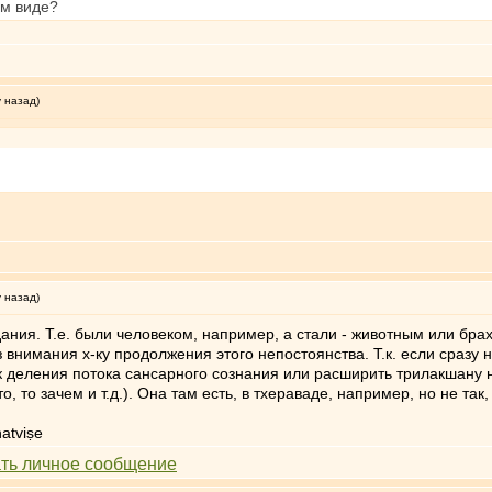
ом виде?
у назад)
у назад)
дания. Т.е. были человеком, например, а стали - животным или бра
 внимания х-ку продолжения этого непостоянства. Т.к. если сразу 
к деления потока сансарного сознания или расширить трилакшану на
, то зачем и т.д.). Она там есть, в тхераваде, например, но не так,
atviṣe