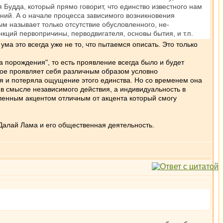
 Будда, который прямо говорит, что единство известного нам
ний. А о начале процесса зависимого возникновения
ым называет только отсутствие обусловленного, не-
ций первопричины, перводвигателя, основы бытия, и т.п.
ума это всегда уже не то, что пытаемся описать. Это только
а порождения", то есть проявление всегда было и будет
орое проявляет себя различным образом условно
бя и потеряла ощущение этого единства. Но со временем она
 в смысле независимого действия, а индивидуальность в
еленным акцентом отличным от акцента который смогу
Далай Лама и его общественная деятельность.