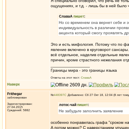
Я специально оговорил, что речь не тол
ощущениях, и т.д. - лишь бы в ней было
СлаваА
пишет
:
Но со временем она вернет себе и э
индивидуальность в различии прояв
акцента который смогу проявлять др
Это и есть мифология. Потому что по фа
явление включено в круговорот сансары.
всё отдельное, наделив отдельные явлен
причин, кроме страстного нежелания от
_________________
Границы мира - это границы языка
Ответы на этот пост:
СлаваА
Наверх
Frithegar
№
448397
Добавлено: Сб 27 Окт 18, 12:04 (8 лет том
заблокирован
Зарегистрирован:
лотос-чай
пишет
:
27.04.2015
Суждений: 5882
Не забудьте заполнить заявление
особенно понравилась графа "сроком на 
А потом можно? С наверстанием упуще