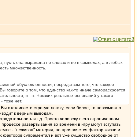
а, пусть она выражена не словах и не в символах, а в любых
 есть множественность.
заимной обусловленности, посредством того, что каждое
Вы говорите о том, что единство как-то иначе самораскроется,
тельности, и т.п. Никаких реальных оснований у такого
- тоже нет.
. Вы отстаиваете строгую логику, если белое, то невозможно
риводит к верным выводам.
традательность и.т.д. Просто человеку в его ограниченном
процессе развертывания во времени в игру могут вступать
емле - "неживая" материя, но проявляется фактор жизни и
их факторов супраментал и вот уже существо свободное от