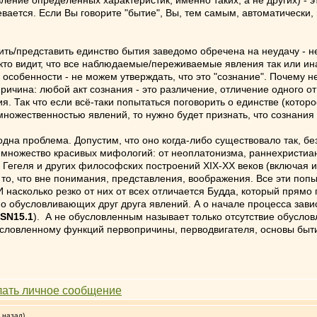
ние определенных характеристик, именно таких, а не других) - это
ается. Если Вы говорите "бытие", Вы, тем самым, автоматически, п
ь/представить единство бытия заведомо обречена на неудачу - нес
 кто видит, что все наблюдаемые/переживаемые явления так или и
В особенности - не можем утверждать, что это "сознание". Почему
причина: любой акт сознания - это различение, отличение одного о
 Так что если всё-таки попытаться поговорить о единстве (которо
множественностью явлений, то нужно будет признать, что сознания в
 одна проблема. Допустим, что оно когда-либо существовало так, б
 множество красивых мифологий: от неоплатонизма, раннехристиан
ики" Гегеля и других философских построений XIX-XX веков (включая
 то, что вне понимания, представления, воображения. Все эти поп
насколько резко от них от всех отличается Будда, который прямо г
о обусловливающих друг друга явлений. А о начале процесса зав
SN15.1
). А не обусловленным называет только отсутствие обусло
словленному функций первопричины, перводвигателя, основы бытия
 назад)