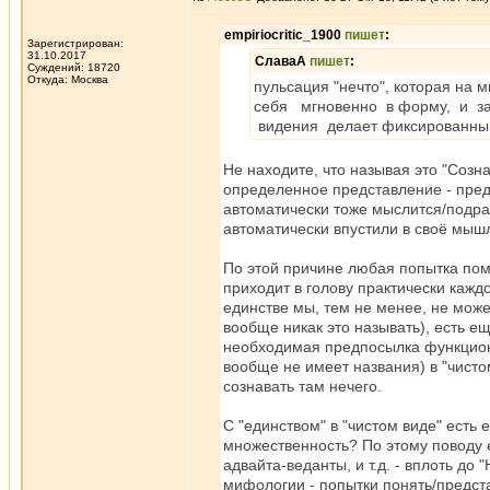
empiriocritic_1900
пишет
:
Зарегистрирован:
31.10.2017
СлаваА
пишет
:
Суждений: 18720
Откуда: Москва
пульсация "нечто", которая на 
себя мгновенно в форму, и зат
видения делает фиксированным 
Не находите, что называя это "Созн
определенное представление - предст
автоматически тоже мыслится/подраз
автоматически впустили в своё мышл
По этой причине любая попытка помы
приходит в голову практически кажд
единстве мы, тем не менее, не може
вообще никак это называть), есть ещ
необходимая предпосылка функционир
вообще не имеет названия) в "чистом
сознавать там нечего.
С "единством" в "чистом виде" есть
множественность? По этому поводу 
адвайта-веданты, и т.д. - вплоть до
мифологии - попытки понять/предста