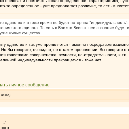
ько о словах и понятиях. Любая определенная характеристика, пуст
 что-то определенное - уже предполагает различие, то есть множест
то единство и в тоже время не будет потеряна "индивидуальность"
ления этого единого. То есть в Вас это Всевышнее сознание будет
угие живые существа.
кту единство и так уже проявляется - именно посредством взаимно
 Но Вы говорите, очевидно, не о таком проявлении. Вы говорите о т
ия качествами совершенства, вечности, не-страдательности, и т.п.
деленной индивидуальности прекращаться - тоже нет.
у назад)
..."
нного