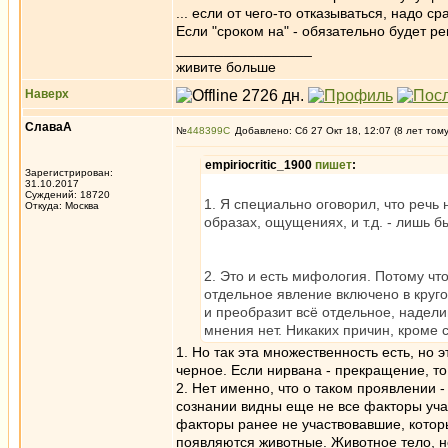
... если от чего-то отказываться, надо ср
Если "сроком на" - обязательно будет р
_________________
живите больше
Наверх
СлаваА
№
448399
Добавлено: Сб 27 Окт 18, 12:07 (8 лет том
empiriocritic_1900
пишет
:
Зарегистрирован:
31.10.2017
Суждений: 18720
1. Я специально оговорил, что речь
Откуда: Москва
образах, ощущениях, и т.д. - лишь б
2. Это и есть мифология. Потому чт
отдельное явление включено в круго
и преобразит всё отдельное, надели
мнения нет. Никаких причин, кроме 
1. Но так эта множественность есть, но 
черное. Если нирвана - прекращение, то
2. Нет именно, что о таком проявлении 
сознании видны еще не все факторы уча
факторы ранее не участвовавшие, котор
появляются животные. Животное тело, но