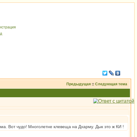
иcтрaция
д
Предыдущая
::
Следующая тема
ма. Вот чудо! Многолетне клевеща на Дхарму. Дык это ж КИ !