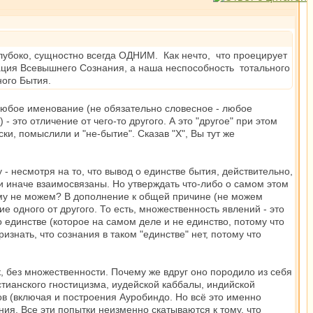
глубоко, сущностно всегда ОДНИМ. Как нечто, что проецирует
ация Всевышнего Сознания, а наша неспособность тотального
ого Бытия.
. Любое именование (не обязательно словесное - любое
 это отличение от чего-то другого. А это "другое" при этом
и, помыслили и "не-бытие". Сказав "X", Вы тут же
 несмотря на то, что вывод о единстве бытия, действительно,
и иначе взаимосвязаны. Но утверждать что-либо о самом этом
чему не можем? В дополнение к общей причине (не можем
е одного от другого. То есть, множественность явлений - это
 единстве (которое на самом деле и не единство, потому что
знать, что сознания в таком "единстве" нет, потому что
к, без множественности. Почему же вдруг оно породило из себя
тианского гностицизма, иудейской каббалы, индийской
ков (включая и построения Ауробиндо. Но всё это именно
ия. Все эти попытки неизменно скатываются к тому, что