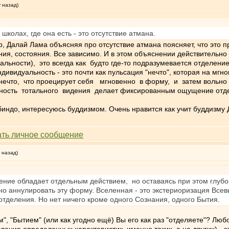
у назад)
школах, где она есть - это отсутствие атмана.
, Далай Лама объясняя про отсутствие атмана поясняет, что это п
ния, состояния. Все зависимо. И в этом объяснении действительно 
альности), это всегда как будто где-то подразумевается отделен
дивидуальность - это почти как пульсация "нечто", которая на мг
нечто, что проецирует себя мгновенно в форму, и затем вольно 
ность тотального видения делает фиксированным ощущение отделе
индо, интересуюсь буддизмом. Очень нравится как учит буддизму 
 назад)
вение обладает отдельным действием, но оставаясь при этом глуб
 аннулировать эту форму. Вселенная - это экстериоризация Все
деления. Но нет ничего кроме одного Сознания, одного Бытия.
м", "Бытием" (или как угодно ещё) Вы его как раз "отделяете"? Лю