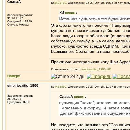
СлаваА
№
448379
Добавлено: Сб 27 Окт 18, 10:16 (8 лет том
КИ
пишет
:
Зарегистрирован:
31.10.2017
Истинная сущность в тех буддийских 
Суждений: 18720
Откуда: Москва
Эта фраза ничего не поясняет. Например
существ нет независимого действия, зна
Когда люди говорят об атмане (индивиду
собственную судьбу, а на самом деле ин
глубоко, сущностно всегда ОДНИМ. Как 
Всевышнего Сознания, а наша неспособ
_________________
Практикую интегральную йогу Шри Ауроб
Ответы на этот пост:
empiriocritic_1900
,
КИ
Наверх
empiriocritic_1900
№
448389
Добавлено: Сб 27 Окт 18, 11:27 (8 лет тому
Зарегистрирован:
СлаваА
пишет
:
26.06.2017
Суждений: 8733
пульсация "нечто", которая на мгно
мгновенно в форму, и затем вольно
делает фиксированным ощущение от
Не находите, что называя это "Сознание