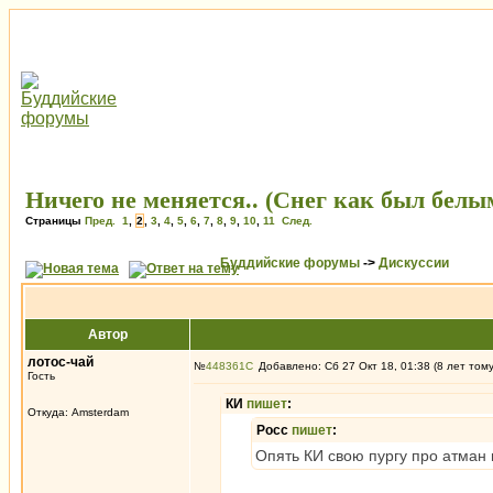
Ничего не меняется.. (Снег как был белым
Страницы
Пред.
1
,
2
,
3
,
4
,
5
,
6
,
7
,
8
,
9
,
10
,
11
След.
Буддийские форумы
->
Дискуссии
Автор
лотос-чай
№
448361
Добавлено: Сб 27 Окт 18, 01:38 (8 лет том
Гость
КИ
пишет
:
Откуда: Amsterdam
Росс
пишет
:
Опять КИ свою пургу про атман 