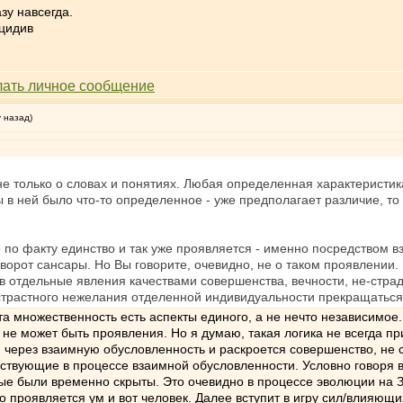
азу навсегда.
ецидив
у назад)
 не только о словах и понятиях. Любая определенная характеристик
ы в ней было что-то определенное - уже предполагает различие, то
о по факту единство и так уже проявляется - именно посредством в
ворот сансары. Но Вы говорите, очевидно, не о таком проявлении. 
в отдельные явления качествами совершенства, вечности, не-страда
страстного нежелания отделенной индивидуальности прекращаться 
эта множественность есть аспекты единого, а не нечто независимое
 не может быть проявления. Но я думаю, такая логика не всегда п
- через взаимную обусловленность и раскроется совершенство, не с
ствующие в процессе взаимной обусловленности. Условно говоря в 
ые были временно скрыты. Это очевидно в процессе эволюции на З
 проявляется ум и вот человек. Далее вступит в игру сил/влияющ