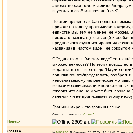
определенное представление - представле
автоматически тоже мыслится/подразумев
впустили в своё мышление "не-X".
По этой причине любая попытка помыслит
приходит в голову практически каждому,
единстве мы, тем не менее, не можем. 
никак это называть), есть ещё и особая 
предпосылка функционирования сознания.
названия) в "чистом виде", не сокрытом 
С "единством" в "чистом виде" есть ещё
множественность? По этому поводу есть
веданты, и т.д. - вплоть до "Науки лог
попытки понять/представить, вообразить
непознаваемому человеческие мотивы. И 
во взаимозависимости множественных, н
говорит, что оно не может быть познано (
явлений - и не приписывает этому необу
_________________
Границы мира - это границы языка
Ответы на этот пост:
СлаваА
Наверх
СлаваА
№
448393
Добавлено: Сб 27 Окт 18, 11:42 (8 лет тому