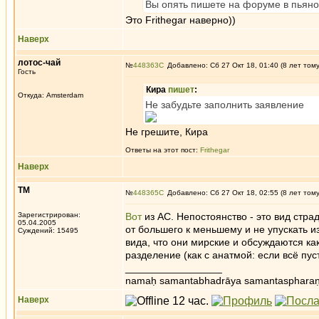
Вы опять пишете на форуме в пьян
Это Frithegar наверно))
Наверх
лотос-чай
№
448363
Добавлено: Сб 27 Окт 18, 01:40 (8 лет том
Гость
Кира
пишет
:
Откуда: Amsterdam
Не забудьте заполнить заявление
Не грешите, Кира
Ответы на этот пост:
Frithegar
Наверх
ТМ
№
448365
Добавлено: Сб 27 Окт 18, 02:55 (8 лет том
Зарегистрирован:
Вот
из АС. Непостоянство - это вид стра
05.04.2005
от большего к меньшему и не упускать из
Суждений: 15495
вида, что они мирские и обсуждаются ка
разделение (как с анатмой: если всё пусто
_________________
namaḥ samantabhadrāya samantaspharaṇ
Наверх