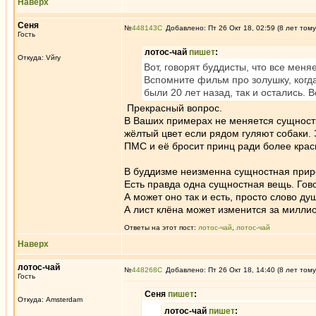
Наверх
Сеня
№
448143
Добавлено: Пт 26 Окт 18, 02:59 (8 лет тому
Гость
лотос-чай
пишет
:
Откуда: Vйry
Вот, говорят буддисты, что все меняе
Вспомните фильм про золушку, когда
были 20 лет назад, так и остались.
Прекрасный вопрос.
В Ваших примерах не меняется сущностна
жёлтый цвет если рядом гуляют собаки. 
ПМС и её бросит принц ради более крас
В буддизме неизменна сущностная прир
Есть правда одна сущностная вещь. Гово
А может оно так и есть, просто слово д
А лист клёна может изменится за миллио
Ответы на этот пост:
лотос-чай
,
лотос-чай
Наверх
лотос-чай
№
448268
Добавлено: Пт 26 Окт 18, 14:40 (8 лет тому
Гость
Сеня
пишет
:
Откуда: Amsterdam
лотос-чай
пишет
: