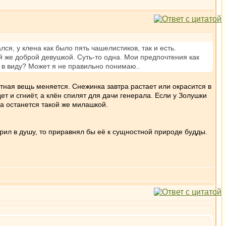
лся, у клена как было пять чашелистиков, так и есть.
й же доброй девушкой. Суть-то одна. Мои предпочтения как
т в виду? Может я не правильно понимаю..
тная вещь меняется. Снежинка завтра растает или окрасится в
т и сгниёт, а клён спилят для дачи генерала. Если у Золушки
ка останется такой же милашкой.
ерил в душу, то приравнял бы её к сущностной природе будды.