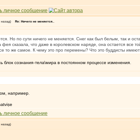
 назад)
Re: Ничего не меняется..
тся. Но по сути ничего не меняется. Снег как был белым, так и оста
 фея сказала, что даже в королевском наряде, она остается все то
 Все то же самое. К чему это про перемены? Что это буддисты имею
сь блок сознания-тела\мира в постоянном процессе изменения.
том, например.
atviṣe
 назад)