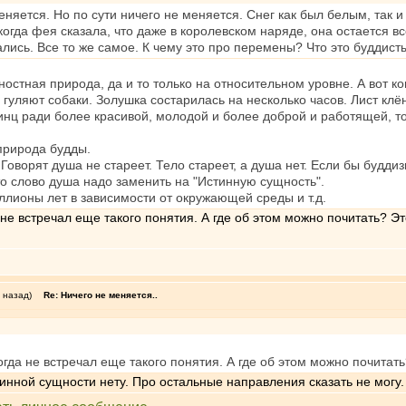
меняется. Но по сути ничего не меняется. Снег как был белым, так и 
огда фея сказала, что даже в королевском наряде, она остается в
стались. Все то же самое. К чему это про перемены? Что это будди
стная природа, да и то только на относительном уровне. А вот к
гуляют собаки. Золушка состарилась на несколько часов. Лист клён
инц ради более красивой, молодой и более доброй и работящей, т
природа будды.
Говорят душа не стареет. Тело стареет, а душа нет. Если бы будди
сто слово душа надо заменить на "Истинную сущность".
ллионы лет в зависимости от окружающей среды и т.д.
не встречал еще такого понятия. А где об этом можно почитать? Э
 назад)
Re: Ничего не меняется..
гда не встречал еще такого понятия. А где об этом можно почитат
инной сущности нету. Про остальные направления сказать не могу.