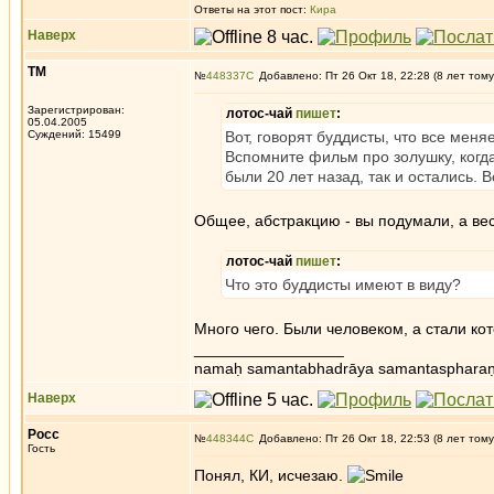
Ответы на этот пост:
Кира
Наверх
ТМ
№
448337
Добавлено: Пт 26 Окт 18, 22:28 (8 лет тому
Зарегистрирован:
лотос-чай
пишет
:
05.04.2005
Суждений: 15499
Вот, говорят буддисты, что все меняе
Вспомните фильм про золушку, когда
были 20 лет назад, так и остались.
Общее, абстракцию - вы подумали, а ве
лотос-чай
пишет
:
Что это буддисты имеют в виду?
Много чего. Были человеком, а стали ко
_________________
namaḥ samantabhadrāya samantaspharaṇ
Наверх
Росс
№
448344
Добавлено: Пт 26 Окт 18, 22:53 (8 лет тому
Гость
Понял, КИ, исчезаю.