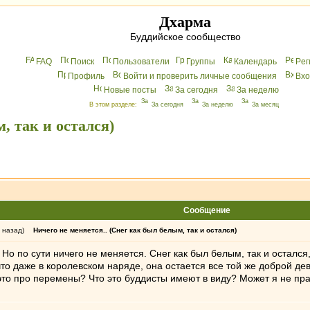
Дхарма
Буддийское сообщество
FAQ
Поиск
Пользователи
Группы
Календарь
Peг
Профиль
Войти и проверить личные сообщения
Вхo
Новые посты
За сегодня
За неделю
В этом разделе:
За сегодня
За неделю
За месяц
, так и остался)
Сообщение
 назад)
Ничего не меняется.. (Снег как был белым, так и остался)
. Но по сути ничего не меняется. Снег как был белым, так и остался
что даже в королевском наряде, она остается все той же доброй де
у это про перемены? Что это буддисты имеют в виду? Может я не пр