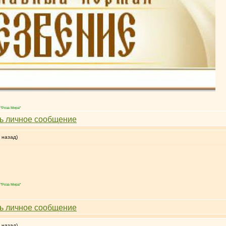
"Роза Мира"
 назад)
"Роза Мира"
 назад)