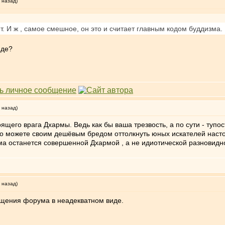
 назад)
т. И ж , самое смешное, он это и считает главным кодом буддизма. 
иде?
 назад)
щего врага Дхармы. Ведь как бы ваша трезвость, а по сути - тупос
о можете своим дешёвым бредом оттолкнуть юных искателей насто
рма останется совершенной Дхармой , а не идиотической разнови
 назад)
сещения форума в неадекватном виде.