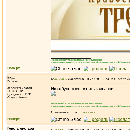
_________________
новичок на форуме, прочитавший несколько книжек
и доверяющий сведениям, изложенным в метафизическом трактате Д.Андреева 
Наверх
Кира
№
448346
Добавлено: Пт 26 Окт 18, 23:06 (8 лет тому
Кирилл
Зарегистрирован:
Не забудьте заполнить заявление
18.03.2012
Суждений: 11534
Откуда: Москва
_________________
новичок на форуме, прочитавший несколько книжек
и доверяющий сведениям, изложенным в метафизическом трактате Д.Андреева 
Ответы на этот пост:
лотос-чай
Наверх
Горсть листьев
№
448352
Добавлено: Пт 26 Окт 18, 23:42 (8 лет тому