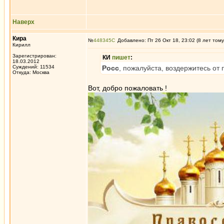
Наверх
Кира
№
448345
Добавлено: Пт 26 Окт 18, 23:02 (8 лет тому
Кирилл
Зарегистрирован:
КИ
пишет
:
18.03.2012
Суждений: 11534
Росс
, пожалуйста, воздержитесь от
Откуда: Москва
Вот, добро пожаловать !