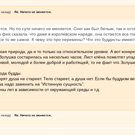
 назад)
Re: Ничего не меняется..
тся. Но по сути ничего не меняется. Снег как был белым, так и оста
 фея сказала, что даже в королевском наряде, она остается все то
 Все то же самое. К чему это про перемены? Что это буддисты имею
я природа, да и то только на относительном уровне. А вот конкре
Золушка состарилась на несколько часов. Лист клёна пожелтет упаде
ивой, молодой и более доброй и работящей, то не факт что Золуш
ода будды.
рят душа не стареет. Тело стареет, а душа нет. Если бы буддизм в
уша надо заменить на "Истинную сущность".
ны лет в зависимости от окружающей среды и т.д.
 назад)
Re: Ничего не меняется..