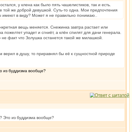
остался, у клена как было пять чашелистиков, так и есть.
се той же доброй девушкой. Суть-то одна. Мои предпочтения
сты имеют в виду? Может я не правильно понимаю..
онкретная вещь меняется. Снежинка завтра растает или
а пожелтет упадет и сгниёт, а клён спилят для дачи генерала.
о не факт что Золушка останется такой же милашкой.
зм верил в душу, то приравнял бы её к сущностной природе
то из буддизма вообще?
ь? Это из буддизма вообще?