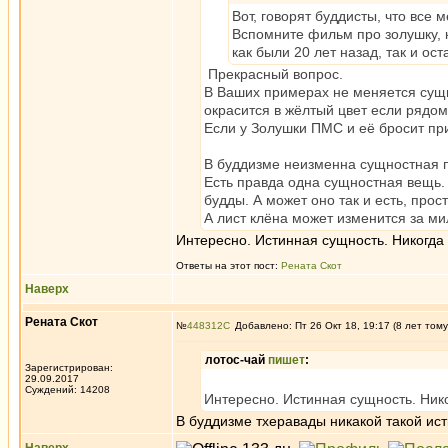
Вот, говорят буддисты, что все 
Вспомните фильм про золушку, к
как были 20 лет назад, так и о
Прекрасный вопрос.
В Ваших примерах не меняется сущно
окрасится в жёлтый цвет если рядом 
Если у Золушки ПМС и её бросит пр
В буддизме неизменна сущностная 
Есть правда одна сущностная вещь. 
будды. А может оно так и есть, про
А лист клёна может изменится за ми
Интересно. Истинная сущность. Никогда 
Ответы на этот пост:
Рената Скот
Наверх
Рената Скот
№
448312
Добавлено: Пт 26 Окт 18, 19:17 (8 лет тому
лотос-чай
пишет
:
Зарегистрирован:
29.09.2017
Суждений: 14208
Интересно. Истинная сущность. Нико
В буддизме тхеравады никакой такой ист