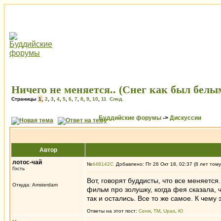
Ничего не меняется.. (Снег как был белым
Страницы
1
,
2
,
3
,
4
,
5
,
6
,
7
,
8
,
9
,
10
,
11
След.
Буддийские форумы
->
Дискуссии
Автор
лотос-чай
№
448142
Добавлено: Пт 26 Окт 18, 02:37 (8 лет тому
Гость
Вот, говорят буддисты, что все меняется
Откуда: Amsterdam
фильм про золушку, когда фея сказала, 
так и остались. Все то же самое. К чем
Ответы на этот пост:
Сеня
,
ТМ
,
Upas
,
Ю