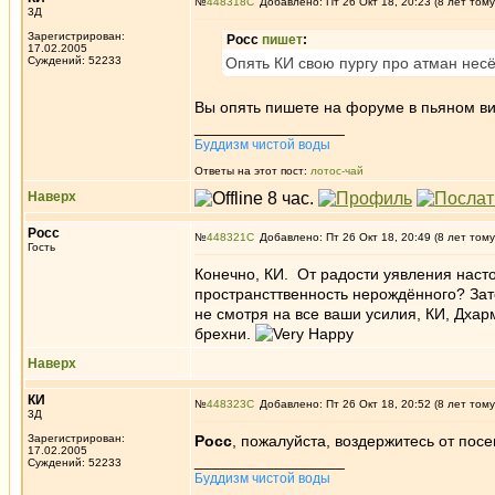
№
448318
Добавлено: Пт 26 Окт 18, 20:23 (8 лет тому
3Д
Зарегистрирован:
Росс
пишет
:
17.02.2005
Суждений: 52233
Опять КИ свою пургу про атман несё
Вы опять пишете на форуме в пьяном в
_________________
Буддизм чистой воды
Ответы на этот пост:
лотос-чай
Наверх
Росс
№
448321
Добавлено: Пт 26 Окт 18, 20:49 (8 лет тому
Гость
Конечно, КИ. От радости уявления настоя
пространсттвенность нерождённого? Зат
не смотря на все ваши усилия, КИ, Дха
брехни.
Наверх
КИ
№
448323
Добавлено: Пт 26 Окт 18, 20:52 (8 лет тому
3Д
Зарегистрирован:
Росс
, пожалуйста, воздержитесь от по
17.02.2005
_________________
Суждений: 52233
Буддизм чистой воды