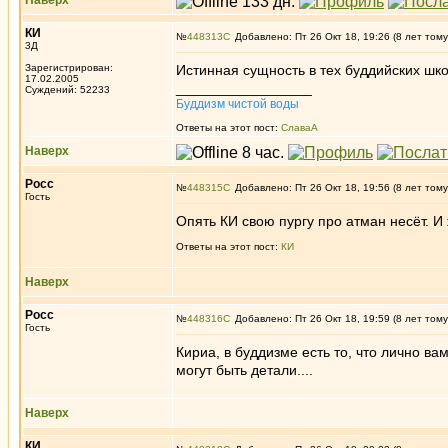
Наверх
КИ
№
448313
Добавлено: Пт 26 Окт 18, 19:26 (8 лет тому
3Д
Зарегистрирован:
Истинная сущность в тех буддийских школ
17.02.2005
_________________
Суждений: 52233
Буддизм чистой воды
Ответы на этот пост:
СлаваА
Наверх
Росс
№
448315
Добавлено: Пт 26 Окт 18, 19:56 (8 лет тому
Гость
Опять КИ свою пургу про атман несёт. И
Ответы на этот пост:
КИ
Наверх
Росс
№
448316
Добавлено: Пт 26 Окт 18, 19:59 (8 лет тому
Гость
Кириа, в буддизме есть то, что лично ва
могут быть детали....
Наверх
КИ