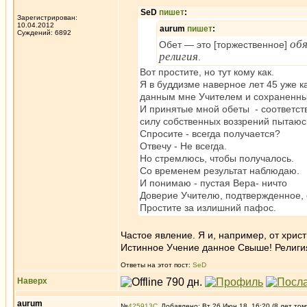
SeD
пишет
:
Зарегистрирован:
10.04.2012
aurum
пишет
:
Суждений: 6892
об
Обет — это [торжественное]
религия
.
Вот простите, но тут кому как.
Я в буддизме наверное лет 45 уже к
данным мне Учителем и сохраненны
И принятые мной обеты - соответстве
силу собственных воззрений пытаюс
Спросите - всегда получается?
Отвечу - Не всегда.
Но стремлюсь, чтобы получалось.
Со временем результат наблюдаю.
И понимаю - пустая Вера- ничто
Доверие Учителю, подтвержденное, 
Простите за излишний пафос.
Частое явление. Я и, например, от хрис
Истинное Учение данное Свыше! Религия -
Ответы на этот пост:
SeD
Наверх
aurum
№
425913
Добавлено: Вт 26 Июн 18, 16:20 (8 лет том