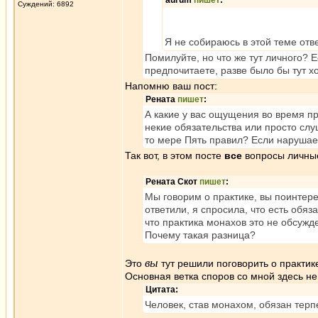
aurum
пишет
:
Суждений: 6892
Я не собираюсь в этой теме от
Помилуйте, но что же тут личного? 
предпочитаете, разве было бы тут хо
Напомню ваш пост:
Рената
пишет
:
А какие у вас ощущения во время 
некие обязательства или просто сл
то мере Пять правил? Если нарушае
Так вот, в этом посте
все
вопросы личны
Рената Скот
пишет
:
Мы говорим о практике, вы поинтере
ответили, я спросила, что есть обяз
что практика монахов это не обсужд
Почему такая разница?
вы
Это
тут решили поговорить о практик
Основная ветка споров со мной здесь не
Цитата:
Человек, став монахом, обязан терп