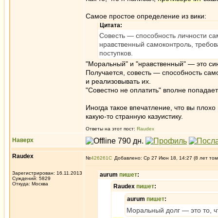
Самое простое определение из вики:
Цитата:
Совесть — способность личности с
нравственный самоконтроль, требов
поступков.
"Моральный" и "нравственный" — это си
Получается, совесть — способность сам
и реализовывать их.
"Совестно не оплатить" вполне попадае
Иногда такое впечатление, что вы плохо
какую-то странную казуистику.
Ответы на этот пост:
Raudex
Наверх
Raudex
№
426261
Добавлено: Ср 27 Июн 18, 14:27 (8 лет том
Зарегистрирован: 16.11.2013
aurum
пишет
:
Суждений: 5829
Откуда: Москва
Raudex
пишет
:
aurum
пишет
:
Моральный долг — это то, ч