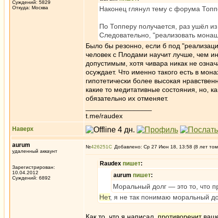
Суждений: 5829
Откуда: Москва
Наконец глянул тему с форума Топпе
По Топперу получается, раз ушёл из
Следовательно, "реализовать монаше
Было бы резонно, если б под "реализац
человек с Плодами научит лучше, чем ин
допустимым, хотя чивара никак не озна
осуждает. Что именно такого есть в мон
гипотетически более высокая нравственн
какие то медитативные состояния, но, ка
обязательно их отменяет.
_________________
t.me/raudex
Наверх
aurum
№
426251
Добавлено: Ср 27 Июн 18, 13:58 (8 лет том
удаленный аккаунт
Raudex
пишет
:
Зарегистрирован:
10.04.2012
aurum
пишет
:
Суждений: 6892
Моральный долг — это то, что п
Нет
, я не так понимаю моральный дол
Как то, что я написал,
противоречит
ваше