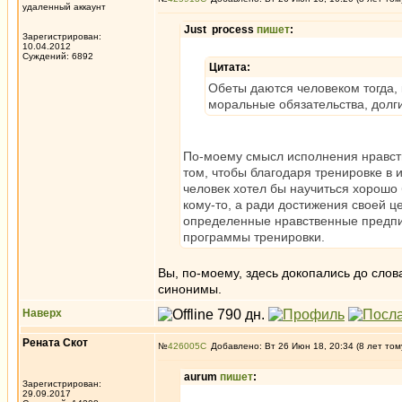
удаленный аккаунт
Just process
пишет
:
Зарегистрирован:
10.04.2012
Суждений: 6892
Цитата:
Обеты даются человеком тогда, 
моральные обязательства, долг
По-моему смысл исполнения нравств
том, чтобы благодаря тренировке в 
человек хотел бы научиться хорошо б
кому-то, а ради достижения своей ц
определенные нравственные предписа
программы тренировки.
Вы, по-моему, здесь докопались до слов
синонимы.
Наверх
Рената Скот
№
426005
Добавлено: Вт 26 Июн 18, 20:34 (8 лет том
aurum
пишет
:
Зарегистрирован:
29.09.2017