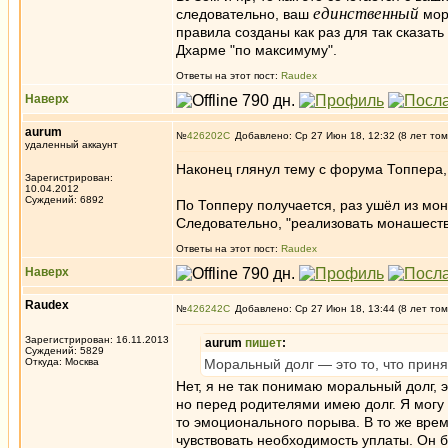
единственный
следовательно, ваш
мор
правила созданы как раз для так сказат
Дхарме "по максимуму".
Ответы на этот пост:
Raudex
Наверх
aurum
№
426202
Добавлено: Ср 27 Июн 18, 12:32 (8 лет том
удаленный аккаунт
Наконец глянул тему с форума Топпера, 
Зарегистрирован:
10.04.2012
Суждений: 6892
По Топперу получается, раз ушёл из мон
Следовательно, "реализовать монашество
Ответы на этот пост:
Raudex
Наверх
Raudex
№
426242
Добавлено: Ср 27 Июн 18, 13:44 (8 лет том
Зарегистрирован: 16.11.2013
aurum
пишет
:
Суждений: 5829
Откуда: Москва
Моральный долг — это то, что приня
Нет, я не так понимаю моральный долг, э
но перед родителями имею долг. Я могу 
то эмоционального порыва. В то же вре
чувствовать необходимость уплаты. Он 