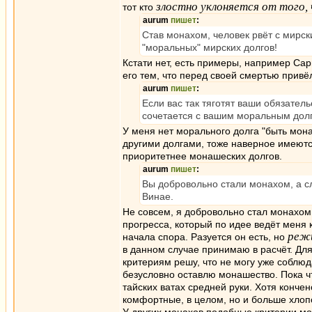
злостно уклоняется от того,
тот кто
aurum
пишет
:
Став монахом, человек рвёт с мирс
"моральных" мирских долгов!
Кстати нет, есть примеры, например Сар
его тем, что перед своей смертью привё
aurum
пишет
:
Если вас так тяготят ваши обязател
сочетается с вашим моральным дол
У меня нет морального долга "быть монах
другими долгами, тоже наверное имеются
приоритетнее монашеских долгов.
aurum
пишет
:
Вы добровольно стали монахом, а 
Винае.
Не совсем, я добровольно стал монахом
прогресса, который по идее ведёт меня 
реж
начала спора. Разуется он есть, но
в данном случае принимаю в расчёт. Дл
критериям решу, что не могу уже соблюда
безусловно оставлю монашество. Пока чт
тайских ватах средней руки. Хотя конче
комфортные, в целом, но и больше хлопо