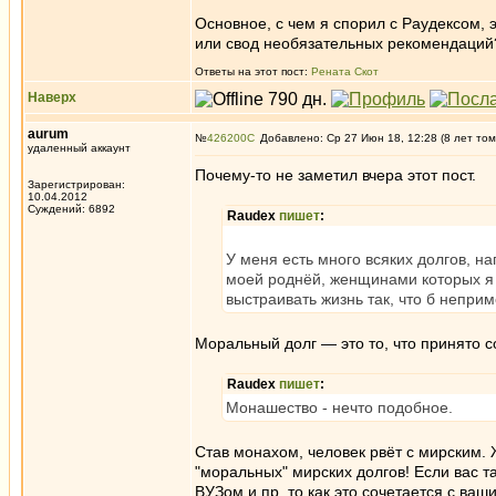
Основное, с чем я спорил с Раудексом, 
или свод необязательных рекомендаций?
Ответы на этот пост:
Рената Скот
Наверх
aurum
№
426200
Добавлено: Ср 27 Июн 18, 12:28 (8 лет том
удаленный аккаунт
Почему-то не заметил вчера этот пост.
Зарегистрирован:
10.04.2012
Суждений: 6892
Raudex
пишет
:
У меня есть много всяких долгов, 
моей роднёй, женщинами которых я бр
выстраивать жизнь так, что б непри
Моральный долг — это то, что принято с
Raudex
пишет
:
Монашество - нечто подобное.
Став монахом, человек рвёт с мирским
"моральных" мирских долгов! Если вас 
ВУЗом и пр, то как это сочетается с в