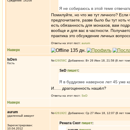
Суждений: 14208
Я не собираюсь в этой теме отвеча
Помилуйте, но что же тут личного? Если
предпочитаете, разве было бы тут хоть ч
есть обязанность для монахов, вам подр
вообще и для вас в частности. Получает
практика это обсуждение личных вопрос
Ответы на этот пост:
aurum
Наверх
IsDen
№
426058
Добавлено: Вт 26 Июн 18, 21:58 (8 лет том
Гость
SeD
пишет
:
Я в буддизме наверное лет 45 уже ка
И...... драгоценность нашёл?
Ответы на этот пост:
SeD
Наверх
aurum
№
426192
Добавлено: Ср 27 Июн 18, 12:07 (8 лет том
удаленный аккаунт
Рената Скот
пишет
:
Зарегистрирован:
10.04.2012