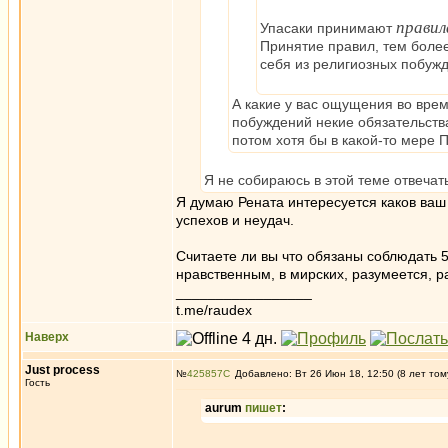
правил
Упасаки принимают
Принятие правил, тем боле
себя из религиозных побуж
А какие у вас ощущения во вре
побуждений некие обязательств
потом хотя бы в какой-то мере 
Я не собираюсь в этой теме отвеча
Я думаю Рената интересуется каков ваш
успехов и неудач.
Считаете ли вы что обязаны соблюдать 
нравственным, в мирских, разумеется, р
_________________
t.me/raudex
Наверх
Just process
№
425857
Добавлено: Вт 26 Июн 18, 12:50 (8 лет том
Гость
aurum
пишет
: