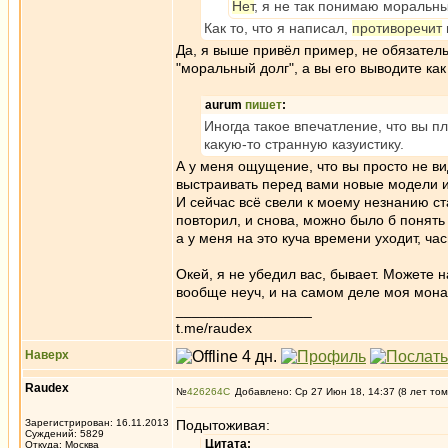
Нет
, я не так понимаю моральный
Как то, что я написал,
противоречит
Да, я выше привёл пример, не обязатель
"моральный долг", а вы его выводите как
aurum
пишет
:
Иногда такое впечатление, что вы п
какую-то странную казуистику.
А у меня ощущение, что вы просто не ви
выстраивать перед вами новые модели и
И сейчас всё свели к моему незнанию ст
повторил, и снова, можно было б понять
а у меня на это куча времени уходит, час
Окей, я не убедил вас, бывает. Можете
вообще неуч, и на самом деле моя мона
_________________
t.me/raudex
Наверх
Raudex
№
426264
Добавлено: Ср 27 Июн 18, 14:37 (8 лет том
Зарегистрирован: 16.11.2013
Подытоживая:
Суждений: 5829
Цитата:
Откуда: Москва