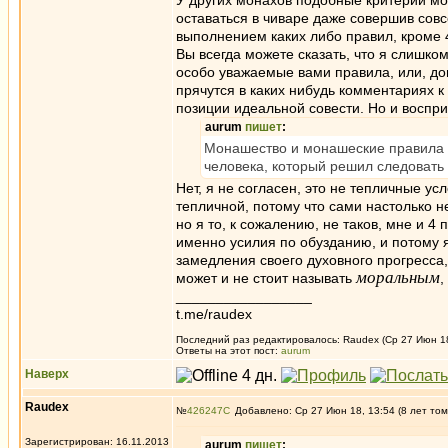
У других монахов подобные критерии мог
оставаться в чиваре даже совершив совс
выполнением каких либо правил, кроме 
Вы всегда можете сказать, что я слишко
особо уважаемые вами правила, или, доп
прячутся в каких нибудь комментариях к 
позиции идеальной совести. Но и воспри
aurum
пишет
:
Монашество и монашеские правила с
человека, который решил следовать
Нет, я не согласен, это не тепличные у
тепличной, потому что сами настолько н
но я то, к сожалению, не таков, мне и 4
именно усилия по обузданию, и потому 
замедления своего духовного прогресса,
моральным
может и не стоит называть
,
_________________
t.me/raudex
Последний раз редактировалось: Raudex (Ср 27 Июн 18,
Ответы на этот пост:
aurum
Наверх
Raudex
№
426247
Добавлено: Ср 27 Июн 18, 13:54 (8 лет том
Зарегистрирован: 16.11.2013
aurum
пишет
: