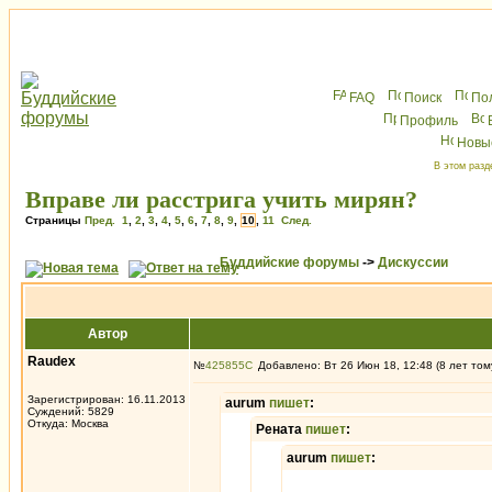
FAQ
Поиск
По
Профиль
Новы
В этом разд
Вправе ли расстрига учить мирян?
Страницы
Пред.
1
,
2
,
3
,
4
,
5
,
6
,
7
,
8
,
9
,
10
,
11
След.
Буддийские форумы
->
Дискуссии
Автор
Raudex
№
425855
Добавлено: Вт 26 Июн 18, 12:48 (8 лет том
Зарегистрирован: 16.11.2013
aurum
пишет
:
Суждений: 5829
Откуда: Москва
Рената
пишет
:
aurum
пишет
: