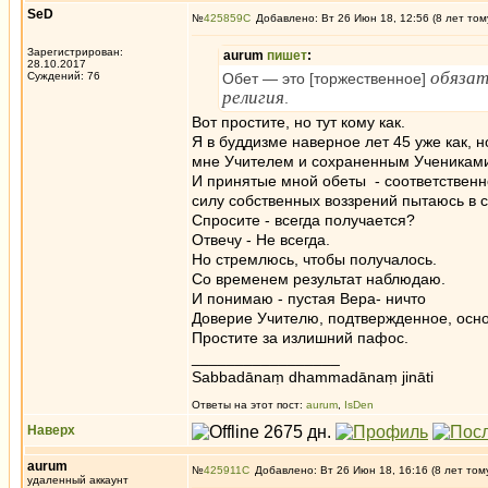
SeD
№
425859
Добавлено: Вт 26 Июн 18, 12:56 (8 лет том
Зарегистрирован:
aurum
пишет
:
28.10.2017
обязат
Суждений: 76
Обет — это [торжественное]
религия
.
Вот простите, но тут кому как.
Я в буддизме наверное лет 45 уже как, 
мне Учителем и сохраненным Учениками
И принятые мной обеты - соответственно 
силу собственных воззрений пытаюсь в 
Спросите - всегда получается?
Отвечу - Не всегда.
Но стремлюсь, чтобы получалось.
Со временем результат наблюдаю.
И понимаю - пустая Вера- ничто
Доверие Учителю, подтвержденное, осно
Простите за излишний пафос.
_________________
Sabbadānaṃ dhammadānaṃ jināti
Ответы на этот пост:
aurum
,
IsDen
Наверх
aurum
№
425911
Добавлено: Вт 26 Июн 18, 16:16 (8 лет том
удаленный аккаунт