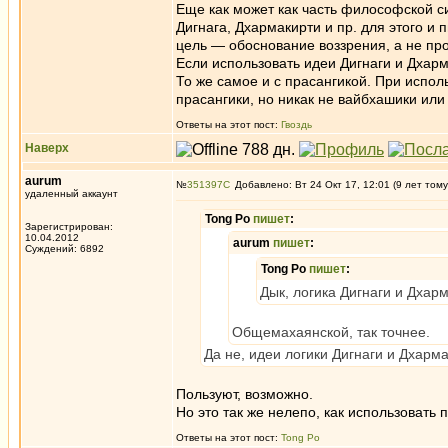
Еще как может как часть философской с
Дигнага, Дхармакирти и пр. для этого и 
цель — обоснование воззрения, а не про
Если использовать идеи Дигнаги и Дхар
То же самое и с прасангикой. При испол
прасангики, но никак не вайбхашики или
Ответы на этот пост:
Гвоздь
Наверх
aurum
№
351397
Добавлено: Вт 24 Окт 17, 12:01 (9 лет тому
удаленный аккаунт
Tong Po
пишет
:
Зарегистрирован:
10.04.2012
aurum
пишет
:
Суждений: 6892
Tong Po
пишет
:
Дык, логика Дигнаги и Дхар
Общемахаянской, так точнее.
Да не, идеи логики Дигнаги и Дхарм
Пользуют, возможно.
Но это так же нелепо, как использовать 
Ответы на этот пост:
Tong Po