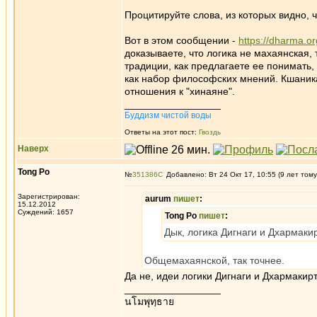
Процитируйте слова, из которых видно, ч
Вот в этом сообщении -
https://dharma.o
доказываете, что логика не махаянская, 
традиции, как предлагаете ее понимать,
как набор философских мнений. Кшаникатв
отношения к "хинаяне".
_________________
Буддизм чистой воды
Ответы на этот пост:
Гвоздь
Наверх
Tong Po
№
351386
Добавлено: Вт 24 Окт 17, 10:55 (9 лет тому
Зарегистрирован:
aurum
пишет
:
15.12.2012
Суждений: 1657
Tong Po
пишет
:
Дык, логика Дигнаги и Дхармаки
Общемахаянской, так точнее.
Да не, идеи логики Дигнаги и Дхармакир
_________________
นโมพุทฺธาย