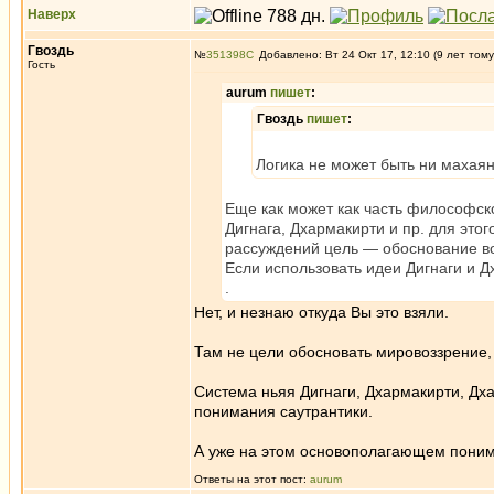
Наверх
Гвоздь
№
351398
Добавлено: Вт 24 Окт 17, 12:10 (9 лет тому
Гость
aurum
пишет
:
Гвоздь
пишет
:
Логика не может быть ни махаян
Еще как может как часть философск
Дигнага, Дхармакирти и пр. для этог
рассуждений цель — обоснование воз
Если использовать идеи Дигнаги и 
.
Нет, и незнаю откуда Вы это взяли.
Там не цели обосновать мировоззрение,
Система ньяя Дигнаги, Дхармакирти, Дх
понимания саутрантики.
А уже на этом основополагающем понима
Ответы на этот пост:
aurum