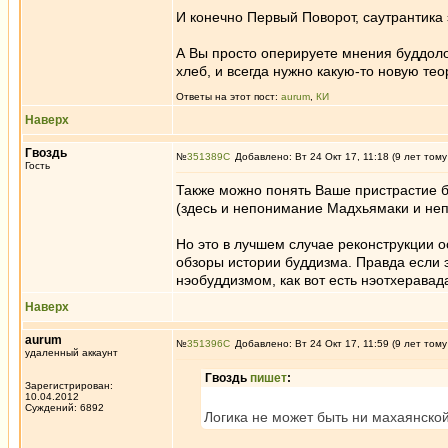
И конечно Первый Поворот, саутрантика 
А Вы просто оперируете мнения буддолого
хлеб, и всегда нужно какую-то новую тео
Ответы на этот пост:
aurum
,
КИ
Наверх
Гвоздь
№
351389
Добавлено: Вт 24 Окт 17, 11:18 (9 лет тому
Гость
Также можно понять Ваше пристрастие б
(здесь и непонимание Мадхьямаки и непр
Но это в лучшем случае реконструкции 
обзоры истории буддизма. Правда если э
нэобуддизмом, как вот есть нэотхеравада
Наверх
aurum
№
351396
Добавлено: Вт 24 Окт 17, 11:59 (9 лет тому
удаленный аккаунт
Гвоздь
пишет
:
Зарегистрирован:
10.04.2012
Суждений: 6892
Логика не может быть ни махаянской