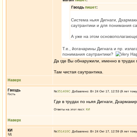
aurum
пишет
:
Гвоздь
пишет
:
Система ньяя Дигнаги, Дхармак
саутрантики и для понимания са
А уже на этом основополагающе
Т.е., йогачарины Дигнага и пр. изл
понимания саутрантики?
Да где Вы обнаружили, именно в трудах 
Там чистая саутрантика.
Наверх
Гвоздь
№
351409
Добавлено: Вт 24 Окт 17, 12:53 (9 лет тому
Гость
Где в трудах по ньяя Дигнаги, Дхармаки
Ответы на этот пост:
КИ
Наверх
КИ
№
351410
Добавлено: Вт 24 Окт 17, 12:59 (9 лет тому
3Д