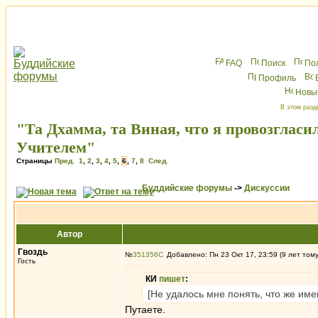
FAQ
Поиск
По
Профиль
Новы
В этом разд
"Та Дхамма, та Виная, что я провозгласил
Учителем"
Страницы
Пред.
1
,
2
,
3
,
4
,
5
,
6
,
7
,
8
След.
Буддийские форумы
->
Дискуссии
Автор
Гвоздь
№
351356
Добавлено: Пн 23 Окт 17, 23:59 (9 лет том
Гость
КИ
пишет
:
[Не удалось мне понять, что же име
Путаете.