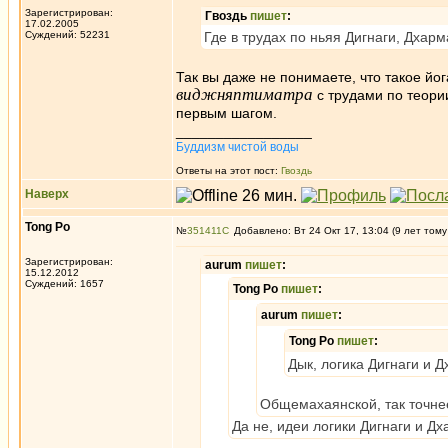
Зарегистрирован:
Гвоздь
пишет
:
17.02.2005
Суждений: 52231
Где в трудах по ньяя Дигнаги, Дхар
Так вы даже не понимаете, что такое й
виджняптиматра
с трудами по теории
первым шагом.
_________________
Буддизм чистой воды
Ответы на этот пост:
Гвоздь
Наверх
Tong Po
№
351411
Добавлено: Вт 24 Окт 17, 13:04 (9 лет тому
Зарегистрирован:
aurum
пишет
:
15.12.2012
Суждений: 1657
Tong Po
пишет
:
aurum
пишет
:
Tong Po
пишет
:
Дык, логика Дигнаги и 
Общемахаянской, так точне
Да не, идеи логики Дигнаги и Д