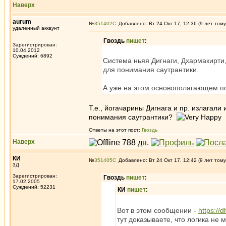
Наверх
aurum
№
351402
Добавлено: Вт 24 Окт 17, 12:36 (9 лет тому
удаленный аккаунт
Гвоздь
пишет
:
Зарегистрирован:
10.04.2012
Суждений: 6892
Система ньяя Дигнаги, Дхармакирти
для понимания саутрантики.
А уже на этом основополагающем по
Т.е., йогачарины Дигнага и пр. излагал
понимания саутрантики?
Ответы на этот пост:
Гвоздь
Наверх
КИ
№
351405
Добавлено: Вт 24 Окт 17, 12:42 (9 лет тому
3Д
Зарегистрирован:
Гвоздь
пишет
:
17.02.2005
Суждений: 52231
КИ
пишет
:
Вот в этом сообщении -
https://
тут доказываете, что логика не 