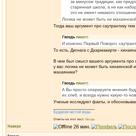
за минусом традиции, как предл
старинная школа, а не как набо
это не имеет никакого отношения
Логика не может быть ни махаянской
Тогда ваш аргумент про саутрантику те
Гвоздь
пишет
:
И конечно Первый Поворот, саутрант
То есть, Дигнага с Дхармакирти - хиная
В чем был смысл вашего аргумента про са
у вас логика не может быть хинаянской 
махаяники?
Гвоздь
пишет
:
А Вы просто оперируете мнения буддо
их хлеб, и всегда нужно какую-то но
Ученые исследуют факты, и обосновываю
_________________
Буддизм чистой воды
Ответы на этот пост:
Гвоздь
Наверх