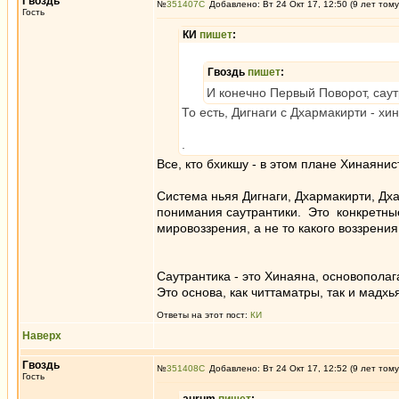
Гвоздь
№
351407
Добавлено: Вт 24 Окт 17, 12:50 (9 лет тому
Гость
КИ
пишет
:
Гвоздь
пишет
:
И конечно Первый Поворот, саут
То есть, Дигнаги с Дхармакирти - х
.
Все, кто бхикшу - в этом плане Хинаянис
Система ньяя Дигнаги, Дхармакирти, Дх
понимания саутрантики. Это конкретные
мировоззрения, а не то какого воззрени
Саутрантика - это Хинаяна, основопола
Это основа, как читтаматры, так и мадх
Ответы на этот пост:
КИ
Наверх
Гвоздь
№
351408
Добавлено: Вт 24 Окт 17, 12:52 (9 лет тому
Гость