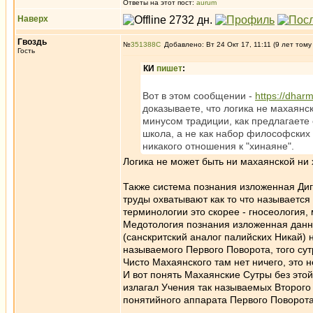
Ответы на этот пост:
aurum
Наверх
Гвоздь
№
351388
Добавлено: Вт 24 Окт 17, 11:11 (9 лет тому
Гость
КИ
пишет
:
Вот в этом сообщении -
https://dhar
доказываете, что логика не махаянск
минусом традиции, как предлагаете 
школа, а не как набор философских м
никакого отношения к "хинаяне".
Логика не может быть ни махаянской ни 
Также система познания изложенная Диг
труды охватывают как то что называется
терминологии это скорее - гносеология,
Медотология познания изложенная данн
(санскритский аналог палийских Никай) н
называемого Первого Поворота, того сут
Чисто Махаянского там нет ничего, это н
И вот понять Махаянские Сутры без это
излагал Учения так называемых Второго 
понятийного аппарата Первого Поворота