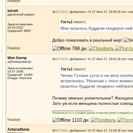
Наверх
aurum
№
337422
Добавлено: Чт 27 Июл 17, 20:00 (9 лет том
удаленный аккаунт
Гость1
пишет
:
Зарегистрирован:
10.04.2012
Мне казалось буддизм гендерно ней
Суждений: 6892
Добро пожаловать в реальный мир!
Наверх
Won Soeng
№
337425
Добавлено: Чт 27 Июл 17, 20:01 (9 лет том
заблокирован(а)
Зарегистрирован:
Гость1
пишет
:
14.07.2006
Суждений: 14466
Читаю Готами сутта и не могу поня
Откуда: Королев
встретилась "Начиная с этого моме
казалось буддизм гендерно нейтрал
Почему именно унизительное? Женщина
Зато уж если женщина полностью совлад
_________________
Решительность и усердие (шила) в невозмутимом (самадхи) ис
Наверх
Antaradhana
№
337446
Добавлено: Чт 27 Июл 17, 21:09 (9 лет том