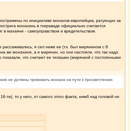
и пострижены по инициативе монахов-европейцев, ратующих за
 пострига монахинь в тхераваде официально считается
г в махаяне - самоуправством и вредительством.
 рассаживались, я сел ниже ее (т.к. был мирянином с 8
на же монахиня, а я мирянин, но они настояли, что так надо.
вно показали, что считают ее тилашин (мирянкой с постоянными
ения не должны тревожить монаха на пути к просветлению.
6-ти), то у него, от самого этого факта, нимб над головой не