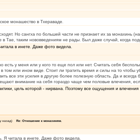
нское монашество в Тхераваде.
ходят. Но сангха по большей части не признает их за монахинь (на 
е в Тае, таким нововведениям не рады. Был даже случай, когда по
 читала в инете. Даже фото видела.
но есть у меня или у кого то еще пол или нет. Считать себя беспол
 том или ином виде. Стоит ли тратить время и силы на то чтобы убе
ь все эти усилия в другую более полезную область. Да и всегда бу
мещают внимание на себя гораздо чаще чем половые влечения, есл
актики, цель которой - нирвана. Поэтому все ощущения и влечени
у назад)
Re: Отношение к монахиням.
ть. Я читала в инете. Даже фото видела.