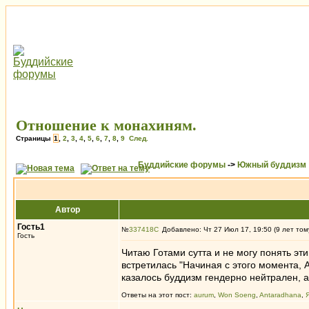
Отношение к монахиням.
Страницы
1
,
2
,
3
,
4
,
5
,
6
,
7
,
8
,
9
След.
Буддийские форумы
->
Южный буддизм
Автор
Гость1
№
337418
Добавлено: Чт 27 Июл 17, 19:50 (9 лет том
Гость
Читаю Готами сутта и не могу понять э
встретилась "Начиная с этого момента,
казалось буддизм гендерно нейтрален, 
Ответы на этот пост:
aurum
,
Won Soeng
,
Antaradhana
,