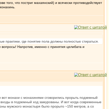
ове того, что постриг махаянский) и всячески противодействует
монахинь.
ые практики, где понятие пола должны полностью стираться.
ые вопросы! Напротив, именно с принятия целибата и
 и вот монахи с монахинями сговорились прорыть подземный
 входы в подземный ход замурованы. И вот когда современные
ороны мужского монастыря было прорыто ~150 метров, а со