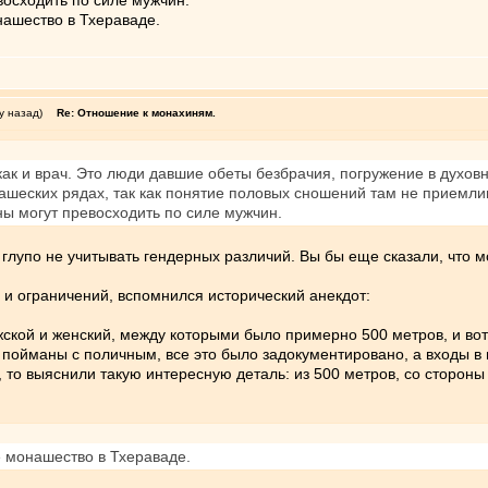
осходить по силе мужчин.
нашество в Тхераваде.
у назад)
Re: Отношение к монахиням.
ак и врач. Это люди давшие обеты безбрачия, погружение в духовн
шеских рядах, так как понятие половых сношений там не приемлим
ы могут превосходить по силе мужчин.
 глупо не учитывать гендерных различий. Вы бы еще сказали, что
 и ограничений, вспомнился исторический анекдот:
жской и женский, между которыми было примерно 500 метров, и во
 пойманы с поличным, все это было задокументировано, а входы в
 то выяснили такую интересную деталь: из 500 метров, со сторон
е монашество в Тхераваде.