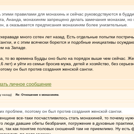
ть этими правилами для монахинь и сейчас руководствуются в буд
нта, Ананда, монахиням запрещено делать замечания монахам, но
ен, а оказывается предписания монахиням более унизительные.
хераваде много сотен лет назад. Есть отдельные попытки постричь
ангхи, и с этим всячески борются и подобные инициативы осужда
ем на Западе.
тва, то во времена Будды оно было на порядок выше чем сейчас. 
-16 лет) и уйти из семьи бросив мужа, детей и хозяйство, без серь
этому он был против создания женской сангхи.
у назад)
Re: Отношение к монахиням.
их проблем, поэтому он был против создания женской сангхи.
женщине все-таки посчастливилось стать монахиней, то почему ну
то люди давшие обеты безбрачия, погружение в духовные практики
х, так как понятие половых сношений там не приемлимо. Ну есть ф