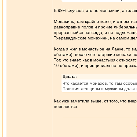
В 99% случаев, это не монахини, а тил
Монахинь, там крайне мало, и относятс
равноправие полов и прочие либеральные
прервавшейся навсегда, и не подлежаще
Тхеравадинские монахини, на самом дел
Когда я жил в монастыре на Ланке, то в
обетами), после чего старшие монахи под
Тот, кто знает, как в монастырях относя
10 обетами), и принципиально не призн
Цитата:
Что касается монахов, то там особы
Понятия женщины и мужчины должны
Как уже заметили выше, от того, что вче
появляется.