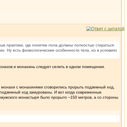
ые практики, где понятие пола должны полностью стираться.
о. Ну есть физиологические особенности тела, но в условиях
 монахов и монахинь следует селить в одном помещении.
т монахи с монахинями сговорились прорыть подземный ход,
 подземный ход замурованы. И вот когда современные
ы мужского монастыря было прорыто ~150 метров, а со стороны