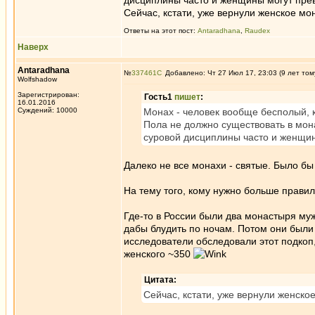
дисциплины часто и женщины могут прев
Сейчас, кстати, уже вернули женское мо
Ответы на этот пост:
Antaradhana
,
Raudex
Наверх
Antaradhana
№
337461
Добавлено: Чт 27 Июл 17, 23:03 (9 лет том
Wolfshadow
Зарегистрирован:
Гость1
пишет
:
16.01.2016
Суждений: 10000
Монах - человек вообще бесполый, к
Пола не должно существовать в мона
суровой дисциплины часто и женщин
Далеко не все монахи - святые. Было бы
На тему того, кому нужно больше правил
Где-то в России были два монастыря му
дабы блудить по ночам. Потом они были
исследователи обследовали этот подкоп,
женского ~350
Цитата:
Сейчас, кстати, уже вернули женско