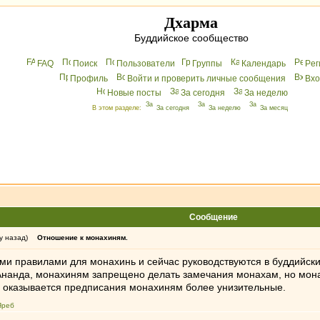
Дхарма
Буддийское сообщество
FAQ
Поиск
Пользователи
Группы
Календарь
Peг
Профиль
Войти и проверить личные сообщения
Вхo
Новые посты
За сегодня
За неделю
В этом разделе:
За сегодня
За неделю
За месяц
Сообщение
у назад)
Отношение к монахиням.
тими правилами для монахинь и сейчас руководствуются в буддийс
 Ананда, монахиням запрещено делать замечания монахам, но мо
а оказывается предписания монахиням более унизительные.
Яреб