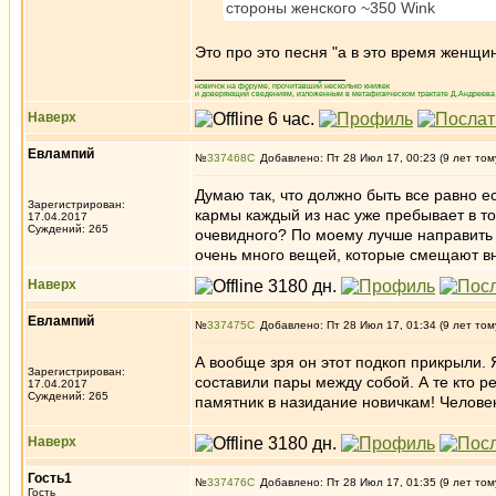
стороны женского ~350 Wink
Это про это песня "а в это время женщ
_________________
новичок на форуме, прочитавший несколько книжек
и доверяющий сведениям, изложенным в метафизическом трактате Д.Андреева 
Наверх
Евлампий
№
337468
Добавлено: Пт 28 Июл 17, 00:23 (9 лет том
Думаю так, что должно быть все равно е
Зарегистрирован:
кармы каждый из нас уже пребывает в том
17.04.2017
Суждений: 265
очевидного? По моему лучше направить вс
очень много вещей, которые смещают вн
Наверх
Евлампий
№
337475
Добавлено: Пт 28 Июл 17, 01:34 (9 лет том
А вообще зря он этот подкоп прикрыли. 
Зарегистрирован:
составили пары между собой. А те кто 
17.04.2017
Суждений: 265
памятник в назидание новичкам! Человек
Наверх
Гость1
№
337476
Добавлено: Пт 28 Июл 17, 01:35 (9 лет том
Гость