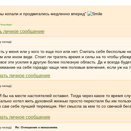
ины копали и продвигались медленно вперед"
"Роза Мира"
у назад)
сть у меня или у кого то еще пол или нет. Считать себя бесполым н
 или ином виде. Стоит ли тратить время и силы на то чтобы убеждат
е эти усилия в другую более полезную область. Да и всегда будет ч
имание на себя гораздо чаще чем половые влечения, если уж на 
у назад)
Я бы на месте настоятелей оставил. Тогда через какое то время с
реально хотел жить духовной жизнью просто перестали бы им польз
 сам себе лучший тюремщик. Нет смысла за кем то со свечкой бег
у назад)
Re: Отношение к монахиням.