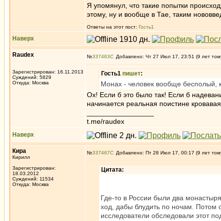
Я упомянул, что такие попытки происходя
этому, ну и вообще в Тае, таким нововв
Ответы на этот пост:
Гость1
Наверх
Raudex
№
337463
Добавлено: Чт 27 Июл 17, 23:51 (9 лет том
Зарегистрирован: 16.11.2013
Гость1
пишет
:
Суждений: 5829
Откуда: Москва
Монах - человек вообще бесполый, к
Ох! Если б это было так! Если б надева
начинается реальная поистине кровавая 
_________________
t.me/raudex
Наверх
Кира
№
337467
Добавлено: Пт 28 Июл 17, 00:17 (9 лет том
Кирилл
Зарегистрирован:
Цитата:
18.03.2012
Суждений: 11534
Откуда: Москва
Где-то в России были два монастыр
ход, дабы блудить по ночам. Потом
исследователи обследовали этот под