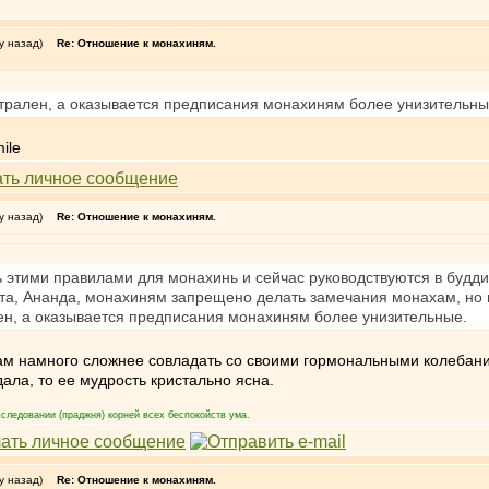
у назад)
Re: Отношение к монахиням.
трален, а оказывается предписания монахиням более унизительны
у назад)
Re: Отношение к монахиням.
ть этими правилами для монахинь и сейчас руководствуются в буд
нта, Ананда, монахиням запрещено делать замечания монахам, но
ен, а оказывается предписания монахиням более унизительные.
м намного сложнее совладать со своими гормональными колебан
ала, то ее мудрость кристально ясна.
следовании (праджня) корней всех беспокойств ума.
у назад)
Re: Отношение к монахиням.