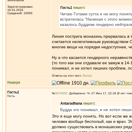
Wolfshadow
Зарегистрирован:
Гость1
пишет
:
16.01.2016
Суждений: 10000
Читаю Готами сутта и не могу поня
встретилась "Начиная с этого моме
казалось буддизм гендерно нейтрал
Линия пострига монахинь прервалась в т
считается нелегитимным руководством С
многие вещи на порядки недоступнее, ч
Ну а что касается гендерного неравенс
(то того как они отдавали ее замуж в 14
понимал, и не хотел лишних проблем, по
Ответы на этот пост:
Гость1
Наверх
Гость1
№
337455
Добавлено: Чт 27 Июл 17, 22:18 (9 лет том
Гость
Antaradhana
пишет
:
Будда это понимал, и не хотел лишн
Это я еще могу понять. Но вот если же 
человек вообще бесполый, как и врач. Э
должно существовать в монашеских ряда