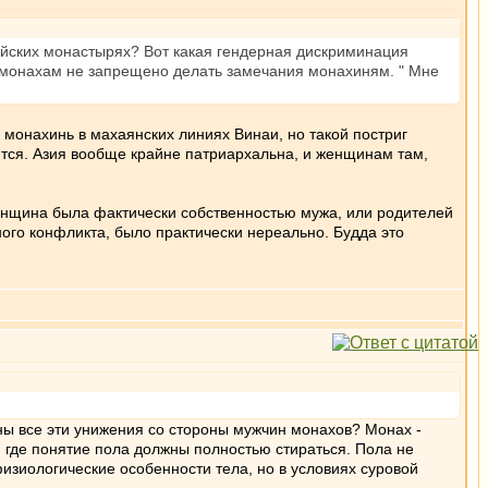
дийских монастырях? Вот какая гендерная дискриминация
 монахам не запрещено делать замечания монахиням. " Мне
 монахинь в махаянских линиях Винаи, но такой постриг
ются. Азия вообще крайне патриархальна, и женщинам там,
Женщина была фактически собственностью мужа, или родителей
езного конфликта, было практически нереально. Будда это
жны все эти унижения со стороны мужчин монахов? Монах -
, где понятие пола должны полностью стираться. Пола не
изиологические особенности тела, но в условиях суровой