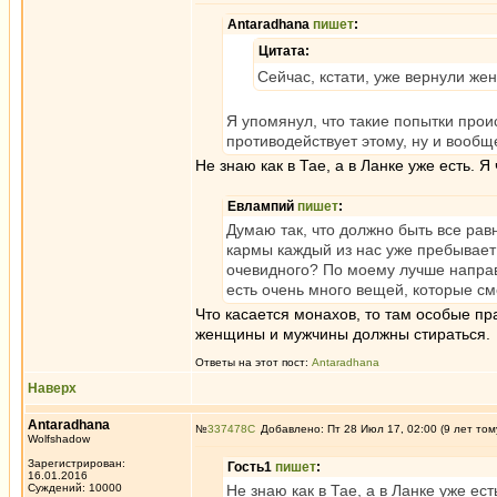
Antaradhana
пишет
:
Цитата:
Сейчас, кстати, уже вернули же
Я упомянул, что такие попытки проис
противодействует этому, ну и вообщ
Не знаю как в Тае, а в Ланке уже есть. Я
Евлампий
пишет
:
Думаю так, что должно быть все рав
кармы каждый из нас уже пребывает в
очевидного? По моему лучше направит
есть очень много вещей, которые с
Что касается монахов, то там особые пр
женщины и мужчины должны стираться.
Ответы на этот пост:
Antaradhana
Наверх
Antaradhana
№
337478
Добавлено: Пт 28 Июл 17, 02:00 (9 лет том
Wolfshadow
Зарегистрирован:
Гость1
пишет
:
16.01.2016
Суждений: 10000
Не знаю как в Тае, а в Ланке уже ес