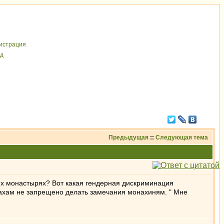
иcтрaция
д
Предыдущая
::
Следующая тема
ких монастырях? Вот какая гендерная дискриминация
нахам не запрещено делать замечания монахиням. " Мне