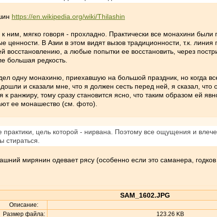
ашин
https://en.wikipedia.org/wiki/Thilashin
я к ним, мягко говоря - прохладно. Практически все монахини был
 ценности. В Азии в этом видят вызов традиционности, т.к. линия
й восстановлению, а любые попытки ее восстановить, через постри
е большая редкость.
идел одну монахиню, приехавшую на большой праздник, но когда все
ошли и сказали мне, что я должен сесть перед ней, я сказал, что о
тся к ранжиру, тому сразу становится ясно, что таким образом ей я
ают ее монашество (см. фото).
е практики, цель которой - нирвана. Поэтому все ощущения и влеч
 стираться.
рашний мирянин одевает рясу (особенно если это саманера, годков 1
SAM_1602.JPG
Описание:
Размер файла:
123.26 KB