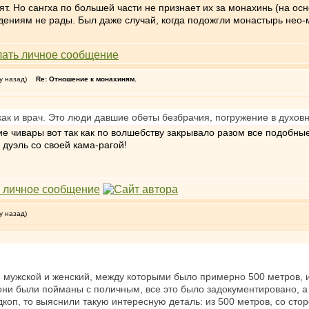
т. Но сангха по большей части не признает их за монахинь (на осн
едениям не рады. Был даже случай, когда подожгли монастырь нео-
у назад)
Re: Отношение к монахиням.
ак и врач. Это люди давшие обеты безбрачия, погружение в духовн
ние чивары вот так как по волшебству закрывало разом все подобн
дуэль со своей кама-рагой!
у назад)
я мужской и женский, между которыми было примерно 500 метров,
 они были пойманы с поличным, все это было задокументировано, а
коп, то выяснили такую интересную деталь: из 500 метров, со ст