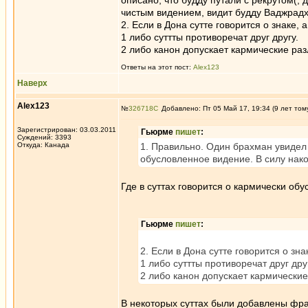
описано, что будду путали с рекрутом(, 
чистым видением, видит будду Ваджрадх
2. Если в Дона сутте говорится о знаке, 
1 либо суттты противоречат друг другу.
2 либо канон допускает кармические ра
Ответы на этот пост:
Alex123
Наверх
Alex123
№
326718
Добавлено: Пт 05 Май 17, 19:34 (9 лет том
Зарегистрирован: 03.03.2011
Гьюрме
пишет
:
Суждений: 3393
Откуда: Канада
1. Правильно. Один брахман увидел 
обусловленное видение. В силу нак
Где в суттах говорится о кармически о
Гьюрме
пишет
:
2. Если в Дона сутте говорится о зна
1 либо суттты противоречат друг дру
2 либо канон допускает кармически
В некоторых суттах были добавлены фра