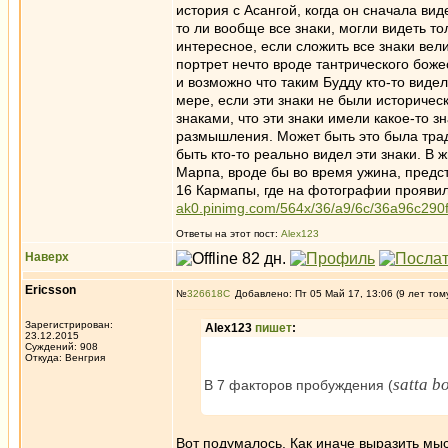
история с Асангой, когда он сначала вид
то ли вообще все знаки, могли видеть т
интересное, если сложить все знаки вел
портрет нечто вроде тантрического боже
и возможно что таким Будду кто-то виде
мере, если эти знаки не были историчес
знаками, что эти знаки имели какое-то 
размышления. Может быть это была трад
быть кто-то реально видел эти знаки. В
Марпа, вроде бы во время ужина, предст
16 Кармапы, где на фотографии прояви
ak0.pinimg.com/564x/36/a9/6c/36a96c29
Ответы на этот пост:
Alex123
Наверх
Ericsson
№
326618
Добавлено: Пт 05 Май 17, 13:06 (9 лет том
Зарегистрирован:
Alex123
пишет
:
23.12.2015
Суждений: 908
Откуда: Венгрия
satta b
В 7 факторов пробуждения (
Вот подумалось. Как иначе выразить мы