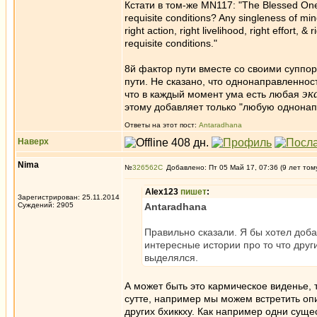
Кстати в том-же MN117: "The Blessed One s
requisite conditions? Any singleness of min
right action, right livelihood, right effort, 
requisite conditions."
8й фактор пути вместе со своими суппо
пути. Не сказано, что однонаправленнос
эк
что в каждый момент ума есть любая
этому добавляет только "любую однонап
Ответы на этот пост:
Antaradhana
Наверх
Nima
№
326562
Добавлено: Пт 05 Май 17, 07:36 (9 лет том
Alex123
пишет
:
Зарегистрирован: 25.11.2014
Суждений: 2905
Antaradhana
Правильно сказали. Я бы хотел доба
интересные истории про то что друг
выделялся.
А может быть это кармическое виденье, т
сутте, например мы можем встретить опис
других бхиккху. Как например одни сущест