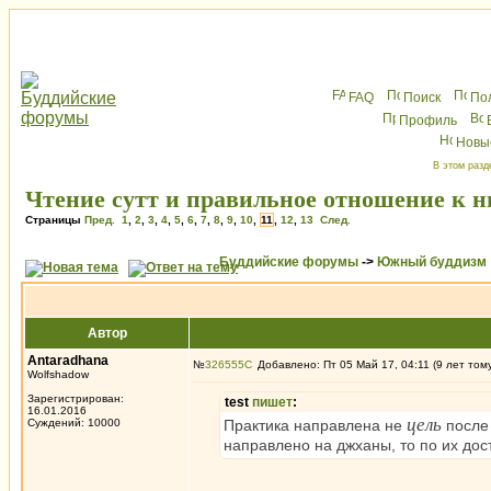
FAQ
Поиск
По
Профиль
Новы
В этом разд
Чтение сутт и правильное отношение к н
Страницы
Пред.
1
,
2
,
3
,
4
,
5
,
6
,
7
,
8
,
9
,
10
,
11
,
12
,
13
След.
Буддийские форумы
->
Южный буддизм
Автор
Antaradhana
№
326555
Добавлено: Пт 05 Май 17, 04:11 (9 лет том
Wolfshadow
Зарегистрирован:
test
пишет
:
16.01.2016
цель
Суждений: 10000
Практика направлена не
после 
направлено на джханы, то по их до