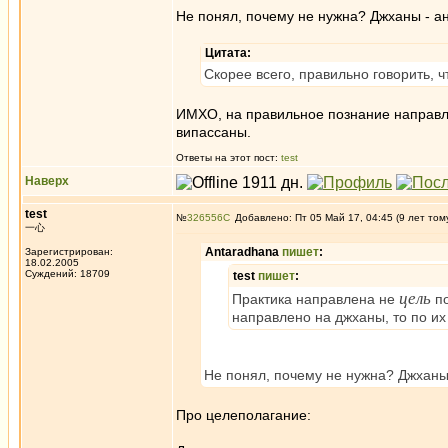
Не понял, почему не нужна? Джханы - ан
Цитата:
Скорее всего, правильно говорить, 
ИМХО, на правильное познание направле
випассаны.
Ответы на этот пост:
test
Наверх
test
№
326556
Добавлено: Пт 05 Май 17, 04:45 (9 лет том
一心
Antaradhana
пишет
:
Зарегистрирован:
18.02.2005
Суждений: 18709
test
пишет
:
цель
Практика направлена не
по
направлено на джханы, то по и
Не понял, почему не нужна? Джханы 
Про целеполагание: