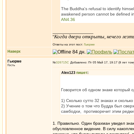
The Buddha's refusal to identify himse
awakened person cannot be defined in 
AN4.36
_________________
Когда двери открыты, нечего лезть
"
Ответы на этот пост:
Гьюрме
Наверх
Гьюрме
№
326715
Добавлено: Пт 05 Май 17, 19:17 (9 лет том
Гость
Alex123
пишет
:
Говорится об одном знаке который 
1) Сколько сутто 32 знаках и сколько
2) Учение о том что Будда был свер
самбодхи, противоречит этим редки
1. Правильно. Один брахман увидел знак
обусловленное видение. В силу накоплен