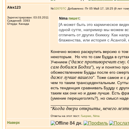
Alex123
№
326707
Добавлено: Пт 05 Май 17, 18:25 (9 лет том
Зарегистрирован: 03.03.2011
Nima
пишет
:
Суждений: 3393
Откуда: Канада
[А может быть это кармическое виден
одной сутте, например мы можем встр
отличить от других бхиккху. Как напр
блаженства, или история с Асангой,
Конечно можно раскрутить версию о том
некоторым. Но что то сам Будда в суттах
даже противоречит ему. 
Учением ("
сам добился Бодхи
"), ну и понятно пр
обожествлением Будды после его смерти 
даже лучше вашего
". Тоже самое и с
чем то таким трансцедентальным. Сутты
есть тенденция сравнивать Будду с друг
таким как они но и даже лучше. Есть фраз
(умение перещеголять?), но смысл наде
_________________
Когда двери открыты, нечего лезть
"
Ответы на этот пост:
Гьюрме
,
Nima
Наверх