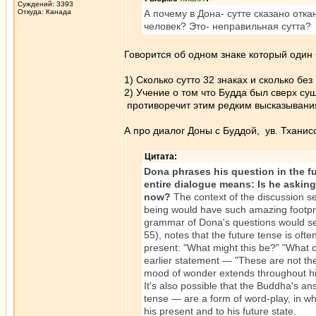
Суждений: 3393
Откуда: Канада
А почему в Дона- сутте сказано отка
человек? Это- неправильная сутта?
Говорится об одном знаке который один
1) Сколько сутто 32 знаках и сколько без
2) Учение о том что Будда был сверх су
противоречит этим редким высказывания
А про диалог Доны с Буддой, ув. Тханис
Цитата:
Dona phrases his question in the fu
entire dialogue means: Is he asking 
now?
The context of the discussion 
being would have such amazing footpri
grammar of Dona's questions would seem
55), notes that the future tense is oft
present: "What might this be?" "What o
earlier statement — "These are not the
mood of wonder extends throughout hi
It's also possible that the Buddha's an
tense — are a form of word-play, in whi
his present and to his future state.