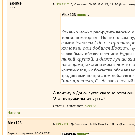
Гьюрме
№
326711
Добавлено: Пт 05 Май 17, 18:46 (9 лет том
Гость
Alex123
пишет
:
Конечно можно раскрутить версию о
только некоторым. Но что то сам Буд
даже противоре
самим Учением ("
который сам добился Бодхи
"), 
знака были обожествлением Будды по
такой крутой, и даже лучше ва
легендами, мистицизмом и чем то т
критикуются, их божества обсмеиваю
традициями но при этом добавлять чт
one-upmanship
"
". Не знаю точный 
А почему в Дона- сутте сказано отканони
Это- неправильная сутта?
Ответы на этот пост:
Alex123
Наверх
Alex123
№
326712
Добавлено: Пт 05 Май 17, 18:57 (9 лет том
Зарегистрирован: 03.03.2011
Гьюрме
пишет
: