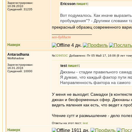
Зарегистрирован:
Ericsson
пишет
:
10.09.2010
Суждений: 31235
Вот подумалось. Как иначе выразит
пробуждения"? - Другими словами та 
прекрасный образец современного вари
_________________
нео-буддист
Наверх
Antaradhana
№
326653
Добавлено: Пт 05 Май 17, 16:06 (9 лет том
Wolfshadow
Зарегистрирован:
test
пишет
:
16.01.2016
Суждений: 10000
Джханы - стадии правильного самадх
н
Я думаю, что каждый фактор пути
Направленность фактора на самого с
У меня не выходит. Самадхи (в контекст
джхан и бесформенных сфер. Джхнаны ну
видеть явления как есть, что ведет к пр
Чтение сутт и размышление - дело полез
Ответы на этот пост:
test
Наверх