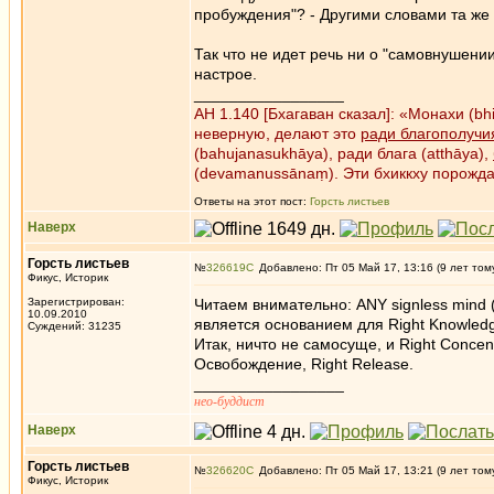
пробуждения"? - Другими словами та же м
Так что не идет речь ни о "самовнушении
настрое.
_________________
АН 1.140 [Бхагаван сказал]: «Монахи (b
неверную, делают это
ради благополучи
(bahujanasukhāya), ради блага (atthāya),
(devamanussānaṃ). Эти бхиккху порожд
Ответы на этот пост:
Горсть листьев
Наверх
Горсть листьев
№
326619
Добавлено: Пт 05 Май 17, 13:16 (9 лет том
Фикус, Историк
Зарегистрирован:
Читаем внимательно: ANY signless mind (eq
10.09.2010
является основанием для Right Knowledg
Суждений: 31235
Итак, ничто не самосуще, и Right Concen
Освобождение, Right Release.
_________________
нео-буддист
Наверх
Горсть листьев
№
326620
Добавлено: Пт 05 Май 17, 13:21 (9 лет том
Фикус, Историк