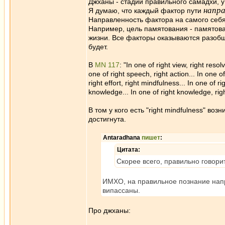
Джханы - стадии правильного самадхи, у
напра
Я думаю, что каждый фактор пути
Направленность фактора на самого себя 
Например, цель памятования - памятован
жизни. Все факторы оказываются разобще
будет.
В
MN 117
: "In one of right view, right res
one of right speech, right action... In one of r
right effort, right mindfulness... In one of r
knowledge... In one of right knowledge, rig
В том у кого есть "right mindfulness" возни
достигнута.
Antaradhana
пишет
:
Цитата:
Скорее всего, правильно говори
ИМХО, на правильное познание напр
випассаны.
Про джханы: