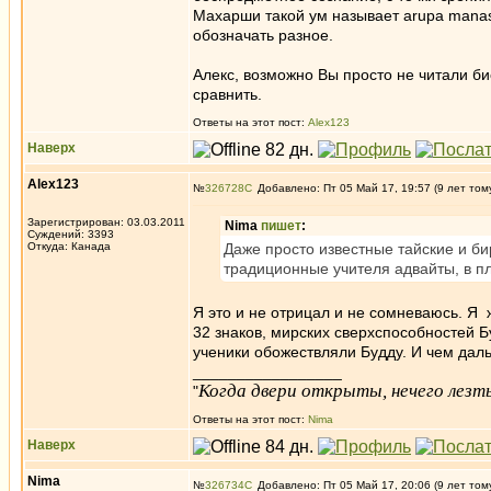
Махарши такой ум называет arupa manas
обозначать разное.
Алекс, возможно Вы просто не читали би
сравнить.
Ответы на этот пост:
Alex123
Наверх
Alex123
№
326728
Добавлено: Пт 05 Май 17, 19:57 (9 лет том
Зарегистрирован: 03.03.2011
Nima
пишет
:
Суждений: 3393
Откуда: Канада
Даже просто известные тайские и би
традиционные учителя адвайты, в пл
Я это и не отрицал и не сомневаюсь. Я 
32 знаков, мирских сверхспособностей Б
ученики обожествляли Будду. И чем дал
_________________
Когда двери открыты, нечего лезть
"
Ответы на этот пост:
Nima
Наверх
Nima
№
326734
Добавлено: Пт 05 Май 17, 20:06 (9 лет том