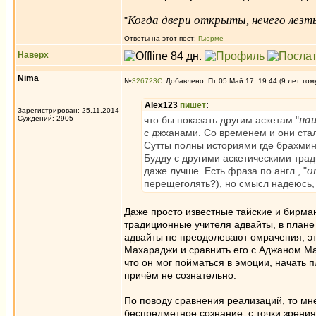
_________________
Когда двери открыты, нечего лезть
"
Ответы на этот пост:
Гьюрме
Наверх
Nima
№
326723
Добавлено: Пт 05 Май 17, 19:44 (9 лет том
Alex123
пишет
:
Зарегистрирован: 25.11.2014
на
Суждений: 2905
что бы показать другим аскетам "
с джханами. Со временем и они ста
Сутты полны историями где брахмин
Будду с другими аскетическими трад
o
даже лучше. Есть фраза по англ., "
перещеголять?), но смысл надеюсь,
Даже просто известные тайские и бирман
традиционные учителя адвайты, в плане 
адвайты не преодолевают омрачения, эт
Махараджи и сравнить его с Аджаном М
что он мог пойматься в эмоции, начать п
причём не сознательно.
По поводу сравнения реализаций, то мне
беспредметное сознание, с точки зрени