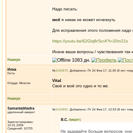
Надо писать:
моё
я никак не может исчезнуть
Для исправления этого положения надо 
https://youtu.be/62GIq8rScrA?t=20m21s
Иначе ваши вопросы / чувствования так 
Наверх
Иона
№
316387
Добавлено: Пт 24 Фев 17, 11:30 (9 лет том
Гость
Vital
Откуда: Moscow
Своё и моё это одно и то же.
Наверх
Samantabhadra
№
316395
Добавлено: Пт 24 Фев 17, 12:53 (9 лет том
удаленный аккаунт
В.С.
пишет
:
Зарегистрирован:
10.01.2009
Суждений: 10755
Не задавайте больше вопросов, они