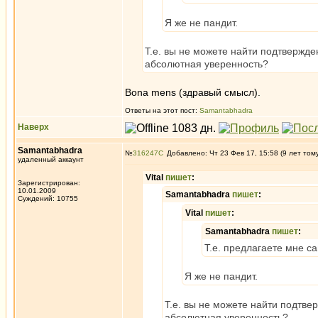
Я же не пандит.
Т.е. вы не можете найти подтвержде
абсолютная уверенность?
Bona mens (здравый смысл).
Ответы на этот пост:
Samantabhadra
Наверх
Samantabhadra
№
316247
Добавлено: Чт 23 Фев 17, 15:58 (9 лет том
удаленный аккаунт
Vital
пишет
:
Зарегистрирован:
10.01.2009
Samantabhadra
пишет
:
Суждений: 10755
Vital
пишет
:
Samantabhadra
пишет
:
Т.е. предлагаете мне с
Я же не пандит.
Т.е. вы не можете найти подтве
абсолютная уверенность?