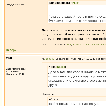
Samantabhadra
пишет
:
Откуда: Moscow
Пока есть ваше Я, есть и другие сущ
буддизме, тем он и отличается от те
Дело в том, что своё я никак не может и
отсутствовать. Даже в арупа дхъянах. А 
и отсутствие этого в жизни приносит ещё
Ответы на этот пост:
Vital
,
Samantabhadra
,
Samantabha
Наверх
Vital
№
316384
Добавлено: Пт 24 Фев 17, 11:02 (9 лет том
Иона
пишет
:
Зарегистрирован:
17.12.2016
Дело в том, что своё я никак не мож
Суждений: 1134
отсутствовать. Даже в арупа дхъянах
страдание, и отсутствие этого в жи
друга.
Пишите:
Цитата:
своё я никак не может исчезнуть