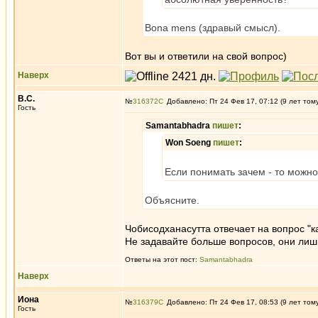
Bona mens (здравый смысл).
Вот вы и ответили на свой вопрос)
Наверх
В.С.
№
316372
Добавлено: Пт 24 Фев 17, 07:12 (9 лет том
Гость
Samantabhadra
пишет
:
Won Soeng
пишет
:
Если понимать зачем - то можно
Объясните.
Чобисодханасутта отвечает на вопрос "к
Не задавайте больше вопросов, они лиш
Ответы на этот пост:
Samantabhadra
Наверх
Иона
№
316379
Добавлено: Пт 24 Фев 17, 08:53 (9 лет том
Гость