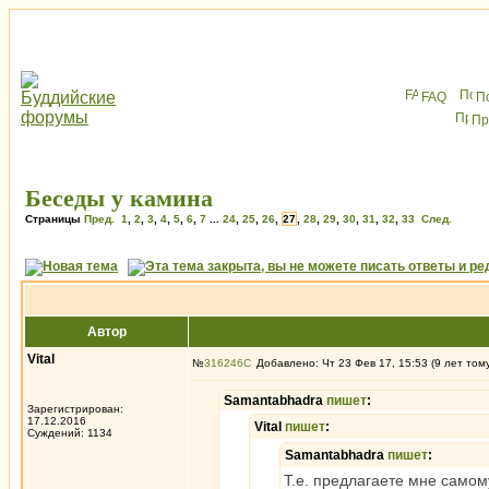
FAQ
П
Пр
Беседы у камина
Страницы
Пред.
1
,
2
,
3
,
4
,
5
,
6
,
7
...
24
,
25
,
26
,
27
,
28
,
29
,
30
,
31
,
32
,
33
След.
Автор
Vital
№
316246
Добавлено: Чт 23 Фев 17, 15:53 (9 лет том
Samantabhadra
пишет
:
Зарегистрирован:
17.12.2016
Vital
пишет
:
Суждений: 1134
Samantabhadra
пишет
:
Т.е. предлагаете мне самом