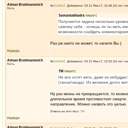
Atman Brahmanovich
№
310941
Добавлено: Сб 21 Янв 17, 22:48 (10 лет то
Гость
Samantabhadra
пишет
:
Получается задача несколько-уровне
самому себе - хочешь ли ты жить им
возможности снабдить комментарием
Раз уж никто не может, то начите Вы )
Наверх
Atman Brahmanovich
№
310943
Добавлено: Сб 21 Янв 17, 22:53 (10 лет то
Гость
ТМ
пишет
:
Не все хотят жить, даже из небудди
(танха/чанда). Из желания долго жит
Ну раз жизнь не прекращается, то можн
длительное время противостоит смерти. 
направление. Можно назвать это целью.
Ответы на этот пост:
ТМ
Наверх
Atman Brahmanovich