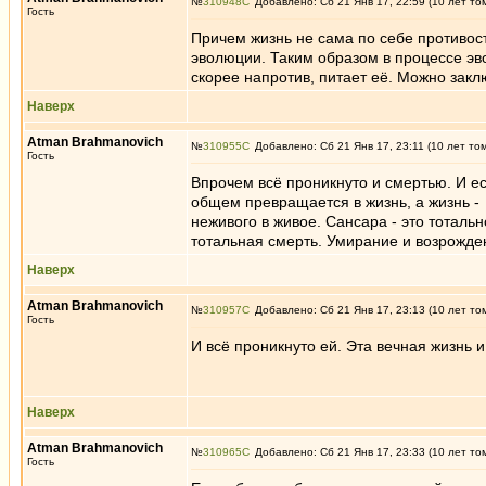
№
310948
Добавлено: Сб 21 Янв 17, 22:59 (10 лет то
Гость
Причем жизнь не сама по себе противос
эволюции. Таким образом в процессе эво
скорее напротив, питает её. Можно закл
Наверх
Atman Brahmanovich
№
310955
Добавлено: Сб 21 Янв 17, 23:11 (10 лет то
Гость
Впрочем всё проникнуто и смертью. И ес
общем превращается в жизнь, а жизнь - 
неживого в живое. Сансара - это тоталь
тотальная смерть. Умирание и возрождени
Наверх
Atman Brahmanovich
№
310957
Добавлено: Сб 21 Янв 17, 23:13 (10 лет то
Гость
И всё проникнуто ей. Эта вечная жизнь 
Наверх
Atman Brahmanovich
№
310965
Добавлено: Сб 21 Янв 17, 23:33 (10 лет то
Гость