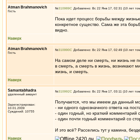
Atman Brahmanovich
№
310989
Добавлено: Вс 22 Янв 17, 02:31 (10 лет то
Гость
Пока идет процесс борьбы между жизнью
конкретное существо. Сама же эта борьб
видно.
Наверх
Atman Brahmanovich
№
310990
Добавлено: Вс 22 Янв 17, 02:49 (10 лет то
Гость
На самом деле ни смерть, ни жизнь не п
в смерть, а смерть в жизнь, возникают м
жизнь, и смерть.
Наверх
Samantabhadra
№
310992
Добавлено: Вс 22 Янв 17, 03:11 (10 лет то
удаленный аккаунт
Получается, что мы имеем да данный м
Зарегистрирован:
- ни одного однозначного ответа на пост
10.01.2009
Суждений: 10755
- один годный, но краткий комментарий 
- один почти годный комментарий со ст
И это всё? Расселись тут у камина, безд
Наверх