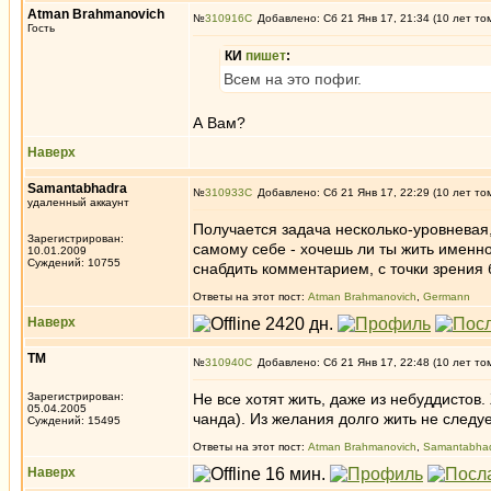
Atman Brahmanovich
№
310916
Добавлено: Сб 21 Янв 17, 21:34 (10 лет то
Гость
КИ
пишет
:
Всем на это пофиг.
А Вам?
Наверх
Samantabhadra
№
310933
Добавлено: Сб 21 Янв 17, 22:29 (10 лет то
удаленный аккаунт
Получается задача несколько-уровневая,
Зарегистрирован:
самому себе - хочешь ли ты жить именно
10.01.2009
Суждений: 10755
снабдить комментарием, с точки зрения
Ответы на этот пост:
Atman Brahmanovich
,
Germann
Наверх
ТМ
№
310940
Добавлено: Сб 21 Янв 17, 22:48 (10 лет то
Зарегистрирован:
Не все хотят жить, даже из небуддистов
05.04.2005
чанда). Из желания долго жить не следуе
Суждений: 15495
Ответы на этот пост:
Atman Brahmanovich
,
Samantabha
Наверх