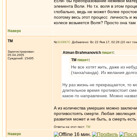
Если- бы преобразование неживой матер
элемента Воли. Но т.к. воля в этом проц
глобально, ведь не может более простое
поэтому весь этот процесс личность и ж
колесе возьмется Воля? Просто она там
Наверх
ТМ
№
310987
Добавлено: Вс 22 Янв 17, 02:26 (10 лет то
Зарегистрирован:
Atman Brahmanovich
пишет
:
05.04.2005
Суждений: 15495
ТМ
пишет
:
Не все хотят жить, даже из неб
(танха/чанда). Из желания долго
Ну раз жизнь не прекращается, то 
длительное время противостоит смер
какое-то направление. Можно назват
А из количества умерших можно заключить
противостоять смерти. Любая эволюция з
развития может и не быть, а смерть есть 
Ответы на этот пост:
ТМ
Наверх