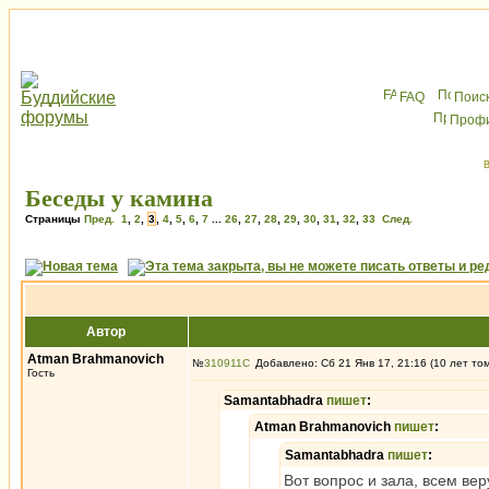
FAQ
Поис
Проф
В
Беседы у камина
Страницы
Пред.
1
,
2
,
3
,
4
,
5
,
6
,
7
...
26
,
27
,
28
,
29
,
30
,
31
,
32
,
33
След.
Автор
Atman Brahmanovich
№
310911
Добавлено: Сб 21 Янв 17, 21:16 (10 лет то
Гость
Samantabhadra
пишет
:
Atman Brahmanovich
пишет
:
Samantabhadra
пишет
:
Вот вопрос и зала, всем ве