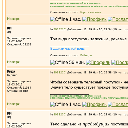
новичок на форуме, прочитавший несколько книжек
и доверяющий сведениям, изложенным в метафизическом трактате Д.Андреева 
Ответы на этот пост:
Горсть листьев
Наверх
КИ
№
303321
Добавлено: Вт 29 Ноя 16, 22:54 (10 лет то
3Д
Зарегистрирован:
Три вида поступков - телесные, речевые
17.02.2005
_________________
Суждений: 52231
Буддизм чистой воды
Ответы на этот пост:
Frithegar
Наверх
Кира
№
303322
Добавлено: Вт 29 Ноя 16, 22:58 (10 лет то
Кирилл
Зарегистрирован:
Чтобы совершить телесный поступок - н
18.03.2012
Значит тело существует прежде поступка
Суждений: 11534
Откуда: Москва
_________________
новичок на форуме, прочитавший несколько книжек
и доверяющий сведениям, изложенным в метафизическом трактате Д.Андреева 
Наверх
КИ
№
303323
Добавлено: Вт 29 Ноя 16, 23:01 (10 лет то
3Д
предыдущих
Зарегистрирован:
Тело сделано из
поступко
17.02.2005