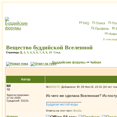
FAQ
Поиск
По
Профиль
Новы
В этом разд
Вещество буддийской Вселенной
Страницы
1
,
2
,
3
,
4
,
5
,
6
,
7
,
8
,
9
,
10
След.
Буддийские форумы
->
Чайная
Автор
КИ
№
303317
Добавлено: Вт 29 Ноя 16, 22:31 (10 лет то
3Д
Зарегистрирован:
Из чего же сделана Вселенная? Из посту
17.02.2005
_________________
Суждений: 52231
Буддизм чистой воды
Ответы на этот пост:
BonZa
Наверх