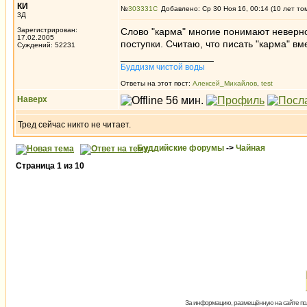
КИ
№
303331
Добавлено: Ср 30 Ноя 16, 00:14 (10 лет то
3Д
Зарегистрирован:
Слово "карма" многие понимают неверно.
17.02.2005
поступки. Считаю, что писать "карма" вм
Суждений: 52231
_________________
Буддизм чистой воды
Ответы на этот пост:
Алексей_Михайлов
,
test
Наверх
Тред сейчас никто не читает.
Буддийские форумы
->
Чайная
Страница
1
из
10
За информацию, размещённую на сайте пол