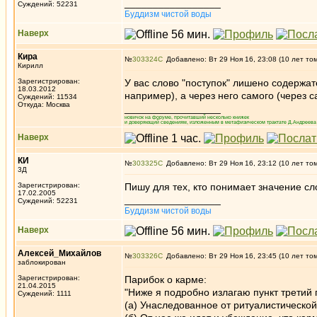
_________________
Суждений: 52231
Буддизм чистой воды
Наверх
Кира
№
303324
Добавлено: Вт 29 Ноя 16, 23:08 (10 лет то
Кирилл
Зарегистрирован:
У вас слово "поступок" лишено содержат
18.03.2012
например), а через него самого (через с
Суждений: 11534
Откуда: Москва
_________________
новичок на форуме, прочитавший несколько книжек
и доверяющий сведениям, изложенным в метафизическом трактате Д.Андреева 
Наверх
КИ
№
303325
Добавлено: Вт 29 Ноя 16, 23:12 (10 лет то
3Д
Зарегистрирован:
Пишу для тех, кто понимает значение сло
17.02.2005
_________________
Суждений: 52231
Буддизм чистой воды
Наверх
Алексей_Михайлов
№
303326
Добавлено: Вт 29 Ноя 16, 23:45 (10 лет то
заблокирован
Зарегистрирован:
Парибок о карме:
21.04.2015
"Ниже я подробно излагаю пункт третий 
Суждений: 1111
(а) Унаследованное от ритуалистической