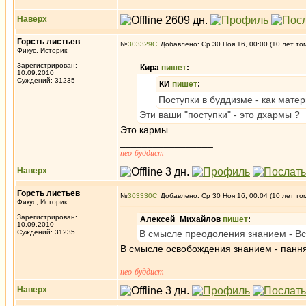
Наверх
Горсть листьев
№
303329
Добавлено: Ср 30 Ноя 16, 00:00 (10 лет то
Фикус, Историк
Зарегистрирован:
Кира
пишет
:
10.09.2010
Суждений: 31235
КИ
пишет
:
Поступки в буддизме - как мате
Эти ваши "поступки" - это дхармы ?
Это кармы.
_________________
нео-буддист
Наверх
Горсть листьев
№
303330
Добавлено: Ср 30 Ноя 16, 00:04 (10 лет то
Фикус, Историк
Зарегистрирован:
Алексей_Михайлов
пишет
:
10.09.2010
Суждений: 31235
В смысле преодоления знанием - В
В смысле освобождения знанием - панн
_________________
нео-буддист
Наверх