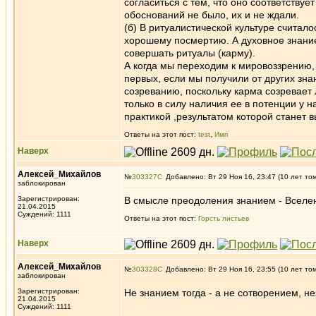
согласиться с тем, что оно соответству
обоснований не было, их и не ждали.
(б) В ритуалистической культуре считало
хорошему посмертию. А духовное знание 
совершать ритуалы (карму).
А когда мы переходим к мировоззрению,
первых, если мы получили от других зн
созреванию, поскольку карма созревает
только в силу наличия ее в потенции у 
практикой ,результатом которой станет 
Ответы на этот пост:
test
,
Имп
Наверх
Алексей_Михайлов
№
303327
Добавлено: Вт 29 Ноя 16, 23:47 (10 лет то
заблокирован
Зарегистрирован:
В смысле преодоления знанием - Вселе
21.04.2015
Суждений: 1111
Ответы на этот пост:
Горсть листьев
Наверх
Алексей_Михайлов
№
303328
Добавлено: Вт 29 Ноя 16, 23:55 (10 лет то
заблокирован
Зарегистрирован:
Не знанием тогда - а не сотворением, н
21.04.2015
Суждений: 1111