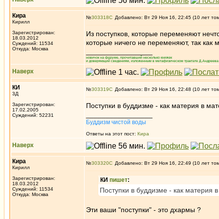
Кира
№
303318
Добавлено: Вт 29 Ноя 16, 22:45 (10 лет то
Кирилл
Зарегистрирован:
Из поступков, которые переменяют нечт
18.03.2012
которые ничего не переменяют, так как 
Суждений: 11534
Откуда: Москва
_________________
новичок на форуме, прочитавший несколько книжек
и доверяющий сведениям, изложенным в метафизическом трактате Д.Андреева 
Наверх
КИ
№
303319
Добавлено: Вт 29 Ноя 16, 22:48 (10 лет то
3Д
Зарегистрирован:
Поступки в буддизме - как материя в ма
17.02.2005
_________________
Суждений: 52231
Буддизм чистой воды
Ответы на этот пост:
Кира
Наверх
Кира
№
303320
Добавлено: Вт 29 Ноя 16, 22:49 (10 лет то
Кирилл
Зарегистрирован:
КИ
пишет
:
18.03.2012
Суждений: 11534
Поступки в буддизме - как материя 
Откуда: Москва
Эти ваши "поступки" - это дхармы ?
_________________