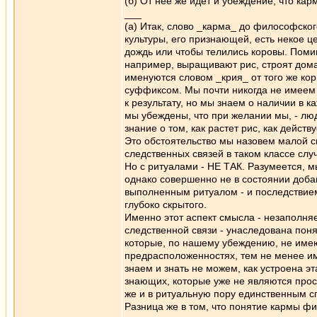
(б) От нее же идет и убеждение, что ка
___
(а) Итак, слово _карма_ до философског
культуры, его признающей, есть некое 
дождь или чтобы телились коровы. Поми
например, выращивают рис, строят дома
именуются словом _крия_ от того же кор
суффиксом. Мы почти никогда не имеем 
к результату, но мы знаем о наличии в 
мы убеждены, что при желании мы, - люд
знание о том, как растет рис, как дейс
Это обстоятельство мы назовем малой с
следственных связей в таком классе слу
Но с ритуалами - НЕ ТАК. Разумеется, 
однако совершенно не в состоянии доба
выполненным ритуалом - и последствием
глубоко скрытого.
Именно этот аспект смысла - незаполня
следственной связи - унаследована пон
которые, по нашему убеждению, не имею
предрасположенностях, тем не менее и
знаем и знать не можем, как устроена э
знающих, которые уже не являются прос
же и в ритуальную пору единственным сп
Разница же в том, что понятие кармы фи