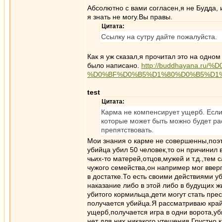
Абсолютно с вами согласен,я не Будда, 
я знать не могу.Вы правы.
Цитата:
Ссылку на сутру дайте пожалуйста.
Как я уж сказал,я прочитал это на одном
было написано.
http://buddhayana.r
%D0%BF%D0%B5%D1%80%D0%B5%D1%
test
Цитата:
Карма не компенсирует ущерб. Если у
которые может быть можно будет ра
препятствовать.
Мои знания о карме не совершенны,поэ
убийца убил 50 человек,то он причинил в
чьих-то матерей,отцов,мужей и т.д.,тем
чужого семейства,он например мог ввергн
в достатке.То есть своими действиями 
наказание либо в этой либо в будущих ж
убитого кормильца,дети могут стать пре
получается убийца.Я рассматриваю край
ущерб,получается игра в одни ворота,уб
нет для них никакого утешения.Грустно к