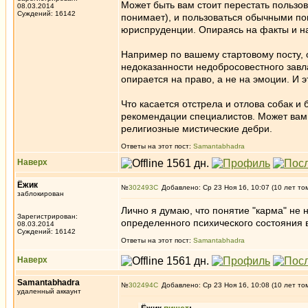
Может быть вам стоит перестать пользов
08.03.2014
Суждений: 16142
понимает), и пользоваться обычными пон
юриспруденции. Опираясь на факты и н
Например по вашему стартовому посту, 
недоказанности недобросовестного завл
опирается на право, а не на эмоции. И э
Что касается отстрела и отлова собак и
рекомендации специалистов. Может вам и
религиозные мистические дебри.
Ответы на этот пост:
Samantabhadra
Наверх
Ёжик
№
302493
Добавлено: Ср 23 Ноя 16, 10:07 (10 лет то
заблокирован
Лично я думаю, что понятие "карма" не
Зарегистрирован:
определенного психического состояния в
08.03.2014
Суждений: 16142
Ответы на этот пост:
Samantabhadra
Наверх
Samantabhadra
№
302494
Добавлено: Ср 23 Ноя 16, 10:08 (10 лет то
удаленный аккаунт