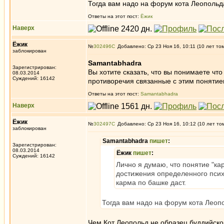
Тогда вам надо на форум кота Леопольд
Ответы на этот пост:
Ёжик
Наверх
Ёжик
№
302496
Добавлено: Ср 23 Ноя 16, 10:11 (10 лет то
заблокирован
Samantabhadra
Зарегистрирован:
Вы хотите сказать, что вы понимаете чт
08.03.2014
Суждений: 16142
противоречия связанные с этим понятием
Ответы на этот пост:
Samantabhadra
Наверх
Ёжик
№
302497
Добавлено: Ср 23 Ноя 16, 10:12 (10 лет то
заблокирован
Samantabhadra
пишет
:
Зарегистрирован:
08.03.2014
Ёжик
пишет
:
Суждений: 16142
Лично я думаю, что понятие "к
достижения определенного психи
карма по башке даст.
Тогда вам надо на форум кота Леоп
Чем Кот Леопольд не образец буддийско