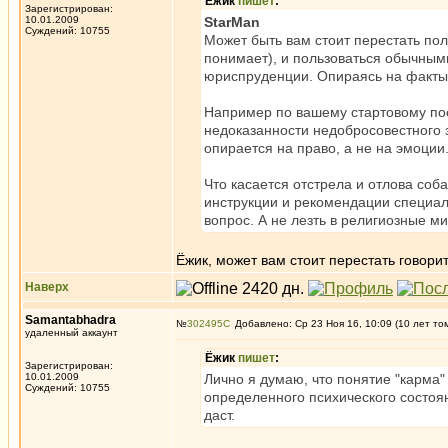
Ёжик
пишет
:
Зарегистрирован:
10.01.2009
StarMan
Суждений: 10755
Может быть вам стоит перестать пол
понимает), и пользоваться обычными
юриспруденции. Опираясь на факты
Например по вашему стартовому пос
недоказанности недобросовестного 
опирается на право, а не на эмоции.
Что касается отстрела и отлова соб
инструкции и рекомендации специал
вопрос. А не лезть в религиозные м
Ёжик, может вам стоит перестать говорит
Наверх
Samantabhadra
№
302495
Добавлено: Ср 23 Ноя 16, 10:09 (10 лет то
удаленный аккаунт
Ёжик
пишет
:
Зарегистрирован:
10.01.2009
Лично я думаю, что понятие "карма
Суждений: 10755
определенного психического состоян
даст.