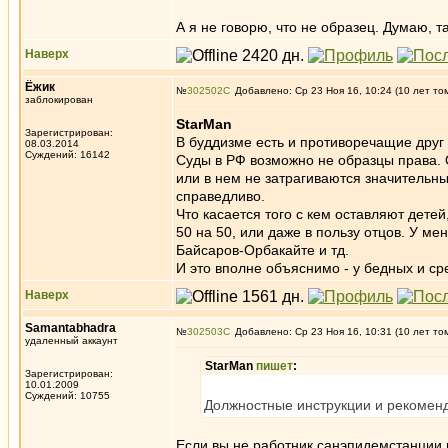
А я не говорю, что не образец. Думаю, т
Наверх
Ёжик
№
302502
Добавлено: Ср 23 Ноя 16, 10:24 (10 лет то
заблокирован
StarMan
Зарегистрирован:
В буддизме есть и противоречащие друг 
08.03.2014
Суждений: 16142
Суды в РФ возможно не образцы права. О
или в нем не затрагиваются значительн
справедливо.
Что касается того с кем оставляют дете
50 на 50, или даже в пользу отцов. У м
Байсаров-Орбакайте и тд.
И это вполне объяснимо - у бедных и ср
Наверх
Samantabhadra
№
302503
Добавлено: Ср 23 Ноя 16, 10:31 (10 лет то
удаленный аккаунт
StarMan
пишет
:
Зарегистрирован:
10.01.2009
Суждений: 10755
Должностные инструкции и рекомен
Если вы не работник санэпидемстанции и