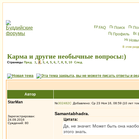
FAQ
Поиск
По
Профиль
Новы
В этом разд
Карма и другие необычные вопросы:)
Страницы
Пред.
1
,
2
,
3
,
4
,
5
,
6
,
7
,
8
,
9
,
10
След.
Автор
StarMan
№
302482
Добавлено: Ср 23 Ноя 16, 08:59 (10 лет то
Samantabhadra.
Зарегистрирован:
Цитата:
24.09.2016
Суждений: 80
Да, не значит. Может быть она наоб
этого знать.