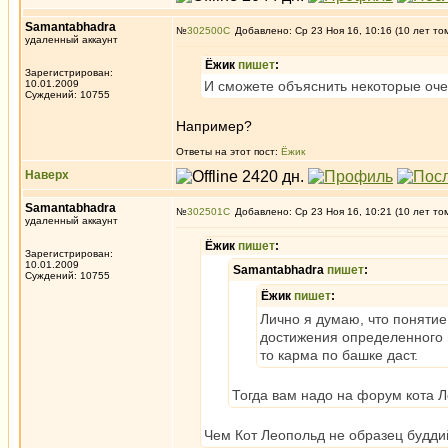
Samantabhadra
№
302500
Добавлено: Ср 23 Ноя 16, 10:16 (10 лет то
удаленный аккаунт
Ёжик
пишет
:
Зарегистрирован:
10.01.2009
И сможете объяснить некоторые оче
Суждений: 10755
Например?
Ответы на этот пост:
Ёжик
Наверх
Samantabhadra
№
302501
Добавлено: Ср 23 Ноя 16, 10:21 (10 лет то
удаленный аккаунт
Ёжик
пишет
:
Зарегистрирован:
10.01.2009
Samantabhadra
пишет
:
Суждений: 10755
Ёжик
пишет
:
Лично я думаю, что понятие
достижения определенного п
то карма по башке даст.
Тогда вам надо на форум кота 
Чем Кот Леопольд не образец будди