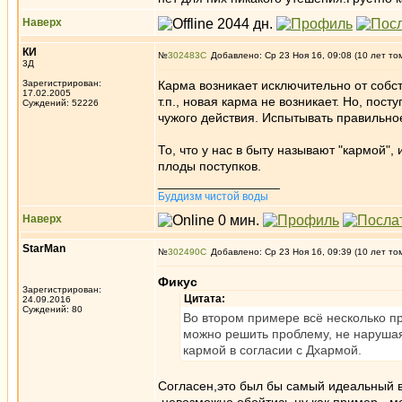
Наверх
КИ
№
302483
Добавлено: Ср 23 Ноя 16, 09:08 (10 лет то
3Д
Зарегистрирован:
Карма возникает исключительно от собст
17.02.2005
т.п., новая карма не возникает. Но, по
Суждений: 52226
чужого действия. Испытывать правильное
То, что у нас в быту называют "кармой",
плоды поступков.
_________________
Буддизм чистой воды
Наверх
StarMan
№
302490
Добавлено: Ср 23 Ноя 16, 09:39 (10 лет то
Фикус
Зарегистрирован:
Цитата:
24.09.2016
Суждений: 80
Во втором примере всё несколько пр
можно решить проблему, не нарушая
кармой в согласии с Дхармой.
Согласен,это был бы самый идеальный в