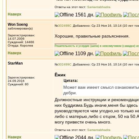
Ответы на этот пост:
Samantabhadra
Наверх
Won Soeng
№
302498
Добавлено: Ср 23 Ноя 16, 10:14 (10 лет то
заблокирован(а)
Зарегистрирован:
Хорошие, правильные разъяснения.
14.07.2006
_________________
Суждений: 14466
Откуда: Королев
Решительность и усердие (шила) в невозмутимом (самадхи) ис
Наверх
StarMan
№
302499
Добавлено: Ср 23 Ноя 16, 10:14 (10 лет то
Ёжик
Зарегистрирован:
Цитата:
24.09.2016
Суждений: 80
Может вам имеет смысл ознакомиться
дебри.
Должностные инструкции и рекомендации
них буддизма.Будь иначе,меня бы здесь 
руководствуются чем угодно,но только н
либо с матерью,либо с отцом, 50 на 50.
могу привести очень много.
Ответы на этот пост:
Samantabhadra
Наверх