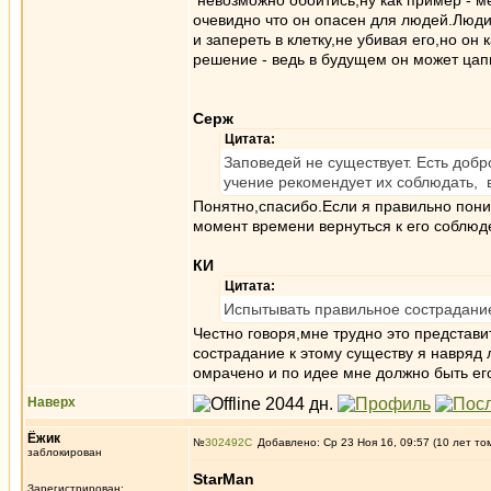
невозможно обойтись,ну как пример - м
очевидно что он опасен для людей.Люди
и запереть в клетку,не убивая его,но он
решение - ведь в будущем он может цапн
Серж
Цитата:
Заповедей не существует. Есть добр
учение рекомендует их соблюдать, 
Понятно,спасибо.Если я правильно пони
момент времени вернуться к его соблюд
КИ
Цитата:
Испытывать правильное сострадание 
Честно говоря,мне трудно это представи
сострадание к этому существу я навряд
омрачено и по идее мне должно быть его
Наверх
Ёжик
№
302492
Добавлено: Ср 23 Ноя 16, 09:57 (10 лет то
заблокирован
StarMan
Зарегистрирован: