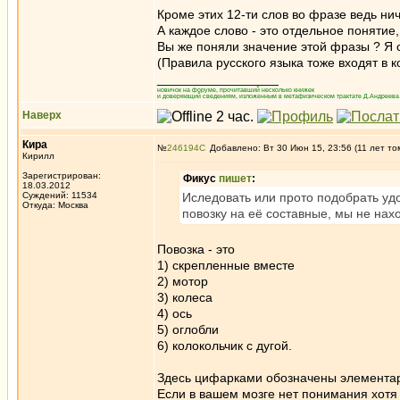
Кроме этих 12-ти слов во фразе ведь нич
А каждое слово - это отдельное понятие,
Вы же поняли значение этой фразы ? Я
(Правила русского языка тоже входят в 
_________________
новичок на форуме, прочитавший несколько книжек
и доверяющий сведениям, изложенным в метафизическом трактате Д.Андреева 
Наверх
Кира
№
246194
Добавлено: Вт 30 Июн 15, 23:56 (11 лет то
Кирилл
Зарегистрирован:
Фикус
пишет
:
18.03.2012
Суждений: 11534
Иследовать или прото подобрать уд
Откуда: Москва
повозку на её составные, мы не нахо
Повозка - это
1) скрепленные вместе
2) мотор
3) колеса
4) ось
5) оглобли
6) колокольчик с дугой.
Здесь цифарками обозначены элементар
Если в вашем мозге нет понимания хотя