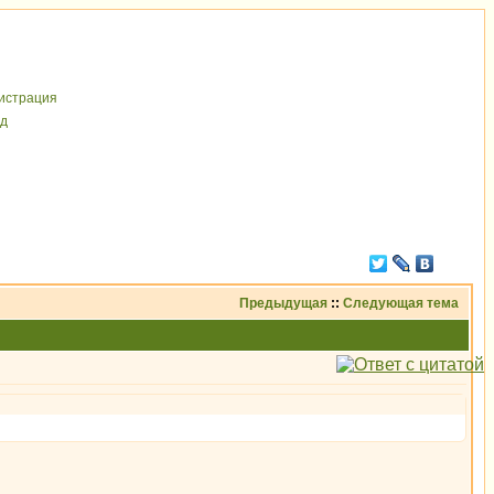
иcтрaция
д
Предыдущая
::
Следующая тема