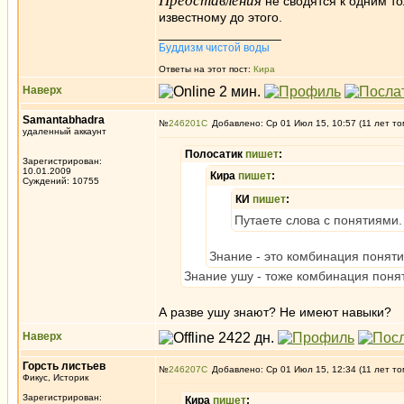
Представления
не сводятся к одним то
известному до этого.
_________________
Буддизм чистой воды
Ответы на этот пост:
Кира
Наверх
Samantabhadra
№
246201
Добавлено: Ср 01 Июл 15, 10:57 (11 лет то
удаленный аккаунт
Полосатик
пишет
:
Зарегистрирован:
10.01.2009
Кира
пишет
:
Суждений: 10755
КИ
пишет
:
Путаете слова с понятиями.
Знание - это комбинация понят
Знание ушу - тоже комбинация поня
А разве ушу знают? Не имеют навыки?
Наверх
Горсть листьев
№
246207
Добавлено: Ср 01 Июл 15, 12:34 (11 лет то
Фикус, Историк
Зарегистрирован:
Кира
пишет
: