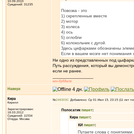
10.09.2010
Суждений: 31235
Повозка - это
1) скрепленные вместе
2) мотор
3) колеса
4) ось
5) оглобли
6) колокольчик с дугой.
Здесь цифарками обозначены элеме
Если в вашем мозге нет понимания 
Ни одно из представленных под цыфаркам
Путь рассуждения, который вы демонстри
если не ранее.
_________________
нео-буддист
Наверх
Кира
№
246303
Добавлено: Ср 01 Июл 15, 23:15 (11 лет то
Кирилл
Зарегистрирован:
Полосатик
пишет
:
18.03.2012
Суждений: 11534
Кира
пишет
:
Откуда: Москва
КИ
пишет
:
Путаете слова с понятиями.