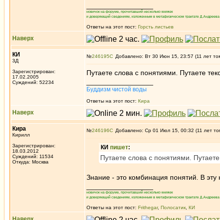
_________________
новичок на форуме, прочитавший несколько книжек
и доверяющий сведениям, изложенным в метафизическом трактате Д.Андреева 
Ответы на этот пост:
Горсть листьев
Наверх
КИ
№
246195
Добавлено: Вт 30 Июн 15, 23:57 (11 лет то
3Д
Зарегистрирован:
Путаете слова с понятиями. Путаете тек
17.02.2005
_________________
Суждений: 52234
Буддизм чистой воды
Ответы на этот пост:
Кира
Наверх
Кира
№
246196
Добавлено: Ср 01 Июл 15, 00:32 (11 лет то
Кирилл
Зарегистрирован:
КИ
пишет
:
18.03.2012
Суждений: 11534
Путаете слова с понятиями. Путаете
Откуда: Москва
Знание - это комбинация понятий. В эт
_________________
новичок на форуме, прочитавший несколько книжек
и доверяющий сведениям, изложенным в метафизическом трактате Д.Андреева 
Ответы на этот пост:
Frithegar
,
Полосатик
,
КИ
Наверх