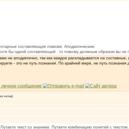
нтарные составляющие повозки. Аподиктические.
хотя бы одной составляющей , то повозку должным образом вы не 
и не аподиктично, так как каждое раскладывается на составные, и
руете - это не путь познания. По крайней мере, не путь познания
му назад)
 Путаете текст со знанием. Путаете комбинацию понятий с тексто