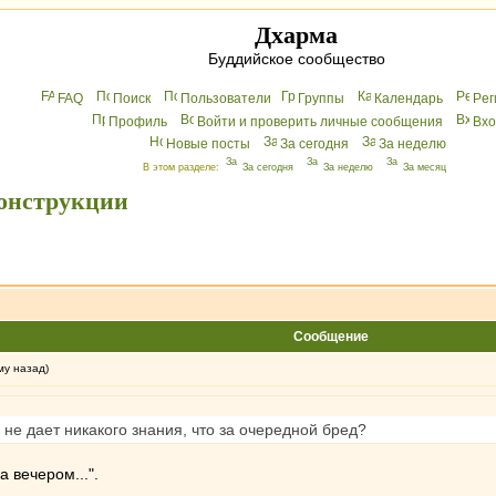
Дхарма
Буддийское сообщество
FAQ
Поиск
Пользователи
Группы
Календарь
Peг
Профиль
Войти и проверить личные сообщения
Вхo
Новые посты
За сегодня
За неделю
В этом разделе:
За сегодня
За неделю
За месяц
конструкции
Сообщение
му назад)
не дает никакого знания, что за очередной бред?
а вечером...".