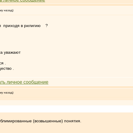
му назад)
кал приходя в рилигию ?
га уважают
я .
ество .
му назад)
 сублимированные (возвышенные) понятия.