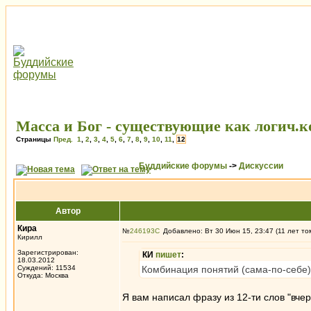
Масса и Бог - существующие как логич.
Страницы
Пред.
1
,
2
,
3
,
4
,
5
,
6
,
7
,
8
,
9
,
10
,
11
,
12
Буддийские форумы
->
Дискуссии
Автор
Кира
№
246193
Добавлено: Вт 30 Июн 15, 23:47 (11 лет то
Кирилл
Зарегистрирован:
КИ
пишет
:
18.03.2012
Суждений: 11534
Комбинация понятий (сама-по-себе) 
Откуда: Москва
Я вам написал фразу из 12-ти слов "вчер