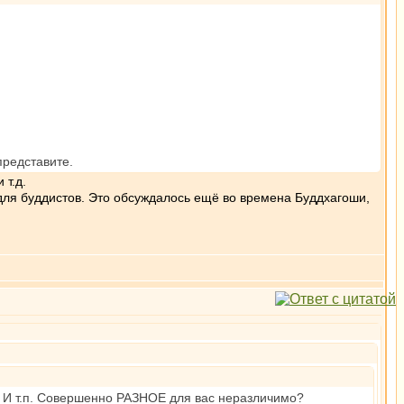
представите.
 т.д.
 для буддистов. Это обсуждалось ещё во времена Буддхагоши,
м. И т.п. Совершенно РАЗНОЕ для вас неразличимо?