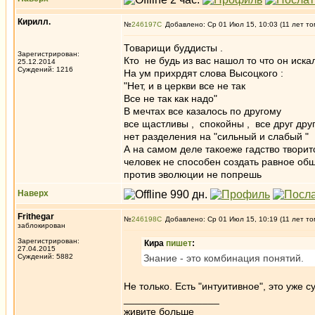
Кирилл.
№
246197
Добавлено: Ср 01 Июл 15, 10:03 (11 лет то
Товарищи буддисты .
Зарегистрирован:
Кто не будь из вас нашол то что он ис
25.12.2014
Суждений: 1216
На ум прихрдят слова Высоцкого :
"Нет, и в церкви все не так
Все не так как надо"
В мечтах все казалось по другому
все щастливы , спокойны , все друг дру
нет разделения на "сильный и слабый "
А на самом деле такоеже гадство творитс
человек не способен создать равное общ
против эволюции не попрешь
Наверх
Frithegar
№
246198
Добавлено: Ср 01 Июл 15, 10:19 (11 лет то
заблокирован
Зарегистрирован:
Кира
пишет
:
27.04.2015
Суждений: 5882
Знание - это комбинация понятий.
Не только. Есть "интуитивное", это уже
_________________
живите больше