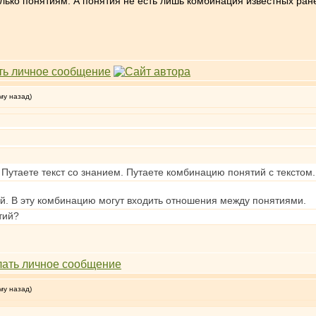
лько понятиям. А понятия не есть лишь комбинация известных ране
му назад)
 Путаете текст со знанием. Путаете комбинацию понятий с тексто
ий. В эту комбинацию могут входить отношения между понятиями.
тий?
му назад)