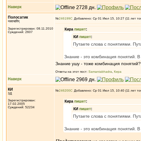
Наверх
Полосатик
№
246199
Добавлено: Ср 01 Июл 15, 10:27 (11 лет то
नक्तचारिन्
Зарегистрирован: 08.11.2010
Кира
пишет
:
Суждений: 2607
КИ
пишет
:
Путаете слова с понятиями. Пут
Знание - это комбинация понятий. 
Знание ушу - тоже комбинация понятий?
Ответы на этот пост:
Samantabhadra
,
Кира
Наверх
КИ
№
246200
Добавлено: Ср 01 Июл 15, 10:40 (11 лет то
3Д
Зарегистрирован:
Кира
пишет
:
17.02.2005
Суждений: 52234
КИ
пишет
:
Путаете слова с понятиями. Пут
Знание - это комбинация понятий. 