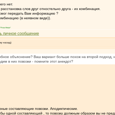
его нет.
 расстановка слов друг отностельно друга - их комбинация.
 смог передать Вам информацию ?
комбинацию (в неявном виде)).
"Роза Мира"
му назад)
обное объяснение? Ваш вариант больше похож на второй подход, н
дим в них повозки - помните этот анекдот?
ные составляющие повозки. Аподиктические.
 бы одной составляющей , то повозку должным образом вы не пред