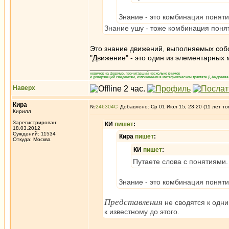
Знание - это комбинация понят
Знание ушу - тоже комбинация поня
Это знание движений, выполняемых соб
"Движение" - это один из элементарных
_________________
новичок на форуме, прочитавший несколько книжек
и доверяющий сведениям, изложенным в метафизическом трактате Д.Андреева 
Наверх
Кира
№
246304
Добавлено: Ср 01 Июл 15, 23:20 (11 лет то
Кирилл
Зарегистрирован:
КИ
пишет
:
18.03.2012
Суждений: 11534
Кира
пишет
:
Откуда: Москва
КИ
пишет
:
Путаете слова с понятиями.
Знание - это комбинация понят
Представления
не сводятся к одни
к известному до этого.