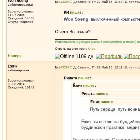
Won Soeng
№
243204
Добавлено: Пт 22 Май 15, 11:43 (11 лет то
заблокирован(а)
Зарегистрирован:
КИ
пишет
:
14.07.2006
Суждений: 14466
Won Soeng
, выключенный компьюте
Откуда: Королев
С чего Вы взяли?
_________________
Решительность и усердие (шила) в невозмутимом (самадхи) ис
Ответы на этот пост:
Кира
Наверх
Ёжик
№
243208
Добавлено: Пт 22 Май 15, 12:11 (11 лет то
заблокирован
Рината
пишет
:
Зарегистрирован:
08.03.2014
Ёжик
пишет
:
Суждений: 16142
Рината
пишет
:
Ёжик
пишет
:
Путь сердца, путь воина
Ёжик вы все же на буддийск
буддийской практике, медита
Так я это и делаю. С учетом то