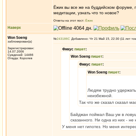
Ёжик вы все же на буддийском форуме, п
медитации, узнать что то новое?
Ответы на этот пост:
Ёжик
Наверх
Won Soeng
№
243186
Добавлено: Чт 21 Май 15, 22:30 (11 лет то
заблокирован(а)
Зарегистрирован:
Фикус
пишет
:
14.07.2006
Суждений: 14466
Won Soeng
пишет
:
Откуда: Королев
Фикус
пишет
:
Won Soeng
пишет
:
Людям трудно удержать
неизбежной.
Так что же сказал сказал м
Байджан поймал Ваш ум в ловушк
сказанного. Ни одна из них - не 
У меня нет гипотез. Но меня интере