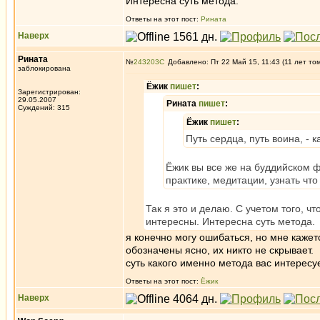
Интересна суть метода.
Ответы на этот пост:
Рината
Наверх
Рината
№
243203
Добавлено: Пт 22 Май 15, 11:43 (11 лет то
заблокирована
Ёжик
пишет
:
Зарегистрирован:
29.05.2007
Рината
пишет
:
Суждений: 315
Ёжик
пишет
:
Путь сердца, путь воина, - 
Ёжик вы все же на буддийском ф
практике, медитации, узнать что
Так я это и делаю. С учетом того, 
интересны. Интересна суть метода.
я конечно могу ошибаться, но мне кажет
обозначены ясно, их никто не скрывает.
суть какого именно метода вас интересу
Ответы на этот пост:
Ёжик
Наверх