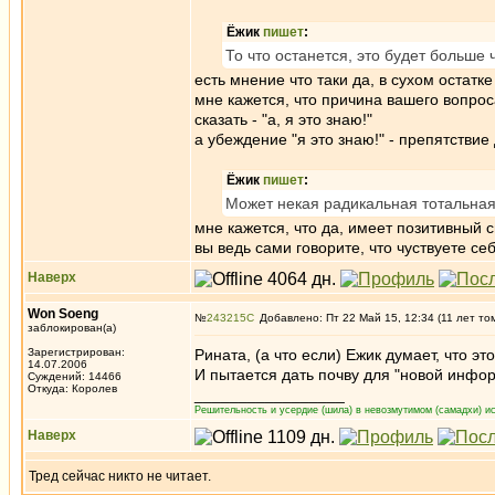
Ёжик
пишет
:
То что останется, это будет больше 
есть мнение что таки да, в сухом остатке
мне кажется, что причина вашего вопрос
сказать - "а, я это знаю!"
а убеждение "я это знаю!" - препятств
Ёжик
пишет
:
Может некая радикальная тотальная
мне кажется, что да, имеет позитивный с
вы ведь сами говорите, что чуствуете с
Наверх
Won Soeng
№
243215
Добавлено: Пт 22 Май 15, 12:34 (11 лет то
заблокирован(а)
Зарегистрирован:
Рината, (а что если) Ежик думает, что это
14.07.2006
И пытается дать почву для "новой инфор
Суждений: 14466
Откуда: Королев
_________________
Решительность и усердие (шила) в невозмутимом (самадхи) ис
Наверх
Тред сейчас никто не читает.