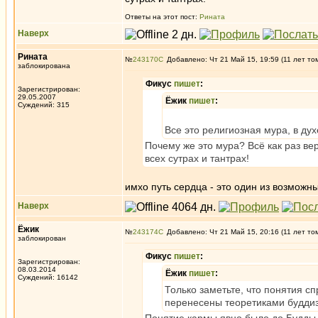
Ответы на этот пост:
Рината
Наверх
Рината
№
243170
Добавлено: Чт 21 Май 15, 19:59 (11 лет то
заблокирована
Фикус
пишет
:
Зарегистрирован:
29.05.2007
Ёжик
пишет
:
Суждений: 315
Все это религиозная мура, в дух
Почему же это мура? Всё как раз вер
всех сутрах и тантрах!
имхо путь сердца - это один из возможн
Наверх
Ёжик
№
243174
Добавлено: Чт 21 Май 15, 20:16 (11 лет то
заблокирован
Фикус
пишет
:
Зарегистрирован:
08.03.2014
Ёжик
пишет
:
Суждений: 16142
Только заметьте, что понятия с
перенесены теоретиками буддиз