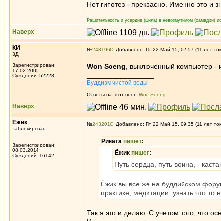
Нет гипотез - прекрасно. Именно это и з
_________________
Решительность и усердие (шила) в невозмутимом (самадхи) ис
Наверх
КИ
№
243196
Добавлено: Пт 22 Май 15, 02:57 (11 лет то
3Д
Зарегистрирован:
Won Soeng
, выключенный компьютер -
17.02.2005
_________________
Суждений: 52228
Буддизм чистой воды
Ответы на этот пост:
Won Soeng
Наверх
Ёжик
№
243201
Добавлено: Пт 22 Май 15, 09:35 (11 лет то
заблокирован
Рината
пишет
:
Зарегистрирован:
08.03.2014
Ёжик
пишет
:
Суждений: 16142
Путь сердца, путь воина, - каст
Ёжик вы все же на буддийском форум
практике, медитации, узнать что то 
Так я это и делаю. С учетом того, что 