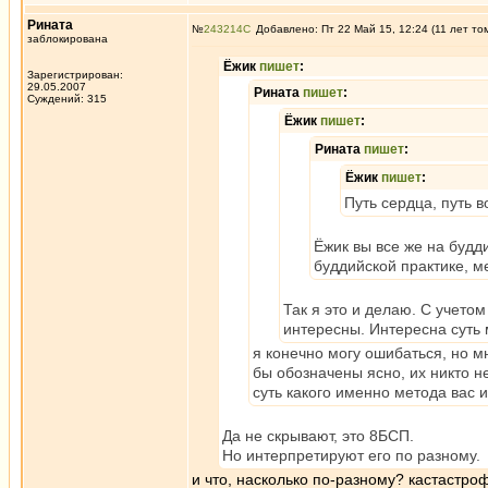
Рината
№
243214
Добавлено: Пт 22 Май 15, 12:24 (11 лет то
заблокирована
Ёжик
пишет
:
Зарегистрирован:
29.05.2007
Рината
пишет
:
Суждений: 315
Ёжик
пишет
:
Рината
пишет
:
Ёжик
пишет
:
Путь сердца, путь в
Ёжик вы все же на будд
буддийской практике, м
Так я это и делаю. С учето
интересны. Интересна суть 
я конечно могу ошибаться, но м
бы обозначены ясно, их никто не
суть какого именно метода вас 
Да не скрывают, это 8БСП.
Но интерпретируют его по разному.
и что, насколько по-разному? кастастроф