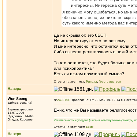
интересны. Интересна суть мето
я конечно могу ошибаться, но мне к
обозначены ясно, их никто не скрыва
суть какого именно метода вас инте
Да не скрывают, это 8БСП.
Но интерпретируют его по разному.
И мне интересно, что останется если от
Либо вынести религиозность в некий мет
То что останется, это будет больше чем
или психопрактика?
Есть ли в этом позитивный смысл?
Ответы на этот пост:
Рината
,
Горсть листьев
Наверх
Won Soeng
№
243210
Добавлено: Пт 22 Май 15, 12:14 (11 лет то
заблокирован(а)
Зарегистрирован:
Ежик, что же Вы называете религиозност
14.07.2006
_________________
Суждений: 14466
Откуда: Королев
Решительность и усердие (шила) в невозмутимом (самадхи) ис
Ответы на этот пост:
Ёжик
Наверх