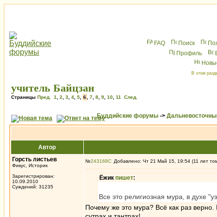
FAQ
Поиск
По
Профиль
Новы
В этом разд
учитель Байцзан
Страницы
Пред.
1
,
2
,
3
,
4
,
5
,
6
,
7
,
8
,
9
,
10
,
11
След.
Буддийские форумы
->
Дальневосточны
Автор
Горсть листьев
№
243168
Добавлено: Чт 21 Май 15, 19:54 (11 лет то
Фикус, Историк
Зарегистрирован:
Ёжик
пишет
:
10.09.2010
Суждений: 31235
Все это религиозная мура, в духе "у
Почему же это мура? Всё как раз верно. 
сутрах и тантрах!