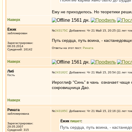
Понятие кармы явно было до Будды -
Ему не приходилось. Но теоретики решил
Наверх
Ёжик
№
243175
Добавлено: Чт 21 Май 15, 20:25 (11 лет то
заблокирован
Путь сердца, путь воина, - кастанедовщи
Зарегистрирован:
08.03.2014
Ответы на этот пост:
Рината
Суждений: 16142
Наверх
Либ
№
243182
Добавлено: Чт 21 Май 15, 20:54 (11 лет то
Гость
Иероглиф "Синь" в чань означает чаще 
сокровищница Дао.
Наверх
Рината
№
243185
Добавлено: Чт 21 Май 15, 22:16 (11 лет то
заблокирована
Ёжик
пишет
:
Зарегистрирован:
29.05.2007
Путь сердца, путь воина, - кастанед
Суждений: 315