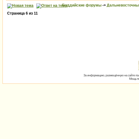
Буддийские форумы
->
Дальневосточны
Страница
6
из
11
За информацию, размещённую на сайте пол
Мощь пх