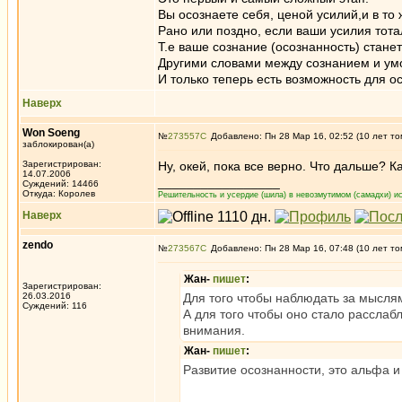
Вы осознаете себя, ценой усилий,и в то
Рано или поздно, если ваши усилия тота
Т.е ваше сознание (осознанность) стане
Другими словами между сознанием и ум
И только теперь есть возможность для о
Наверх
Won Soeng
№
273557
Добавлено: Пн 28 Мар 16, 02:52 (10 лет то
заблокирован(а)
Зарегистрирован:
Ну, окей, пока все верно. Что дальше?
14.07.2006
_________________
Суждений: 14466
Откуда: Королев
Решительность и усердие (шила) в невозмутимом (самадхи) ис
Наверх
zendo
№
273567
Добавлено: Пн 28 Мар 16, 07:48 (10 лет то
Жан-
пишет
:
Зарегистрирован:
26.03.2016
Для того чтобы наблюдать за мысля
Суждений: 116
А для того чтобы оно стало расслаб
внимания.
Жан-
пишет
:
Развитие осознанности, это альфа и