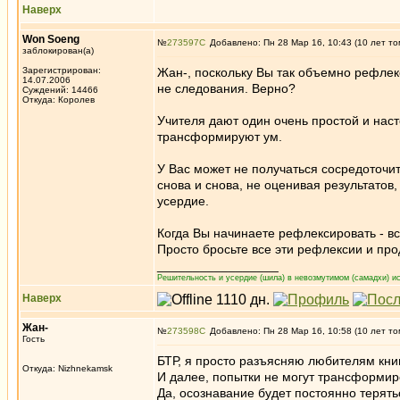
Наверх
Won Soeng
№
273597
Добавлено: Пн 28 Мар 16, 10:43 (10 лет то
заблокирован(а)
Зарегистрирован:
Жан-, поскольку Вы так объемно рефлек
14.07.2006
не следования. Верно?
Суждений: 14466
Откуда: Королев
Учителя дают один очень простой и наст
трансформируют ум.
У Вас может не получаться сосредоточит
снова и снова, не оценивая результатов,
усердие.
Когда Вы начинаете рефлексировать - вс
Просто бросьте все эти рефлексии и пр
_________________
Решительность и усердие (шила) в невозмутимом (самадхи) ис
Наверх
Жан-
№
273598
Добавлено: Пн 28 Мар 16, 10:58 (10 лет то
Гость
БТР, я просто разъясняю любителям книг
Откуда: Nizhnekamsk
И далее, попытки не могут трансформир
Да, осознавание будет постоянно терятьс