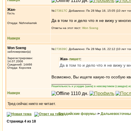
Наверх
Жан-
№
273617
Добавлено: Пн 28 Мар 16, 15:05 (10 лет то
Гость
Да в том то и дело что я не вижу у мног
Откуда: Nizhnekamsk
Ответы на этот пост:
Won Soeng
Наверх
Won Soeng
№
273639
Добавлено: Пн 28 Мар 16, 22:12 (10 лет то
заблокирован(а)
Зарегистрирован:
Жан-
пишет
:
14.07.2006
Суждений: 14466
Да в том то и дело что я не вижу у 
Откуда: Королев
Возможно, Вы ищете какую-то особую кв
_________________
Решительность и усердие (шила) в невозмутимом (самадхи) ис
Наверх
Тред сейчас никто не читает.
Буддийские форумы
->
Дальневосточны
Страница
4
из
18