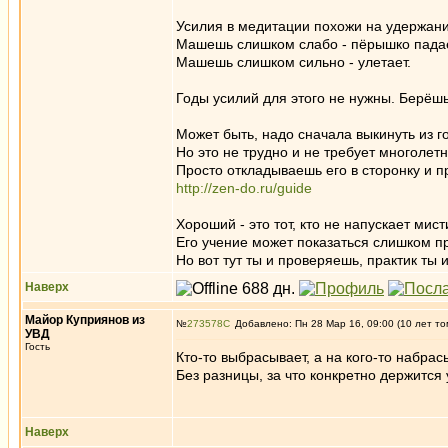
Усилия в медитации похожи на удержан
Машешь слишком слабо - пёрышко падае
Машешь слишком сильно - улетает.
Годы усилий для этого не нужны. Берёшь
Может быть, надо сначала выкинуть из г
Но это не трудно и не требует многолетн
Просто откладываешь его в сторонку и п
http://zen-do.ru/guide
Хороший - это тот, кто не напускает мис
Его учение может показаться слишком про
Но вот тут ты и проверяешь, практик ты 
Наверх
Майор Куприянов из
№
273578
Добавлено: Пн 28 Мар 16, 09:00 (10 лет то
УВД
Гость
Кто-то выбрасывает, а на кого-то набрас
Без разницы, за что конкретно держится 
Наверх