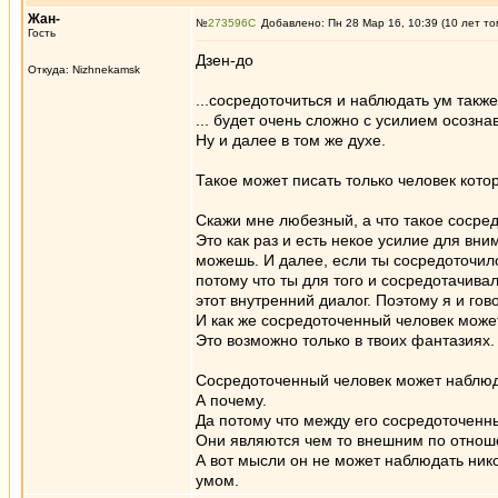
Жан-
№
273596
Добавлено: Пн 28 Мар 16, 10:39 (10 лет то
Гость
Дзен-до
Откуда: Nizhnekamsk
...сосредоточиться и наблюдать ум также 
... будет очень сложно с усилием осозна
Ну и далее в том же духе.
Такое может писать только человек котор
Скажи мне любезный, а что такое сосре
Это как раз и есть некое усилие для вни
можешь. И далее, если ты сосредоточил
потому что ты для того и сосредотачива
этот внутренний диалог. Поэтому я и гов
И как же сосредоточенный человек може
Это возможно только в твоих фантазиях.
Сосредоточенный человек может наблюда
А почему.
Да потому что между его сосредоточенн
Они являются чем то внешним по отнош
А вот мысли он не может наблюдать нико
умом.