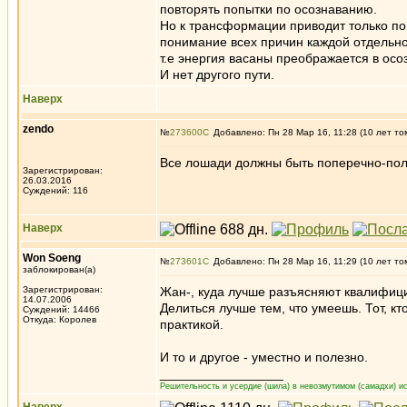
повторять попытки по осознаванию.
Но к трансформации приводит только по
понимание всех причин каждой отдельно
т.е энергия васаны преображается в осо
И нет другого пути.
Наверх
zendo
№
273600
Добавлено: Пн 28 Мар 16, 11:28 (10 лет то
Все лошади должны быть поперечно-пол
Зарегистрирован:
26.03.2016
Суждений: 116
Наверх
Won Soeng
№
273601
Добавлено: Пн 28 Мар 16, 11:29 (10 лет то
заблокирован(а)
Зарегистрирован:
Жан-, куда лучше разъясняют квалифици
14.07.2006
Делиться лучше тем, что умеешь. Тот, кто
Суждений: 14466
Откуда: Королев
практикой.
И то и другое - уместно и полезно.
_________________
Решительность и усердие (шила) в невозмутимом (самадхи) ис