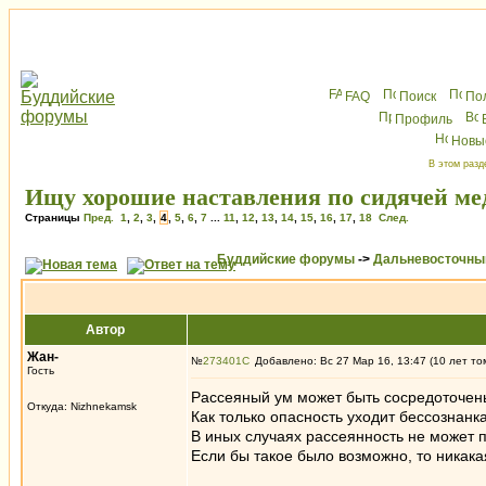
FAQ
Поиск
По
Профиль
Новы
В этом разд
Ищу хорошие наставления по сидячей м
Страницы
Пред.
1
,
2
,
3
,
4
,
5
,
6
,
7
...
11
,
12
,
13
,
14
,
15
,
16
,
17
,
18
След.
Буддийские форумы
->
Дальневосточны
Автор
Жан-
№
273401
Добавлено: Вс 27 Мар 16, 13:47 (10 лет то
Гость
Рассеяный ум может быть сосредоточены
Откуда: Nizhnekamsk
Как только опасность уходит бессознанк
В иных случаях рассеянность не может п
Если бы такое было возможно, то никака