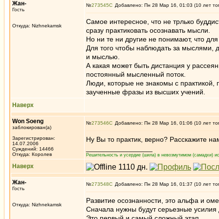
Жан-
№
273545
Добавлено: Пн 28 Мар 16, 01:03 (10 лет то
Гость
Самое интересное, что не трлько будди
Откуда: Nizhnekamsk
сразу практиковать осознавать мысли.
Но ни те ни другие не понимают, что дл
Для того чтобы наблюдать за мыслями,
и мыслью.
А какая может быть дистанция у рассеян
постоянный мысленный поток.
Люди, которые не знакомы с практикой, п
заученные фразы из высших учений.
Наверх
Won Soeng
№
273546
Добавлено: Пн 28 Мар 16, 01:06 (10 лет то
заблокирован(а)
Зарегистрирован:
Ну Вы то практик, верно? Расскажите нам
14.07.2006
_________________
Суждений: 14466
Откуда: Королев
Решительность и усердие (шила) в невозмутимом (самадхи) ис
Наверх
Жан-
№
273548
Добавлено: Пн 28 Мар 16, 01:37 (10 лет то
Гость
Развитие осознанности, это альфа и оме
Откуда: Nizhnekamsk
Сначала нужны будут серьезные усилия
Это первый и самый сложный этап.