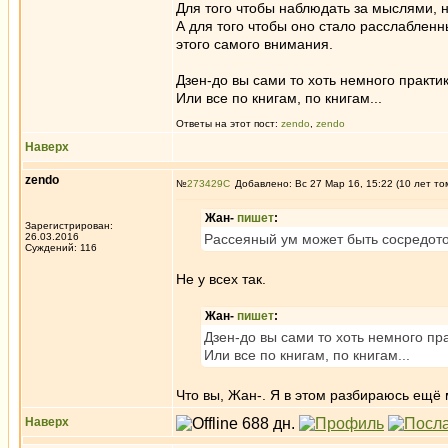
Для того чтобы наблюдать за мыслями,
А для того чтобы оно стало расслаблен
этого самого внимания.
Дзен-до вы сами то хоть немного практик
Или все по книгам, по книгам...
Ответы на этот пост:
zendo
,
zendo
Наверх
zendo
№
273429
Добавлено: Вс 27 Мар 16, 15:22 (10 лет то
Жан-
пишет
:
Зарегистрирован:
26.03.2016
Рассеяный ум может быть сосредото
Суждений: 116
Не у всех так.
Жан-
пишет
:
Дзен-до вы сами то хоть немного пра
Или все по книгам, по книгам...
Что вы, Жан-. Я в этом разбираюсь ещё
Наверх