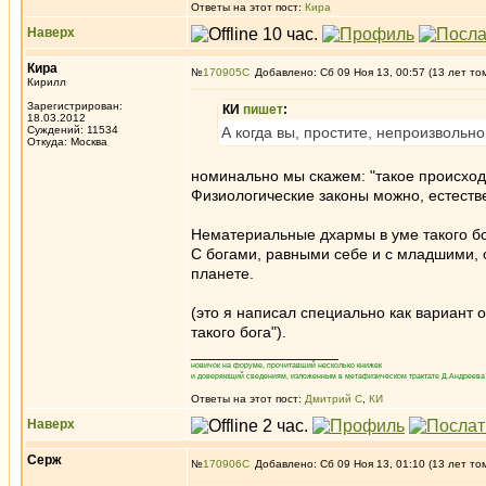
Ответы на этот пост:
Кира
Наверх
Кира
№
170905
Добавлено: Сб 09 Ноя 13, 00:57 (13 лет то
Кирилл
Зарегистрирован:
КИ
пишет
:
18.03.2012
Суждений: 11534
А когда вы, простите, непроизвольн
Откуда: Москва
номинально мы скажем: "такое происходи
Физиологические законы можно, естестве
Нематериальные дхармы в уме такого бо
С богами, равными себе и с младшими, 
планете.
(это я написал специально как вариант 
такого бога").
_________________
новичок на форуме, прочитавший несколько книжек
и доверяющий сведениям, изложенным в метафизическом трактате Д.Андреева 
Ответы на этот пост:
Дмитрий С
,
КИ
Наверх
Серж
№
170906
Добавлено: Сб 09 Ноя 13, 01:10 (13 лет то