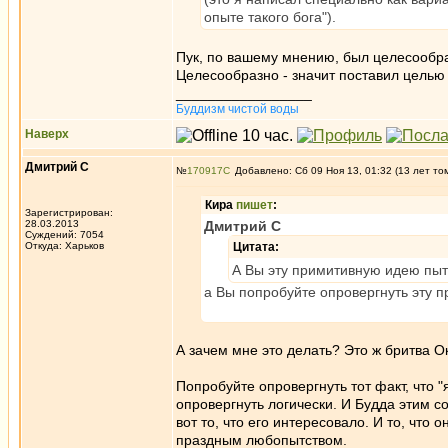
опыте такого бога").
Пук, по вашему мнению, был целесообр
Целесообразно - значит поставил целью 
_________________
Буддизм чистой воды
Наверх
Дмитрий С
№
170917
Добавлено: Сб 09 Ноя 13, 01:32 (13 лет то
Кира
пишет
:
Зарегистрирован:
28.03.2013
Дмитрий С
Суждений: 7054
Откуда: Харьков
Цитата:
А Вы эту примитивную идею пыта
а Вы попробуйте опровергнуть эту 
А зачем мне это делать? Это ж бритва 
Попробуйте опровергнуть тот факт, что "
опровергнуть логически. И Будда этим со
вот то, что его интересовало. И то, что 
праздным любопытством.