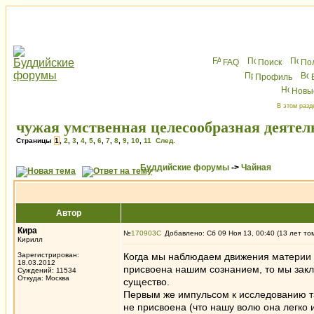
FAQ
Поиск
По
Профиль
Новы
В этом разд
чужая умственная целесообразная деятел
Страницы
1
,
2
,
3
,
4
,
5
,
6
,
7
,
8
,
9
,
10
,
11
След.
Буддийские форумы
->
Чайная
Автор
Кира
№
170903
Добавлено: Сб 09 Ноя 13, 00:40 (13 лет то
Кирилл
Зарегистрирован:
Когда мы наблюдаем движения материи т
18.03.2012
присвоена нашим сознанием, то мы заклю
Суждений: 11534
Откуда: Москва
существо.
Первым же импульсом к исследованию т
не присвоена (что нашу волю она легко 