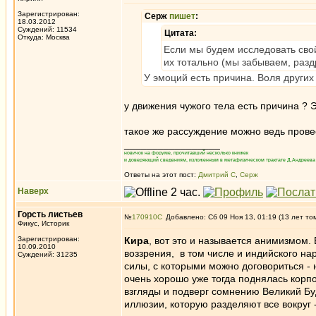
Зарегистрирован:
Серж
пишет
:
18.03.2012
Суждений: 11534
Цитата:
Откуда: Москва
Если мы будем исследовать сво
их тотально (мы забываем, разд
У эмоций есть причина. Воля других
у движения чужого тела есть причина ? 
такое же рассуждение можно ведь прове
_________________
новичок на форуме, прочитавший несколько книжек
и доверяющий сведениям, изложенным в метафизическом трактате Д.Андреева 
Ответы на этот пост:
Дмитрий С
,
Серж
Наверх
Горсть листьев
№
170910
Добавлено: Сб 09 Ноя 13, 01:19 (13 лет то
Фикус, Историк
Зарегистрирован:
Кира
, вот это и называется анимизмом
10.09.2010
воззрения, в том числе и индийского на
Суждений: 31235
силы, с которыми можно договориться -
очень хорошо уже тогда поднялась корп
взгляды и подверг сомнению Великий Бу
иллюзии, которую разделяют все вокруг 