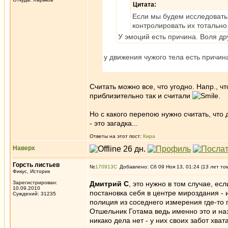
Цитата:
Если мы будем исследовать 
контролировать их тотально
У эмоций есть причина. Воля др
у движения чужого тела есть причин
Считать можно все, что угодно. Напр., 
приблизительно так и считали
.
Но с какого перепою нужно считать, что
- это загадка...
Ответы на этот пост:
Кира
Наверх
Горсть листьев
№
170913
Добавлено: Сб 09 Ноя 13, 01:24 (13 лет то
Фикус, Историк
Зарегистрирован:
Дмитрий С
, это нужно в том случае, ес
10.09.2010
постановка себя в центре мироздания - и 
Суждений: 31235
полиция из соседнего измерения где-то 
Отшельник Готама ведь именно это и наз
никако дела нет - у них своих забот хвата