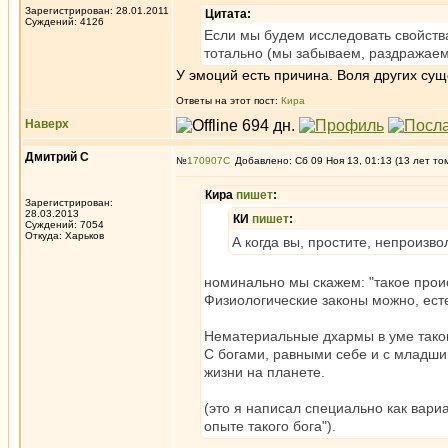
Зарегистрирован: 28.01.2011
Цитата:
Суждений: 4126
Если мы будем исследовать свойств
тотально (мы забываем, раздражаемс
У эмоций есть причина. Воля других сущ
Ответы на этот пост:
Кира
Наверх
Дмитрий С
№
170907
Добавлено: Сб 09 Ноя 13, 01:13 (13 лет то
Кира
пишет
:
Зарегистрирован:
28.03.2013
КИ
пишет
:
Суждений: 7054
Откуда: Харьков
А когда вы, простите, непроизв
номинально мы скажем: "такое проис
Физиологические законы можно, есте
Нематериальные дхармы в уме таког
С богами, равными себе и с младши
жизни на планете.
(это я написал специально как вариа
опыте такого бога").