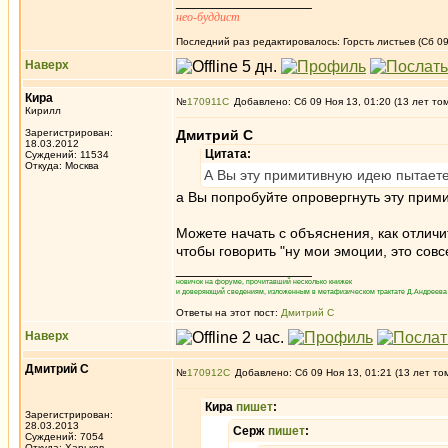
_________________
нео-буддист
Последний раз редактировалось: Горсть листьев (Сб 09
Наверх
Кира
№
170911
Добавлено: Сб 09 Ноя 13, 01:20 (13 лет то
Кирилл
Зарегистрирован:
Дмитрий С
18.03.2012
Цитата:
Суждений: 11534
Откуда: Москва
А Вы эту примитивную идею пытаетес
а Вы попробуйте опровергнуть эту прим
Можете начать с объяснения, как отличи
чтобы говорить "ну мои эмоции, это совс
_________________
новичок на форуме, прочитавший несколько книжек
и доверяющий сведениям, изложенным в метафизическом трактате Д.Андреева 
Ответы на этот пост:
Дмитрий С
Наверх
Дмитрий С
№
170912
Добавлено: Сб 09 Ноя 13, 01:21 (13 лет то
Кира
пишет
:
Зарегистрирован:
28.03.2013
Серж
пишет
:
Суждений: 7054
Откуда: Харьков