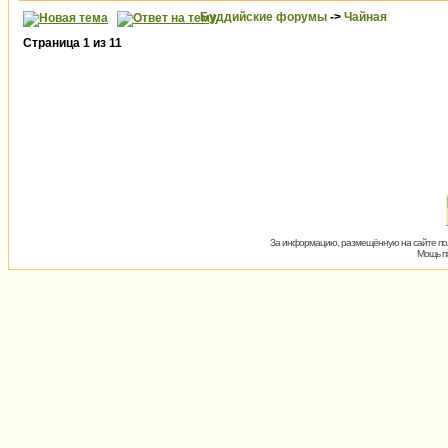
Буддийские форумы
->
Чайная
Страница
1
из
11
За информацию, размещённую на сайте пол
Мощь пх