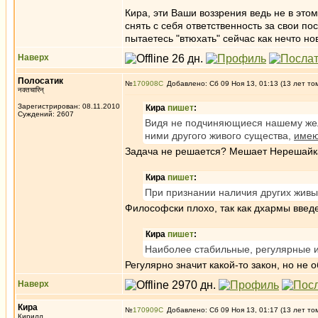
Кира, эти Ваши воззрения ведь не в это
снять с себя ответственность за свои по
пытаетесь "втюхать" сейчас как нечто н
Наверх
Полосатик
№
170908
Добавлено: Сб 09 Ноя 13, 01:13 (13 лет то
नक्तचारिन्
Зарегистрирован: 08.11.2010
Кира
пишет
:
Суждений: 2607
Видя не подчиняющиеся нашему же
ними другого живого существа,
имею
Задача не решается? Мешает Нерешайк
Кира
пишет
:
При признании наличия других живы
Философски плохо, так как дхармы введ
Кира
пишет
:
Наиболее стабильные, регулярные 
Регулярно значит какой-то закон, но не
Наверх
Кира
№
170909
Добавлено: Сб 09 Ноя 13, 01:17 (13 лет то
Кирилл