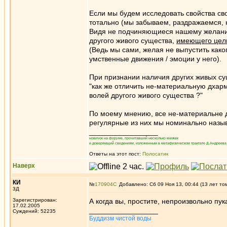
Если мы будем исследовать свойства св
тотально (мы забываем, раздражаемся, н
Видя не подчиняющиеся нашему желани
другого живого существа,
имеющего цел
(Ведь мы сами, желая не выпустить како
умственные движения / эмоции у него).
При признании наличия других живых су
"как же отличить не-материальную дхар
волей другого живого существа ?"
По моему мнению, все не-материальне 
регулярные из них мы номинально назы
_________________
новичок на форуме, прочитавший несколько книжек
и доверяющий сведениям, изложенным в метафизическом трактате Д.Андреева 
Ответы на этот пост:
Полосатик
Наверх
КИ
№
170904
Добавлено: Сб 09 Ноя 13, 00:44 (13 лет то
3Д
Зарегистрирован:
А когда вы, простите, непроизвольно пу
17.02.2005
_________________
Суждений: 52235
Буддизм чистой воды