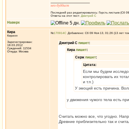
_________________
нео-буддист
Последний раз редактировалось: Горсть листьев (Сб 09
Ответы на этот пост:
Дмитрий С
Наверх
Кира
№
170914
Добавлено: Сб 09 Ноя 13, 01:26 (13 лет то
Кирилл
Зарегистрирован:
Дмитрий С
пишет
:
18.03.2012
Суждений: 11534
Кира
пишет
:
Откуда: Москва
Серж
пишет
:
Цитата:
Если мы будем исследов
контролировать их тота
и т.п.)
У эмоций есть причина. Вол
у движения чужого тела есть пр
Считать можно все, что угодно. Напр
Древние приблизительно так и счит