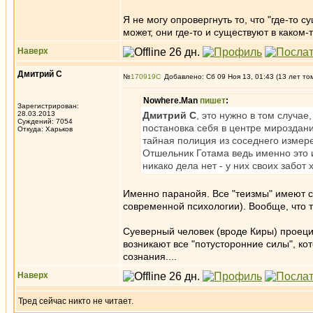
Я не могу опровергнуть то, что "где-то 
может, они где-то и существуют в каком-
Наверх
Дмитрий С
№
170919
Добавлено: Сб 09 Ноя 13, 01:43 (13 лет то
Nowhere.Man
пишет
:
Зарегистрирован:
28.03.2013
Дмитрий С
, это нужно в том случае
Суждений: 7054
постановка себя в центре мироздания 
Откуда: Харьков
тайная полиция из соседнего измере
Отшельник Готама ведь именно это и
никако дела нет - у них своих забот х
Именно паранойя. Все "теизмы" имеют с
современной психологии). Вообще, что 
Суеверный человек (вроде Киры) проецир
возникают все "потусторонние силы", ко
сознания....
Наверх
Тред сейчас никто не читает.