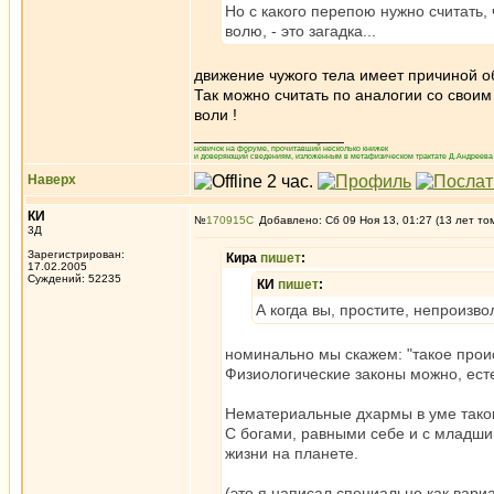
Но с какого перепою нужно считать,
волю, - это загадка...
движение чужого тела имеет причиной о
Так можно считать по аналогии со свои
воли !
_________________
новичок на форуме, прочитавший несколько книжек
и доверяющий сведениям, изложенным в метафизическом трактате Д.Андреева 
Наверх
КИ
№
170915
Добавлено: Сб 09 Ноя 13, 01:27 (13 лет то
3Д
Зарегистрирован:
Кира
пишет
:
17.02.2005
Суждений: 52235
КИ
пишет
:
А когда вы, простите, непроизв
номинально мы скажем: "такое проис
Физиологические законы можно, есте
Нематериальные дхармы в уме таког
С богами, равными себе и с младши
жизни на планете.
(это я написал специально как вариа