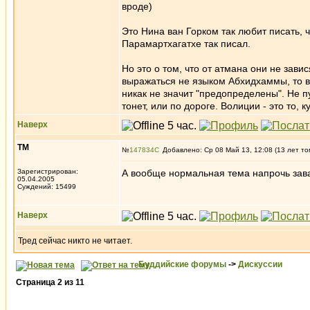
вроде)
Это Нина ван Горком так любит писать, ч
Парамартхагатхе так писал.
Но это о том, что от атмана они не зави
выражаться не языком Абхидхаммы, то в
никак не значит "предопределены". Не пу
тонет, или по дороге. Волиции - это то, 
Наверх
ТМ
№
147834
Добавлено: Ср 08 Май 13, 12:08 (13 лет то
Зарегистрирован:
А вообще нормальная тема напрочь за
05.04.2005
Суждений: 15499
Наверх
Тред сейчас никто не читает.
Буддийские форумы
->
Дискуссии
Страница
2
из
11