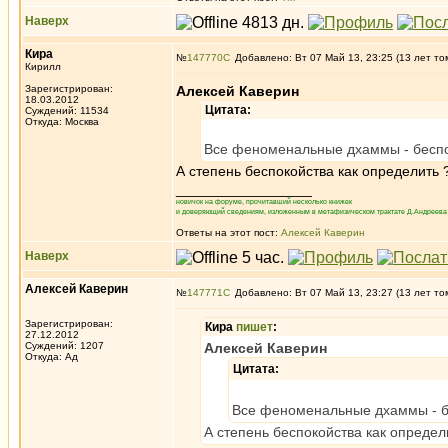
Наверх
Кира
№
147770
Добавлено: Вт 07 Май 13, 23:25 (13 лет то
Кирилл
Зарегистрирован:
Алексей Каверин
18.03.2012
Цитата:
Суждений: 11534
Откуда: Москва
Все феноменальные дхаммы - беспо
А степень беспокойства как определить 
_________________
новичок на форуме, прочитавший несколько книжек
и доверяющий сведениям, изложенным в метафизическом трактате Д.Андреева 
Ответы на этот пост:
Алексей Каверин
Наверх
Алексей Каверин
№
147771
Добавлено: Вт 07 Май 13, 23:27 (13 лет то
Зарегистрирован:
Кира
пишет
:
27.12.2012
Суждений: 1207
Алексей Каверин
Откуда: Ад
Цитата:
Все феноменальные дхаммы - б
А степень беспокойства как определ