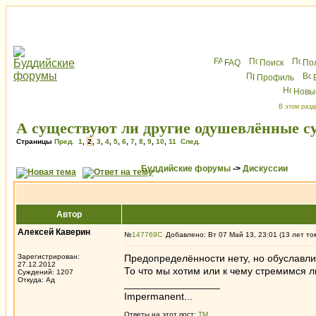
FAQ
Поиск
По
Профиль
Новы
В этом разд
А существуют ли другие одушевлённые с
Страницы
Пред.
1
,
2
,
3
,
4
,
5
,
6
,
7
,
8
,
9
,
10
,
11
След.
Буддийские форумы
->
Дискуссии
Автор
Алексей Каверин
№
147769
Добавлено: Вт 07 Май 13, 23:01 (13 лет то
Зарегистрирован:
Предопределённости нету, но обуславли
27.12.2012
То что мы хотим или к чему стремимся л
Суждений: 1207
Откуда: Ад
_________________
Impermanent...
Ответы на этот пост:
ТМ