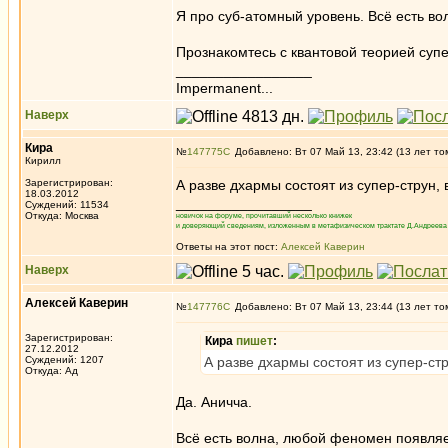
Я про суб-атомный уровень. Всё есть во
Прознакомтесь с квантовой теорией супе
_________________
Impermanent...
Наверх
Кира
№
147775
Добавлено: Вт 07 Май 13, 23:42 (13 лет то
Кирилл
Зарегистрирован:
А разве дхармы состоят из супер-струн, 
18.03.2012
_________________
Суждений: 11534
Откуда: Москва
новичок на форуме, прочитавший несколько книжек
и доверяющий сведениям, изложенным в метафизическом трактате Д.Андреева 
Ответы на этот пост:
Алексей Каверин
Наверх
Алексей Каверин
№
147776
Добавлено: Вт 07 Май 13, 23:44 (13 лет то
Зарегистрирован:
Кира
пишет
:
27.12.2012
Суждений: 1207
А разве дхармы состоят из супер-стр
Откуда: Ад
Да. Аничча.
Всё есть волна, любой феномен появляе