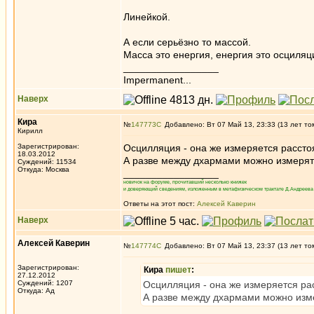
Линейкой.
А если серьёзно то массой.
Масса это енергия, енергия это осциля
_________________
Impermanent...
Наверх
Кира
№
147773
Добавлено: Вт 07 Май 13, 23:33 (13 лет то
Кирилл
Зарегистрирован:
Осцилляция - она же измеряется рассто
18.03.2012
А разве между дхармами можно измерят
Суждений: 11534
Откуда: Москва
_________________
новичок на форуме, прочитавший несколько книжек
и доверяющий сведениям, изложенным в метафизическом трактате Д.Андреева 
Ответы на этот пост:
Алексей Каверин
Наверх
Алексей Каверин
№
147774
Добавлено: Вт 07 Май 13, 23:37 (13 лет то
Зарегистрирован:
Кира
пишет
:
27.12.2012
Суждений: 1207
Осцилляция - она же измеряется ра
Откуда: Ад
А разве между дхармами можно изм