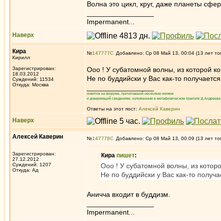
Волна это цикл, круг, даже планеты сфе
_________________
Impermanent...
Наверх
Кира
№
147777
Добавлено: Ср 08 Май 13, 00:04 (13 лет то
Кирилл
Зарегистрирован:
Ооо ! У субатомной волны, из которой ко
18.03.2012
Не по буддийски у Вас как-то получается
Суждений: 11534
Откуда: Москва
_________________
новичок на форуме, прочитавший несколько книжек
и доверяющий сведениям, изложенным в метафизическом трактате Д.Андреева 
Ответы на этот пост:
Алексей Каверин
Наверх
Алексей Каверин
№
147778
Добавлено: Ср 08 Май 13, 00:09 (13 лет то
Зарегистрирован:
Кира
пишет
:
27.12.2012
Суждений: 1207
Ооо ! У субатомной волны, из которо
Откуда: Ад
Не по буддийски у Вас как-то получа
Аничча входит в буддизм.
_________________
Impermanent...