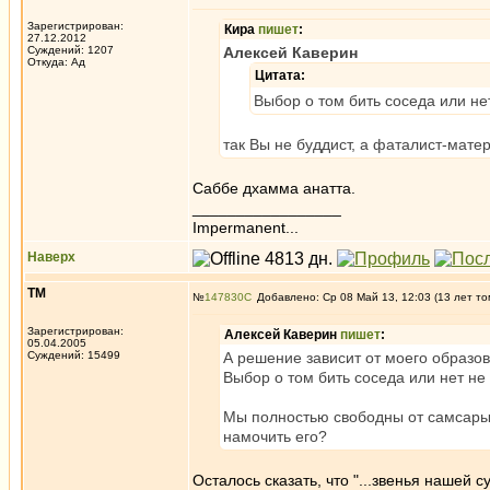
Зарегистрирован:
Кира
пишет
:
27.12.2012
Суждений: 1207
Алексей Каверин
Откуда: Ад
Цитата:
Выбор о том бить соседа или не
так Вы не буддист, а фаталист-мат
Саббе дхамма анатта.
_________________
Impermanent...
Наверх
ТМ
№
147830
Добавлено: Ср 08 Май 13, 12:03 (13 лет то
Зарегистрирован:
Алексей Каверин
пишет
:
05.04.2005
Суждений: 15499
А решение зависит от моего образо
Выбор о том бить соседа или нет не
Мы полностью свободны от самсары,
намочить его?
Осталось сказать, что "...звенья нашей 