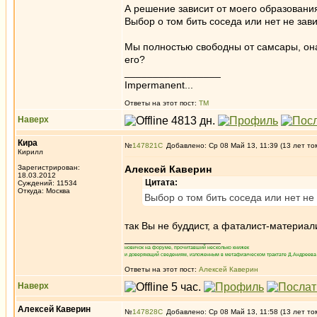
А решение зависит от моего образовани
Выбор о том бить соседа или нет не зав
Мы полностью свободны от самсары, она
его?
_________________
Impermanent...
Ответы на этот пост:
ТМ
Наверх
Кира
№
147821
Добавлено: Ср 08 Май 13, 11:39 (13 лет то
Кирилл
Зарегистрирован:
Алексей Каверин
18.03.2012
Цитата:
Суждений: 11534
Откуда: Москва
Выбор о том бить соседа или нет не
так Вы не буддист, а фаталист-материа
_________________
новичок на форуме, прочитавший несколько книжек
и доверяющий сведениям, изложенным в метафизическом трактате Д.Андреева 
Ответы на этот пост:
Алексей Каверин
Наверх
Алексей Каверин
№
147828
Добавлено: Ср 08 Май 13, 11:58 (13 лет то