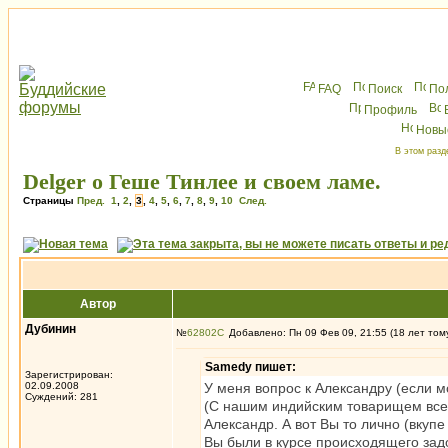
FAQ
Поиск
По
Профиль
Новы
В этом разд
Delger о Геше Тинлее и своем ламе.
Страницы
Пред.
1
,
2
,
3
,
4
,
5
,
6
,
7
,
8
,
9
,
10
След.
Автор
Дубинин
№
62802
Добавлено: Пн 09 Фев 09, 21:55 (18 лет том
Samedy пишет:
Зарегистрирован:
02.09.2008
У меня вопрос к Александру (если м
Суждений: 281
(С нашим индийским товарищем все б
Александр. А вот Вы то лично (вкуп
Вы были в курсе происходящего задо