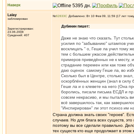
Наверх
Lalay
№
62833
Добавлено: Вт 10 Фев 09, 11:59 (17 лет том
заблокирован
Дубинин пишет:
Зарегистрирован:
23.06.2008
Суждений: 407
Даже не знаю что сказать. Тут столь
усилия по "забыванию" штампов учен
восклицать " о, Геше ла учил тому 
тем с большем ужасом действительно
примеров приведённых не к месту, 
страдание перемен или как тоже об
даю оценок самому Геше ла, во избе
Сколько был в Центре, столько знал,
оскорблённых женщин (знал в силу 
Геше ла и о клевете на него (Она пр
боролись, писали письма ЕСДЛ и пр.
совсем некрасиво, и мы пытались ви
всё завершилось так, как завершило
"Инспирирован" ли этот психоз им н
Страна должна знать своих "героев". Есть
случаев. Но для блага всех существ, эт
поэтому вы все сделали правильно. Дело
тех существ кто еще продолжает в этом к