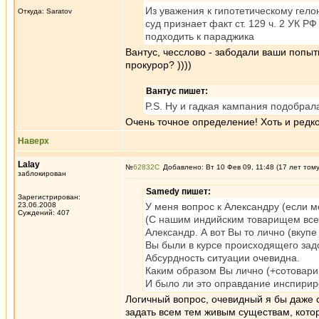
Из уважения к гипотетическому гело
Откуда: Saratov
суд признает факт ст. 129 ч. 2 УК Р
подходить к параджика
Вантус, чесслово - забодали ваши попы
прокурор? ))))
Вантус пишет:
P.S. Ну и гадкая кампания подобрал
Очень точное определение! Хоть и редко 
Наверх
Lalay
№
62832
Добавлено: Вт 10 Фев 09, 11:48 (17 лет том
заблокирован
Samedy пишет:
Зарегистрирован:
23.06.2008
У меня вопрос к Александру (если м
Суждений: 407
(С нашим индийским товарищем все б
Александр. А вот Вы то лично (вкуп
Вы были в курсе происходящего задо
Абсурдность ситуации очевидна.
Каким образом Вы лично (+сотовар
И было ли это оправдание инспирир
Логичный вопрос, очевидный я бы даже с
задать всем тем живым существам, котор