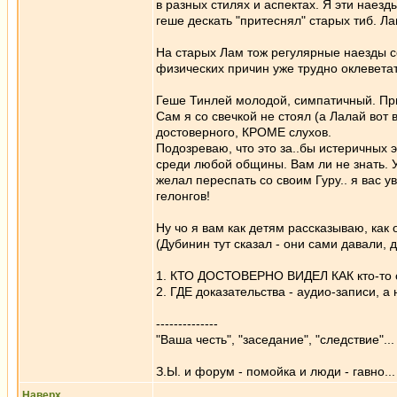
в разных стилях и аспектах. Я эти наезд
геше дескать "притеснял" старых тиб. Лам
На старых Лам тож регулярные наезды со
физических причин уже трудно оклеветать
Геше Тинлей молодой, симпатичный. При
Сам я со свечкой не стоял (а Лалай вот
достоверного, КРОМЕ слухов.
Подозреваю, что это за..бы истеричных э
среди любой общины. Вам ли не знать. У 
желал переспать со своим Гуру.. я вас 
гелонгов!
Ну чо я вам как детям рассказываю, как 
(Дубинин тут сказал - они сами давали, 
1. КТО ДОСТОВЕРНО ВИДЕЛ КАК кто-то с 
2. ГДЕ доказательства - аудио-записи, а н
--------------
"Ваша честь", "заседание", "следствие"... 
З.Ы. и форум - помойка и люди - гавно...
Наверх