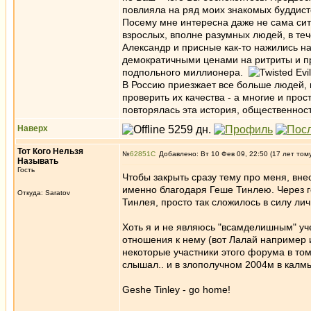
повлияла на ряд моих знакомых буддисто
Посему мне интересна даже не сама ситу
взрослых, вполне разумных людей, в теч
Александр и присные как-то нажились на
демократичными ценами на ритриты и пр
подпольного миллионера.
В Россию приезжает все больше людей, 
проверить их качества - а многие и про
повторялась эта история, общественности
Наверх
Тот Кого Нельзя
№
62851
Добавлено: Вт 10 Фев 09, 22:50 (17 лет том
Называть
Гость
Чтобы закрыть сразу тему про меня, вне
именно благодаря Геше Тинлею. Через го
Откуда: Saratov
Тинлея, просто так сложилось в силу лич
Хоть я и не являюсь "всамделишным" уч
отношения к нему (вот Лалай например и
некоторые участники этого форума в том
слышал.. и в злополучном 2004м в калмы
Geshe Tinley - go home!