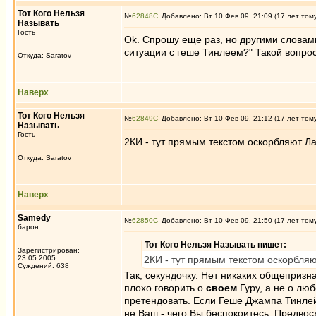
Тот Кого Нельзя
№
62848
Добавлено: Вт 10 Фев 09, 21:09 (17 лет том
Называть
Гость
Ok. Спрошу еще раз, но другими словами
ситуации с геше Тинлеем?" Такой вопро
Откуда: Saratov
Наверх
Тот Кого Нельзя
№
62849
Добавлено: Вт 10 Фев 09, 21:12 (17 лет том
Называть
Гость
2КИ - тут прямым текстом оскорбляют Ла
Откуда: Saratov
Наверх
Samedy
№
62850
Добавлено: Вт 10 Фев 09, 21:50 (17 лет том
барон
Тот Кого Нельзя Называть пишет:
Зарегистрирован:
23.05.2005
2КИ - тут прямым текстом оскорбляю
Суждений: 638
Так, секундочку. Нет никаких общепризн
плохо говорить о
своем
Гуру, а не о лю
претендовать. Если Геше Джампа Тинлей
не Ваш - чего Вы беспокоитесь. Предвос