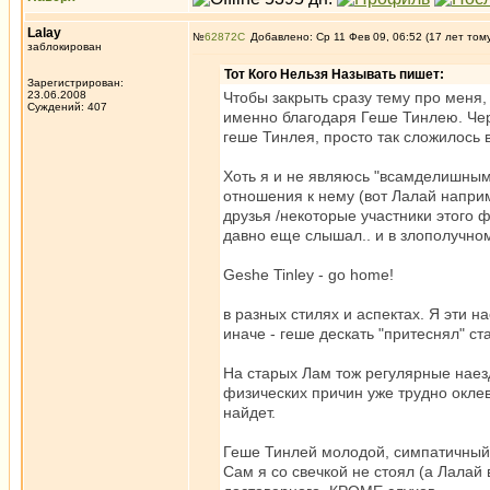
Lalay
№
62872
Добавлено: Ср 11 Фев 09, 06:52 (17 лет том
заблокирован
Тот Кого Нельзя Называть пишет:
Зарегистрирован:
23.06.2008
Чтобы закрыть сразу тему про меня,
Суждений: 407
именно благодаря Геше Тинлею. Чере
геше Тинлея, просто так сложилось в
Хоть я и не являюсь "всамделишным
отношения к нему (вот Лалай наприм
друзья /некоторые участники этого 
давно еще слышал.. и в злополучном
Geshe Tinley - go home!
в разных стилях и аспектах. Я эти н
иначе - геше дескать "притеснял" ста
На старых Лам тож регулярные наезд
физических причин уже трудно оклев
найдет.
Геше Тинлей молодой, симпатичный.
Сам я со свечкой не стоял (а Лалай