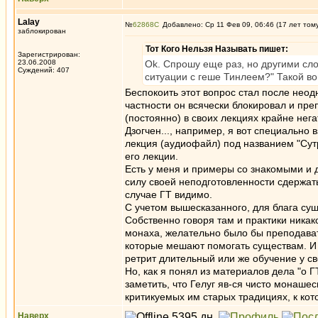
Lalay
№
62868
Добавлено: Ср 11 Фев 09, 06:46 (17 лет том
заблокирован
Тот Кого Нельзя Называть пишет:
Зарегистрирован:
23.06.2008
Ok. Спрошу еще раз, но другими сло
Суждений: 407
ситуации с геше Тинлеем?" Такой в
Беспокоить этот вопрос стал после неод
частности он всячески блокировал и пре
(постоянно) в своих лекциях крайне не
Дзогчен..., например, я вот специально
лекция (аудиофайл) под названием "Сутр
его лекции.
Есть у меня и примеры со знакомыми и д
силу своей неподготовленности сдержать
случае ГТ видимо.
С учетом вышесказанного, для блага сущ
Собственно говоря там и практики никак
монаха, желательно было бы преподавате
которые мешают помогать существам. И 
ретрит длительный или же обучение у св
Но, как я понял из материалов дела "о 
заметить, что Гелуг яв-ся чисто монашес
критикуемых им старых традициях, к кот
Наверх