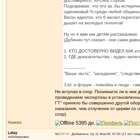
достоверного, КРОМЕ слухов.
Подозреваю, что это за..бы истеричн
одинаковый % среди любой общины. В
Вагон идиоток, кто б желал переспат
дышит на молодых гелонгов!
Ну чо я вам как детям рассказываю, 
(Дубинин тут сказал - они сами дава
1. КТО ДОСТОВЕРНО ВИДЕЛ КАК кто-т
2. ГДЕ доказательства - аудио-записи
--------------
"Ваша честь", "заседание", "следствие
З.Ы. и форум - помойка и люди - гавн
Не вступая в спор. Понимаете ли в чем 
проведением экспертизы в установленны
ГТ" приняло бы совершенно другой обор
наказания, чем отлучение от церкви со 
спор)
Наверх
Lalay
№
62873
Добавлено: Ср 11 Фев 09, 07:00 (17 лет том
заблокирован