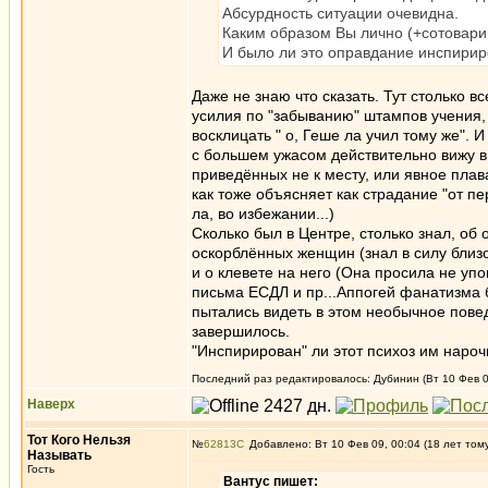
Абсурдность ситуации очевидна.
Каким образом Вы лично (+сотовар
И было ли это оправдание инспирир
Даже не знаю что сказать. Тут столько в
усилия по "забыванию" штампов учения, 
восклицать " о, Геше ла учил тому же".
с большем ужасом действительно вижу в
приведённых не к месту, или явное пла
как тоже объясняет как страдание "от 
ла, во избежании...)
Сколько был в Центре, столько знал, об 
оскорблённых женщин (знал в силу близ
и о клевете на него (Она просила не упо
письма ЕСДЛ и пр...Аппогей фанатизма б
пытались видеть в этом необычное повед
завершилось.
"Инспирирован" ли этот психоз им нароч
Последний раз редактировалось: Дубинин (Вт 10 Фев 09
Наверх
Тот Кого Нельзя
№
62813
Добавлено: Вт 10 Фев 09, 00:04 (18 лет том
Называть
Гость
Вантус пишет: