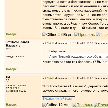
порядке, а потом большинство их не мог
рассматривались и его искажения в изло
свидетельств о всяческих нарушений им
понимается нарушение монашеских обето
"Блистательное совершенство" о подобны
очень много, а сейчас и тем более. То 
факты. Вникните в данный смысл, "это о
Наверх
Тот Кого Нельзя
№
62846
Добавлено: Вт 10 Фев 09, 19:13 (17 лет том
Называть
Гость
Lalay пишет:
А вот Тинлей раздавал все обеты н
Откуда: Saratov
Конкретно вас это как беспокоит? Вы ег
Наверх
КИ
№
62847
Добавлено: Вт 10 Фев 09, 19:37 (17 лет том
3Д
Зарегистрирован:
"Тот Кого Нельзя Называть", держите се
17.02.2005
можете сказать ничего толкового по теме
Суждений: 52233
_________________
Буддизм чистой воды
Наверх