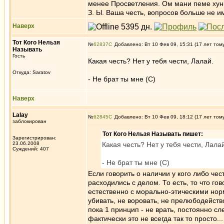
менее Просветления. Ом мани пеме хун
З. Ы. Ваша честь, вопросов больше не и
Наверх
Тот Кого Нельзя
№
62837
Добавлено: Вт 10 Фев 09, 15:31 (17 лет том
Называть
Гость
Какая честь? Нет у тебя чести, Лалай.
Откуда: Saratov
- Не брат ты мне (С)
Наверх
Lalay
№
62845
Добавлено: Вт 10 Фев 09, 18:12 (17 лет том
заблокирован
Тот Кого Нельзя Называть пишет:
Зарегистрирован:
23.06.2008
Какая честь? Нет у тебя чести, Лала
Суждений: 407
- Не брат ты мне (С)
Если говорить о наличии у кого либо чес
расходились с делом. То есть, то что г
естественно с морально-этическими норм
убивать, не воровать, не прелюбодейств
пока 1 принцип - не врать, постоянно с
фактически это не всегда так то просто.