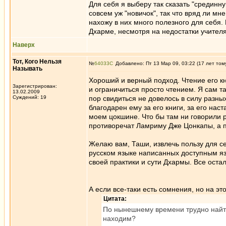
Для себя я выберу так сказать "срединну
совсем уж "новичок", так что вряд ли мне
нахожу в них много полезного для себя.
Дхарме, несмотря на недостатки учителя
Наверх
Тот, Кого Нельзя
№
64033
Добавлено: Пт 13 Мар 09, 03:22 (17 лет том
Называть
Хороший и верный подход. Чтение его кн
Зарегистрирован:
и ограничиться просто чтением. Я сам т
13.02.2009
Суждений: 19
пор свидиться не довелось в силу разных
благодарен ему за его книги, за его нас
моем цокшине. Что бы там ни говорили 
противоречат Ламриму Дже Цонкапы, а п
Желаю вам, Таши, извлечь пользу для себ
русском языке написанных доступным 
своей практики и сути Дхармы. Все оста
А если все-таки есть сомнения, но на это
Цитата:
По нынешнему времени трудно найти 
находим?