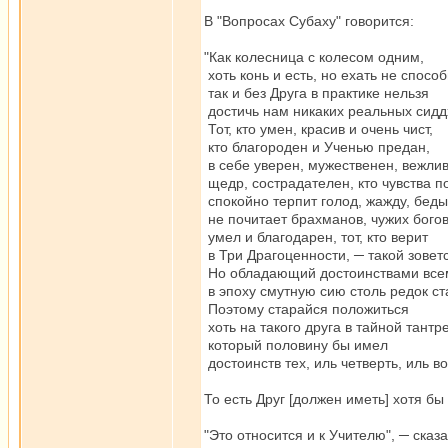
В "Вопросах Субаху" говорится:
"Как колесница с колесом одним,
хоть конь и есть, но ехать не способ
так и без Друга в практике нельзя
достичь нам никаких реальных сидд
Тот, кто умен, красив и очень чист,
кто благороден и Ученью предан,
в себе уверен, мужественен, вежлив
щедр, сострадателен, кто чувства п
спокойно терпит голод, жажду, беды
не почитает брахманов, чужих богов
умел и благодарен, тот, кто верит
в Три Драгоценности, ─ такой зоветс
Но обладающий достоинствами все
в эпоху смутную сию столь редок ст
Поэтому старайся положиться
хоть на такого друга в тайной тантре
который половину бы имел
достоинств тех, иль четверть, иль в
То есть Друг [должен иметь] хотя б
"Это относится и к Учителю", ─ сказ