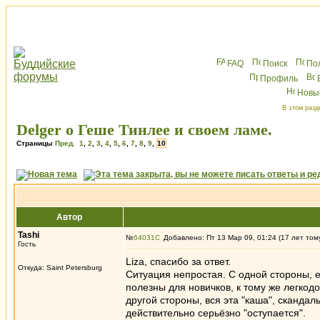
FAQ
Поиск
По
Профиль
Новы
В этом разд
Delger о Геше Тинлее и своем ламе.
Страницы
Пред.
1
,
2
,
3
,
4
,
5
,
6
,
7
,
8
,
9
,
10
Автор
Tashi
№
64031
Добавлено: Пт 13 Мар 09, 01:24 (17 лет том
Гость
Liza, спасибо за ответ.
Откуда: Saint Petersburg
Ситуация непростая. С одной стороны, е
полезны для новичков, к тому же легкодо
другой стороны, вся эта "каша", скандал
действительно серьёзно "оступается".