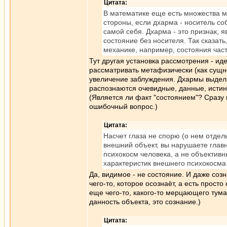
Цитата:
В математике еще есть множества м
стороны, если дхарма - носитель соб
самой себя. Дхарма - это признак, 
состояние без носителя. Так сказать
механике, например, состояния час
Тут другая установка рассмотрения - ид
рассматривать метафизически (как сущн
увеличение заблуждения. Дхармы выдел
распознаются очевидные, данные, истин
(Является ли факт "состоянием"? Сразу в
ошибочный вопрос.)
Цитата:
Насчет глаза не спорю (о нем отдель
внешний объект, вы нарушаете главн
психокосм человека, а не объектив
характеристик внешнего психокосма 
Да, видимое - не состояние. И даже созн
чего-то, которое осознаёт, а есть просто
еще чего-то, какого-то мерцающего тума
данность объекта, это сознание.)
Цитата: