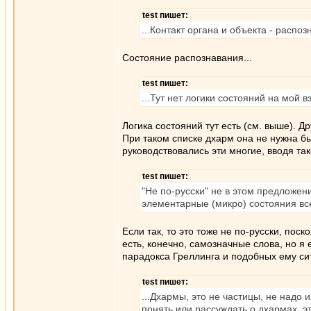
test пишет:
...Контакт органа и объекта - распозн
Состояние распознавания...
test пишет:
...Тут нет логики состояний на мой в
Логика состояний тут есть (см. выше). Д
При таком списке дхарм она не нужна б
руководствовались эти многие, вводя так
test пишет:
"Не по-русски" не в этом предложен
элементарные (микро) состояния вс
Если так, то это тоже не по-русски, поск
есть, конечно, самозначные слова, но я
парадокса Греллинга и подобных ему сит
test пишет:
...Дхармы, это не частицы, не надо
понять или рассуждать о дхармах, эт