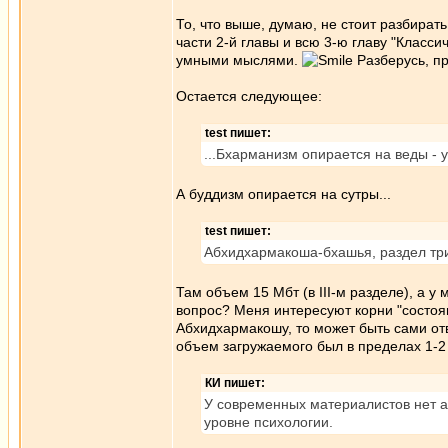
То, что выше, думаю, не стоит разбирать
части 2-й главы и всю 3-ю главу "Клас
умными мыслями.
Разберусь, пр
Остается следующее:
test пишет:
...Бхарманизм опирается на веды - 
А буддизм опирается на сутры...
test пишет:
Абхидхармакоша-бхашья, раздел три,
Там объем 15 Мбт (в III-м разделе), а 
вопрос? Меня интересуют корни "состоян
Абхидхармакошу, то может быть сами от
объем загружаемого был в пределах 1-2 
КИ пишет:
У современных материалистов нет а
уровне психологии.