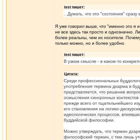
test пишет:
...Думать, что это "состояния" сраз
Я уже говорил выше, что "именно это я 
не все здесь так просто и однозначно. 
более реальны, чем их носители. Почему
только можно, но и более удобно.
test пишет:
В узком смысле - в каком-то конкретн
Цитата:
Среди профессиональных буддолого
употребления термина дхарма в будд
представляется, что решение вопрос
осмысления синхронных контекстов 
прежде всего от тщательнейшего из
его становления на логико-дискурси
идеологических процессов, влиявш
буддийской философии.
Можно утверждать, что термин дхар
философский термин, с тем лишь ут