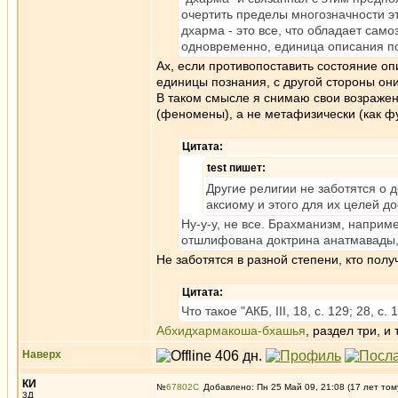
очертить пределы многозначности э
дхарма - это все, что обладает само
одновременно, единица описания пс
Ах, если противопоставить состояние оп
единицы познания, с другой стороны они
В таком смысле я снимаю свои возражен
(феномены), а не метафизически (как фу
Цитата:
test пишет:
Другие религии не заботятся о 
аксиому и этого для их целей до
Ну-у-у, не все. Брахманизм, наприм
отшлифована доктрина анатмавады, 
Не заботятся в разной степени, кто пол
Цитата:
Что такое "АКБ, III, 18, с. 129; 28, с.
Абхидхармакоша-бхашья
, раздел три, и т
Наверх
КИ
№
67802
Добавлено: Пн 25 Май 09, 21:08 (17 лет том
3Д