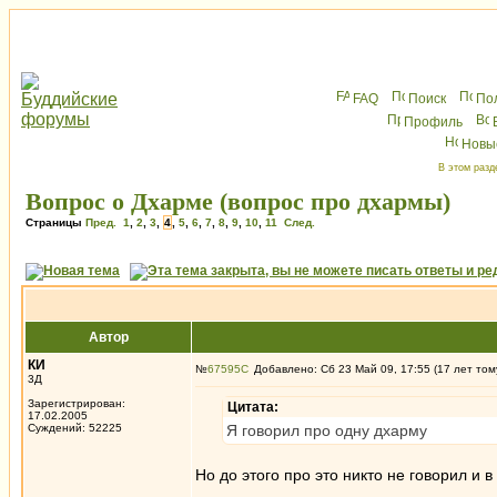
FAQ
Поиск
По
Профиль
Новы
В этом разд
Вопрос о Дхарме (вопрос про дхармы)
Страницы
Пред.
1
,
2
,
3
,
4
,
5
,
6
,
7
,
8
,
9
,
10
,
11
След.
Автор
КИ
№
67595
Добавлено: Сб 23 Май 09, 17:55 (17 лет том
3Д
Зарегистрирован:
Цитата:
17.02.2005
Суждений: 52225
Я говорил про одну дхарму
Но до этого про это никто не говорил и в