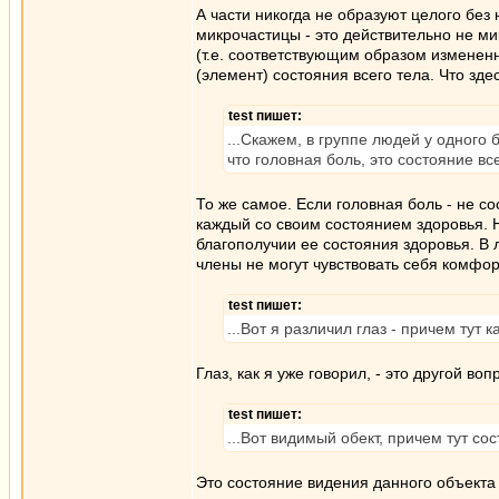
А части никогда не образуют целого без
микрочастицы - это действительно не ми
(т.е. соответствующим образом измененн
(элемент) состояния всего тела. Что зде
test пишет:
...Скажем, в группе людей у одного 
что головная боль, это состояние вс
То же самое. Если головная боль - не со
каждый со своим состоянием здоровья. Н
благополучии ее состояния здоровья. В 
члены не могут чувствовать себя комфорт
test пишет:
...Вот я различил глаз - причем тут к
Глаз, как я уже говорил, - это другой во
test пишет:
...Вот видимый обект, причем тут сос
Это состояние видения данного объекта