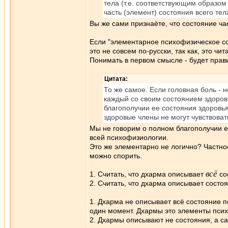
тела (т.е. соответствующим образом
часть (элемент) состояния всего тел
Вы же сами признаёте, что состояние ча
Если "элементарное психофизическое со
это не совсем по-русски, так как, это 
Понимать в первом смысле - будет прав
Цитата:
То же самое. Если головная боль - н
каждый со своим состоянием здоровь
благополучии ее состояния здоровья
здоровые члены не могут чувствоват
Мы не говорим о полном благополучии е
всей психофизиологии.
Это же элементарно не логично? Частное
можно спорить.
всё
1. Считать, что дхарма описывает
со
2. Считать, что дхарма описывает состо
1. Дхарма не описывает всё состояние п
один момент. Дхармы это элементы пси
2. Дхармы описывают не состояния, а с