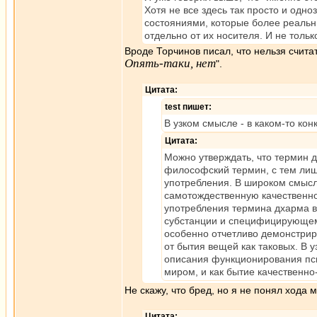
Хотя не все здесь так просто и одн
состояниями, которые более реальн
отдельно от их носителя. И не тольк
Вроде Торчинов писал, что нельзя счита
Опять-таки, нет
".
Цитата:
test пишет:
В узком смысле - в каком-то кон
Цитата:
Можно утверждать, что термин 
философский термин, с тем лиш
употребления. В широком смысл
самотождественную качественно
употребления термина дхарма в
субстанции и специфицирующем 
особенно отчетливо демонстрир
от бытия вещей как таковых. В
описания функционирования псих
миром, и как бытие качественн
Не скажу, что бред, но я не понял хода
Цитата: