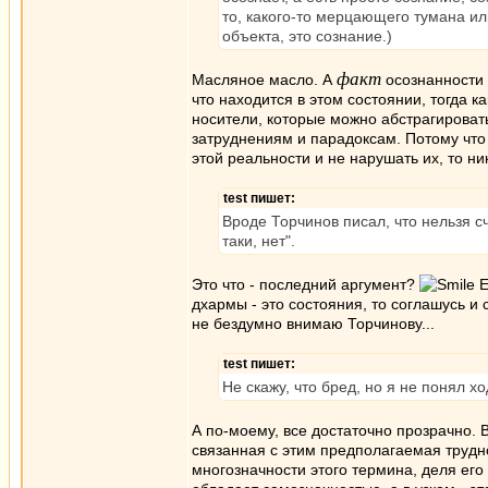
то, какого-то мерцающего тумана ил
объекта, это сознание.)
факт
Масляное масло. А
осознанности -
что находится в этом состоянии, тогда к
носители, которые можно абстрагировать
затруднениям и парадоксам. Потому что
этой реальности и не нарушать их, то ни
test пишет:
Вроде Торчинов писал, что нельзя с
таки, нет".
Это что - последний аргумент?
Е
дхармы - это состояния, то соглашусь и 
не бездумно внимаю Торчинову...
test пишет:
Не скажу, что бред, но я не понял 
А по-моему, все достаточно прозрачно.
связанная с этим предполагаемая трудн
многозначности этого термина, деля его