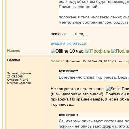
если над объектом будет произведен
Примеры состояний:
положения тела человека: лежит, сиди
ментальное состояние: сон, бодрств
психики: ...., гнев, ...
_________________
Буддизм чистой воды
Наверх
Gandalf
№
67619
Добавлено: Вс 24 Май 09, 10:25 (17 лет том
test пишет:
Зарегистрирован:
22.05.2009
Естественно слова Торчинова. Ведь 
Суждений: 246
Откуда: Сахалин
Не так уж это и естественно.
Пос
(и вы наверняка это знали!). Почему он 
приводит. По крайней мере, я их не об
Торчинова...
test пишет:
Да, дхармы описывают состояние пс
психики не описывает, дхарма, это 