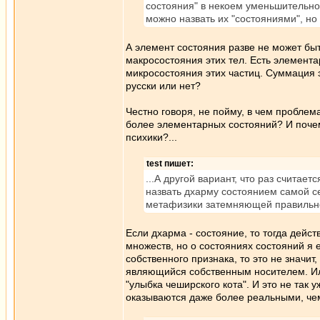
состояния" в некоем уменьшительно
можно назвать их "состояниями", но э
А элемент состояния разве не может бы
макросостояния этих тел. Есть элемента
микросостояния этих частиц. Суммация 
русски или нет?
Честно говоря, не пойму, в чем проблем
более элементарных состояний? И поче
психики?...
test пишет:
...А другой вариант, что раз считае
назвать дхарму состоянием самой се
метафизики затемняющей правильн
Если дхарма - состояние, то тогда дейс
множеств, но о состояниях состояний я
собственного признака, то это не значит
являющийся собственным носителем. Или,
"улыбка чеширского кота". И это не так 
оказываются даже более реальными, чем