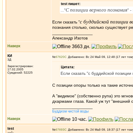
test пишет:
С позиции верного познания
..."
" 
с буддийской позиции в
Если сказать "
познания столько, сколько существует ре
_________________
Александр Изотов
Наверх
КИ
№
67620
Добавлено: Вс 24 Май 09, 12:48 (17 лет том
3Д
Зарегистрирован:
Цитата:
17.02.2005
Суждений: 52225
Если сказать "с буддийской позиции
С позиции опоры только на такие источни
А "видимое" (собственно рупа) это мгн
дхармами глаза. Какой уж тут "внешний 
_________________
Буддизм чистой воды
Наверх
test
№
67693
Добавлено: Вс 24 Май 09, 18:37 (17 лет том
一心