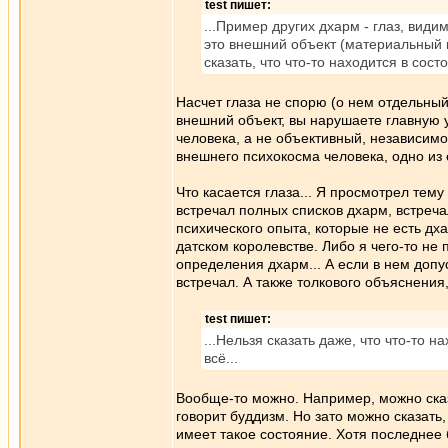
test пишет:
...Пример других дхарм - глаз, видим
это внешний объект (материальный пр
сказать, что что-то находится в сос
Насчет глаза не спорю (о нем отдельный 
внешний объект, вы нарушаете главную у
человека, а не объективный, независимо
внешнего психокосма человека, одно из 
Что касается глаза... Я просмотрел тему
встречал полных списков дхарм, встреч
психического опыта, которые не есть дха
датском королевстве. Либо я чего-то не
определения дхарм... А если в нем допу
встречал. А также толкового объяснения,
test пишет:
...Нельзя сказать даже, что что-то 
всё...
Вообще-то можно. Например, можно сказа
говорит буддизм. Но зато можно сказать, 
имеет такое состояние. Хотя последнее 