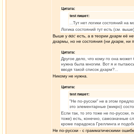
Цитата:
test пишет:
...Тут нет логики состояний на м
Логика состояний тут есть (см. выше)
вас
Выше у
есть, а в теории дхарм её н
дхармы, но не состояния (ни дхарм, ни 
Цитата:
Другое дело, что кому-то она может
нужна была многим. Вот я и пытаюс
вводя такой список дхарм?...
Никому не нужна.
Цитата:
test пишет:
"Не по-русски" не в этом предл
это элементарные (микро) состо
Если так, то это тоже не по-русски, 
тоже) есть, конечно, самозначные с
кроме парадокса Греллинга и подобн
Не по-русски - с грамматическими ошибк