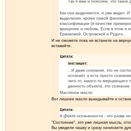
Так я вам и поясняю, что такое
Как они выделяются, я уже видел. И
выделения, кроме самой феноменолог
классификации (в качестве примеро
вращение и любовь. Если в этом и ес
Ермаковой, Островской и Рудого...
И не сможете пока не встанете на верну
вставайте.
Цитата:
test пишет:
...И даже сознание, это не сост
осознаёт, а есть просто сознани
чего-то, какого-то мерцающего 
данность объекта, это сознание.
Масляное масло.
Вот лишнее масло выкидывайте и останет
Цитата:
факт
А
осознанности - это разве н
"Состояние", это уже лишная мысль, отх
Вы увидели чашку и сразу начинаете ду