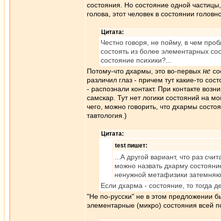
состояния. Но состояние одной частицы,
голова, этот человек в состоянии головн
Цитата:
Честно говоря, не пойму, в чем про
состоять из более элементарных со
состояние психики?...
не
Потому-что дхармы, это во-первых
со
различил глаз - причем тут какие-то сос
- распознали контакт. При контакте воз
самскар. Тут нет логики состояний на мо
чего, можно говорить, что дхармы состо
тавтология.)
Цитата:
test пишет:
...А другой вариант, что раз сч
можно назвать дхарму состояние
ненужной метафизики затемняю
Если дхарма - состояние, то тогда д
"Не по-русски" не в этом предложении б
элементарные (микро) состояния всей п