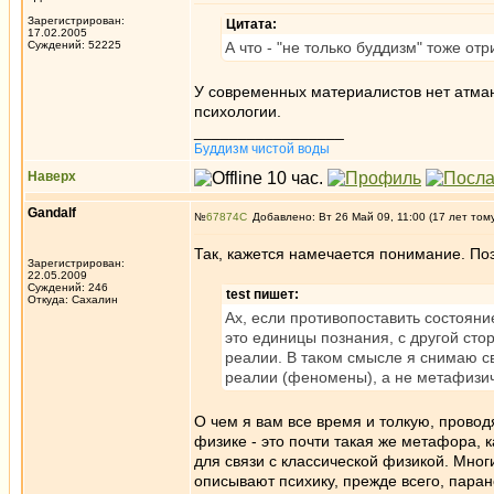
Зарегистрирован:
Цитата:
17.02.2005
Суждений: 52225
А что - "не только буддизм" тоже отр
У современных материалистов нет атман
психологии.
_________________
Буддизм чистой воды
Наверх
Gandalf
№
67874
Добавлено: Вт 26 Май 09, 11:00 (17 лет том
Так, кажется намечается понимание. По
Зарегистрирован:
22.05.2009
Суждений: 246
test пишет:
Откуда: Сахалин
Ах, если противопоставить состояни
это единицы познания, с другой сто
реалии. В таком смысле я снимаю св
реалии (феномены), а не метафизиче
О чем я вам все время и толкую, провод
физике - это почти такая же метафора, к
для связи с классической физикой. Мног
описывают психику, прежде всего, пар