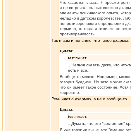
Что касается глаза... Я просмотрел 
я не встречал полных списков дхарм
элементы психического опыта, которы
неладно в датском королевстве. Либ
непротиворечивого определения дха
термина, то тогда я тоже его не вст
противоречивость...
Так я вам и поясняю, что такое дхармы.
Цитата:
test пишет:
...Нельзя сказать даже, что что
есть и всё...
Вообще-то можно. Например, можно с
говорит буддизм. Но зато можно сказа
что он имеет такое состояние. Хотя
корректно.
Речь идет о дхармах, а не о вообще-то.
Цитата:
test пишет:
...Думать, что это "состояния" 
Я уже говорил выше, что "именно эт