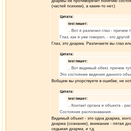
дхармы не противоречит понятию состоян
(частей психики), а какие-то нет.)
Цитата:
test пишет:
...Вот я различил глаз - причем т
Глаз, как я уже говорил, - это друго
Глаз, это дхарма. Различаете вы глаз ил
Цитата:
test пишет:
...Вот видимый обект, причем тут
Это состояние видения данного объ
Вобщем вы упорствуете в ошибке, не хот
Цитата:
test пишет:
...Контакт органа и объекта - рас
Состояние распознавания...
Видимый объект - это одна дхарма, конта
дхарма (сознание), внимание - пятая дх
седьмая дхарма, и т.д.