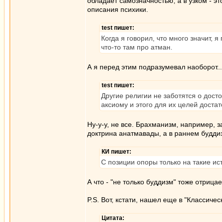
обладает самозначностью, а в узком - э
описания психики.
test пишет:
Когда я говорил, что много значит,
что-то там про атман.
А я перед этим подразумевал наоборот..
test пишет:
Другие религии не заботятся о дост
аксиому и этого для их целей достат
Ну-у-у, не все. Брахманизм, например, 
доктрина анатмавады, а в раннем будди
КИ пишет:
С позиции опоры только на такие ист
А что - "не только буддизм" тоже отрицае
P.S. Вот, кстати, нашел еще в "Классич
Цитата: