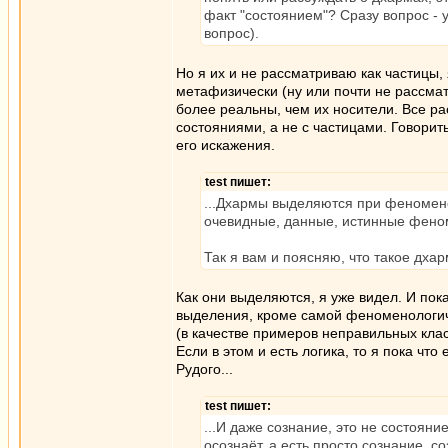
факт "состоянием"? Сразу вопрос - 
вопрос).
Но я их и не рассматриваю как частицы,
метафизически (ну или почти не рассм
более реальны, чем их носители. Все р
состояниями, а не с частицами. Говорить
его искажения.
test пишет:
...Дхармы выделяются при феномено
очевидные, данные, истинные феном
Так я вам и поясняю, что такое дха
Как они выделяются, я уже видел. И пок
выделения, кроме самой феноменологиче
(в качестве примеров неправильных кла
Если в этом и есть логика, то я пока чт
Рудого...
test пишет:
...И даже сознание, это не состояни
осознаёт, а есть просто сознание, со