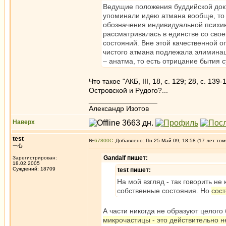
Ведущие положения буддийской док
упоминали идею атмана вообще, то 
обозначения индивидуальной психики (
рассматривалась в единстве со сво
состояний. Вне этой качественной о
чистого атмана подлежала элиминац
– анатма, то есть отрицание бытия 
Что такое "АКБ, III, 18, с. 129; 28, с. 
Островской и Рудого?...
_________________
Александр Изотов
Наверх
test
№
67800
Добавлено: Пн 25 Май 09, 18:58 (17 лет том
一心
Gandalf пишет:
Зарегистрирован:
18.02.2005
Суждений: 18709
test пишет:
На мой взгляд - так говорить не 
собственные состояния. Но
сост
А части никогда не образуют целого
микрочастицы - это действительно н