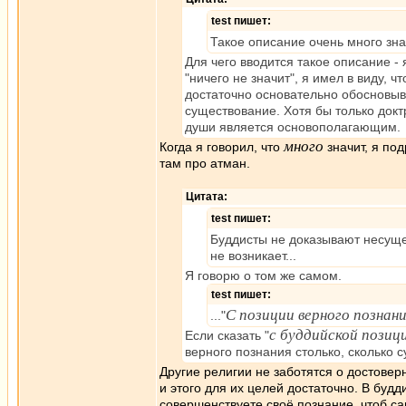
test пишет:
Такое описание очень много знач
Для чего вводится такое описание -
"ничего не значит", я имел в виду, ч
достаточно основательно обосновыва
существование. Хотя бы только докт
души является основополагающим.
много
Когда я говорил, что
значит, я по
там про атман.
Цитата:
test пишет:
Буддисты не доказывают несуще
не возникает...
Я говорю о том же самом.
test пишет:
С позиции верного познан
..."
с буддийской позиц
Если сказать "
верного познания столько, сколько с
Другие религии не заботятся о достовер
и этого для их целей достаточно. В будд
совершенствуете своё познание, чтоб са