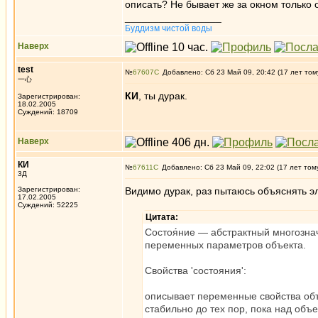
описать? Не бывает же за окном только 
_________________
Буддизм чистой воды
Наверх
test
№
67607
Добавлено: Сб 23 Май 09, 20:42 (17 лет том
一心
КИ
, ты дурак.
Зарегистрирован:
18.02.2005
Суждений: 18709
Наверх
КИ
№
67611
Добавлено: Сб 23 Май 09, 22:02 (17 лет том
3Д
Зарегистрирован:
Видимо дурак, раз пытаюсь объяснять 
17.02.2005
Суждений: 52225
Цитата:
Состоя́ние — абстрактный многозн
переменных параметров объекта.
Свойства 'состояния':
описывает переменные свойства об
стабильно до тех пор, пока над объ