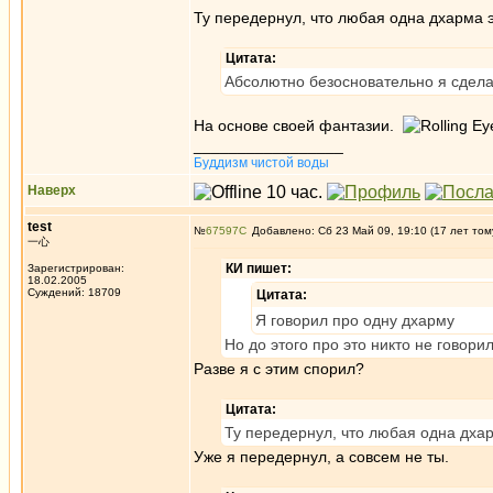
Ту передернул, что любая одна дхарма э
Цитата:
Абсолютно безосновательно я сдела
На основе своей фантазии.
_________________
Буддизм чистой воды
Наверх
test
№
67597
Добавлено: Сб 23 Май 09, 19:10 (17 лет том
一心
КИ пишет:
Зарегистрирован:
18.02.2005
Суждений: 18709
Цитата:
Я говорил про одну дхарму
Но до этого про это никто не говорил
Разве я с этим спорил?
Цитата:
Ту передернул, что любая одна дхар
Уже я передернул, а совсем не ты.