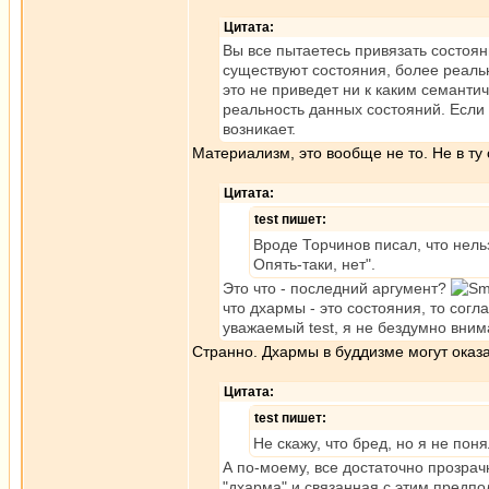
Цитата:
Вы все пытаетесь привязать состояние
существуют состояния, более реальн
это не приведет ни к каким семанти
реальность данных состояний. Если 
возникает.
Материализм, это вообще не то. Не в ту
Цитата:
test пишет:
Вроде Торчинов писал, что нель
Опять-таки, нет".
Это что - последний аргумент?
что дхармы - это состояния, то согл
уважаемый test, я не бездумно вним
Странно. Дхармы в буддизме могут оказа
Цитата:
test пишет:
Не скажу, что бред, но я не по
А по-моему, все достаточно прозра
"дхарма" и связанная с этим предп