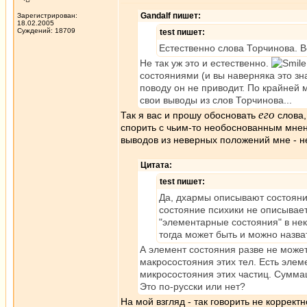
Gandalf пишет:
Зарегистрирован:
18.02.2005
Суждений: 18709
test пишет:
Естественно слова Торчинова. В
Не так уж это и естественно.
состояниями (и вы наверняка это зна
поводу он не приводит. По крайней 
свои выводы из слов Торчинова...
его
Так я вас и прошу обосновать
слова,
спорить с чьим-то необоснованным мнени
выводов из неверных положений мне - н
Цитата:
test пишет:
Да, дхармы описывают состояни
состояние психики не описывает
"элементарные состояния" в не
тогда может быть и можно назвать
А элемент состояния разве не может
макросостояния этих тел. Есть элем
микросостояния этих частиц. Сумма
Это по-русски или нет?
На мой взгляд - так говорить не корректн