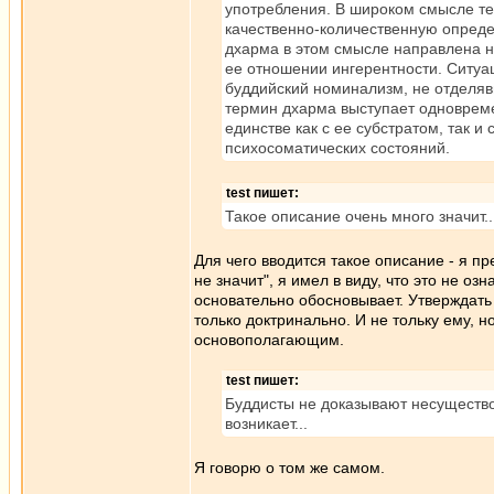
употребления. В широком смысле т
качественно-количественную опреде
дхарма в этом смысле направлена 
ее отношении ингерентности. Ситуа
буддийский номинализм, не отделяв
термин дхарма выступает одноврем
единстве как с ее субстратом, так 
психосоматических состояний.
test пишет:
Такое описание очень много значит..
Для чего вводится такое описание - я п
не значит", я имел в виду, что это не оз
основательно обосновывает. Утверждать 
только доктринально. И не тольку ему, 
основополагающим.
test пишет:
Буддисты не доказывают несущество
возникает...
Я говорю о том же самом.