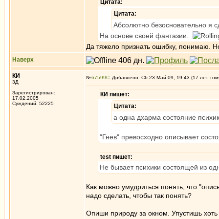
Цитата:
Цитата:
Абсолютно безосновательно я с
На основе своей фантазии.
Да тяжело признать ошибку, понимаю. Но
Наверх
КИ
№
67599
Добавлено: Сб 23 Май 09, 19:43 (17 лет том
3Д
Зарегистрирован:
КИ пишет:
17.02.2005
Суждений: 52225
Цитата:
а одна дхарма состояние психи
"Гнев" превосходно описывает сост
test пишет:
Не бывает психики состоящей из одн
Как можно умудриться понять, что "описы
надо сделать, чтобы так понять?
Опиши природу за окном. Упустишь хоть 