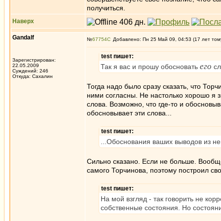
получиться.
Наверх
Gandalf
№
67754
Добавлено: Пн 25 Май 09, 04:53 (17 лет том
test пишет:
Зарегистрирован:
его
22.05.2009
Так я вас и прошу обосновать
сл
Суждений: 246
Откуда: Сахалин
Тогда надо было сразу сказать, что Торч
ними согласны. Не настолько хорошо я з
слова. Возможно, что где-то и обосновыв
обосновывает эти слова...
test пишет:
...Обоснования ваших выводов из не
Сильно сказано. Если не больше. Вообще
самого Торчинова, поэтому построил сво
test пишет:
На мой взгляд - так говорить не корр
собственные состояния. Но состоян