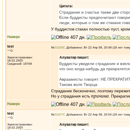
Цитата:
Страдание и счастье также две сто
Если буддисты предпочитают говорит
люди, которые о том же стакане гово
У буддистов стакан полностью пуст, кро
Наверх
test
№
51026
Добавлено: Вт 22 Апр 08, 20:49 (18 лет том
一心
Алуватир пишет:
Зарегистрирован:
18.02.2005
Буддисты увидели страдание и взяли
Суждений: 18709
что оно когда-нибудь да прекратится
Авраамисты говорят: НЕ ПРЕКРАТИТС
Такова воля Творца.
Страдание бесконечно, поэтому пережит
причина
Но у страдания есть
. Прекрати
Наверх
test
№
51027
Добавлено: Вт 22 Апр 08, 20:54 (18 лет том
一心
Алуватир пишет:
Зарегистрирован:
18.02.2005