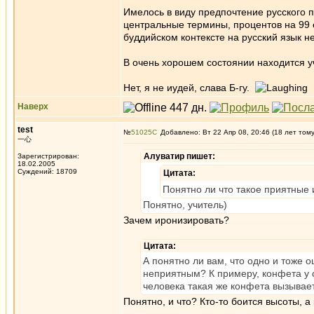
Имелось в виду предпочтение русского 
центральные термины, процентов на 99 е
буддийском контексте на русский язык нет
В очень хорошем состоянии находится у
Нет, я не иудей, слава Б-гу.
Наверх
test
№
51025
Добавлено: Вт 22 Апр 08, 20:46 (18 лет том
一心
Алуватир пишет:
Зарегистрирован:
18.02.2005
Суждений: 18709
Цитата:
Понятно ли что такое приятные 
Понятно, учитель)
Зачем иронизировать?
Цитата:
А понятно ли вам, что одно и тоже 
неприятным? К примеру, конфета у 
человека такая же конфета вызывае
Понятно, и что? Кто-то боится высоты, а к