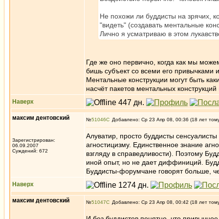
Не похожи ли буддисты на зрячих, 
"видеть" (создавать ментальные кон
Лично я усматриваю в этом лукавств
Где же оно первично, когда как мы можем
бишь субъект со всеми его привычками и
Ментальные конструкции могут быть каки
насчёт пакетов ментальных конструкций
Наверх
максим дентовский
№
51046
Добавлено: Ср 23 Апр 08, 00:36 (18 лет том
Алуватир, просто буддисты сенсуалисты
Зарегистрирован:
агностицизму. Единственное знание агн
06.09.2007
Суждений: 672
взгляду в справедливости). Поэтому Будд
иной опыт, но не дает диффиниций. Буд
Буддисты-форумчане говорят больше, че
Наверх
максим дентовский
№
51047
Добавлено: Ср 23 Апр 08, 00:42 (18 лет том
И без буддистов понятно, что привычно