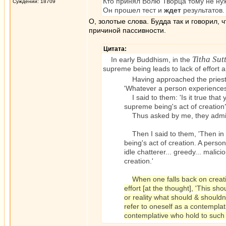
Кто принял Волю Творца тому не ну
Суждений: 18709
Он прошел тест и
ждет
результатов.
О, золотые слова. Будда так и говорил, 
причиной пассивности.
Цитата:
Titha Sut
In early Buddhism, in the
supreme being leads to lack of effort a
Having approached the priests 
'Whatever a person experiences..
I said to them: 'Is it true that
supreme being's act of creation
Thus asked by me, they admitt
Then I said to them, 'Then in t
being's act of creation. A person 
idle chatterer... greedy... mali
creation.'
When one falls back on creat
effort [at the thought], 'This s
or reality what should & should
refer to oneself as a contemplat
contemplative who hold to such