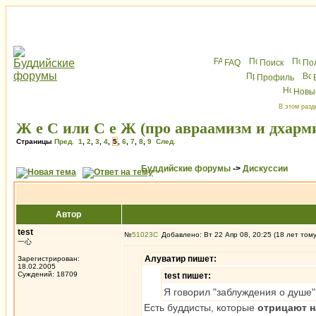
FAQ
Поиск
По
Профиль
Новы
В этом разд
Ж е С или С е Ж (про авраамизм и дхарм
Страницы
Пред.
1
,
2
,
3
,
4
,
5
,
6
,
7
,
8
,
9
След.
Буддийские форумы
->
Дискуссии
Автор
test
№
51023
Добавлено: Вт 22 Апр 08, 20:25 (18 лет том
一心
Алуватир пишет:
Зарегистрирован:
18.02.2005
Суждений: 18709
test пишет:
Я говорил "заблуждения о душе"
Есть буддисты, которые
отрицают 