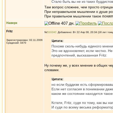
Стало быть вы не из таких буддистов
Там вопрос сложнее, чем просто отрица
При неправильном мышлении о душе ро
поня
При правильном мышлении такое
Наверх
Fritz
№
51024
Добавлено: Вт 22 Апр 08, 20:34 (18 лет том
Зарегистрирован: 02.11.2006
Цитата:
Суждений: 4470
Похоже сколь-нибудь единого мнения
Это не вдохновляет, если честно. Н
предпочтений, высказанная Fritz:
Ну почему же, у всех мнение в общих ч
словами.
Цитата:
но если буддизм есть сформировавше
Если нет согласия в понимании даже
каком же состоянии находится такое
Кстати, Fritz, судя по тому, как вы н
И судя по всему весьма реформатор