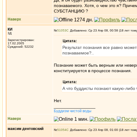
Да, и он будет разновидностью чувствен
познаваемого. Хотя, о чем это я? Прич
СУБСТАНЦИЮ ?
Наверх
КИ
№
51053
Добавлено: Ср 23 Апр 08, 00:58 (18 лет том
3Д
Зарегистрирован:
Цитата:
17.02.2005
Суждений: 52232
Результат познания все равно может
познаваемое?..
Познание может быть верным или неверн
конституируется в процессе познания.
Цитата:
А что буддисты познают какую-ли
Нет.
_________________
Буддизм чистой воды
Наверх
максим дентовский
№
51054
Добавлено: Ср 23 Апр 08, 01:00 (18 лет том