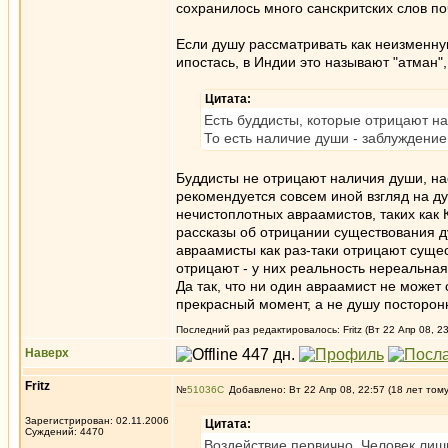
сохранилось много санскритских слов по
Если душу рассматривать как неизменн
ипостась, в Индии это называют "атман",
Цитата:
Есть буддисты, которые отрицают н
То есть наличие души - заблуждение,
Буддисты не отрицают наличия души, нао
рекомендуется совсем иной взгляд на ду
нечистоплотных авраамистов, таких как 
рассказы об отрицании существования д
авраамисты как раз-таки отрицают суще
отрицают - у них реальность нереальна
Да так, что ни один авраамист не может
прекрасный момент, а не душу посторо
Последний раз редактировалось: Fritz (Вт 22 Апр 08, 2
Наверх
Fritz
№
51036
Добавлено: Вт 22 Апр 08, 22:57 (18 лет том
Зарегистрирован: 02.11.2006
Цитата:
Суждений: 4470
Воздействие первично. Человек лишь