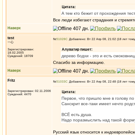
Цитата:
А тем кто бежит от прохождения тест
Все люди избегают страдания и стремятс
Наверх
test
№
51028
Добавлено: Вт 22 Апр 08, 21:02 (18 лет том
一心
Алуватир пишет:
Зарегистрирован:
18.02.2005
дерево бодхи - это и есть смоковниц
Суждений: 18709
Спасибо за информацию.
Наверх
Fritz
№
51033
Добавлено: Вт 22 Апр 08, 22:48 (18 лет том
Зарегистрирован: 02.11.2006
Цитата:
Суждений: 4470
Первое, что пришло мне в голову по 
Санскрит все-таки имеет нечто родс
ВСЁ есть душа.
Надо поразмыслить над такой форм
Русский язык относится к индоевропейск