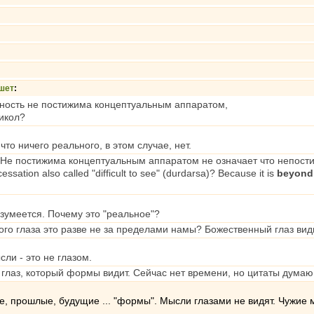
шет
:
ность не постижима концептуальным аппаратом,
рикол?
 что ничего реального, в этом случае, нет.
 Не постижима концептуальным аппаратом не означает что непост
essation also called "difficult to see" (durdarsa)? Because it is
beyond 
зумеется. Почему это "реальное"?
го глаза это разве не за пределами намы? Божественный глаз вид
ли - это не глазом.
 глаз, который формы видит. Сейчас нет времени, но цитаты думаю
ые, прошлые, будущие ... "формы". Мысли глазами не видят. Чужие 