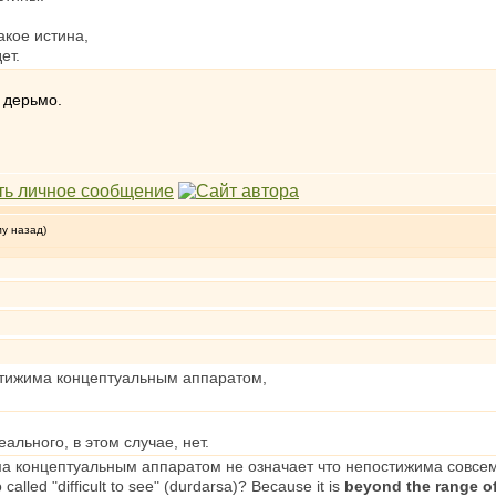
акое истина,
ет.
 дерьмо.
му назад)
стижима концептуальным аппаратом,
еального, в этом случае, нет.
ма концептуальным аппаратом не означает что непостижима совсем
called "difficult to see" (durdarsa)? Because it is
beyond the range of