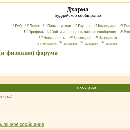
Дхарма
Буддийское сообщество
FAQ
Поиск
Пользователи
Группы
Календарь
Peг
Профиль
Войти и проверить личные сообщения
Вхo
Новые посты
За сегодня
За неделю
В этом разделе:
За сегодня
За неделю
За месяц
(и физикам) форума
Сообщение
му назад)