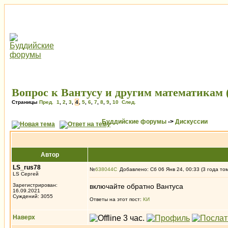
Вопрос к Вантусу и другим математикам 
Страницы
Пред.
1
,
2
,
3
,
4
,
5
,
6
,
7
,
8
,
9
,
10
След.
Буддийские форумы
->
Дискуссии
Автор
LS_rus78
№
638044
Добавлено: Сб 06 Янв 24, 00:33 (3 года то
LS Сергей
Зарегистрирован:
включайте обратно Вантуса
16.09.2021
Суждений: 3055
Ответы на этот пост:
КИ
Наверх