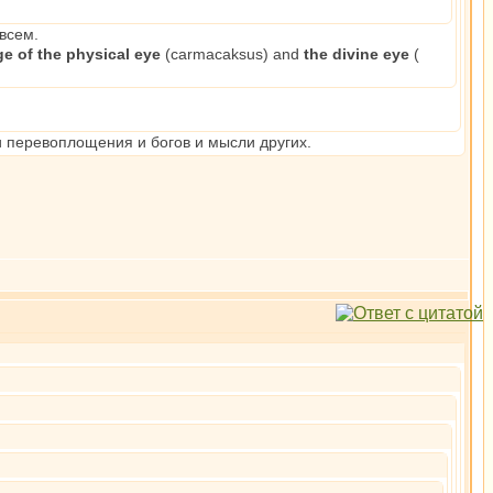
всем.
e of the physical еуе
(carmacaksus) and
the divine еуе
(
и перевоплощения и богов и мысли других.