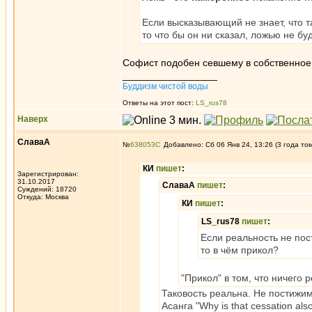
Если высказывающий не знает, что т
то что бы он ни сказал, ложью не буд
Софист подобен севшему в собственное
_________________
Буддизм чистой воды
Ответы на этот пост:
LS_rus78
Наверх
СлаваА
№
638053
Добавлено: Сб 06 Янв 24, 13:26 (3 года то
КИ
пишет
:
Зарегистрирован:
31.10.2017
СлаваА
пишет
:
Суждений: 18720
Откуда: Москва
КИ
пишет
:
LS_rus78
пишет
:
Если реальность не по
то в чём прикол?
"Прикол" в том, что ничего р
Таковость реальна. Не постижи
Асанга "Why is that cessation also 