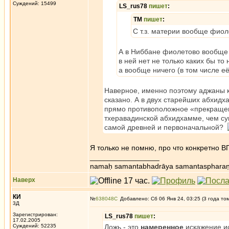
Суждений: 15499
LS_rus78
пишет
:
ТМ
пишет
:
С т.з. материи вообще фиоле
А в Ниббане фиолетово вообще 
в ней нет не только каких бы то
а вообще ничего (в том числе е
Наверное, именно поэтому аджаны к
сказано. А в двух старейших абхидх
прямо противоположное «прекращенч
тхеравадинской абхидхамме, чем с
самой древней и первоначальной?
Я только не помню, про что конкретно В
_________________
namaḥ samantabhadrāya samantaspharaṇ
Наверх
КИ
№
638048
Добавлено: Сб 06 Янв 24, 03:25 (3 года то
3Д
Зарегистрирован:
LS_rus78
пишет
:
17.02.2005
Суждений: 52235
Ложь - это
намеренное
искажение и