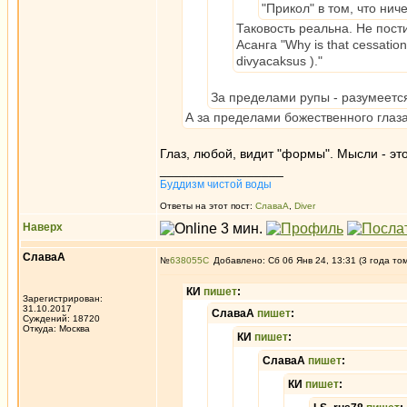
"Прикол" в том, что ниче
Таковость реальна. Не пос
Асанга "Why is that cessation 
divyacaksus )."
За пределами рупы - разумеется
А за пределами божественного глаза
Глаз, любой, видит "формы". Мысли - это
_________________
Буддизм чистой воды
Ответы на этот пост:
СлаваА
,
Diver
Наверх
СлаваА
№
638055
Добавлено: Сб 06 Янв 24, 13:31 (3 года то
КИ
пишет
:
Зарегистрирован:
31.10.2017
СлаваА
пишет
:
Суждений: 18720
Откуда: Москва
КИ
пишет
:
СлаваА
пишет
:
КИ
пишет
: