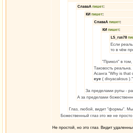
СлаваА
пишет
:
КИ
пишет
:
СлаваА
пишет
:
КИ
пишет
:
LS_rus78
пи
Если реаль
то в чём п
"Прикол" в том,
Таковость реальна.
Асанга "Why is that c
еуе
( divyacaksus )."
За пределами рупы - ра
А за пределами божественно
Глаз, любой, видит "формы". Мыс
Божественный глаз это же не просто
Не простой, но это глаз. Видит удаленн
_________________