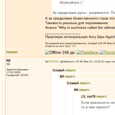
divyacaksus )."
За пределами рупы - разумеется. П
А за пределами божественного глаза эт
Таковость реальна для переживания.
Асанга "Why is suchness called the ultimate
_________________
Практикую интегральную йогу Шри Ауроб
Последний раз редактировалось: СлаваА (Сб 06 Янв 24,
Ответы на этот пост:
КИ
Наверх
КИ
№
638054
Добавлено: Сб 06 Янв 24, 13:29 (3 года то
3Д
Зарегистрирован:
СлаваА
пишет
:
17.02.2005
Суждений: 52235
КИ
пишет
:
СлаваА
пишет
:
КИ
пишет
:
LS_rus78
пишет
:
Если реальность н
то в чём прикол?