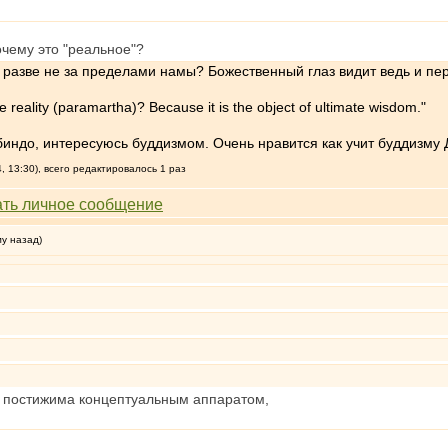
очему это "реальное"?
о разве не за пределами намы? Божественный глаз видит ведь и пе
 reality (paramartha)? Because it is the object of ultimate wisdom."
индо, интересуюсь буддизмом. Очень нравится как учит буддизму 
 13:30), всего редактировалось 1 раз
му назад)
е постижима концептуальным аппаратом,