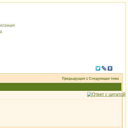
иcтрaция
д
Предыдущая
::
Следующая тема