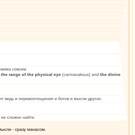
ижима совсем.
the range of the physical еуе
(carmacaksus) and
the divine
ит ведь и перевоплощения и богов и мысли других.
 не сложно найти.
мысли - сразу манасом.