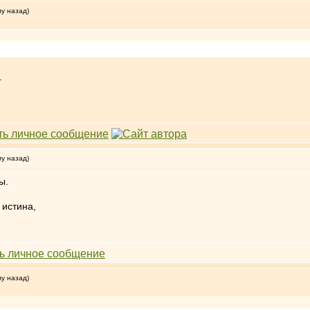
му назад)
.
му назад)
ы.
 истина,
му назад)