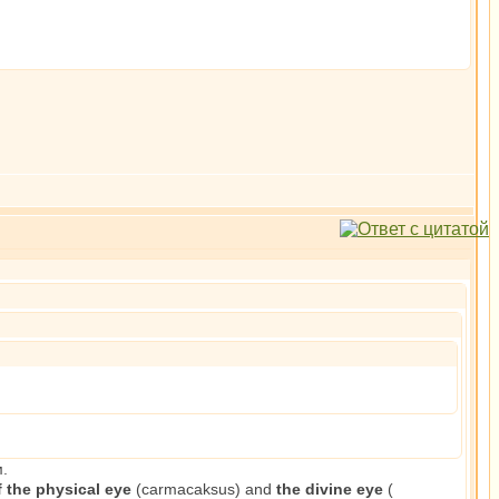
.
 the physical еуе
(carmacaksus) and
the divine еуе
(