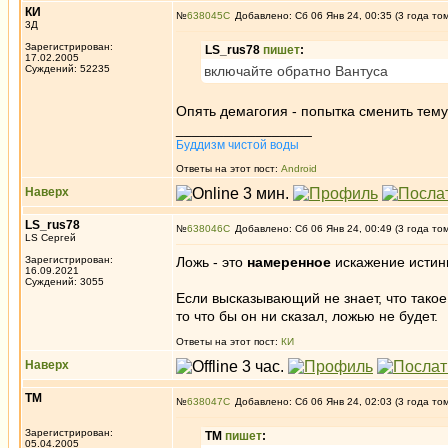
КИ
№
638045
Добавлено: Сб 06 Янв 24, 00:35 (3 года то
3Д
Зарегистрирован:
LS_rus78
пишет
:
17.02.2005
Суждений: 52235
включайте обратно Вантуса
Опять демагогия - попытка сменить тему
_________________
Буддизм чистой воды
Ответы на этот пост:
Android
Наверх
LS_rus78
№
638046
Добавлено: Сб 06 Янв 24, 00:49 (3 года то
LS Сергей
Зарегистрирован:
Ложь - это
намеренное
искажение истин
16.09.2021
Суждений: 3055
Если высказывающий не знает, что такое
то что бы он ни сказал, ложью не будет.
Ответы на этот пост:
КИ
Наверх
ТМ
№
638047
Добавлено: Сб 06 Янв 24, 02:03 (3 года то
Зарегистрирован:
ТМ
пишет
:
05.04.2005