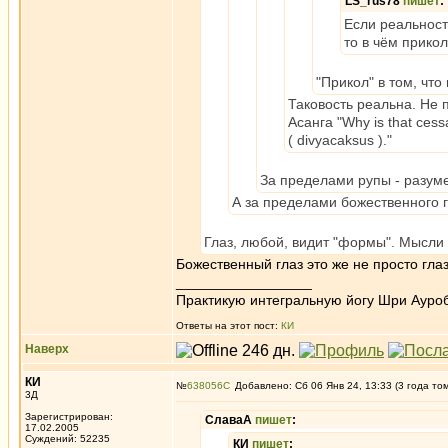
LS_rus78
пишет
:
Если реальност
то в чём прико
"Прикол" в том, что
Таковость реальна. Не
Асанга "Why is that cessat
( divyacaksus )."
За пределами рупы - разуме
А за пределами божественного г
Глаз, любой, видит "формы". Мысли -
Божественный глаз это же не просто гла
_________________
Практикую интегральную йогу Шри Ауроб
Ответы на этот пост:
КИ
Наверх
КИ
№
638056
Добавлено: Сб 06 Янв 24, 13:33 (3 года то
3Д
Зарегистрирован:
СлаваА
пишет
:
17.02.2005
Суждений: 52235
КИ
пишет
: