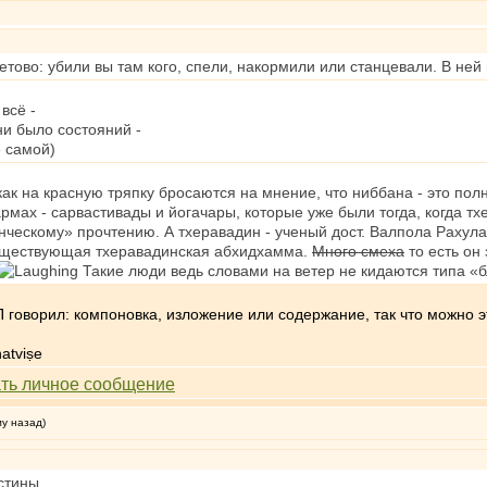
тово: убили вы там кого, спели, накормили или станцевали. В ней 
всё -
 ни было состояний -
ё самой)
ак на красную тряпку бросаются на мнение, что ниббана - это пол
армах - сарвастивады и йогачары, которые уже были тогда, когда т
ескому» прочтению. А тхеравадин - ученый дост. Валпола Рахула 
уществующая тхеравадинская абхидхамма.
Много смеха
то есть он
Такие люди ведь словами на ветер не кидаются типа «
П говорил: компоновка, изложение или содержание, так что можно 
atviṣe
му назад)
стины.