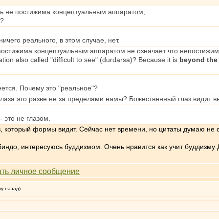
ь не постижима концептуальным аппаратом,
л?
 ничего реального, в этом случае, нет.
 постижима концептуальным аппаратом не означает что непостижим
ion also called "difficult to see" (durdarsa)? Because it is
beyond the 
ется. Почему это "реальное"?
лаза это разве не за пределами намы? Божественный глаз видит в
 это не глазом.
з, который формы видит. Сейчас нет времени, но цитаты думаю не 
индо, интересуюсь буддизмом. Очень нравится как учит буддизму 
му назад)