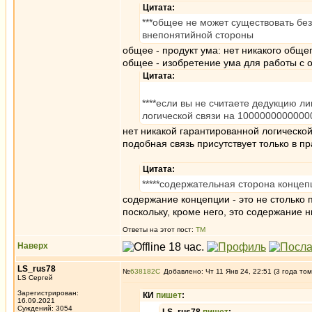
Цитата:
***общее не может существовать без
внепонятийной стороны
общее - продукт ума: нет никакого общег
общее - изобретение ума для работы с
Цитата:
****если вы не считаете дедукцию л
логической связи на 10000000000000
нет никакой гарантированной логической
подобная связь присутствует только в пр
Цитата:
*****содержательная сторона концеп
содержание концепции - это не столько п
поскольку, кроме него, это содержание 
Ответы на этот пост:
ТМ
Наверх
LS_rus78
№
638182
Добавлено: Чт 11 Янв 24, 22:51 (3 года том
LS Сергей
Зарегистрирован:
КИ
пишет
:
16.09.2021
Суждений: 3054