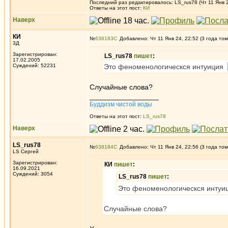
Последний раз редактировалось: LS_rus78 (Чт 11 Янв 2
Ответы на этот пост:
КИ
Наверх
КИ
№
638183
Добавлено: Чт 11 Янв 24, 22:52 (3 года том
3Д
Зарегистрирован:
LS_rus78
пишет
:
17.02.2005
Суждений: 52231
Это феноменологическся интуиция
Случайные слова?
_________________
Буддизм чистой воды
Ответы на этот пост:
LS_rus78
Наверх
LS_rus78
№
638184
Добавлено: Чт 11 Янв 24, 22:56 (3 года том
LS Сергей
Зарегистрирован:
КИ
пишет
:
16.09.2021
Суждений: 3054
LS_rus78
пишет
:
Это феноменологическся инту
Случайные слова?