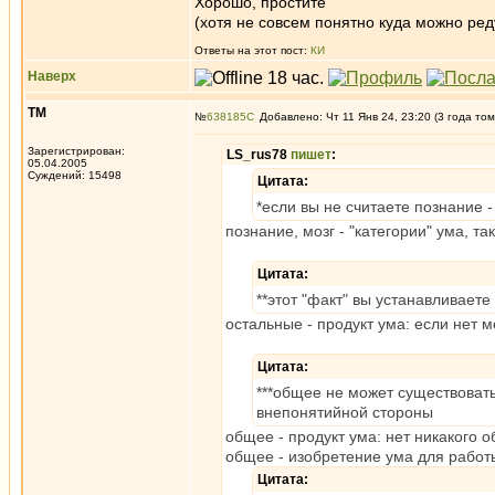
Хорошо, простите
(хотя не совсем понятно куда можно ред
Ответы на этот пост:
КИ
Наверх
ТМ
№
638185
Добавлено: Чт 11 Янв 24, 23:20 (3 года том
Зарегистрирован:
LS_rus78
пишет
:
05.04.2005
Суждений: 15498
Цитата:
*если вы не считаете познание 
познание, мозг - "категории" ума, та
Цитата:
**этот "факт" вы устанавливает
остальные - продукт ума: если нет м
Цитата:
***общее не может существовать
внепонятийной стороны
общее - продукт ума: нет никакого о
общее - изобретение ума для работ
Цитата: