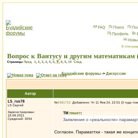
FAQ
Поиск
По
Профиль
Новы
В этом разд
Вопрос к Вантусу и другим математикам 
Страницы
Пред.
1
,
2
,
3
,
4
,
5
,
6
,
7
,
8
,
9
,
10
След.
Буддийские форумы
->
Дискуссии
Автор
LS_rus78
№
638171
Добавлено: Чт 11 Янв 24, 22:01 (3 года том
LS Сергей
Зарегистрирован:
ТМ
пишет
:
16.09.2021
Суждений: 3054
Заявления о «реальности» парамарт
Согласен. Параматтхи - такая же концепц