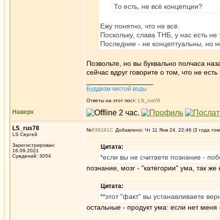
То есть, не всё концепции?
Ежу понятно, что не всё.
Поскольку, слава ТНБ, у нас есть не т
Последние - не концептуальны, но 
Позвольте, но вы буквально полчаса наза
сейчас вдруг говорите о том, что не ест
_________________
Буддизм чистой воды
Ответы на этот пост:
LS_rus78
Наверх
LS_rus78
№
638181
Добавлено: Чт 11 Янв 24, 22:46 (3 года том
LS Сергей
Зарегистрирован:
Цитата:
16.09.2021
Суждений: 3054
*если вы не считаете познание - по
познание, мозг - "категории" ума, так же
Цитата:
**этот "факт" вы устанавливаете в
остальные - продукт ума: если нет меня 