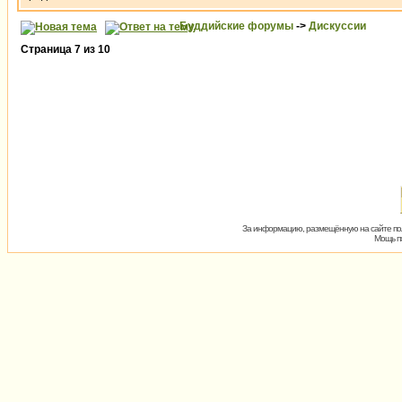
Буддийские форумы
->
Дискуссии
Страница
7
из
10
За информацию, размещённую на сайте пол
Мощь пх