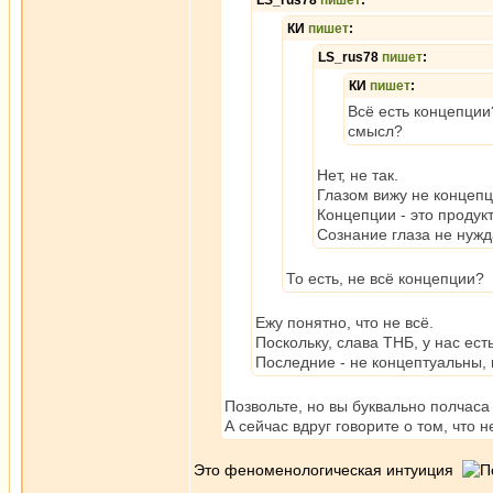
LS_rus78
пишет
:
КИ
пишет
:
LS_rus78
пишет
:
КИ
пишет
:
Всё есть концепции
смысл?
Нет, не так.
Глазом вижу не концепц
Концепции - это продук
Сознание глаза не нужд
То есть, не всё концепции?
Ежу понятно, что не всё.
Поскольку, слава ТНБ, у нас есть 
Последние - не концептуальны,
Позвольте, но вы буквально полчаса
А сейчас вдруг говорите о том, что 
Это феноменологическая интуиция