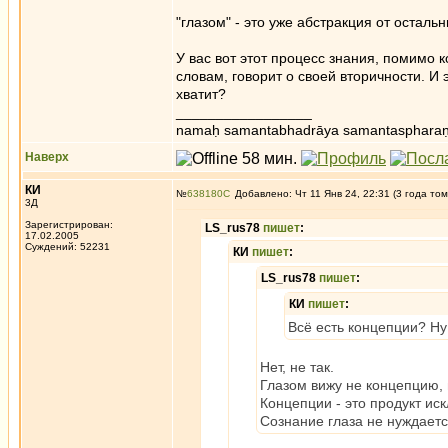
"глазом" - это уже абстракция от остал
У вас вот этот процесс знания, помимо к
словам, говорит о своей вторичности. И
хватит?
_________________
namaḥ samantabhadrāya samantaspharaṇ
Наверх
КИ
№
638180
Добавлено: Чт 11 Янв 24, 22:31 (3 года том
3Д
Зарегистрирован:
LS_rus78
пишет
:
17.02.2005
Суждений: 52231
КИ
пишет
:
LS_rus78
пишет
:
КИ
пишет
:
Всё есть концепции? Ну
Нет, не так.
Глазом вижу не концепцию,
Концепции - это продукт ис
Сознание глаза не нуждаетс