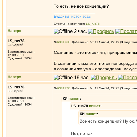
То есть, не всё концепции?
_________________
Буддизм чистой воды
Ответы на этот пост:
LS_rus78
Наверх
LS_rus78
№
638176
Добавлено: Чт 11 Янв 24, 22:19 (3 года том
LS Сергей
Зарегистрирован:
Сознание - это поток читт, приправленн
16.09.2021
Суждений: 3054
В сознании глаза этот поток непосредств
в сознании же ума - опосредован, искус
Наверх
LS_rus78
№
638177
Добавлено: Чт 11 Янв 24, 22:23 (3 года том
LS Сергей
Зарегистрирован:
КИ
пишет
:
16.09.2021
Суждений: 3054
LS_rus78
пишет
:
КИ
пишет
:
Всё есть концепции? Ну ок.
Нет, не так.