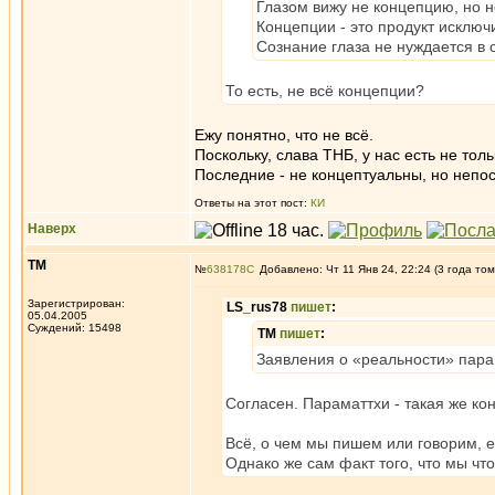
Глазом вижу не концепцию, но 
Концепции - это продукт исключ
Сознание глаза не нуждается в 
То есть, не всё концепции?
Ежу понятно, что не всё.
Поскольку, слава ТНБ, у нас есть не тольк
Последние - не концептуальны, но непо
Ответы на этот пост:
КИ
Наверх
ТМ
№
638178
Добавлено: Чт 11 Янв 24, 22:24 (3 года том
Зарегистрирован:
LS_rus78
пишет
:
05.04.2005
Суждений: 15498
ТМ
пишет
:
Заявления о «реальности» пара
Согласен. Параматтхи - такая же кон
Всё, о чем мы пишем или говорим, е
Однако же сам факт того, что мы чт