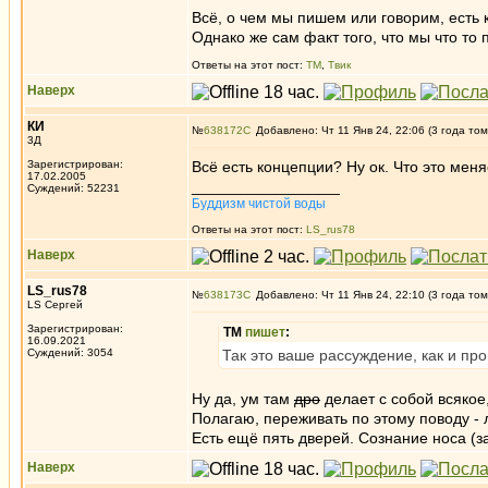
Всё, о чем мы пишем или говорим, есть 
Однако же сам факт того, что мы что то
Ответы на этот пост:
ТМ
,
Твик
Наверх
КИ
№
638172
Добавлено: Чт 11 Янв 24, 22:06 (3 года том
3Д
Зарегистрирован:
Всё есть концепции? Ну ок. Что это мен
17.02.2005
_________________
Суждений: 52231
Буддизм чистой воды
Ответы на этот пост:
LS_rus78
Наверх
LS_rus78
№
638173
Добавлено: Чт 11 Янв 24, 22:10 (3 года том
LS Сергей
Зарегистрирован:
ТМ
пишет
:
16.09.2021
Суждений: 3054
Так это ваше рассуждение, как и пр
Ну да, ум там
дро
делает с собой всякое
Полагаю, переживать по этому поводу -
Есть ещё пять дверей. Сознание носа (
Наверх