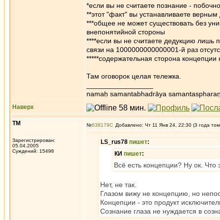
*если вы не считаете познание - побочн
**этот "факт" вы устанавливаете верны
***общее не может существовать без уни
внепонятийной стороны
****если вы не считаете дедукцию лишь 
связи на 1000000000000001-й раз отсутс
*****содержательная сторона концепции 
Там оговорок целая тележка.
_________________
namaḥ samantabhadrāya samantaspharaṇ
Наверх
ТМ
№
638179
Добавлено: Чт 11 Янв 24, 22:30 (3 года том
Зарегистрирован:
LS_rus78
пишет
:
05.04.2005
Суждений: 15498
КИ
пишет
:
Всё есть концепции? Ну ок. Что
Нет, не так.
Глазом вижу не концепцию, но непо
Концепции - это продукт исключител
Сознание глаза не нуждается в созн