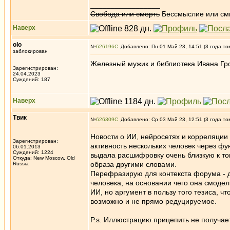
_________________
Свобода или смерть
Бессмыслие или см
Наверх
olo
№
626196
Добавлено: Пн 01 Май 23, 14:51 (3 года то
заблокирован
Железный мужик и библиотека Ивана Гр
Зарегистрирован:
24.04.2023
Суждений: 187
Наверх
Твик
№
626309
Добавлено: Ср 03 Май 23, 12:51 (3 года то
Новости о ИИ, нейросетях и корреляци
Зарегистрирован:
активность нескольких человек через ф
06.01.2013
Суждений: 1224
выдала расшифровку очень близкую к то
Откуда: New Moscow, Old
образа другими словами.
Russia
Перефразирую для контекста форума - 
человека, на основании чего она смодел
ИИ, но аргумент в пользу того тезиса, ч
возможно и не прямо редуцируемое.
P.s. Иллюстрацию прицепить не получаетс