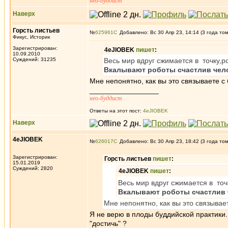
нео-буддист
Наверх
Горсть листьев
№
625961
Добавлено: Вс 30 Апр 23, 14:14 (3 года то
Фикус, Историк
Зарегистрирован:
4eJIOBEK
пишет
:
10.09.2010
Суждений: 31235
Весь мир вдруг сжимается в точку,р
Вкалывают роботы счастлив чел
Мне непонятно, как вы это связываете с
_________________
нео-буддист
Ответы на этот пост:
4eJIOBEK
Наверх
4eJIOBEK
№
626017
Добавлено: Вс 30 Апр 23, 18:42 (3 года то
Зарегистрирован:
Горсть листьев
пишет
:
15.01.2019
Суждений: 2820
4eJIOBEK
пишет
:
Весь мир вдруг сжимается в точ
Вкалывают роботы счастлив 
Мне непонятно, как вы это связывае
Я не верю в плоды буддийской практики.
"достичь" ?