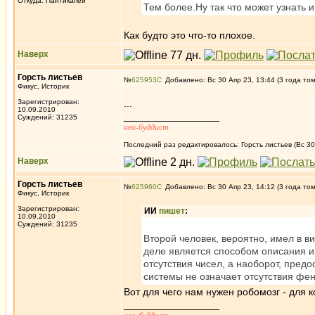
Откуда: Пантикапей
Тем более.Ну так что может узнать 
Как будто это что-то плохое.
Наверх
Горсть листьев
№
625953
Добавлено: Вс 30 Апр 23, 13:44 (3 года то
Фикус, Историк
Зарегистрирован:
...
10.09.2010
_________________
Суждений: 31235
нео-буддист
Последний раз редактировалось: Горсть листьев (Вс 30 
Наверх
Горсть листьев
№
625960
Добавлено: Вс 30 Апр 23, 14:12 (3 года то
Фикус, Историк
Зарегистрирован:
ИИ
пишет
:
10.09.2010
Суждений: 31235
Второй человек, вероятно, имел в в
деле является способом описания и
отсутствия чисел, а наоборот, пред
системы не означает отсутствия фе
Вот для чего нам нужен робомозг - для
_________________