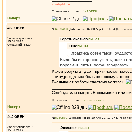
нео-буддист
Ответы на этот пост:
4eJIOBEK
Наверх
4eJIOBEK
№
625949
Добавлено: Вс 30 Апр 23, 13:34 (3 года то
Зарегистрирован:
Горсть листьев
пишет
:
15.01.2019
Суждений: 2820
Твик
пишет
:
...практика сотен тысяч буддист
Было бы интересно узнать, какие пл
поразмышлять и пофантазировать...
Какой результат дает критическая масса
точку,рождаться больше некому и негде.
Вкалывают роботы счастлив человек.
_________________
Свобода или смерть
Бессмыслие или см
Ответы на этот пост:
Горсть листьев
Наверх
4eJIOBEK
№
625950
Добавлено: Вс 30 Апр 23, 13:37 (3 года то
Зарегистрирован:
Экалавья
пишет
:
15.01.2019