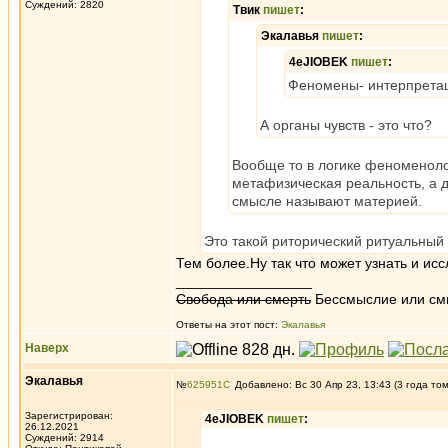
Суждений: 2820
Твик
пишет
:
Экалавья
пишет
:
4eJIOBEK
пишет
:
Феномены- интерпретац
А органы чувств - это что?
Вообще то в логике феноменолог
метафизическая реальность, а д
смысле называют материей.
Это такой риторический ритуальный
Тем более.Ну так что может узнать и ис
_________________
Свобода или смерть
Бессмыслие или см
Ответы на этот пост:
Экалавья
Наверх
Экалавья
№
625951
Добавлено: Вс 30 Апр 23, 13:43 (3 года то
Зарегистрирован:
4eJIOBEK
пишет
:
26.12.2021
Суждений: 2914