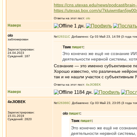
https://cns.utexas.edu/news/podcast/brain-
https://utexas.box.com/s/7kluiwmtlan5jw00
Ответы на этот пост:
olo
Наверх
olo
№
626311
Добавлено: Ср 03 Май 23, 14:59 (3 года то
заблокирован
Твик
пишет
:
Зарегистрирован:
24.04.2023
Это конечно же ещё не сознание ИИ, 
Суждений: 187
деятельности нервной системы, хот
Сознание — это именно субъективное пе
Хорошо известно, что различные нейрон
так и не нашли участок с субъективным 
Ответы на этот пост:
4eJIOBEK
Наверх
4eJIOBEK
№
626366
Добавлено: Ср 03 Май 23, 23:05 (3 года то
Зарегистрирован:
olo
пишет
:
15.01.2019
Суждений: 2820
Твик
пишет
:
Это конечно же ещё не сознание 
деятельности нервной системы,