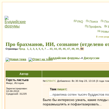
FAQ
Поиск
По
Профиль
Новы
В этом разд
Про брахманов, ИИ, сознание (отделено 
Страницы
Пред.
1
,
2
,
3
,
4
,
5
,
6
,
7
...
43
,
44
,
45
,
46
,
47
,
48
,
49
,
50
Буддийские форумы
->
Дискуссии
Автор
Горсть листьев
№
625947
Добавлено: Вс 30 Апр 23, 13:16 (3 года то
Фикус, Историк
Зарегистрирован:
Твик
пишет
:
10.09.2010
Суждений: 31235
...практика сотен тысяч буддистов п
Было бы интересно узнать, какие плоды 
поразмышлять и пофантазировать...
_________________