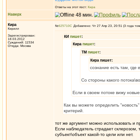
Ответы на этот пост:
Кира
Наверх
Кира
№
625710
Добавлено: Чт 27 Апр 23, 20:51 (3 года то
Кирилл
Зарегистрирован:
КИ
пишет
:
18.03.2012
Суждений: 11534
Кира
пишет
:
Откуда: Москва
ТМ
пишет
:
Кира пишет:
сознание есть там, где
Со стороны какого потока\во
Если в своем потоке вижу новы
Как вы можете определить "новость
критерий.
тот же аргумент можно использовать и 
Если наблюдатель страдает склерозом, т
субъект\объект какой-то цели или нет.