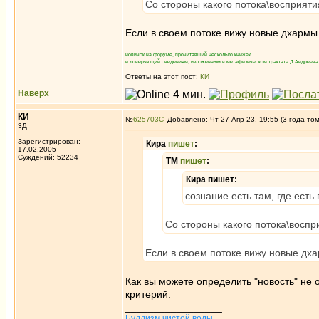
Со стороны какого потока\восприятия
Если в своем потоке вижу новые дхармы
_________________
новичок на форуме, прочитавший несколько книжек
и доверяющий сведениям, изложенным в метафизическом трактате Д.Андреева 
Ответы на этот пост:
КИ
Наверх
КИ
№
625703
Добавлено: Чт 27 Апр 23, 19:55 (3 года то
3Д
Зарегистрирован:
Кира
пишет
:
17.02.2005
Суждений: 52234
ТМ
пишет
:
Кира пишет:
сознание есть там, где ест
Со стороны какого потока\воспри
Если в своем потоке вижу новые дх
Как вы можете определить "новость" не
критерий.
_________________
Буддизм чистой воды