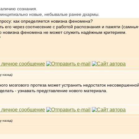
наличию сознания.
 принципиально новые, небывалые ранее дхармы.
просу: как определяется новизна феномена?
ыть его через соотнесение с работой распознания и памяти (самнья
то новизна феномена не может служить надёжным критерием.
?
у назад)
ого мозгового протеза может устранить недостаток несовершенной
 делать - узнавать представление нового материала.
у назад)