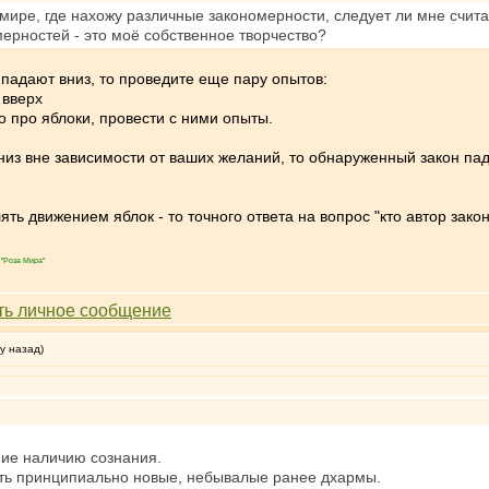
мире, где нахожу различные закономерности, следует ли мне считат
ерностей - это моё собственное творчество?
 падают вниз, то проведите еще пару опытов:
 вверх
о про яблоки, провести с ними опыты.
вниз вне зависимости от ваших желаний, то обнаруженный закон пад
ь движением яблок - то точного ответа на вопрос "кто автор закон
"Роза Мира"
у назад)
ние наличию сознания.
есть принципиально новые, небывалые ранее дхармы.