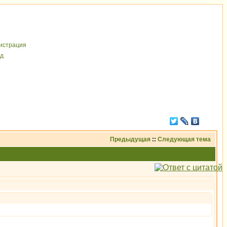
иcтрaция
д
Предыдущая
::
Следующая тема