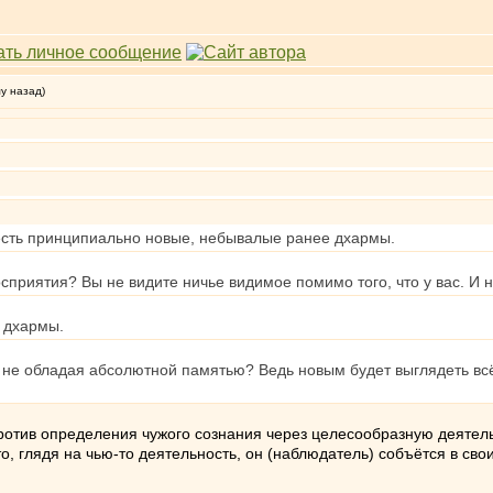
му назад)
 есть принципиально новые, небывалые ранее дхармы.
сприятия? Вы не видите ничье видимое помимо того, что у вас. И н
е дхармы.
" не обладая абсолютной памятью? Ведь новым будет выглядеть всё
против определения чужого сознания через целесообразную деятель
о, глядя на чью-то деятельность, он (наблюдатель) собъётся в с