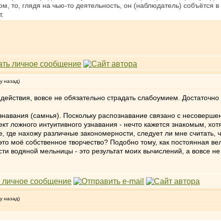
м, то, глядя на чью-то деятельность, он (наблюдатель) собъётся
т.
у назад)
 действия, вовсе не обязательно страдать слабоумием. Достаточн
ознавания (самнья). Поскольку распознавание связано с несоверш
т ложного интуитивного узнавания - нечто кажется знакомым, хотя 
, где нахожу различные закономерности, следует ли мне считать, ч
то моё собственное творчество? Подобно тому, как постоянная ве
и водяной мельницы - это результат моих вычислений, а вовсе не ч
у назад)