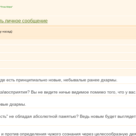
"Роза Мира"
у назад)
 где есть принципиально новые, небывалые ранее дхармы.
а\восприятия? Вы не видите ничье видимое помимо того, что у вас.
овые дхармы.
сть" не обладая абсолютной памятью? Ведь новым будет выглядеть
ь и против определения чужого сознания через целесообразную дея