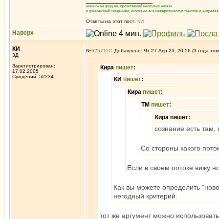
_________________
новичок на форуме, прочитавший несколько книжек
и доверяющий сведениям, изложенным в метафизическом трактате Д.Андреева 
Ответы на этот пост:
КИ
Наверх
КИ
№
625711
Добавлено: Чт 27 Апр 23, 20:56 (3 года том
3Д
Зарегистрирован:
Кира
пишет
:
17.02.2005
Суждений: 52234
КИ
пишет
:
Кира
пишет
:
ТМ
пишет
:
Кира пишет:
сознание есть там,
Со стороны какого поток
Если в своем потоке вижу н
Как вы можете определить "ново
негодный критерий.
тот же аргумент можно использоват