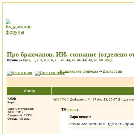
Про брахманов, ИИ, сознание (отделено 
Страницы
Пред.
1
,
2
,
3
,
4
,
5
,
6
,
7
...
43
,
44
,
45
,
46
,
47
,
48
,
49
,
50
След.
Буддийские форумы
->
Дискуссии
Автор
Кира
№
625701
Добавлено: Чт 27 Апр 23, 19:07 (3 года то
Кирилл
Зарегистрирован:
ТМ
пишет
:
18.03.2012
Суждений: 11534
Кира пишет:
Откуда: Москва
сознание есть там, где есть п