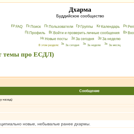
Дхарма
Буддийское сообщество
FAQ
Поиск
Пользователи
Группы
Календарь
Peг
Профиль
Войти и проверить личные сообщения
Вхo
Новые посты
За сегодня
За неделю
В этом разделе:
За сегодня
За неделю
За месяц
от темы про ЕСДЛ)
Сообщение
му назад)
ринципиально новые, небывалые ранее дхармы.