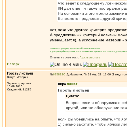
Что ведёт к следующему логическом
КИ дал ответ, я также постарался р
На основании этого можно заключит
Вы можете предложить другой крит
нет, пока что другого критерия предложит
А предложенный критерий новизны может
уменьшается), а усложнение материи - э
_________________
новичок на форуме, прочитавший несколько книжек
и доверяющий сведениям, изложенным в метафизическом трактате Д.Андреева 
Ответы на этот пост:
Горсть листьев
Наверх
Горсть листьев
№
625812
Добавлено: Пт 28 Апр 23, 12:06 (3 года то
Фикус, Историк
Зарегистрирован:
Кира
пишет
:
10.09.2010
Суждений: 31235
Горсть листьев
Цитата:
Вопрос: если я обнаруживаю себ
другой, или же обнаружение зак
если Вы убедились на опыте, что яб
1) сильно захотите, чтобы яблоки ле