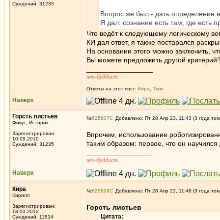
Суждений: 31235
Вопрос же был - дать определение 
Я дал: сознание есть там, где есть
Что ведёт к следующему логическому во
КИ дал ответ, я также постарался раскр
На основании этого можно заключить, ч
Вы можете предложить другой критерий
_________________
нео-буддист
Ответы на этот пост:
Кира
,
Твик
Наверх
Горсть листьев
№
625807
Добавлено: Пт 28 Апр 23, 11:43 (3 года том
Фикус, Историк
Зарегистрирован:
Впрочем, использование роботизированн
10.09.2010
таким образом: первое, что он научился
Суждений: 31235
_________________
нео-буддист
Наверх
Кира
№
625808
Добавлено: Пт 28 Апр 23, 11:48 (3 года том
Кирилл
Зарегистрирован:
Горсть листьев
18.03.2012
Цитата:
Суждений: 11534