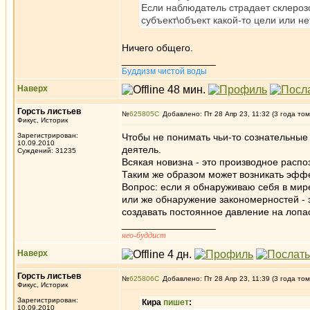
Если наблюдатель страдает склерозо
субъект\объект какой-то цели или не
Ничего общего.
_________________
Буддизм чистой воды
Наверх
Горсть листьев
№
625805
Добавлено: Пт 28 Апр 23, 11:32 (3 года том
Фикус, Историк
Зарегистрирован:
Чтобы не понимать чьи-то сознательные
10.09.2010
деятель.
Суждений: 31235
Всякая новизна - это производное расп
Таким же образом может возникать эффек
Вопрос: если я обнаруживаю себя в мире
или же обнаружение закономерностей - э
создавать постоянное давление на лопаст
_________________
нео-буддист
Наверх
Горсть листьев
№
625806
Добавлено: Пт 28 Апр 23, 11:39 (3 года том
Фикус, Историк
Зарегистрирован:
Кира
пишет
:
10.09.2010