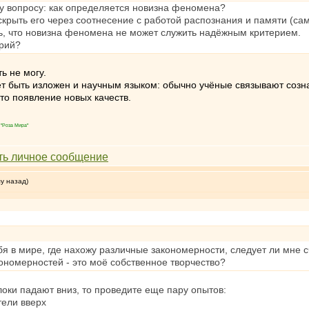
у вопросу: как определяется новизна феномена?
аскрыть его через соотнесение с работой распознания и памяти (са
ь, что новизна феномена не может служить надёжным критерием.
ерий?
ь не могу.
 быть изложен и научным языком: обычно учёные связывают созна
то появление новых качеств.
"Роза Мира"
му назад)
я в мире, где нахожу различные закономерности, следует ли мне сч
ономерностей - это моё собственное творчество?
локи падают вниз, то проведите еще пару опытов:
тели вверх