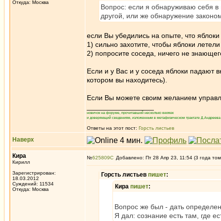
Откуда: Москва
Вопрос: если я обнаруживаю себя в 
другой, или же обнаружение законом
если Вы убедились на опыте, что яблоки
1) сильно захотите, чтобы яблоки летели
2) попросите соседа, ничего не знающег
Если и у Вас и у соседа яблоки падают 
котором вы находитесь).
Если Вы можете своим желанием управлят
_________________
новичок на форуме, прочитавший несколько книжек
и доверяющий сведениям, изложенным в метафизическом трактате Д.Андреева 
Ответы на этот пост:
Горсть листьев
Наверх
Кира
№
625809
Добавлено: Пт 28 Апр 23, 11:54 (3 года том
Кирилл
Зарегистрирован:
Горсть листьев
пишет
:
18.03.2012
Суждений: 11534
Кира
пишет
:
Откуда: Москва
Вопрос же был - дать определе
Я дал: сознание есть там, где 