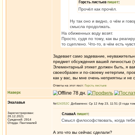
Горсть листьев
пишет
:
Прочёл как прочёл.
Ну так оно и видно, о чём и го
смысла продолжать.
На обиженных воду возят.
Просто, судя по тому, как вы реагир
то сцеплено. Что-то, в чём есть чувс
Задевает само задевание, неуважительно
предмет обсуждения вашей личностью (то
Элементарный этикет должен быть, я вам
своеобразен и по-своему нетерпим, провок
как у вас, вы мне очень неприятны и не
Ответы на этот пост:
Горсть листьев
Наверх
Экалавья
№
624352
Добавлено: Ср 12 Апр 23, 11:51 (3 года то
Зарегистрирован:
СлаваА
пишет
:
26.12.2021
Суждений: 2914
Смысл философствовать, когда тебя 
Откуда: Пантикапей
А это что вы сейчас сделали?