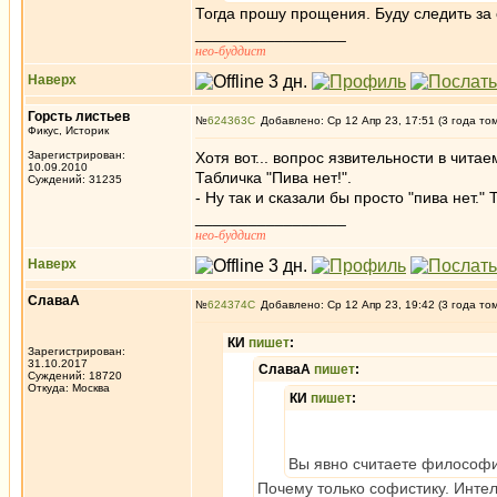
Тогда прошу прощения. Буду следить за
_________________
нео-буддист
Наверх
Горсть листьев
№
624363
Добавлено: Ср 12 Апр 23, 17:51 (3 года то
Фикус, Историк
Зарегистрирован:
Хотя вот... вопрос язвительности в чит
10.09.2010
Табличка "Пива нет!".
Суждений: 31235
- Ну так и сказали бы просто "пива нет." 
_________________
нео-буддист
Наверх
СлаваА
№
624374
Добавлено: Ср 12 Апр 23, 19:42 (3 года то
КИ
пишет
:
Зарегистрирован:
31.10.2017
СлаваА
пишет
:
Суждений: 18720
Откуда: Москва
КИ
пишет
:
Вы явно считаете философие
Почему только софистику. Инте