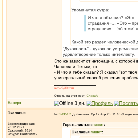
Упомянутая сутра:
И что я объявил? «Это –
страдания»… «Это – пр
страдания» – [об этом] 
Какой это раздел человеческой 
"Духовность" - духовное устремлени
удовлетворение только интеллекту.
Это же зависит от интонации, с которой в
Чапаева и Петьки, то...
- И что я тебе сказал? Я сказал "вот тво
универсальный способ решения проблем".
_________________
нео-буддист
Ответы на этот пост:
СлаваА
Наверх
Экалавья
№
624351
Добавлено: Ср 12 Апр 23, 11:46 (3 года то
Зарегистрирован:
Горсть листьев
пишет
:
26.12.2021
Суждений: 2914
Экалавья
пишет
:
Откуда: Пантикапей