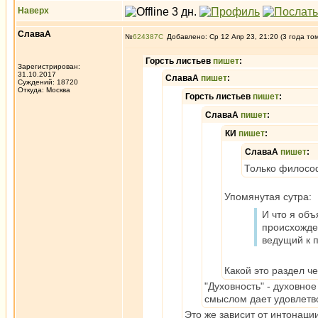
Наверх
СлаваА
№
624387
Добавлено: Ср 12 Апр 23, 21:20 (3 года то
Горсть листьев
пишет
:
Зарегистрирован:
31.10.2017
СлаваА
пишет
:
Суждений: 18720
Откуда: Москва
Горсть листьев
пишет
:
СлаваА
пишет
:
КИ
пишет
:
СлаваА
пишет
:
Только философ
Упомянутая сутра:
И что я объ
происхожде
ведущий к 
Какой это раздел ч
"Духовность" - духовно
смыслом дает удовлетво
Это же зависит от интонации