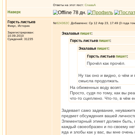
Ответы на этот пост:
СлаваА
Наверх
Горсть листьев
№
624362
Добавлено: Ср 12 Апр 23, 17:49 (3 года то
Фикус, Историк
Зарегистрирован:
Экалавья
пишет
:
10.09.2010
Суждений: 31235
Горсть листьев
пишет
:
Экалавья
пишет
:
Горсть листьев
пишет
:
Прочёл как прочёл.
Ну так оно и видно, о чём 
смысла продолжать.
На обиженных воду возят.
Просто, судя по тому, как вы ре
что-то сцеплено. Что-то, в чём е
Задевает само задевание, неуважите
предмет обсуждения вашей личностью
Элементарный этикет должен быть, я
каждый своеобразен и по-своему нетер
яда и злобы как у вас, вы мне очен