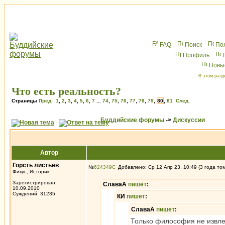
FAQ
Поиск
По
Профиль
Новы
В этом разд
Что есть реальность?
Страницы
Пред.
1
,
2
,
3
,
4
,
5
,
6
,
7
...
74
,
75
,
76
,
77
,
78
,
79
,
80
,
81
След.
Буддийские форумы
->
Дискуссии
Автор
Горсть листьев
№
624349
Добавлено: Ср 12 Апр 23, 10:49 (3 года то
Фикус, Историк
Зарегистрирован:
СлаваА
пишет
:
10.09.2010
Суждений: 31235
КИ
пишет
:
СлаваА
пишет
:
Только философия не извле