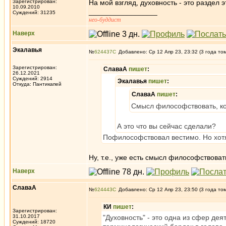
Зарегистрирован:
На мой взгляд, духовность - это раздел э
10.09.2010
_________________
Суждений: 31235
нео-буддист
Наверх
Экалавья
№
624437
Добавлено: Ср 12 Апр 23, 23:32 (3 года то
Зарегистрирован:
СлаваА
пишет
:
26.12.2021
Суждений: 2914
Экалавья
пишет
:
Откуда: Пантикапей
СлаваА
пишет
:
Смысл философствовать, ког
А это что вы сейчас сделали?
Пофилософствовал вестимо. Но хотя
Ну, т.е., уже есть смысл философствоват
Наверх
СлаваА
№
624443
Добавлено: Ср 12 Апр 23, 23:50 (3 года то
КИ
пишет
:
Зарегистрирован:
31.10.2017
"Духовность" - это одна из сфер де
Суждений: 18720