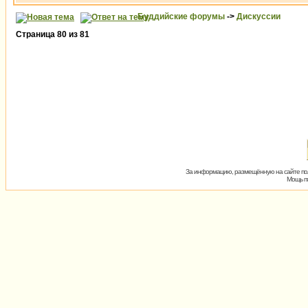
Буддийские форумы
->
Дискуссии
Страница
80
из
81
За информацию, размещённую на сайте пол
Мощь пх