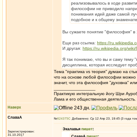
реализовывалось в ходе развит
философии не приводило наприм
понимания идей даже самой луч
подобное и к общему знаменател
Вы сужаете понятие "философия" в 1
Еще раз ссылка:
https://ru.wikipedi
И другая:
https://ru.wikipedia.org/wik
Я так понимаю, что вы и саму тему "
дисциплина, которая исследует проб
Тема "практика vs теория" думаю на сты
что на основе любой философии можно п
значит, что эта философия "духовна" ил
_________________
Практикую интегральную йогу Шри Ауроб
Лама и его общественная деятельность.
Наверх
СлаваА
№
624375
Добавлено: Ср 12 Апр 23, 19:45 (3 года то
Экалавья
пишет
:
Зарегистрирован:
31.10.2017
СлаваА
пишет
: