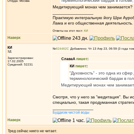
терминологический бардак в голове, 
Откуда: Москва
Медитирующий монах чем занимается? Э
_________________
Практикую интегральную йогу Шри Ауроб
Лама и его общественная деятельность.
Ответы на этот пост:
КИ
Наверх
КИ
№
624462
Добавлено: Чт 13 Апр 23, 06:59 (3 года то
3Д
Зарегистрирован:
СлаваА
пишет
:
17.02.2005
Суждений: 52231
КИ
пишет
:
"Духовность" - это одна из сфе
терминологический бардак в голо
Медитирующий монах чем занимает
Смотря, что у него за "медитация". Вы 
специально, такая продуманная стратеги
_________________
Буддизм чистой воды
Наверх
Тред сейчас никто не читает.