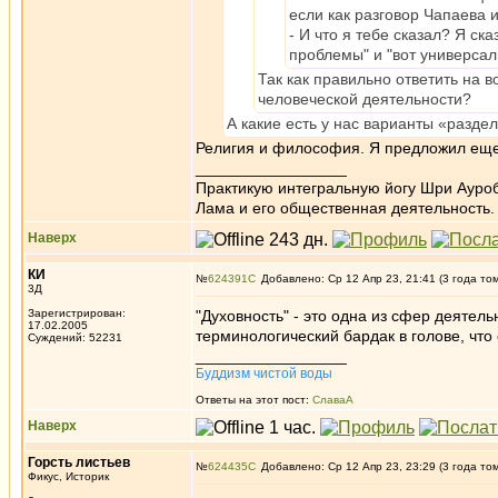
если как разговор Чапаева и 
- И что я тебе сказал? Я ска
проблемы" и "вот универсал
Так как правильно ответить на в
человеческой деятельности?
А какие есть у нас варианты «разде
Религия и философия. Я предложил еще 
_________________
Практикую интегральную йогу Шри Ауроб
Лама и его общественная деятельность.
Наверх
КИ
№
624391
Добавлено: Ср 12 Апр 23, 21:41 (3 года то
3Д
Зарегистрирован:
"Духовность" - это одна из сфер деятел
17.02.2005
терминологический бардак в голове, что 
Суждений: 52231
_________________
Буддизм чистой воды
Ответы на этот пост:
СлаваА
Наверх
Горсть листьев
№
624435
Добавлено: Ср 12 Апр 23, 23:29 (3 года то
Фикус, Историк