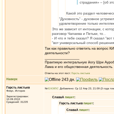
страдания» – [об эт
Какой это раздел человечес
"Духовность" - духовное устрем
удовлетворение только интеллек
Это же зависит от интонации, с котор
разговор Чапаева и Петьки, то...
- И что я тебе сказал? Я сказал "вот
"вот универсальный способ решения п
Так как правильно ответить на вопрос КИ
деятельности?
_________________
Практикую интегральную йогу Шри Ауроб
Лама и его общественная деятельность.
Ответы на этот пост:
Горсть листьев
Наверх
Горсть листьев
№
624385
Добавлено: Ср 12 Апр 23, 21:09 (3 года то
Фикус, Историк
Зарегистрирован:
СлаваА
пишет
:
10.09.2010
Суждений: 31235
Горсть листьев
пишет
:
СлаваА
пишет
: