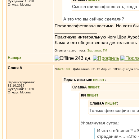
Суждений: 18720
Откуда: Москва
Смысл философствовать, когда т
А это что вы сейчас сделали?
Пофилософствовал вестимо. Но хотя бы 
_________________
Практикую интегральную йогу Шри Ауроб
Лама и его общественная деятельность.
Ответы на этот пост:
Экалавья
,
ТМ
Наверх
СлаваА
№
624376
Добавлено: Ср 12 Апр 23, 19:48 (3 года то
Горсть листьев
пишет
:
Зарегистрирован:
31.10.2017
СлаваА
пишет
:
Суждений: 18720
Откуда: Москва
КИ
пишет
:
СлаваА
пишет
:
Только философия не из
Упомянутая сутра:
И что я объявил? «Э
страдания»… «Это 