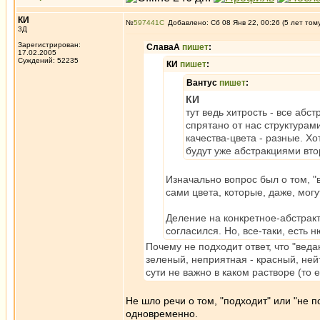
КИ
№
597441
Добавлено: Сб 08 Янв 22, 00:26 (5 лет том
3Д
Зарегистрирован:
СлаваА
пишет
:
17.02.2005
Суждений: 52235
КИ
пишет
:
Вантус
пишет
:
КИ
тут ведь хитрость - все аб
спрятано от нас структурам
качества-цвета - разные. Хо
будут уже абстракциями вто
Изначально вопрос был о том, "в
сами цвета, которые, даже, могу
Деление на конкретное-абстрак
согласился. Но, все-таки, есть 
Почему не подходит ответ, что "вед
зеленый, неприятная - красный, не
сути не важно в каком растворе (то е
Не шло речи о том, "подходит" или "не п
одновременно.