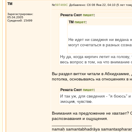
ТМ
№
597469
Добавлено: Сб 08 Янв 22, 04:10 (5 лет том
Зарегистрирован:
Рената Скот
пишет
:
05.04.2005
Суждений: 15499
ТМ
пишет
:
Не идет ни самджня ни ведана н
могут сочетаться в разных созна
Ну да, когда кирпич летит на голову
весь вопрос в том, на что внимание
Вы раздел виттхи читали в Абхидхамме, 
потолка, основываясь на отношениях в 
Рената Скот
пишет
:
И так уж, для сведения - "я боюсь" 
эмоци
я
, чувств
о
.
Внимания на предложение не хватает? О
распознавания и ощущения.
_________________
namaḥ samantabhadrāya samantaspharaṇ