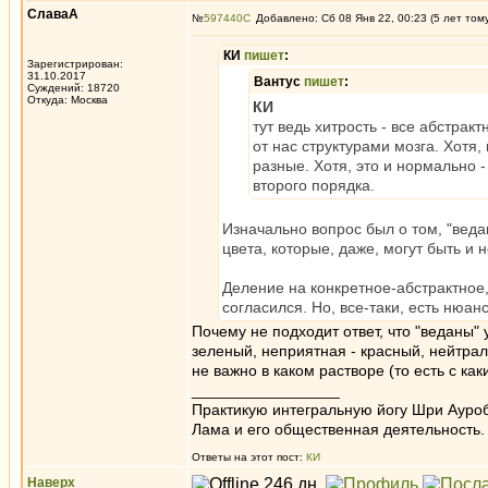
СлаваА
№
597440
Добавлено: Сб 08 Янв 22, 00:23 (5 лет том
КИ
пишет
:
Зарегистрирован:
31.10.2017
Вантус
пишет
:
Суждений: 18720
Откуда: Москва
КИ
тут ведь хитрость - все абстра
от нас структурами мозга. Хотя,
разные. Хотя, это и нормально 
второго порядка.
Изначально вопрос был о том, "веда
цвета, которые, даже, могут быть и н
Деление на конкретное-абстрактное
согласился. Но, все-таки, есть нюанс
Почему не подходит ответ, что "веданы"
зеленый, неприятная - красный, нейтра
не важно в каком растворе (то есть с как
_________________
Практикую интегральную йогу Шри Ауроб
Лама и его общественная деятельность.
Ответы на этот пост:
КИ
Наверх