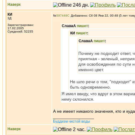
Наверх
КИ
№
597448
Добавлено: Сб 08 Янв 22, 00:48 (5 лет том
3Д
Зарегистрирован:
СлаваА
пишет
:
17.02.2005
Суждений: 52235
КИ
пишет
:
СлаваА
пишет
:
Почему не подходит ответ, 
приятная - зеленый, неприя
для освобождения по сути не
именно цвет.
Не шло речи о том, "подходит" и
быть одновременно.
Я имел ввиду, что вдруг в этом вари
нему склонился.
А не имеет никакого значения, кто и куд
_________________
Буддизм чистой воды
Наверх