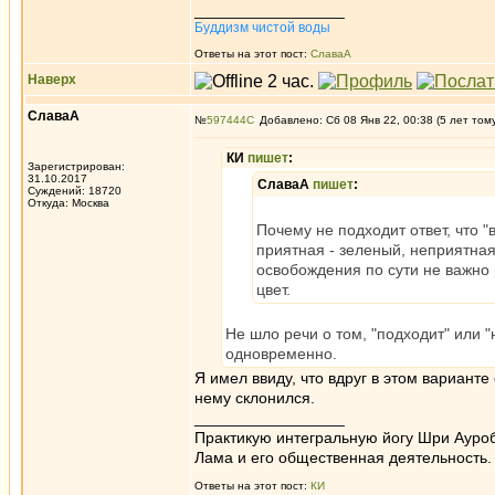
_________________
Буддизм чистой воды
Ответы на этот пост:
СлаваА
Наверх
СлаваА
№
597444
Добавлено: Сб 08 Янв 22, 00:38 (5 лет том
КИ
пишет
:
Зарегистрирован:
31.10.2017
СлаваА
пишет
:
Суждений: 18720
Откуда: Москва
Почему не подходит ответ, что 
приятная - зеленый, неприятная
освобождения по сути не важно в
цвет.
Не шло речи о том, "подходит" или "
одновременно.
Я имел ввиду, что вдруг в этом варианте
нему склонился.
_________________
Практикую интегральную йогу Шри Ауроб
Лама и его общественная деятельность.
Ответы на этот пост:
КИ