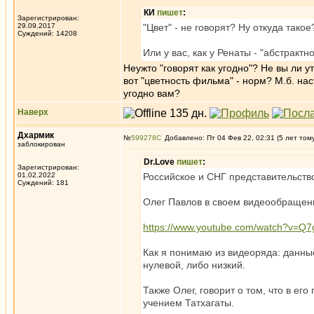
КИ
пишет
:
Зарегистрирован:
29.09.2017
"Цвет" - не говорят? Ну откуда такое
Суждений: 14208
Или у вас, как у Ренаты - "абстракт
Неужто "говорят как угодно"? Не вы ли ут
вот "цветность фильма" - норм? М.б. нас
угодно вам?
Наверх
Дхармик
№
599278
Добавлено: Пт 04 Фев 22, 02:31 (5 лет том
заблокирован
Dr.Love
пишет
:
Зарегистрирован:
01.02.2022
Российское и СНГ представительств
Суждений: 181
Олег Павлов в своем видеообращен
https://www.youtube.com/watch?v=Q7
Как я понимаю из видеоряда: данные
нулевой, либо низкий.
Также Олег, говорит о том, что в е
учением Татхагаты.