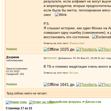
результате, если алфавит не могут выуч
и морепродуктов, вторые предпочтительн
если была бы метта, теплокровное мясо
ожог
P.S.
Я слышал историю, как один Монах на А
совершил одну ошибку (самомнение); в
восстановить это состояние.
Ответы на этот пост:
Рената Скот
Наверх
Дхармик
№
599329
Добавлено: Пт 04 Фев 22, 15:46 (5 лет том
заблокирован
В ТБ и помимо медитации очень много вс
Зарегистрирован:
01.02.2022
Ответы на этот пост:
Dr.Love
Суждений: 181
Наверх
Тред сейчас никто не читает.
Буддийские форумы
->
Дискуссии
Страница
17
из
22