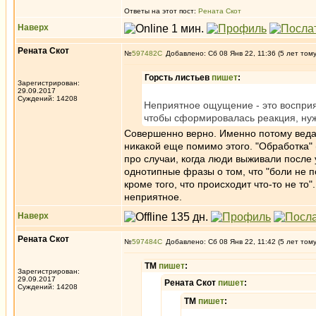
Ответы на этот пост:
Рената Скот
Наверх
Рената Скот
№
597482
Добавлено: Сб 08 Янв 22, 11:36 (5 лет том
Горсть листьев
пишет
:
Зарегистрирован:
29.09.2017
Суждений: 14208
Неприятное ощущение - это восприя
чтобы сформировалась реакция, ну
Совершенно верно. Именно потому веда
никакой еще помимо этого. "Обработка"
про случаи, когда люди выживали после 
однотипные фразы о том, что "боли не по
кроме того, что происходит что-то не то
неприятное.
Наверх
Рената Скот
№
597484
Добавлено: Сб 08 Янв 22, 11:42 (5 лет том
ТМ
пишет
:
Зарегистрирован:
29.09.2017
Рената Скот
пишет
:
Суждений: 14208
ТМ
пишет
: