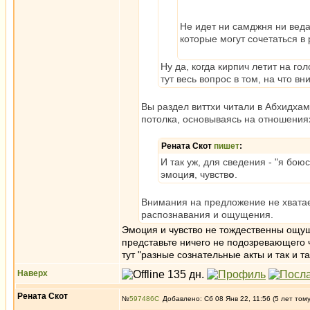
Не идет ни самджня ни веда
которые могут сочетаться в
Ну да, когда кирпич летит на го
тут весь вопрос в том, на что в
Вы раздел виттхи читали в Абхидхам
потолка, основываясь на отношения
Рената Скот
пишет
:
И так уж, для сведения - "я бою
эмоци
я
, чувств
о
.
Внимания на предложение не хватае
распознавания и ощущения.
Эмоция и чувство не тождественны ощущ
представьте ничего не подозревающего ч
тут "разные сознательные акты и так и т
Наверх
Рената Скот
№
597486
Добавлено: Сб 08 Янв 22, 11:56 (5 лет том