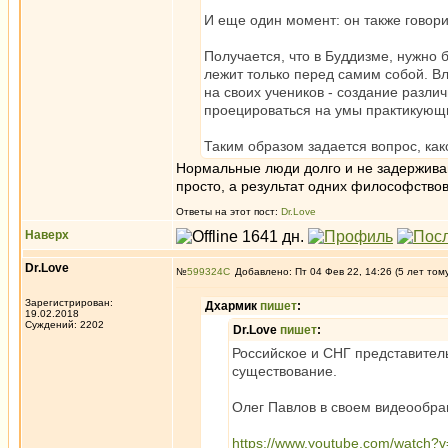
И еще один момент: он также говори
Получается, что в Буддизме, нужно 
лежит только перед самим собой. Вл
на своих учеников - создание разли
проецироваться на умы практикующ
Таким образом задается вопрос, как
Нормальные люди долго и не задерживают
просто, а результат одних философствов
Ответы на этот пост:
Dr.Love
Наверх
Dr.Love
№
599324
Добавлено: Пт 04 Фев 22, 14:26 (5 лет том
Зарегистрирован:
Дхармик
пишет
:
19.02.2018
Суждений: 2202
Dr.Love
пишет
:
Российское и СНГ представител
существование.
Олег Павлов в своем видеообр
https://www.youtube.com/watch?