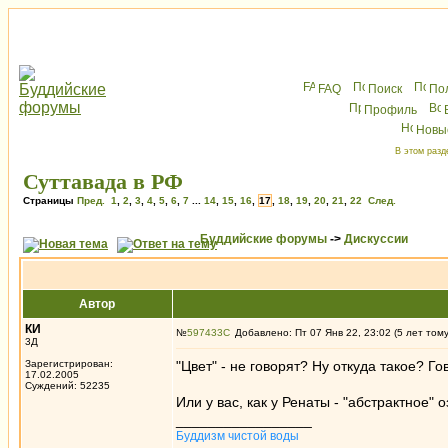
FAQ
Поиск
По
Профиль
Новы
В этом разд
Суттавада в РФ
Страницы
Пред.
1
,
2
,
3
,
4
,
5
,
6
,
7
...
14
,
15
,
16
,
17
,
18
,
19
,
20
,
21
,
22
След.
Буддийские форумы
->
Дискуссии
Автор
КИ
№
597433
Добавлено: Пт 07 Янв 22, 23:02 (5 лет том
3Д
Зарегистрирован:
"Цвет" - не говорят? Ну откуда такое? Го
17.02.2005
Суждений: 52235
Или у вас, как у Ренаты - "абстрактное"
_________________
Буддизм чистой воды