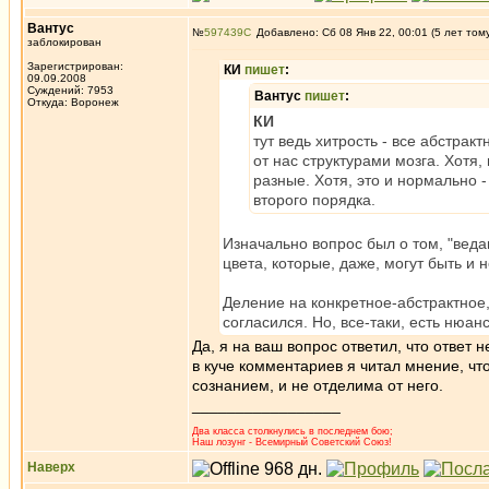
Вантус
№
597439
Добавлено: Сб 08 Янв 22, 00:01 (5 лет том
заблокирован
Зарегистрирован:
КИ
пишет
:
09.09.2008
Суждений: 7953
Вантус
пишет
:
Откуда: Воронеж
КИ
тут ведь хитрость - все абстра
от нас структурами мозга. Хотя,
разные. Хотя, это и нормально 
второго порядка.
Изначально вопрос был о том, "веда
цвета, которые, даже, могут быть и н
Деление на конкретное-абстрактное
согласился. Но, все-таки, есть нюанс
Да, я на ваш вопрос ответил, что ответ 
в куче комментариев я читал мнение, что
сознанием, и не отделима от него.
_________________
Два класса столкнулись в последнем бою;
Наш лозунг - Всемирный Советский Союз!
Наверх