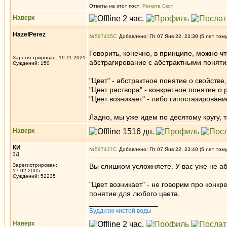
Ответы на этот пост:
Рената Скот
Наверх
HazelPerez
№
597435
Добавлено: Пт 07 Янв 22, 23:30 (5 лет том
Говорить, конечно, в принципе, можно чт
Зарегистрирован: 19.11.2021
абстрагирование с абстрактными поняти
Суждений: 150
"Цвет" - абстрактное понятие о свойстве
"Цвет раствора" - конкретное понятие о 
"Цвет возникает" - либо гипостазировани
Ладно, мы уже идем по десятому кругу, 
Наверх
КИ
№
597437
Добавлено: Пт 07 Янв 22, 23:40 (5 лет том
3Д
Зарегистрирован:
Вы слишком усложняете. У вас уже не абс
17.02.2005
Суждений: 52235
"Цвет возникает" - не говорим про конкр
понятие для любого цвета.
_________________
Буддизм чистой воды
Наверх