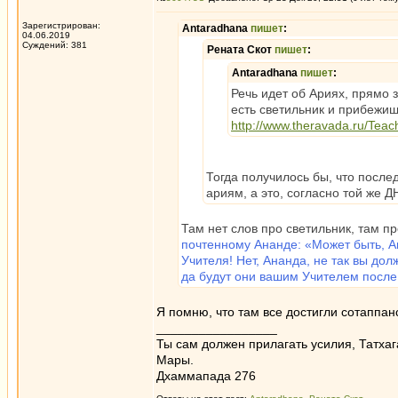
Зарегистрирован:
Antaradhana
пишет
:
04.06.2019
Суждений: 381
Рената Скот
пишет
:
Antaradhana
пишет
:
Речь идет об Ариях, прямо 
есть светильник и прибежище
http://www.theravada.ru/Teac
Тогда получилось бы, что после
ариям, а это, согласно той же ДН
Там нет слов про светильник, там п
почтенному Ананде: «Может быть, Ан
Учителя! Нет, Ананда, не так вы дол
да будут они вашим Учителем после т
Я помню, что там все достигли сотаппа
_________________
Ты сам должен прилагать усилия, Татхаг
Мары.
Дхаммапада 276