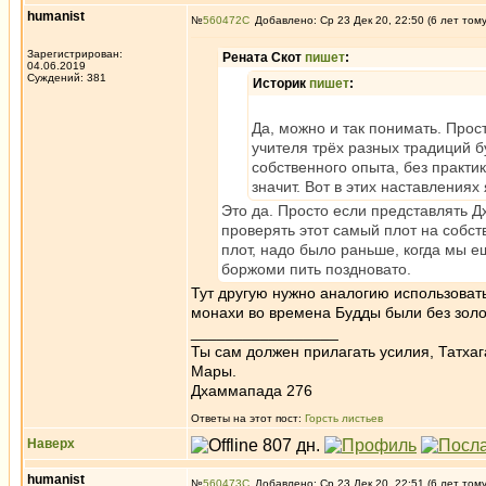
humanist
№
560472
Добавлено: Ср 23 Дек 20, 22:50 (6 лет том
Зарегистрирован:
Рената Скот
пишет
:
04.06.2019
Суждений: 381
Историк
пишет
:
Да, можно и так понимать. Прос
учителя трёх разных традиций б
собственного опыта, без практи
значит. Вот в этих наставления
Это да. Просто если представлять Дх
проверять этот самый плот на собст
плот, надо было раньше, когда мы е
боржоми пить поздновато.
Тут другую нужно аналогию использовать
монахи во времена Будды были без золо
_________________
Ты сам должен прилагать усилия, Татхаг
Мары.
Дхаммапада 276
Ответы на этот пост:
Горсть листьев
Наверх
humanist
№
560473
Добавлено: Ср 23 Дек 20, 22:51 (6 лет том