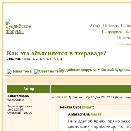
FAQ
Поиск
По
Профиль
Новы
В этом разд
Как это объясняется в тхераваде?
Страницы
Пред.
1
,
2
,
3
,
4
,
5
,
6
,
7
,
8
,
9
Буддийские форумы
->
Южный буддизм
Автор
Antaradhana
№
560471
Добавлено: Ср 23 Дек 20, 22:49 (6 лет том
Wolfshadow
Зарегистрирован:
Рената Скот
пишет
:
16.01.2016
Суждений: 10000
Antaradhana
пишет
:
Речь идет об Ариях, прямо знаю
светильник и прибежище. То, что