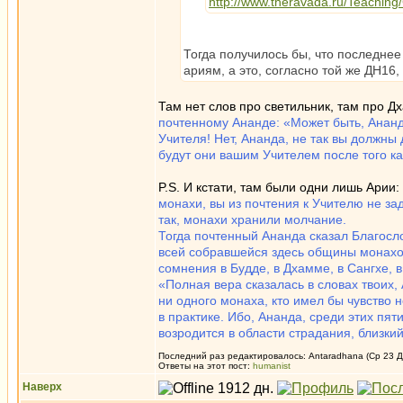
http://www.theravada.ru/Teaching
Тогда получилось бы, что последнее
ариям, а это, согласно той же ДН16, 
Там нет слов про светильник, там про Д
почтенному Ананде: «Может быть, Ананда
Учителя! Нет, Ананда, не так вы должны 
будут они вашим Учителем после того как
P.S. И кстати, там были одни лишь Арии:
монахи, вы из почтения к Учителю не зад
так, монахи хранили молчание.
Тогда почтенный Ананда сказал Благосло
всей собравшейся здесь общины монахов
сомнения в Будде, в Дхамме, в Сангхе, в
«Полная вера сказалась в словах твоих, 
ни одного монаха, кто имел бы чувство 
в практике. Ибо, Ананда, среди этих пя
возродится в области страдания, близки
Последний раз редактировалось: Antaradhana (Ср 23 Де
Ответы на этот пост:
humanist
Наверх