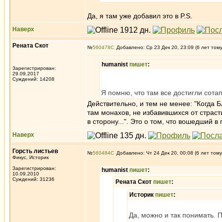
Да, я там уже добавил это в P.S.
Наверх
Рената Скот
№
560478
Добавлено: Ср 23 Дек 20, 23:09 (6 лет том
humanist
пишет
:
Зарегистрирован:
29.09.2017
Суждений: 14208
Я помню, что там все достигли сота
Действительно, и тем не менее: "Когда
там монахов, не избавившихся от страст
в сторону...". Это о том, что вошедший в
Наверх
Горсть листьев
№
560484
Добавлено: Чт 24 Дек 20, 00:08 (6 лет тому
Фикус, Историк
Зарегистрирован:
humanist
пишет
:
10.09.2010
Суждений: 31236
Рената Скот
пишет
:
Историк
пишет
:
Да, можно и так понимать. 