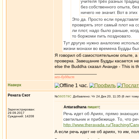
учителя трёх разных традиц
без собственного опыта, бе
ничего не значит. Вот в эт
Это да. Просто если представлят
проверять этот самый плот на с
ли плот, надо было раньше, ког
то боржоми пить поздновато.
Тут другую нужно аналогию использо
жизни монахи во времена Будды был
Я говорил об самостоятельном опыте, а 
проверка. Завещание Будды касается не
else the Buddha сказал Ананде - This is th
_________________
нео-буддист
Наверх
Рената Скот
№
560579
Добавлено: Чт 24 Дек 20, 11:35 (6 лет тому
Antaradhana
пишет
:
Зарегистрирован:
29.09.2017
Речь идет об Ариях, прямо знающих 
Суждений: 14208
светильник и прибежище. То, что реч
http://www.theravada.ru/Teaching/Cano
А если речь идет не об ариях, то им, по