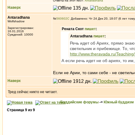
Ответы на этот пост:
Antaradhana
Наверх
Antaradhana
№
560602
Добавлено: Чт 24 Дек 20, 18:07 (6 лет тому
Wolfshadow
Зарегистрирован:
Рената Скот
пишет
:
16.01.2016
Суждений: 10000
Antaradhana
пишет
:
Речь идет об Ариях, прямо знаю
светильник и прибежище. То, что
http://www.theravada.ru/Teaching
А если речь идет не об ариях, то им
Если не Арии, то сами себе - не светиль
Наверх
Тред сейчас никто не читает.
Буддийские форумы
->
Южный буддизм
Страница
9
из
9