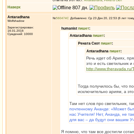
Ответы на этот пост:
Antaradhana
,
Рената Скот
Наверх
Antaradhana
№
560474
Добавлено: Ср 23 Дек 20, 22:53 (6 лет том
Wolfshadow
Зарегистрирован:
humanist
пишет
:
16.01.2016
Суждений: 10000
Antaradhana
пишет
:
Рената Скот
пишет
:
Antaradhana
пишет
:
Речь идет об Ариях, пр
это и есть светильник и
http://www.theravada.ru/
Тогда получилось бы, что п
исключительно ариям, а это,
Там нет слов про светильник, т
почтенному Ананде: «Может быть
нас Учителя! Нет, Ананда, не та
для вас – да будут они вашим Уч
Я помню, что там все достигли сота