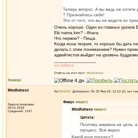
Теперь вопрос. А вы ведь не хотите
? Признайтесь себе!
Это от того, что вы не видете их пр
Очень хорошо. Один из главных уроков 
Eki nama kim? - Ahara.
Что первое? - Пища.
Когда ясна теория, то хорошо бы дать п
делать с этим пониманием? Нужен приме
адвайтистов выйдет на уровень буддизм
_________________
нео-буддист
Ответы на этот пост:
Mindfulness
Наверх
Mindfulness
№
269406
Добавлено: Пн 25 Янв 16, 12:13 (11 лет то
Фикус
пишет
:
Зарегистрирован:
09.01.2016
Mindfulness
пишет
:
Суждений: 1247
Цитата:
Поэтому нирвана не цель, а
процесс. Всё верно.
Какой еще процесс?