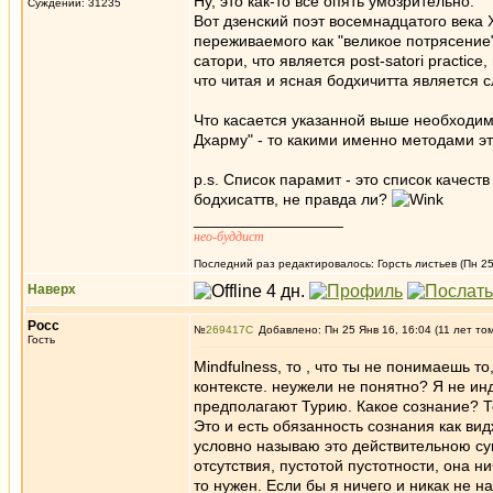
Ну, это как-то всё опять умозрительно.
Суждений: 31235
Вот дзенский поэт восемнадцатого века Х
переживаемого как "великое потрясение"
сатори, что является post-satori practic
что читая и ясная бодхичитта является 
Что касается указанной выше необходи
Дхарму" - то какими именно методами эт
p.s. Список парамит - это список качест
бодхисаттв, не правда ли?
_________________
нео-буддист
Последний раз редактировалось: Горсть листьев (Пн 25
Наверх
Росс
№
269417
Добавлено: Пн 25 Янв 16, 16:04 (11 лет то
Гость
Mindfulness, то , что ты не понимаешь т
контексте. неужели не понятно? Я не ин
предполагают Турию. Какое сознание? Т
Это и есть обязанность сознания как ви
условно называю это действительною су
отсутствия, пустотой пустотности, она н
то нужен. Если бы я ничего и никак не 