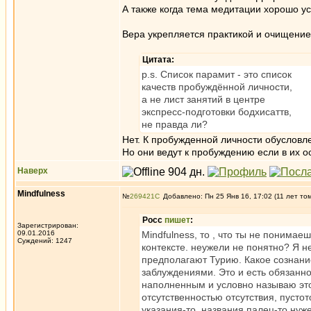
А также когда тема медитации хорошо ус
Вера укрепляется практикой и очищение
Цитата:
p.s. Список парамит - это список
качеств пробуждённой личности,
а не лист занятий в центре
экспресс-подготовки бодхисаттв,
не правда ли?
Нет. К пробужденной личности обусловл
Но они ведут к пробуждению если в их о
Наверх
Mindfulness
№
269421
Добавлено: Пн 25 Янв 16, 17:02 (11 лет то
Росс
пишет
:
Зарегистрирован:
09.01.2016
Mindfulness, то , что ты не понимае
Суждений: 1247
контексте. неужели не понятно? Я н
предполагают Турию. Какое сознани
заблуждениями. Это и есть обязанно
наполненным и условно называю это
отсутственностью отсутствия, пустот
указания-то, названия,палец-то нуже