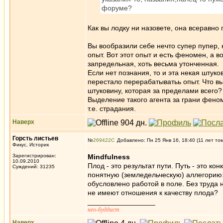
форуме?
Как вы лодку ни назовете, она всеравно
Вы вообразили себе нечто супер пупер,
опыт. Вот этот опыт и есть феномен, а 
запредельная, хоть весьма утонченная.
Если нет познания, то и эта некая штук
перестало перерабатыватьь опыт. Что 
штуковину, которая за пределами всего?
Выделение такого агента за грани фено
т.е. страдания.
Наверх
Горсть листьев
№
269422
Добавлено: Пн 25 Янв 16, 18:40 (11 лет то
Фикус, Историк
Зарегистрирован:
Mindfulness
10.09.2010
Плод - это результат пути. Путь - это к
Суждений: 31235
понятную (земледельческую) аллегорию
обусловлено работой в поле. Без труда н
не имеют отношения к качеству плода?
_________________
нео-буддист
Наверх