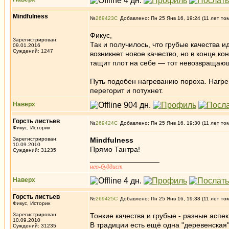
Mindfulness
№
269423
Добавлено: Пн 25 Янв 16, 19:24 (11 лет то
Фикус,
Зарегистрирован:
Так и получилось, что грубые качества и
09.01.2016
Суждений: 1247
возникнет новое качество, но в конце ко
тащит плот на себе — тот невозвращающи
Путь подобен нагреванию пороха. Нагрев
перегорит и потухнет.
Наверх
Горсть листьев
№
269424
Добавлено: Пн 25 Янв 16, 19:30 (11 лет то
Фикус, Историк
Зарегистрирован:
Mindfulness
10.09.2010
Прямо Тантра!
Суждений: 31235
_________________
нео-буддист
Наверх
Горсть листьев
№
269425
Добавлено: Пн 25 Янв 16, 19:38 (11 лет то
Фикус, Историк
Зарегистрирован:
Тонкие качества и грубые - разные аспек
10.09.2010
В традиции есть ещё одна "деревенская
Суждений: 31235