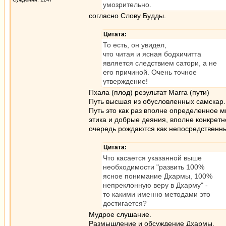
умозрительно.
согласно Слову Будды.
Цитата:
То есть, он увидел,
что читая и ясная бодхичитта
является следствием сатори, а не
его причиной. Очень точное
утверждение!
Пхала (плод) результат Магга (пути)
Путь высшая из обусловленных самскар. 
Путь это как раз вполне определенное 
этика и добрые деяния, вполне конкрет
очередь рождаются как непосредственны
Цитата:
Что касается указанной выше
необходимости "развить 100%
ясное понимание Дхармы, 100%
непреклонную веру в Дхарму" -
то какими именно методами это
достигается?
Мудрое слушание.
Размышление и обсуждение Дхармы.