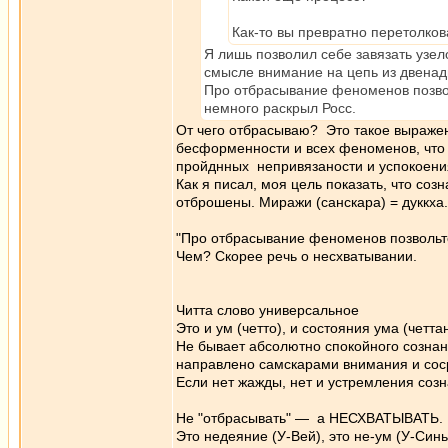
Как-то вы превратно перетолков
Я лишь позволил себе завязать узел
смысле внимание на цепь из двенад
Про отбрасывание феноменов позволь
немного раскрыл Росс.
От чего отбрасываю? Это такое выражен
бесформенности и всех феноменов, что
пройднных непривязаности и успокоени
Как я писал, моя цель показать, что соз
отброшены. Миражи (санскара) = дуккха.
"Про отбрасывание феноменов позвольте
Чем? Скорее речь о несхватывании.
Читта слово универсальное
Это и ум (четто), и состояния ума (четта
Не бывает абсолютно спокойного сознан
направлено самскарами внимания и сос
Если нет жажды, нет и устремления созн
Не "отбрасывать" — а НЕСХВАТЫВАТЬ.
Это недеяние (У-Вей), это не-ум (У-Си