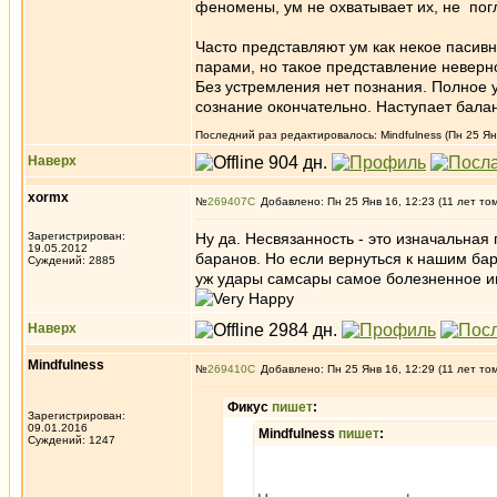
феномены, ум не охватывает их, не пог
Часто представляют ум как некое пасивн
парами, но такое представление неверно
Без устремления нет познания. Полное
сознание окончательно. Наступает балан
Последний раз редактировалось: Mindfulness (Пн 25 Янв
Наверх
xormx
№
269407
Добавлено: Пн 25 Янв 16, 12:23 (11 лет то
Зарегистрирован:
Ну да. Heсвязанность - это изначальная 
19.05.2012
баранов. Но если вернуться к нашим бар
Суждений: 2885
уж удары самсары самое болезненное им
Наверх
Mindfulness
№
269410
Добавлено: Пн 25 Янв 16, 12:29 (11 лет то
Фикус
пишет
:
Зарегистрирован:
09.01.2016
Mindfulness
пишет
:
Суждений: 1247