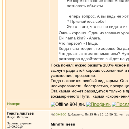
Не кормите знание феноменами о
познавать объекты.
Теперь вопрос. А вы ведь не хо
? Признайтесь себе!
Это от того, что вы не видете и
Очень хорошо. Один из главных уро
Eki nama kim? - Ahara.
Что первое? - Пища.
Когда ясна теория, то хорошо бы да
Что делать с этим пониманием? Нуж
разговоров адвайтистов выйдет на у
Пока понял: нужно развить 100% ясное
заслуги ради этой хорошо осознанной и 
успокоение, прозрение.
Тогда накопится особый вид кармы. Она
неочарованости, бесстрастию, прекращен
Эта карма может разрядиться только в п
восьмеричного Пути, карма искоренения
Наверх
Горсть листьев
№
269416
Добавлено: Пн 25 Янв 16, 15:59 (11 лет то
Фикус, Историк
Зарегистрирован:
Mindfulness
10.09.2010