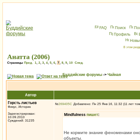
FAQ
Поиск
По
Профиль
Новы
В этом разд
Анатта (2006)
Страницы
Пред.
1
,
2
,
3
,
4
,
5
,
6
,
7
,
8
,
9
,
10
След.
Буддийские форумы
->
Чайная
Автор
Горсть листьев
№
269405
Добавлено: Пн 25 Янв 16, 11:32 (11 лет то
Фикус, Историк
Зарегистрирован:
Mindfulness
пишет
:
10.09.2010
Суждений: 31235
Не кормите знание феноменами оно и
объекты.