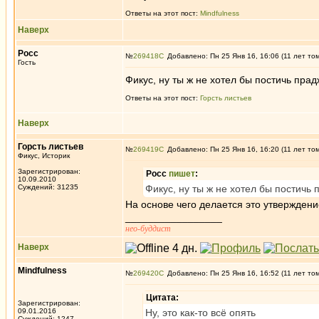
Ответы на этот пост:
Mindfulness
Наверх
Росс
№
269418
Добавлено: Пн 25 Янв 16, 16:06 (11 лет то
Гость
Фикус, ну ты ж не хотел бы постичь прад
Ответы на этот пост:
Горсть листьев
Наверх
Горсть листьев
№
269419
Добавлено: Пн 25 Янв 16, 16:20 (11 лет то
Фикус, Историк
Зарегистрирован:
Росс
пишет
:
10.09.2010
Суждений: 31235
Фикус, ну ты ж не хотел бы постичь 
На основе чего делается это утвержден
_________________
нео-буддист
Наверх
Mindfulness
№
269420
Добавлено: Пн 25 Янв 16, 16:52 (11 лет то
Цитата:
Зарегистрирован:
09.01.2016
Ну, это как-то всё опять
Суждений: 1247