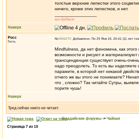
толстые верхние лепестки этого соцветия
ничего, кроме этих лепестков, и нет.
_________________
нео-буддист
Наверх
Росс
№
269427
Добавлено: Пн 25 Янв 16, 20:41 (11 лет то
Гость
Mindfulness, да нет феномена, как этого
возможности и рисуют и материализуют ва
трансценденции существует очень-очень
надо преодолеть. То есть вы наделяете
парамите, в которой нет никакой двойст
отчего же вы этого не понимаете? Ненап
что , сложно? Так читайте Сутры, выяв
порите чушь!
Наверх
Тред сейчас никто не читает.
Буддийские форумы
->
Чайная
Страница
7
из
10