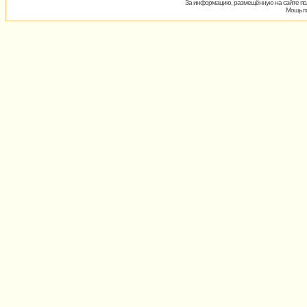
За информацию, размещённую на сайте пол
Мощь пх