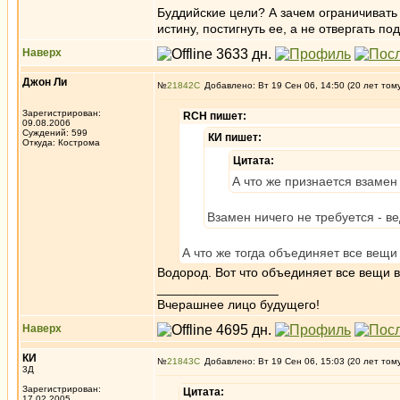
Буддийские цели? А зачем ограничивать
истину, постигнуть ее, а не отвергать п
Наверх
Джон Ли
№
21842
Добавлено: Вт 19 Сен 06, 14:50 (20 лет том
Зарегистрирован:
RCH пишет:
09.08.2006
Суждений: 599
КИ пишет:
Откуда: Кострома
Цитата:
А что же признается взамен
Взамен ничего не требуется - в
А что же тогда объединяет все вещи
Водород. Вот что объединяет все вещи в
_________________
Вчерашнее лицо будущего!
Наверх
КИ
№
21843
Добавлено: Вт 19 Сен 06, 15:03 (20 лет том
3Д
Зарегистрирован:
Цитата:
17.02.2005