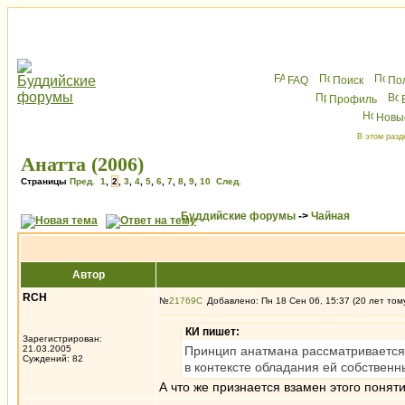
FAQ
Поиск
По
Профиль
Новы
В этом разд
Анатта (2006)
Страницы
Пред.
1
,
2
,
3
,
4
,
5
,
6
,
7
,
8
,
9
,
10
След.
Буддийские форумы
->
Чайная
Автор
RCH
№
21769
Добавлено: Пн 18 Сен 06, 15:37 (20 лет том
КИ пишет:
Зарегистрирован:
21.03.2005
Принцип анатмана рассматривается 
Суждений: 82
в контексте обладания ей собствен
А что же признается взамен этого понят