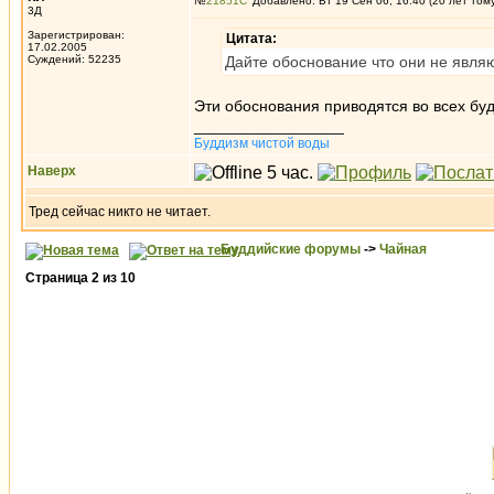
№
21851
Добавлено: Вт 19 Сен 06, 16:40 (20 лет том
3Д
Зарегистрирован:
Цитата:
17.02.2005
Суждений: 52235
Дайте обоснование что они не явля
Эти обоснования приводятся во всех бу
_________________
Буддизм чистой воды
Наверх
Тред сейчас никто не читает.
Буддийские форумы
->
Чайная
Страница
2
из
10