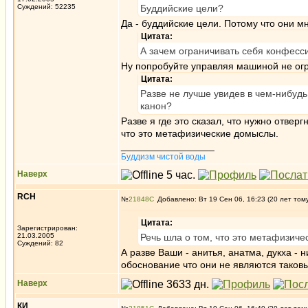
Суждений: 52235
Буддийские цели?
Да - буддийские цели. Потому что они м
Цитата:
А зачем ограничивать себя конфес
Ну попробуйте управляя машиной не огр
Цитата:
Разве не лучше увидев в чем-нибудь 
канон?
Разве я где это сказал, что нужно отвер
что это метафизические домыслы.
_________________
Буддизм чистой воды
Наверх
RCH
№
21848
Добавлено: Вт 19 Сен 06, 16:23 (20 лет том
Цитата:
Зарегистрирован:
21.03.2005
Речь шла о том, что это метафизич
Суждений: 82
А разве Ваши - анитья, анатма, дукха 
обоснование что они не являются таков
Наверх
КИ