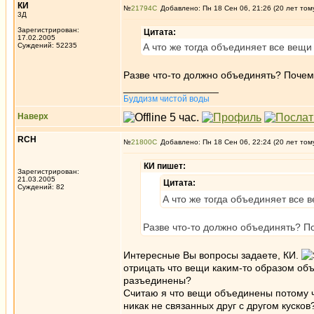
КИ
№
21794
Добавлено: Пн 18 Сен 06, 21:26 (20 лет том
3Д
Зарегистрирован:
Цитата:
17.02.2005
Суждений: 52235
А что же тогда объединяет все вещи
Разве что-то должно объединять? Почем
_________________
Буддизм чистой воды
Наверх
RCH
№
21800
Добавлено: Пн 18 Сен 06, 22:24 (20 лет том
КИ пишет:
Зарегистрирован:
21.03.2005
Цитата:
Суждений: 82
А что же тогда объединяет все 
Разве что-то должно объединять? По
Интересные Вы вопросы задаете, КИ.
отрицать что вещи каким-то образом о
разъединены?
Считаю я что вещи объединены потому ч
никак не связанных друг с другом куско