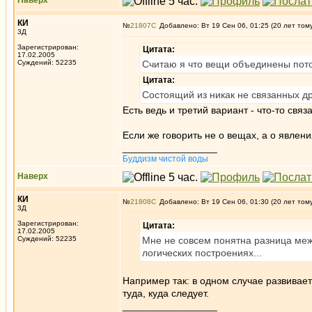
Наверх
КИ
№
21807
Добавлено: Вт 19 Сен 06, 01:25 (20 лет том
3Д
Зарегистрирован:
Цитата:
17.02.2005
Суждений: 52235
Считаю я что вещи объединены пото
Цитата:
Состоящий из никак не связанных др
Есть ведь и третий вариант - что-то связа
Если же говорить не о вещах, а о явлени
_________________
Буддизм чистой воды
Наверх
КИ
№
21808
Добавлено: Вт 19 Сен 06, 01:30 (20 лет том
3Д
Зарегистрирован:
Цитата:
17.02.2005
Суждений: 52235
Мне не совсем понятна разница ме
логических построениях...
Например так: в одном случае развивает
туда, куда следует.
_________________