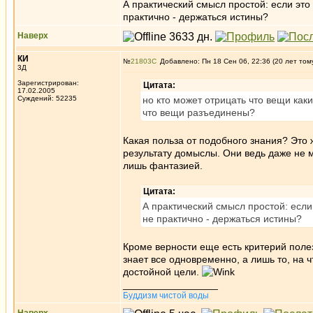
А практический смысл простой: если это
практично - держаться истины?
Наверх
КИ
№
21803
Добавлено: Пн 18 Сен 06, 22:36 (20 лет том
3Д
Зарегистрирован:
Цитата:
17.02.2005
Суждений: 52235
но кто может отрицать что вещи ка
что вещи разъединены?
Какая польза от подобного знания? Это 
результату домыслы. Они ведь даже не м
лишь фантазией.
Цитата:
А практический смысл простой: если
не практично - держаться истины?
Кроме верности еще есть критерий поле
знает все одновременно, а лишь то, на 
достойной цели.
_________________
Буддизм чистой воды