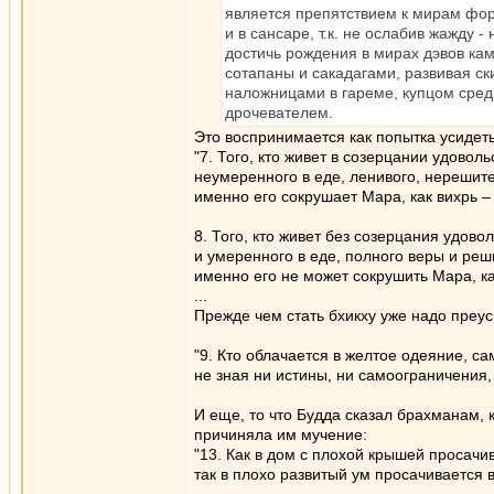
является препятствием к мирам форм
и в сансаре, т.к. не ослабив жажду 
достичь рождения в мирах дэвов кам
сотапаны и сакадагами, развивая с
наложницами в гареме, купцом сред
дрочевателем.
Это воспринимается как попытка усидеть
"7. Того, кто живет в созерцании удоволь
неумеренного в еде, ленивого, нерешите
именно его сокрушает Мара, как вихрь –
8. Того, кто живет без созерцания удово
и умеренного в еде, полного веры и реш
именно его не может сокрушить Мара, ка
...
Прежде чем стать бхикху уже надо преус
"9. Кто облачается в желтое одеяние, са
не зная ни истины, ни самоограничения,
И еще, то что Будда сказал брахманам, 
причиняла им мучение:
"13. Как в дом с плохой крышей просачи
так в плохо развитый ум просачивается 