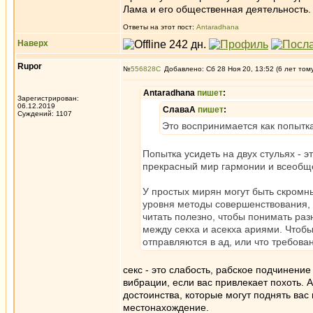
Лама и его общественная деятельность.
Ответы на этот пост:
Antaradhana
Наверх
Rupor
№
556828
Добавлено: Сб 28 Ноя 20, 13:52 (6 лет том
Antaradhana
пишет
:
Зарегистрирован:
06.12.2019
СлаваА
пишет
:
Суждений: 1107
Это воспринимается как попытка
Попытка усидеть на двух стульях -
прекрасный мир гармонии и всеобщег
У простых мирян могут быть скромн
уровня методы совершенствования, 
читать полезно, чтобы понимать ра
между секха и асекха ариями. Чтобы
отправляются в ад, или что требова
секс - это слабость, рабское подчинени
вибрации, если вас привлекает похоть. Ад
достоинства, которые могут поднять вас
местонахождение.