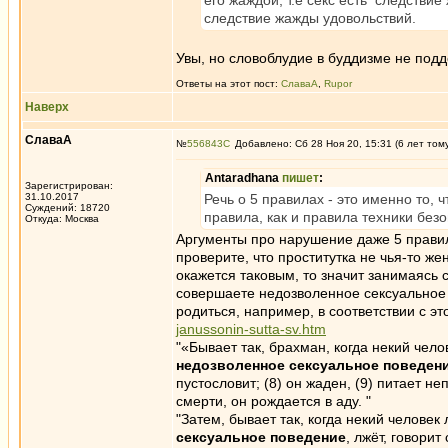
его жаждой, т.е секс есть следствие
следствие жажды удовольствий.
Увы, но словоблудие в буддизме не под
Ответы на этот пост:
СлаваА
,
Rupor
Наверх
СлаваА
№
556843
Добавлено: Сб 28 Ноя 20, 15:31 (6 лет том
Antaradhana
пишет
:
Зарегистрирован:
31.10.2017
Речь о 5 правилах - это именно то,
Суждений: 18720
правила, как и правила техники без
Откуда: Москва
Аргументы про нарушение даже 5 правил 
проверите, что проститутка не чья-то ж
окажется таковым, то значит занимаясь 
совершаете недозволенное сексуальное п
родиться, например, в соответствии с эт
janussonin-sutta-sv.htm
"«Бывает так, брахман, когда некий челов
недозволенное сексуальное поведени
пустословит; (8) он жаден, (9) питает н
смерти, он рождается в аду. "
"Затем, бывает так, когда некий человек 
сексуальное поведение
, лжёт, говори