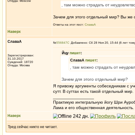
Откуда: Moscow
, там можно страдать от неудовлетв
Зачем для этого отдельный мир? Вы же с
Ответы на этот пост:
СлаваА
Наверх
СлаваА
№
556847
Добавлено: Сб 28 Ноя 20, 15:44 (6 лет том
Йцу
пишет
:
Зарегистрирован:
31.10.2017
СлаваА
пишет
:
Суждений: 18720
Откуда: Москва
, там можно страдать от неудов
Зачем для этого отдельный мир?
Я привожу аргументы собеседникам с уче
сутт. В суттах есть такой отдельный мир.
_________________
Практикую интегральную йогу Шри Ауроб
Лама и его общественная деятельность.
Наверх
Тред сейчас никто не читает.