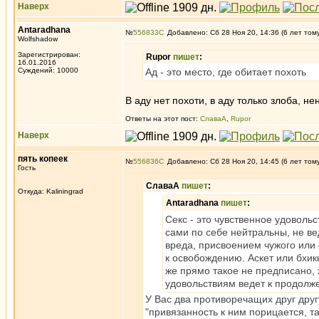
Наверх
Antaradhana
№
556833
Добавлено: Сб 28 Ноя 20, 14:36 (6 лет том
Wolfshadow
Зарегистрирован:
Rupor
пишет
:
16.01.2016
Суждений: 10000
Ад - это место, где обитает похоть
В аду нет похоти, в аду только злоба, не
Ответы на этот пост:
СлаваА
,
Rupor
Наверх
пять копеек
№
556836
Добавлено: Сб 28 Ноя 20, 14:45 (6 лет том
Гость
СлаваА
пишет
:
Откуда: Kaliningrad
Antaradhana
пишет
:
Секс - это чувственное удоволь
сами по себе нейтральны, не в
вреда, присвоением чужого или 
к освобождению. Аскет или бхик
же прямо такое не предписано, 
удовольствиям ведет к продолж
У Вас два противоречащих друг друг
"привязанность к ним порицается, т