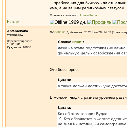
требования для бхиккху или отшельник
ума, а не вашим религиозным статусом
Ответы на этот пост:
Antaradhana
Наверх
Antaradhana
№
556831
Добавлено: Сб 28 Ноя 20, 14:33 (6 лет том
Wolfshadow
Зарегистрирован:
СлаваА
пишет
:
16.01.2016
Суждений: 10000
даже на этапе подготовки (не важно
финальную цель - освобождения от 
Это бесспорно.
Цитата:
а также должен достичь уже достато
В монахи, люди с разным уровнем разви
Цитата:
Как об этом говорит Будда:
"9. Кто облачается в желтое одеяние
не зная ни истины, ни самоограниче