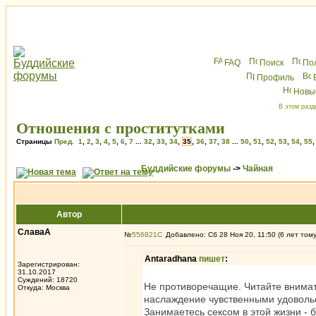
FAQ
Поиск
По
Профиль
Новы
В этом разд
Отношения с проститутками
Страницы
Пред.
1
,
2
,
3
,
4
,
5
,
6
,
7
...
32
,
33
,
34
,
35
,
36
,
37
,
38
...
50
,
51
,
52
,
53
,
54
,
55
Буддийские форумы
->
Чайная
Автор
СлаваА
№
556821
Добавлено: Сб 28 Ноя 20, 11:50 (6 лет том
Antaradhana
пишет
:
Зарегистрирован:
31.10.2017
Суждений: 18720
Не противоречащие. Читайте внимат
Откуда: Москва
наслаждение чувственными удовольс
Занимаетесь сексом в этой жизни - 