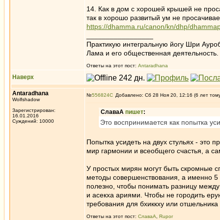
14. Как в дом с хорошей крышей не прос
так в хорошо развитый ум не просачивае
https://dhamma.ru/canon/kn/dhp/dhamma
_________________
Практикую интегральную йогу Шри Ауроб
Лама и его общественная деятельность.
Ответы на этот пост:
Antaradhana
Наверх
Antaradhana
№
556824
Добавлено: Сб 28 Ноя 20, 12:16 (6 лет том
Wolfshadow
Зарегистрирован:
СлаваА
пишет
:
16.01.2016
Суждений: 10000
Это воспринимается как попытка уси
Попытка усидеть на двух стульях - это
мир гармонии и всеобщего счастья, а са
У простых мирян могут быть скромные с
методы совершенствования, а именно 5 п
полезно, чтобы понимать разницу между
и асекха ариями. Чтобы не городить еру
требования для бхиккху или отшельника 
Ответы на этот пост:
СлаваА
,
Rupor