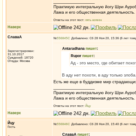
_________________
Практикую интегральную йогу Шри Ауроб
Лама и его общественная деятельность.
Ответы на этот пост:
пять копеек
Наверх
СлаваА
№
556845
Добавлено: Сб 28 Ноя 20, 15:36 (6 лет том
Antaradhana
пишет
:
Зарегистрирован:
31.10.2017
Rupor
пишет
:
Суждений: 18720
Откуда: Москва
Ад - это место, где обитает похо
В аду нет похоти, в аду только злоба
Есть же еще в буддизме мир страдающих
_________________
Практикую интегральную йогу Шри Ауроб
Лама и его общественная деятельность.
Ответы на этот пост:
Йцу
Наверх
Йцу
№
556846
Добавлено: Сб 28 Ноя 20, 15:40 (6 лет том
Гость
СлаваА
пишет
: