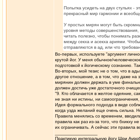
Попытка усидеть на двух стульях -
прекрасный мир гармонии и всеобщег
У простых мирян могут быть скромн
уровня методы совершенствования, 
читать полезно, чтобы понимать ра
между секха и асекха ариями. Чтобы
отправляются в ад, или что требова
Во-первых, используете "аргумент личнос
крутой йог. У меня обычное/человеческое
подготовкой к йогическому сознанию. Так
Во-вторых, мой тезис не о том, что в ад
другое отношение, а в том, что даже на 
мирянин должен держать в уме финальну
должен достичь уже достаточного очищен
"9. Кто облачается в желтое одеяние, са
не зная ни истины, ни самоограничения,
Идея формального подхода в виде собл
когда узда желаний еще очень сильна. Но
Правила менялись со временем, вводили
правила как раз из-за того, что бхикху 
их ограничивать. А сейчас эти правила 
_________________
Практикую интегральную йогу Шри Ауроб