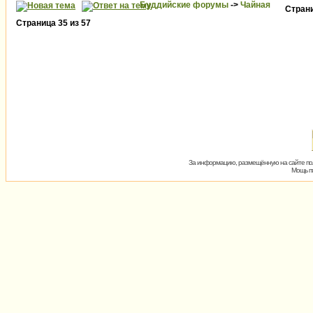
Буддийские форумы
->
Чайная
Стран
Страница
35
из
57
За информацию, размещённую на сайте пол
Мощь пх