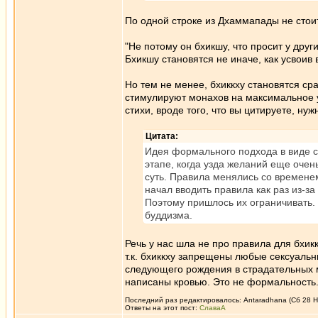
По одной строке из Дхаммапады не стоит
"Не потому он бхикшу, что просит у дру
Бхикшу становятся не иначе, как усвоив
Но тем не менее, бхиккху становятся ср
стимулируют монахов на максимальное ус
стихи, вроде того, что вы цитируете, ну
Цитата:
Идея формального подхода в виде 
этапе, когда узда желаний еще очень
суть. Правила менялись со времене
начал вводить правила как раз из-за
Поэтому пришлось их ограничивать. 
буддизма.
Речь у нас шла не про правила для бхик
т.к. бхиккху запрещены любые сексуальны
следующего рождения в страдательных ми
написаны кровью. Это не формальность
Последний раз редактировалось: Antaradhana (Сб 28 Но
Ответы на этот пост:
СлаваА