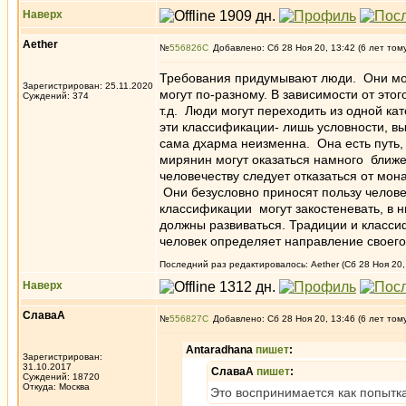
Наверх
Aether
№
556826
Добавлено: Сб 28 Ноя 20, 13:42 (6 лет том
Требования придумывают люди. Они мог
Зарегистрирован: 25.11.2020
могут по-разному. В зависимости от этог
Суждений: 374
т.д. Люди могут переходить из одной кат
эти классификации- лишь условности, 
сама дхарма неизменна. Она есть путь,
мирянин могут оказаться намного ближе
человечеству следует отказаться от мон
Они безусловно приносят пользу человеч
классификации могут закостеневать, в 
должны развиваться. Традиции и классиф
человек определяет направление своего 
Последний раз редактировалось: Aether (Сб 28 Ноя 20, 
Наверх
СлаваА
№
556827
Добавлено: Сб 28 Ноя 20, 13:46 (6 лет том
Antaradhana
пишет
:
Зарегистрирован:
31.10.2017
СлаваА
пишет
:
Суждений: 18720
Откуда: Москва
Это воспринимается как попытка