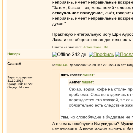
неприязнь, имеет неправильные воззрени
"Затем, бывает так, когда некий человек 
сексуальное поведение
, лжёт, говори
неприязнь, имеет неправильные воззрен
духов."
_________________
Практикую интегральную йогу Шри Ауроб
Лама и его общественная деятельность.
Ответы на этот пост:
Antaradhana
,
ТМ
Наверх
СлаваА
№
556844
Добавлено: Сб 28 Ноя 20, 15:34 (6 лет том
пять копеек
пишет
:
Зарегистрирован:
31.10.2017
Aether
пишет
:
Суждений: 18720
Откуда: Москва
Сахар, водка, кофе на столе- пр
проблема. Секс не отделишь от 
порождается его жаждой, т.е се
обязательно есть следствие жаж
Увы, но словоблудие в буддизме не
А в чем словоблудие Вы увидели? Мужчи
нет желания. А кофе можно выпить и бе