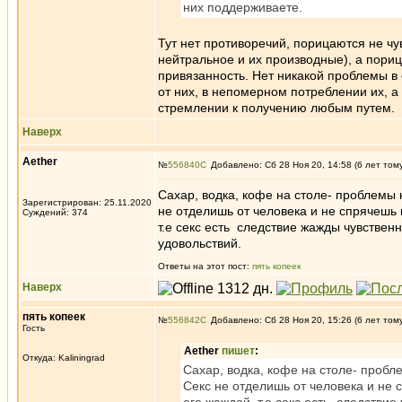
них поддерживаете.
Тут нет противоречий, порицаются не чу
нейтральное и их производные), а пориц
привязанность. Нет никакой проблемы в 
от них, в непомерном потреблении их, а
стремлении к получению любым путем.
Наверх
Aether
№
556840
Добавлено: Сб 28 Ноя 20, 14:58 (6 лет том
Сахар, водка, кофе на столе- проблемы н
Зарегистрирован: 25.11.2020
не отделишь от человека и не спрячешь 
Суждений: 374
т.е секс есть следствие жажды чувствен
удовольствий.
Ответы на этот пост:
пять копеек
Наверх
пять копеек
№
556842
Добавлено: Сб 28 Ноя 20, 15:26 (6 лет том
Гость
Aether
пишет
:
Откуда: Kaliningrad
Сахар, водка, кофе на столе- пробле
Секс не отделишь от человека и не 