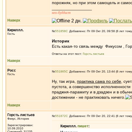
порожняк, но при этом самоцель и сам
_________________
нео-буддист
Наверх
Кириллл.
№
551858
Добавлено: Пт 09 Окт 20, 09:58 (6 лет тому
Гость
Историк
Есть какая-то связь между Фикусом , Го
Ответы на этот пост:
Горсть листьев
Наверх
Росс
№
551865
Добавлено: Пт 09 Окт 20, 13:44 (6 лет тому
Гость
Ну, так игра,
практика сама по себе
, суе
пустота, а совершенство исполненности
праджня-парамиту и в дзадзен и в обычн
достижении - не практиковать ничего.
Наверх
Горсть листьев
№
551872
Добавлено: Пт 09 Окт 20, 22:41 (6 лет тому
Фикус, Историк
Зарегистрирован:
Кириллл.
пишет
:
10.09.2010
Суждений: 31235