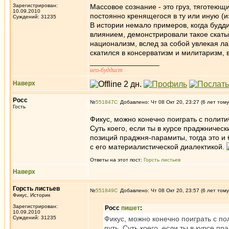
Зарегистрирован:
Массовое сознание - это груз, тяготеющ
10.09.2010
постоянно кренящегося в ту или иную (и
Суждений: 31235
В истории немало примеров, когда будд
влиянием, демонстрировали такое скаты
национализм, вслед за собой увлекая ла
скатился в консерватизм и милитаризм,
_________________
нео-буддист
Наверх
Росс
№
551847
Добавлено: Чт 08 Окт 20, 23:27 (6 лет тому
Гость
Фикус, можно конечно поиграть с полит
Суть коего, если ты в курсе праджническ
позиций праджня-парамиты, тогда это и
с его материалистической диалектикой.
Ответы на этот пост:
Горсть листьев
Наверх
Горсть листьев
№
551849
Добавлено: Чт 08 Окт 20, 23:57 (6 лет тому
Фикус, Историк
Зарегистрирован:
Росс
пишет
:
10.09.2010
Суждений: 31235
Фикус, можно конечно поиграть с п
путь. Суть коего, если ты в курсе п