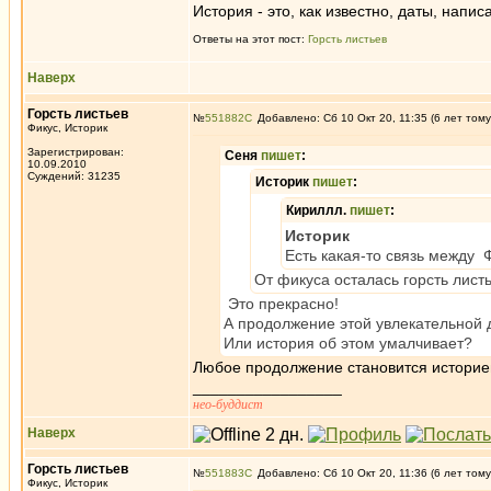
История - это, как известно, даты, напи
Ответы на этот пост:
Горсть листьев
Наверх
Горсть листьев
№
551882
Добавлено: Сб 10 Окт 20, 11:35 (6 лет тому
Фикус, Историк
Зарегистрирован:
Сеня
пишет
:
10.09.2010
Суждений: 31235
Историк
пишет
:
Кириллл.
пишет
:
Историк
Есть какая-то связь между 
От фикуса осталась горсть листь
Это прекрасно!
А продолжение этой увлекательной 
Или история об этом умалчивает?
Любое продолжение становится историе
_________________
нео-буддист
Наверх
Горсть листьев
№
551883
Добавлено: Сб 10 Окт 20, 11:36 (6 лет тому
Фикус, Историк