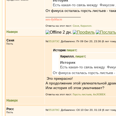
Историк
Есть какая-то связь между Фикусом 
От фикуса осталась горсть листьев - така
_________________
нео-буддист
Ответы на этот пост:
Сеня
,
Кириллл.
Наверх
Сеня
№
551873
Добавлено: Пт 09 Окт 20, 23:36 (6 лет тому
Гость
Историк
пишет
:
Кириллл.
пишет
:
Историк
Есть какая-то связь между Фику
От фикуса осталась горсть листьев -
Это прекрасно!
А продолжение этой увлекательной драм
Или история об этом умалчивает?
Ответы на этот пост:
Горсть листьев
,
4eJIOBEK
Наверх
Росс
№
551878
Добавлено: Сб 10 Окт 20, 01:19 (6 лет том
Гость