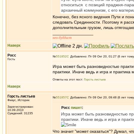
относиться с позиций праджня-парам
архаичный коммунизм, с его матери
Конечно, без ясного видения Пути и п
следовать Срединности. Поэтому я расс
дополнительным грузом, лишь отягощаю
_________________
нео-буддист
Наверх
Росс
№
551852
Добавлено: Пт 09 Окт 20, 01:27 (6 лет тому
Гость
Игра может быть разновидностью практи
практики. Иначе ведь и игра и практик
Ответы на этот пост:
Горсть листьев
Наверх
Горсть листьев
№
551857
Добавлено: Пт 09 Окт 20, 09:48 (6 лет тому
Фикус, Историк
Зарегистрирован:
Росс
пишет
:
10.09.2010
Суждений: 31235
Игра может быть разновидностью пра
практики. Иначе ведь и игра и прак
Что значит "может оказаться"? Думал, что