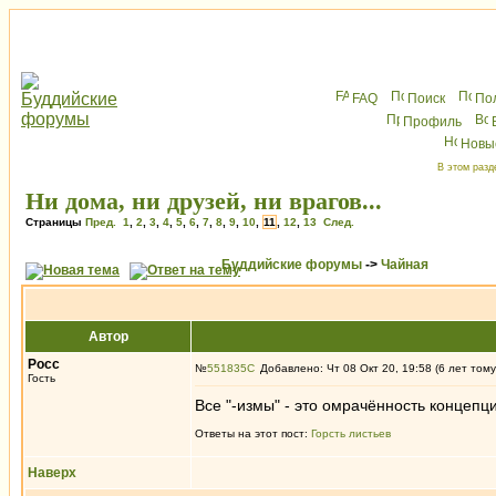
FAQ
Поиск
По
Профиль
Новы
В этом разд
Ни дома, ни друзей, ни врагов...
Страницы
Пред.
1
,
2
,
3
,
4
,
5
,
6
,
7
,
8
,
9
,
10
,
11
,
12
,
13
След.
Буддийские форумы
->
Чайная
Автор
Росс
№
551835
Добавлено: Чт 08 Окт 20, 19:58 (6 лет тому
Гость
Все "-измы" - это омрачённость концепц
Ответы на этот пост:
Горсть листьев
Наверх