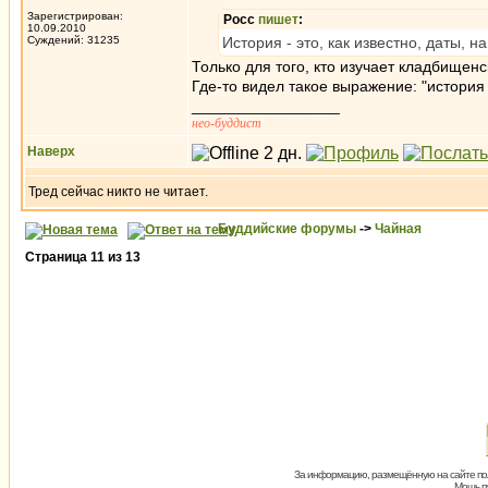
Зарегистрирован:
Росс
пишет
:
10.09.2010
Суждений: 31235
История - это, как известно, даты, 
Только для того, кто изучает кладбищен
Где-то видел такое выражение: "история
_________________
нео-буддист
Наверх
Тред сейчас никто не читает.
Буддийские форумы
->
Чайная
Страница
11
из
13
За информацию, размещённую на сайте пол
Мощь пх