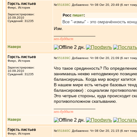
Горсть листьев
№
551838
Добавлено: Чт 08 Окт 20, 20:49 (6 лет тому
Фикус, Историк
Зарегистрирован:
Росс
пишет
:
10.09.2010
Суждений: 31235
Все "-измы" - это омрачённость кон
Изм.
_________________
нео-буддист
Наверх
Горсть листьев
№
551839
Добавлено: Чт 08 Окт 20, 21:09 (6 лет тому
Фикус, Историк
Зарегистрирован:
Что такое срединность? По определению 
10.09.2010
занимаешь неквю неподвижную позицию - 
Суждений: 31235
балансируешь. Когда мир вокруг катится
В нашем мире есть четыре базовых тенд
балансировки) : социализм противополе
Это четрые стороны, куда происходит ск
противоположном скатыванию.
_________________
нео-буддист
Наверх
Горсть листьев
№
551840
Добавлено: Чт 08 Окт 20, 21:15 (6 лет тому
Фикус, Историк