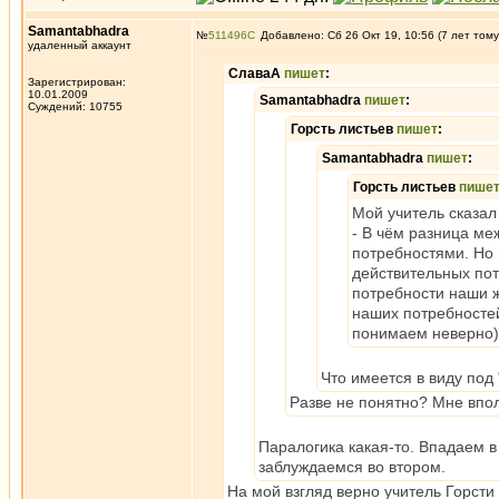
Samantabhadra
№
511496
Добавлено: Сб 26 Окт 19, 10:56 (7 лет тому
удаленный аккаунт
СлаваА
пишет
:
Зарегистрирован:
10.01.2009
Samantabhadra
пишет
:
Суждений: 10755
Горсть листьев
пишет
:
Samantabhadra
пишет
:
Горсть листьев
пише
Мой учитель сказал
- В чём разница м
потребностями. Но
действительных пот
потребности наши ж
наших потребностей
понимаем неверно)
Что имеется в виду под
Разве не понятно? Мне вполн
Паралогика какая-то. Впадаем в
заблуждаемся во втором.
На мой взгляд верно учитель Горсти