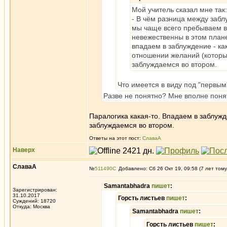
Мой учитель сказал мне так:
- В чём разница между заб
мы чаще всего пребываем в
невежественны в этом план
впадаем в заблуждение - ка
отношении желаний (которы
заблуждаемся во втором.
Что имеется в виду под "первым
Разве не понятно? Мне вполне понятн
Паралогика какая-то. Впадаем в заблуж
заблуждаемся во втором.
Ответы на этот пост:
СлаваА
Наверх
СлаваА
№
511490
Добавлено: Сб 26 Окт 19, 09:58 (7 лет тому
Samantabhadra
пишет
:
Зарегистрирован:
31.10.2017
Горсть листьев
пишет
:
Суждений: 18720
Откуда: Москва
Samantabhadra
пишет
:
Горсть листьев
пишет
: