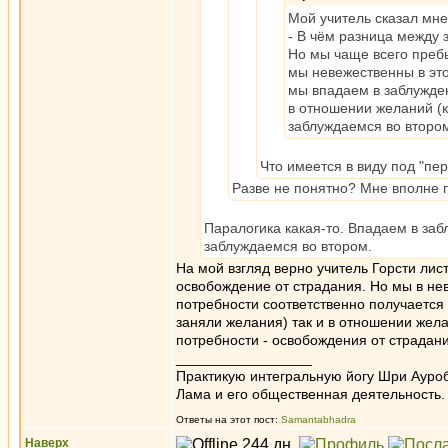
Мой учитель сказал мне
- В чём разница между
Но мы чаще всего преб
мы невежественны в эт
мы впадаем в заблужден
в отношении желаний (
заблуждаемся во второ
Что имеется в виду под "пе
Разве не понятно? Мне вполне по
Паралогика какая-то. Впадаем в за
заблуждаемся во втором.
На мой взгляд верно учитель Горсти лис
освобождение от страдания. Но мы в не
потребности соответственно получается 
заняли желания) так и в отношении жела
потребности - освобождения от страдани
_________________
Практикую интегральную йогу Шри Ауроб
Лама и его общественная деятельность.
Ответы на этот пост:
Samantabhadra
Наверх