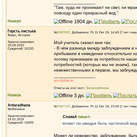
_________________
"Там, куда не проникают ни свет, ни мрак
повсюду один прекрасный вид."
Наверх
Горсть листьев
№
508765
Добавлено: Пт 11 Окт 19, 14:40 (7 лет тому
Фикус, Историк
Зарегистрирован:
Мой учитель сказал мне так:
10.09.2010
- В чём разница между заблуждением и
Суждений: 31235
пребываем в неведении относительно на
потому принимаем за потребности наши
потребностей (которых мы не знаем), т
невежественными в первом, мы заблужд
_________________
нео-буддист
Ответы на этот пост:
Samantabhadra
Наверх
Antaradhana
№
508772
Добавлено: Пт 11 Окт 19, 15:04 (7 лет тому
Wolfshadow
Зарегистрирован:
СлаваА
пишет
:
16.01.2016
Суждений: 10000
может ли авидья быть частичной вид
Может ли невежество, заблуждение, быт