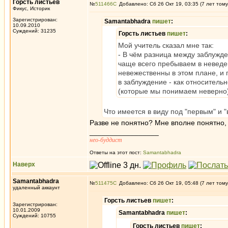
Горсть листьев
№
511466
Добавлено: Сб 26 Окт 19, 03:35 (7 лет тому
Фикус, Историк
Зарегистрирован:
Samantabhadra
пишет
:
10.09.2010
Суждений: 31235
Горсть листьев
пишет
:
Мой учитель сказал мне так:
- В чём разница между заблуж
чаще всего пребываем в неведе
невежественны в этом плане, и
в заблуждение - как относитель
(которые мы понимаем неверно)
Что имеется в виду под "первым" и 
Разве не понятно? Мне вполне понятно, и
_________________
нео-буддист
Ответы на этот пост:
Samantabhadra
Наверх
Samantabhadra
№
511475
Добавлено: Сб 26 Окт 19, 05:48 (7 лет тому
удаленный аккаунт
Горсть листьев
пишет
:
Зарегистрирован:
10.01.2009
Samantabhadra
пишет
:
Суждений: 10755
Горсть листьев
пишет
: