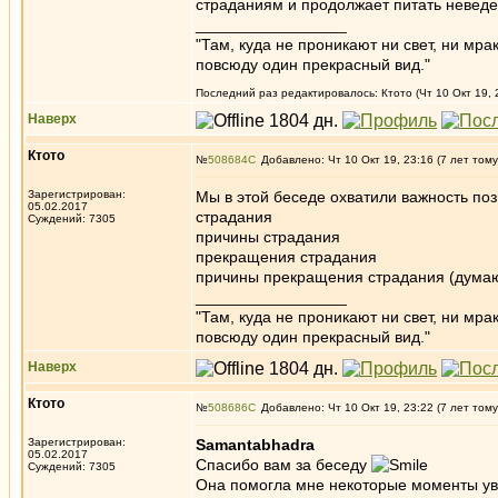
страданиям и продолжает питать неведе
_________________
"Там, куда не проникают ни свет, ни мрак
повсюду один прекрасный вид."
Последний раз редактировалось: Ктото (Чт 10 Окт 19, 
Наверх
Ктото
№
508684
Добавлено: Чт 10 Окт 19, 23:16 (7 лет тому
Зарегистрирован:
Мы в этой беседе охватили важность поз
05.02.2017
страдания
Суждений: 7305
причины страдания
прекращения страдания
причины прекращения страдания (думаю,
_________________
"Там, куда не проникают ни свет, ни мрак
повсюду один прекрасный вид."
Наверх
Ктото
№
508686
Добавлено: Чт 10 Окт 19, 23:22 (7 лет тому
Зарегистрирован:
Samantabhadra
05.02.2017
Спасибо вам за беседу
Суждений: 7305
Она помогла мне некоторые моменты увя