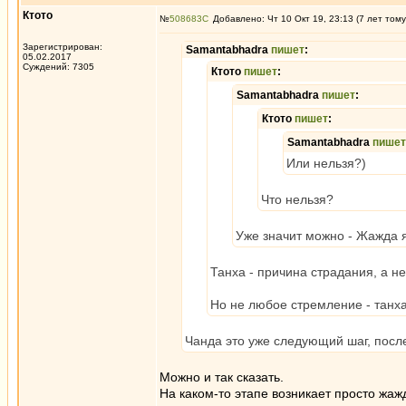
Ктото
№
508683
Добавлено: Чт 10 Окт 19, 23:13 (7 лет тому
Зарегистрирован:
Samantabhadra
пишет
:
05.02.2017
Суждений: 7305
Ктото
пишет
:
Samantabhadra
пишет
:
Ктото
пишет
:
Samantabhadra
пишет
Или нельзя?)
Что нельзя?
Уже значит можно - Жажда 
Танха - причина страдания, а н
Но не любое стремление - танх
Чанда это уже следующий шаг, посл
Можно и так сказать.
На каком-то этапе возникает просто жаж