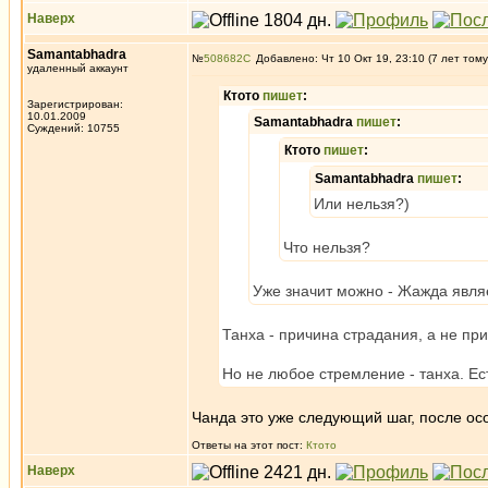
Наверх
Samantabhadra
№
508682
Добавлено: Чт 10 Окт 19, 23:10 (7 лет тому
удаленный аккаунт
Ктото
пишет
:
Зарегистрирован:
10.01.2009
Samantabhadra
пишет
:
Суждений: 10755
Ктото
пишет
:
Samantabhadra
пишет
:
Или нельзя?)
Что нельзя?
Уже значит можно - Жажда явля
Танха - причина страдания, а не пр
Но не любое стремление - танха. Е
Чанда это уже следующий шаг, после ос
Ответы на этот пост:
Ктото
Наверх