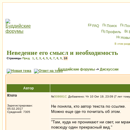
FAQ
Поиск
По
Профиль
Новы
В этом разд
Неведение его смысл и необходимость
Страницы
Пред.
1
,
2
,
3
,
4
,
5
,
6
,
7
,
8
,
9
,
10
Буддийские форумы
->
Дискуссии
Автор
Ктото
№
508681
Добавлено: Чт 10 Окт 19, 23:09 (7 лет тому
Зарегистрирован:
Не поняла, кто автор текста по ссылке.
05.02.2017
Можно еще где-то почитать об этом.
Суждений: 7305
_________________
"Там, куда не проникают ни свет, ни мрак
повсюду один прекрасный вид."