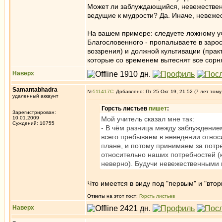
Может ли заблуждающийся, невежественн
ведущие к мудрости? Да. Иначе, невежес
На вашем примере: следуете ложному уч
Благословенного - пропалываете в заро
воззрения) и должной культивации (прак
которые со временем вытеснят все сорня
Наверх
Samantabhadra
№
511417
Добавлено: Пт 25 Окт 19, 21:52 (7 лет тому
удаленный аккаунт
Горсть листьев
пишет
:
Зарегистрирован:
10.01.2009
Мой учитель сказал мне так:
Суждений: 10755
- В чём разница между заблуждени
всего пребываем в неведении относ
плане, и потому принимаем за потр
относительно наших потребностей (
неверно). Будучи невежественными 
Что имеется в виду под "первым" и "вто
Ответы на этот пост:
Горсть листьев
Наверх