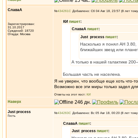
СлаваА
№
434261
Добавлено: Сб 04 Авг 18, 23:57 (8 лет тому
КИ
пишет
:
Зарегистрирован:
31.10.2017
СлаваА
пишет
:
Суждений: 18720
Откуда: Москва
Just process
пишет
:
Насколько я понял АН 3.80,
ближайших звезд или плане
А только в нашей галактике 200-
Большая часть не населена.
Я не уверен, что вообще еще хоть что-т
Возможно все эти миры только задел дл
Ответы на этот пост:
КИ
Наверх
Just process
№
434263
Добавлено: Вс 05 Авг 18, 00:20 (8 лет тому
Гость
СлаваА
пишет
:
Just process
пишет
: