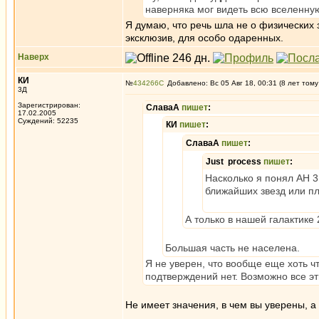
наверняка мог видеть всю вселенную
Я думаю, что речь шла не о физических 
эксклюзив, для особо одаренных.
Наверх
КИ
№
434266
Добавлено: Вс 05 Авг 18, 00:31 (8 лет тому
3Д
Зарегистрирован:
СлаваА
пишет
:
17.02.2005
Суждений: 52235
КИ
пишет
:
СлаваА
пишет
:
Just process
пишет
:
Насколько я понял АН 3
ближайших звезд или п
А только в нашей галактике 
Большая часть не населена.
Я не уверен, что вообще еще хоть ч
подтверждений нет. Возможно все эт
Не имеет значения, в чем вы уверены, а 
_________________