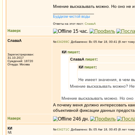
Мнение высказывать можно. Но оно не им
_________________
Буддизм чистой воды
Ответы на этот пост:
СлаваА
Наверх
СлаваА
№
434269
Добавлено: Вс 05 Авг 18, 00:41 (8 лет тому
КИ
пишет
:
Зарегистрирован:
31.10.2017
СлаваА
пишет
:
Суждений: 18720
Откуда: Москва
КИ
пишет
:
Не имеет значения, в чем вы
Мнение высказывать можно? Нет
Мнение высказывать можно. Но оно н
А почему меня должно интересовать ка
объективной фиксации данных предост
Наверх
КИ
№
434271
Добавлено: Вс 05 Авг 18, 00:45 (8 лет тому
3Д