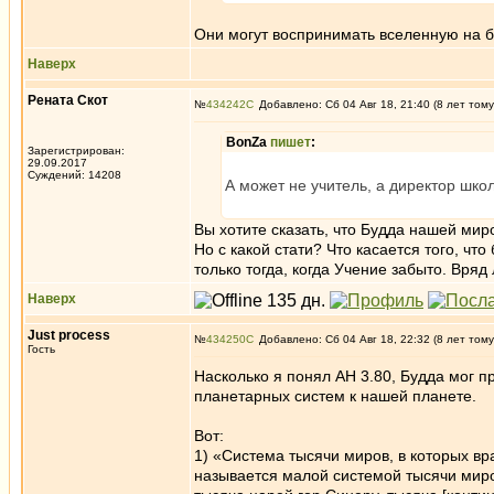
Они могут воспринимать вселенную на б
Наверх
Рената Скот
№
434242
Добавлено: Сб 04 Авг 18, 21:40 (8 лет тому
BonZa
пишет
:
Зарегистрирован:
29.09.2017
Суждений: 14208
А может не учитель, а директор шко
Вы хотите сказать, что Будда нашей ми
Но с какой стати? Что касается того, ч
только тогда, когда Учение забыто. Вря
Наверх
Just process
№
434250
Добавлено: Сб 04 Авг 18, 22:32 (8 лет тому
Гость
Насколько я понял АН 3.80, Будда мог 
планетарных систем к нашей планете.
Вот:
1) «Система тысячи миров, в которых в
называется малой системой тысячи миро