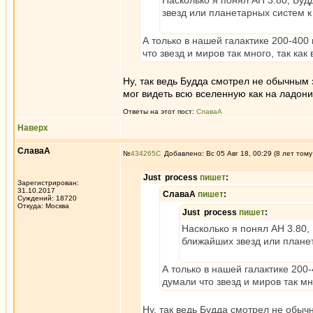
Насколько я понял АН 3.80, Бу
звезд или планетарных систем 
А только в нашей галактике 200-400 
что звезд и миров так много, так ка
Ну, так ведь Будда смотрел не обычным
мог видеть всю вселенную как на ладони
Ответы на этот пост:
СлаваА
Наверх
СлаваА
№
434265
Добавлено: Вс 05 Авг 18, 00:29 (8 лет тому
Just process
пишет
:
Зарегистрирован:
31.10.2017
СлаваА
пишет
:
Суждений: 18720
Откуда: Москва
Just process
пишет
:
Насколько я понял АН 3.80,
ближайших звезд или плане
А только в нашей галактике 200-
думали что звезд и миров так мн
Ну, так ведь Будда смотрел не обы