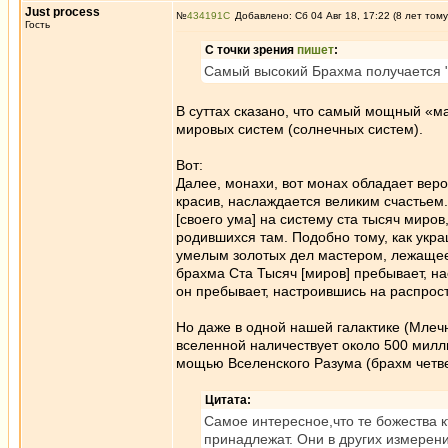
Just process
№
434191
Добавлено: Сб 04 Авг 18, 17:22 (8 лет тому
Гость
С точки зрения
пишет
:
Самый высокий Брахма получается 
В суттах сказано, что самый мощный «м
мировых систем (солнечных систем).
Вот:
Далее, монахи, вот монах обладает веро
красив, наслаждается великим счастьем
[своего ума] на систему ста тысяч миров
родившихся там. Подобно тому, как укра
умелым золотых дел мастером, лежащее н
брахма Ста Тысяч [миров] пребывает, на
он пребывает, настроившись на распрост
Но даже в одной нашей галактике (Млечн
вселенной наличествует около 500 милли
мощью Вселенского Разума (брахм четв
Цитата:
Самое интересное,что те божества 
принадлежат. Они в других измерени