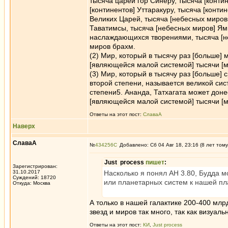
тысяча царей гор Синеру, тысяча [конти
[континентов] Уттаракуру, тысяча [конт
Великих Царей, тысяча [небесных миров
Таватимсы, тысяча [небесных миров] Ямы
наслаждающихся творениями, тысяча [н
миров брахм.
(2) Мир, который в тысячу раз [больше]
[являющейся малой системой] тысячи [м
(3) Мир, который в тысячу раз [больше]
второй степени, называется великой сис
степени5. Ананда, Татхагата может доне
[являющейся малой системой] тысячи [ми
Ответы на этот пост:
СлаваА
Наверх
СлаваА
№
434256
Добавлено: Сб 04 Авг 18, 23:16 (8 лет тому
Just process
пишет
:
Зарегистрирован:
31.10.2017
Насколько я понял АН 3.80, Будда 
Суждений: 18720
или планетарных систем к нашей п
Откуда: Москва
А только в нашей галактике 200-400 млрд
звезд и миров так много, так как визуал
Ответы на этот пост:
КИ
,
Just process