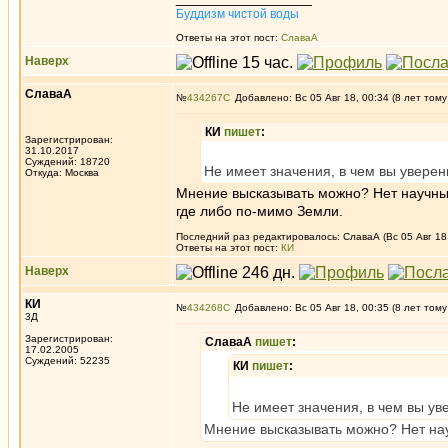
Буддизм чистой воды
Ответы на этот пост:
СлаваА
Наверх
СлаваА
№
434267
Добавлено: Вс 05 Авг 18, 00:34 (8 лет тому
КИ
пишет
:
Зарегистрирован:
31.10.2017
Суждений: 18720
Не имеет значения, в чем вы уверены
Откуда: Москва
Мнение высказывать можно? Нет научны
где либо по-мимо Земли.
Последний раз редактировалось: СлаваА (Вс 05 Авг 18,
Ответы на этот пост:
КИ
Наверх
КИ
№
434268
Добавлено: Вс 05 Авг 18, 00:35 (8 лет тому
3Д
Зарегистрирован:
СлаваА
пишет
:
17.02.2005
Суждений: 52235
КИ
пишет
:
Не имеет значения, в чем вы уве
Мнение высказывать можно? Нет нау