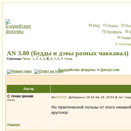
FAQ
Поиск
По
Профиль
Новы
В этом разд
AN 3.80 (Будды и дэвы разных чаккавал)
Страницы
Пред.
1
,
2
,
3
,
4
,
5
,
6
,
7
,
8
,
9
След.
Буддийские форумы
->
Дискуссии
Автор
С точки зрения
№
434183
Добавлено: Сб 04 Авг 18, 16:53 (8 лет тому
Гость
Но практической пользы от этого никак
кругозор.
Наверх