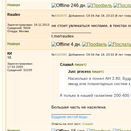
Наверх
Raudex
№
434257
Добавлено: Сб 04 Авг 18, 23:23 (8 лет тому
Зарегистрирован: 16.11.2013
не стоит увлекаться числами, в текстах 
Суждений: 5829
_________________
Откуда: Москва
t.me/raudex
Наверх
КИ
№
434258
Добавлено: Сб 04 Авг 18, 23:33 (8 лет тому
3Д
Зарегистрирован:
СлаваА
пишет
:
17.02.2005
Суждений: 52235
Just process
пишет
:
Насколько я понял АН 3.80, Бу
звезд или планетарных систем 
А только в нашей галактике 200-400 
Большая часть не населена.
_________________
Буддизм чистой воды
Ответы на этот пост:
СлаваА
Наверх