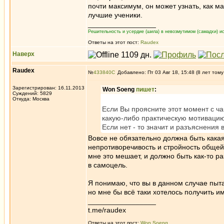
почти максимум, он может узнать, как м
лучшие ученики.
_________________
Решительность и усердие (шила) в невозмутимом (самадхи) ис
Ответы на этот пост:
Raudex
Наверх
Raudex
№
433840
Добавлено: Пт 03 Авг 18, 15:48 (8 лет тому
Зарегистрирован: 16.11.2013
Won Soeng
пишет
:
Суждений: 5829
Откуда: Москва
Если Вы проясните этот момент с ч
какую-либо практическую мотиваци
Если нет - то значит и разъяснения
Вовсе не обязательно должна быть какая
непротиворечивость и стройность общей 
мне это мешает, и должно быть как-то р
в самоцель.
Я понимаю, что вы в данном случае пыт
но мне бы всё таки хотелось получить и
_________________
t.me/raudex
Ответы на этот пост:
Won Soeng