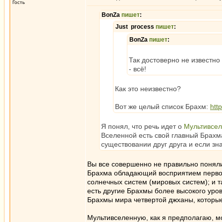
Гость
BonZa
пишет
:
Just process
пишет
:
BonZa
пишет
:
Так достоверно не известно
- всё!
Как это неизвестно?
Вот же целый список Брахм:
htt
Я понял, что речь идет о
Мультивсе
Вселенной есть свой главный Брахма
существовании друг друга и если зн
Вы все совершенно не правильно поняли.
Брахма обладающий восприятием первого
солнечных систем (мировых систем); и 
есть другие Брахмы более высокого уро
Брахмы мира четвертой джханы, которы
Мультивселенную, как я предполагаю, 