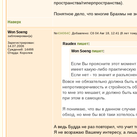
пространства/гиперпространства).
Понятное дело, что многие Брахмы не зна
Наверх
Won Soeng
№
434064
Добавлено: Сб 04 Авг 18, 12:41 (8 лет тому
заблокирован(а)
Зарегистрирован:
Raudex
пишет
:
14.07.2006
Суждений: 14466
Won Soeng
пишет
:
Откуда: Королев
Если Вы проясните этот момент 
имеет какую-либо практическу
Если нет - то значит и разъясн
Вовсе не обязательно должна быть к
непротиворечивость и стройность об
то мне это мешает, и должно быть к
при этом в самоцель.
Я понимаю, что вы в данном случае
обход, но мне бы всё таки хотелось
А ведь Будда не раз повторил, что учит 
Я не возражаю Вашему интересу, а лишь