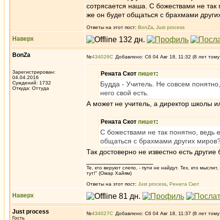
сотрясается наша. С божествами не так п
же он будет общаться с брахмами други
Ответы на этот пост:
BonZa
,
Just process
Наверх
BonZa
№
434026
Добавлено: Сб 04 Авг 18, 11:32 (8 лет тому
Зарегистрирован:
Рената Скот
пишет
:
04.04.2016
Суждений: 1732
Будда - Учитель. Не совсем понятно,
Откуда: Oттyдa
него свой есть.
А может не учитель, а директор школы и
Рената Скот
пишет
:
С божествами не так понятно, ведь е
общаться с брахмами других миров
Так достоверно не известно есть другие 
_________________
Те, кто веруют слепо, - пути не найдут. Тех, кто мысли
тут!" (Омар Хайям)
Ответы на этот пост:
Just process
,
Рената Скот
Наверх
Just process
№
434027
Добавлено: Сб 04 Авг 18, 11:37 (8 лет тому
Гость