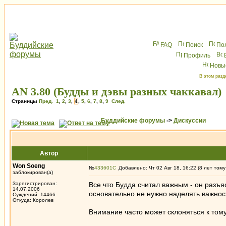
FAQ
Поиск
По
Профиль
Новы
В этом разд
AN 3.80 (Будды и дэвы разных чаккавал)
Страницы
Пред.
1
,
2
,
3
,
4
,
5
,
6
,
7
,
8
,
9
След.
Буддийские форумы
->
Дискуссии
Автор
Won Soeng
№
433601
Добавлено: Чт 02 Авг 18, 16:22 (8 лет тому
заблокирован(а)
Зарегистрирован:
Все что Будда считал важным - он разъя
14.07.2006
основательно не нужно наделять важнос
Суждений: 14466
Откуда: Королев
Внимание часто может склоняться к тому,