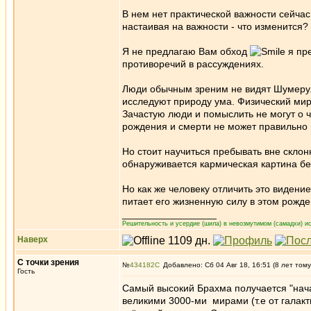
В нем нет практической важности сейчас
настаивая на важности - что изменится?
Я не предлагаю Вам обход
я пр
противоречий в рассуждениях.
Люди обычным зреним не видят Шумеру.
исследуют природу ума. Физический мир
Зачастую люди и помыслить не могут о ч
рождения и смерти не может правильно п
Но стоит научиться пребывать вне склон
обнаруживается кармическая картина бе
Но как же человеку отличить это видени
питает его жизненную силу в этом рожде
_________________
Решительность и усердие (шила) в невозмутимом (самадхи) ис
Наверх
С точки зрения
№
434182
Добавлено: Сб 04 Авг 18, 16:51 (8 лет тому
Гость
Самый высокий Брахма получается "нача
великими 3000-ми мирами (т.е от галакт