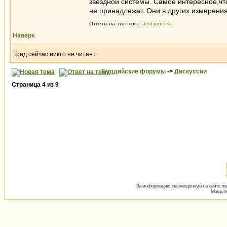
звёздной системы. Самое интересное,чт
не принадлежат. Они в других измерения
Ответы на этот пост:
Just process
Наверх
Тред сейчас никто не читает.
Буддийские форумы
->
Дискуссии
Страница
4
из
9
За информацию, размещённую на сайте пол
Мощь пх