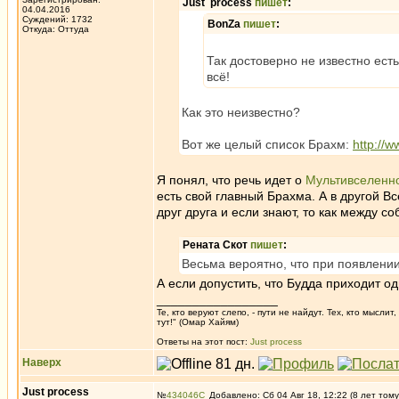
Just process
пишет
:
04.04.2016
Суждений: 1732
BonZa
пишет
:
Откуда: Oттyдa
Так достоверно не известно ест
всё!
Как это неизвестно?
Вот же целый список Брахм:
http://
Я понял, что речь идет о
Мультивселенн
есть свой главный Брахма. А в другой В
друг друга и если знают, то как между 
Рената Скот
пишет
:
Весьма вероятно, что при появлении
А если допустить, что Будда приходит 
_________________
Те, кто веруют слепо, - пути не найдут. Тех, кто мысли
тут!" (Омар Хайям)
Ответы на этот пост:
Just process
Наверх
Just process
№
434046
Добавлено: Сб 04 Авг 18, 12:22 (8 лет тому