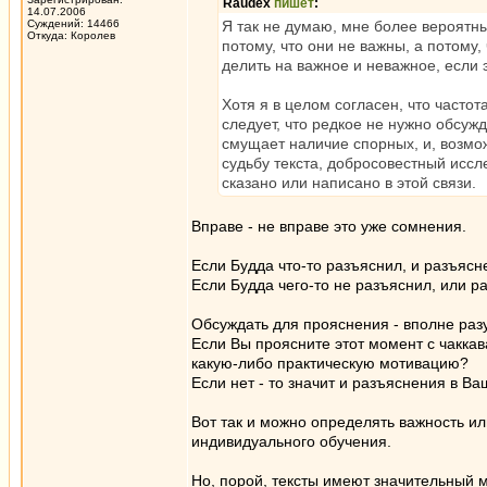
Raudex
пишет
:
14.07.2006
Суждений: 14466
Я так не думаю, мне более вероятн
Откуда: Королев
потому, что они не важны, а потому
делить на важное и неважное, если
Хотя я в целом согласен, что частота
следует, что редкое не нужно обсуж
смущает наличие спорных, и, возмо
судьбу текста, добросовестный иссле
сказано или написано в этой связи.
Вправе - не вправе это уже сомнения.
Если Будда что-то разъяснил, и разъясне
Если Будда чего-то не разъяснил, или р
Обсуждать для прояснения - вполне раз
Если Вы проясните этот момент с чакка
какую-либо практическую мотивацию?
Если нет - то значит и разъяснения в В
Вот так и можно определять важность ил
индивидуального обучения.
Но, порой, тексты имеют значительный м