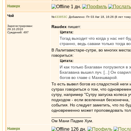
Наверх
Чой
№
433853
Добавлено: Пт 03 Авг 18, 16:26 (8 лет тому
Зарегистрирован:
Raudex
пишет:
29.10.2010
Цитата:
Суждений: 497
Тогад выходит что когда у нас нет б
странно, ведь саваки только тогда 
В Лалитавистаре-сутре, во многих мест
говориться:
Цитата:
И как только Бхагаван погрузился в 
Бхагавана вышел луч. [...] Он озари
богов во главе с Махешварой.
То есть вывел богов из сладостной неги
сутрах говориться о том, что одноврем
сутру, например "Сутру запуска колеса 
подходом - если вселенная бесконечна, 
события. Но следует заметить, что по б
одновременно может проповедовать тол
_________________
Ом Мани Падме Хум.
Наверх