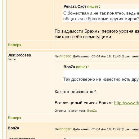
Рената Скот
пишет
:
С божествами не так понятно, ведь е
общаться с брахмами других миров
По видимости Брахмы первого уровня дж
считают себя всемогущими.
Наверх
Just process
№
434030
Добавлено: Сб 04 Авг 18, 11:40 (8 лет тому
Гость
BonZa
пишет
:
Так достоверно не известно есть дру
Как это неизвестно?
Вот же целый список Брахм:
http://www.t
Ответы на этот пост:
BonZa
Наверх
BonZa
№
434033
Добавлено: Сб 04 Авг 18, 11:47 (8 лет тому
Зарегистрирован: