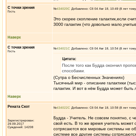
С точки зрения
№
434020
Добавлено: Сб 04 Авг 18, 10:49 (8 лет тому
Гость
Это скорее скопление галактик,если счит
3000 галактик (что довольно мало,учиты
Наверх
С точки зрения
№
434021
Добавлено: Сб 04 Авг 18, 10:54 (8 лет тому
Гость
Цитата:
После того как Будда окончил проп
способами.
(Сутра о Бесчисленных Значениях)
Тысячный мир - описание галактики (тыс
галактик. И вот в нём Будда может быть 
Наверх
Рената Скот
№
434022
Добавлено: Сб 04 Авг 18, 10:58 (8 лет тому
Будда - Учитель. Не совсем понятно, с ч
Зарегистрирован:
свой есть. В то же время учитель может
29.09.2017
Суждений: 14208
сотрясаются все мировые системы не об
системе все другие системы сотрясаются