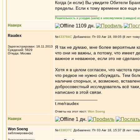
Когда (и если) Вы увидите Обители Брах
пределы. Если к тому времени все еще н
_________________
Решительность и усердие (шила) в невозмутимом (самадхи) ис
Наверх
Raudex
№
433784
Добавлено: Пт 03 Авг 18, 09:05 (8 лет тому
Зарегистрирован: 16.11.2013
Я так не думаю, мне более вероятным к
Суждений: 5829
что они не важны, а потому, что имеет 
Откуда: Москва
важное и неважное, если это не сделан
Хотя я в целом согласен, что частота при
что редкое не нужно обсуждать. Тем бол
наличие спорных, и, возможно, вставлен
добросовестный исследователь всё таки,
написано в этой связи.
_________________
t.me/raudex
Ответы на этот пост:
Won Soeng
Наверх
Won Soeng
№
433837
Добавлено: Пт 03 Авг 18, 15:37 (8 лет тому
заблокирован(а)
Зарегистрирован: