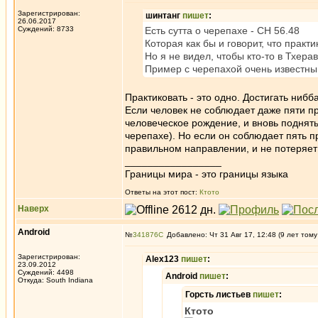
Зарегистрирован:
шинтанг
пишет
:
26.06.2017
Суждений: 8733
Есть сутта о черепахе - СН 56.48
Которая как бы и говорит, что практ
Но я не видел, чтобы кто-то в Тхер
Пример с черепахой очень известный
Практиковать - это одно. Достигать нибб
Если человек не соблюдает даже пяти пр
человеческое рождение, и вновь поднять
черепахе). Но если он соблюдает пять п
правильном направлении, и не потеряет
_________________
Границы мира - это границы языка
Ответы на этот пост:
Ктото
Наверх
Android
№
341876
Добавлено: Чт 31 Авг 17, 12:48 (9 лет тому
Зарегистрирован:
Alex123
пишет
:
23.09.2012
Суждений: 4498
Android
пишет
:
Откуда: South Indiana
Горсть листьев
пишет
:
Ктото