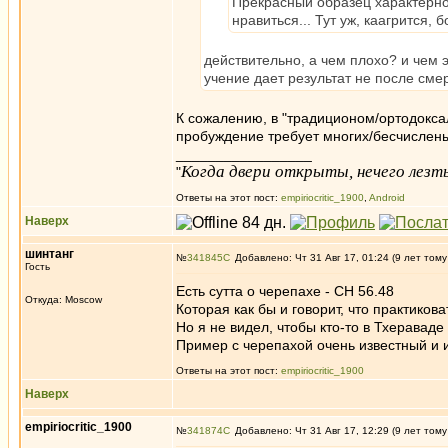
Прекрасный образец характерно
нравиться... Тут уж, каагрится, 
действительно, а чем плохо? и чем 
учение дает результат не после смер
К сожалению, в "традиционом/ортодокса
пробуждение требует многих/бесчислены
_________________
Когда двери открыты, нечего лезть
"
Ответы на этот пост:
empiriocritic_1900
,
Android
Наверх
шинтанг
№
341845
Добавлено: Чт 31 Авг 17, 01:24 (9 лет тому
Гость
Есть сутта о черепахе - СН 56.48
Откуда: Moscow
Которая как бы и говорит, что практиков
Но я не видел, чтобы кто-то в Тхеравад
Пример с черепахой очень известный и и
Ответы на этот пост:
empiriocritic_1900
Наверх
empiriocritic_1900
№
341874
Добавлено: Чт 31 Авг 17, 12:29 (9 лет тому