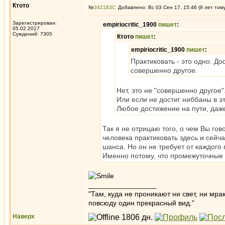
Ктото
№
342183
Добавлено: Вс 03 Сен 17, 15:46 (9 лет том
Зарегистрирован:
empiriocritic_1900
пишет
:
05.02.2017
Суждений: 7305
Ктото
пишет
:
empiriocritic_1900
пишет
:
Практиковать - это одно. До
совершенно другое.
Нет, это не "совершенно другое"
Или если не достиг ниббаны в э
Любое достижение на пути, даж
Так я не отрицаю того, о чем Вы го
человека практиковать здесь и сейча
шанса. Но он не требует от каждого
Именно потому, что промежуточные 
_________________
"Там, куда не проникают ни свет, ни мрак
повсюду один прекрасный вид."
Наверх