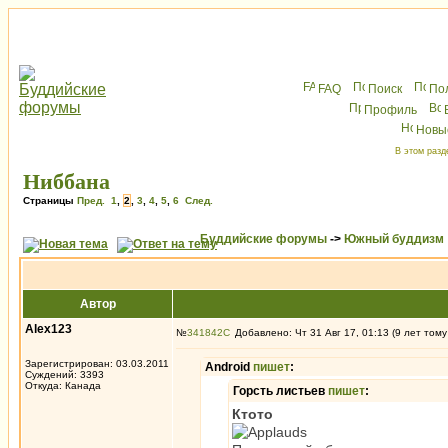
FAQ
Поиск
По
Профиль
Новы
В этом разд
Ниббана
Страницы
Пред.
1
,
2
,
3
,
4
,
5
,
6
След.
Буддийские форумы
->
Южный буддизм
Автор
Alex123
№
341842
Добавлено: Чт 31 Авг 17, 01:13 (9 лет тому
Зарегистрирован: 03.03.2011
Android
пишет
:
Суждений: 3393
Откуда: Канада
Горсть листьев
пишет
:
Ктото