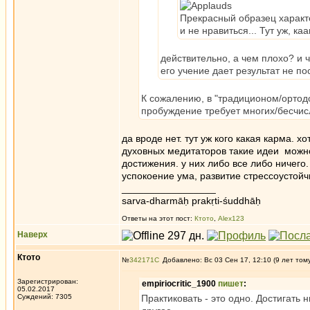
Прекрасный образец характ
и не нравиться... Тут уж, ка
действительно, а чем плохо? и 
его учение дает результат не по
К сожалению, в "традиционом/ортод
пробуждение требует многих/бесчис
да вроде нет. тут уж кого какая карма. 
духовных медитаторов такие идеи можн
достижения. у них либо все либо ничего.
успокоение ума, развитие стрессоустой
_________________
sarva-dharmāḥ prakṛti-śuddhāḥ
Ответы на этот пост:
Ктото
,
Alex123
Наверх
Ктото
№
342171
Добавлено: Вс 03 Сен 17, 12:10 (9 лет том
Зарегистрирован:
empiriocritic_1900
пишет
:
05.02.2017
Суждений: 7305
Практиковать - это одно. Достигать