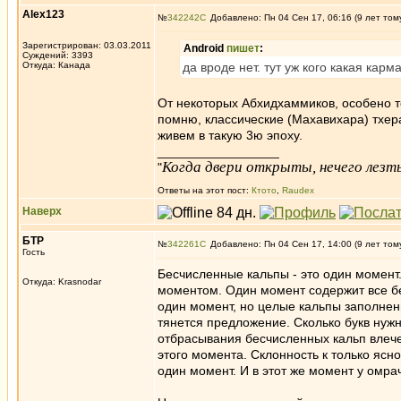
Alex123
№
342242
Добавлено: Пн 04 Сен 17, 06:16 (9 лет том
Зарегистрирован: 03.03.2011
Android
пишет
:
Суждений: 3393
Откуда: Канада
да вроде нет. тут уж кого какая карм
От некоторых Абхидхаммиков, особено те
помню, классические (Махавихара) тхера
живем в такую 3ю эпоху.
_________________
Когда двери открыты, нечего лезть
"
Ответы на этот пост:
Ктото
,
Raudex
Наверх
БТР
№
342261
Добавлено: Пн 04 Сен 17, 14:00 (9 лет том
Гость
Бесчисленные кальпы - это один момент
Откуда: Krasnodar
моментом. Один момент содержит все б
один момент, но целые кальпы заполнены
тянется предложение. Сколько букв нуж
отбрасывания бесчисленных кальп влеч
этого момента. Склонность к только ясн
один момент. И в этот же момент у омра