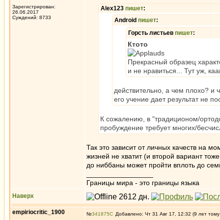
Зарегистрирован:
Alex123
пишет
:
26.06.2017
Суждений: 8733
Android
пишет
:
Горсть листьев
пишет
:
Ктото
Прекрасный образец характ
и не нравиться... Тут уж, ка
действительно, а чем плохо? и 
его учение дает результат не по
К сожалению, в "традиционом/ортод
пробуждение требует многих/бесчис
Так это зависит от личных качеств на мо
жизней не хватит (и второй вариант тож
до ниббаны может пройти вплоть до сем
_________________
Границы мира - это границы языка
Наверх
empiriocritic_1900
№
341875
Добавлено: Чт 31 Авг 17, 12:32 (9 лет тому