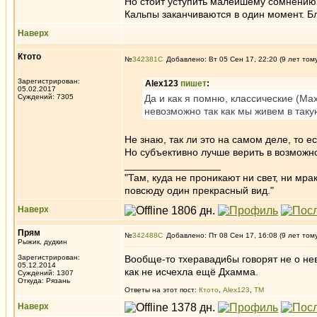
Но стоит уступить малейшему сомнению 
Кальпы заканчиваются в один момент. Бл
Наверх
Ктото
№
342381
Добавлено: Вт 05 Сен 17, 22:20 (9 лет том
Зарегистрирован:
Alex123
пишет
:
05.02.2017
Суждений: 7305
Да и как я помню, классические (Ма
невозможно так как мы живем в таку
Не знаю, так ли это на самом деле, то е
Но субъективно лучше верить в возможн
_________________
"Там, куда не проникают ни свет, ни мрак
повсюду один прекрасный вид."
Наверх
Прям
№
342488
Добавлено: Пт 08 Сен 17, 16:08 (9 лет том
Рыжик, дудкин
Зарегистрирован:
Вообще-то тхеравади6ы говорят не о не
05.12.2014
как не исчехла ещё Дхамма.
Суждений: 1307
Откуда: Рязань
Ответы на этот пост:
Ктото
,
Alex123
,
ТМ
Наверх