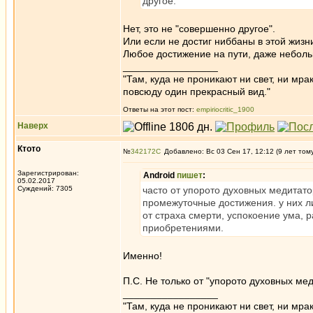
другое.
Нет, это не "совершенно другое".
Или если не достиг ниббаны в этой жизн
Любое достижение на пути, даже неболь
_________________
"Там, куда не проникают ни свет, ни мрак
повсюду один прекрасный вид."
Ответы на этот пост:
empiriocritic_1900
Наверх
Ктото
№
342172
Добавлено: Вс 03 Сен 17, 12:12 (9 лет том
Зарегистрирован:
Android
пишет
:
05.02.2017
Суждений: 7305
часто от упорото духовных медитат
промежуточные достижения. у них ли
от страха смерти, успокоение ума, 
приобретениями.
Именно!
П.С. Не только от "упорото духовных мед
_________________
"Там, куда не проникают ни свет, ни мрак