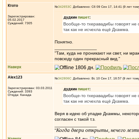
Ктото
№
342653
Добавлено: Сб 09 Сен 17, 14:41 (9 лет том
Зарегистрирован:
дудкин
пишет
:
05.02.2017
Суждений: 7305
Вообще-то тхеравади6ы говорят не 
так как не исчехла ещё Дхамма.
Понятно.
_________________
"Там, куда не проникают ни свет, ни мрак
повсюду один прекрасный вид."
Наверх
Alex123
№
342806
Добавлено: Вс 10 Сен 17, 16:57 (9 лет том
Зарегистрирован: 03.03.2011
дудкин
пишет
:
Суждений: 3393
Откуда: Канада
Вообще-то тхеравади6ы говорят не 
так как не исчехла ещё Дхамма.
Веря в идею об упадке Дхаммы, некоторы
согласен с такой т.з.
_________________
Когда двери открыты, нечего лезть
"
Наверх