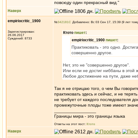
повсюду один прекрасный вид."
Наверх
empiriocritic_1900
№
342181
Добавлено: Вс 03 Сен 17, 15:39 (9 лет том
Зарегистрирован:
Ктото
пишет
:
26.06.2017
Суждений: 8733
empiriocritic_1900
пишет
:
Практиковать - это одно. Достиг
совершенно другое.
Нет, это не "совершенно другое".
Или если не достиг ниббаны в этой 
Любое достижение на пути, даже не
Так я не отрицаю того, о чем Вы говори
практиковать здесь и сейчас, и не терят
не требует от каждого последователя до
промежуточные плоды тоже имеют значен
_________________
Границы мира - это границы языка
Ответы на этот пост:
Ктото
Наверх