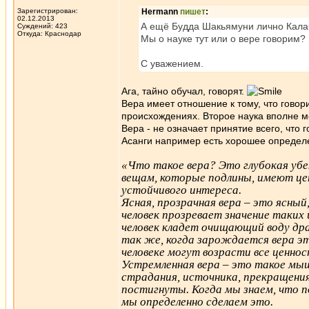
Зарегистрирован:
Hermann
пишет
:
02.12.2013
А ещё Будда Шакьямуни лично Кала
Суждений: 423
Откуда: Краснодар
Мы о науке тут или о вере говорим?
С уважением.
Ага, тайно обучал, говорят.
Вера имеет отношение к тому, что говори
происхождениях. Второе наука вполне м
Вера - не означает принятие всего, что 
Асанги например есть хорошее определ
«Что такое вера? Это глубокая уб
вещам, которые подлины, имеют це
устойчивого интереса.
Ясная, прозрачная вера – это ясный
человек прозревает значение таких
человек кладет очищающий воду дра
так же, когда зарождается вера эт
человеке могут возрасти все ценнос
Устремленная вера – это такое мы
страдания, источника, прекращения
постигнуты. Когда мы знаем, что 
мы определенно сделаем это.