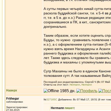
А сутты первых четырёх никай сутта-пит
раскола буддийской сангхи, т.е. к 5-4 в
гг, т.е. в 5 в. до н.э.) Разные редакци
сохранившиеся в ПК, в кит., санскритски
доктринально.
Таким образом, если хотите оценить сп
Будды, то нужно сравнивать появление пе
н.э.), а с оформлением сутта-питаки (5-
нужно взять время Нагарджуны и Асанги
раннего буддизма и оформления палийског
лет. Также здесь следовало бы сравнит
буддизма и махаяны с упомянутыми выш
Сутр Махаяны не было в едином Каноне
толкования сутт. А так называемые Вайп
Последний раз редактировалось: Сергей Ч (Вс 07 Май 1
Ответы на этот пост:
Hermann
,
Hermann
Наверх
Frithegar
№
327165
Добавлено: Вс 07 Май 17, 18:51 (9 лет том
заблокирован
Зарегистрирован:
Hermann
пишет
:
27.04.2015