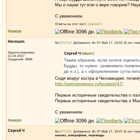
Мы о науке тут или о вере говорим? Нау
С уважением.
Ответы на этот пост:
Сергей Ч
Наверх
Hermann
№
327171
Добавлено: Вс 07 Май 17, 19:02 (9 лет том
Зарегистрирован:
Сергей Ч
пишет
:
21.03.2017
Суждений: 3898
Таким образом, если хотите оценить
Будды, то нужно сравнивать появлени
до н.э.), а с оформлением сутта-питак
Сидя вокруг костра в Чесовандже: почем
http://antropogenez.ru/location/47/
Первые историчные свидетельства о пали
Первые историчные свидетельства о Маха
С уважением.
Наверх
Сергей Ч
№
327172
Добавлено: Вс 07 Май 17, 19:07 (9 лет том
анализ, эпиграфика, переводы