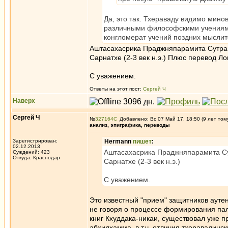
Да, это так. Тхераваду видимо мино
различными философскими учениями,
конгломерат учений поздних мыслит
Аштасахасрика Праджняпарамита Сутра (
Сарнатхе (2-3 век н.э.) Плюс перевод Ло
С уважением.
Ответы на этот пост:
Сергей Ч
Наверх
Сергей Ч
№
327164
Добавлено: Вс 07 Май 17, 18:50 (9 лет том
анализ, эпиграфика, переводы
Зарегистрирован:
Hermann
пишет
:
02.12.2013
Аштасахасрика Праджняпарамита Сут
Суждений: 423
Откуда: Краснодар
Сарнатхе (2-3 век н.э.)
С уважением.
Это известный "прием" защитников ауте
не говоря о процессе формирования пали
книг Кхуддака-никаи, существовал уже пр
абхидхамма, в т.ч. отличия тхеравадинс