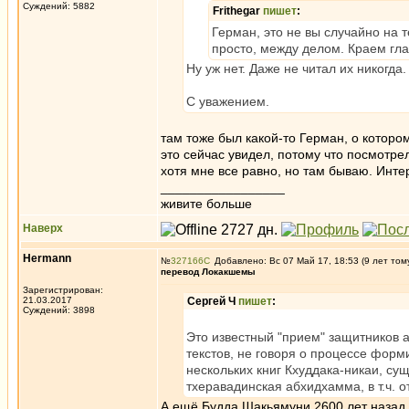
Суждений: 5882
Frithegar
пишет
:
Герман, это не вы случайно на
просто, между делом. Краем гла
Ну уж нет. Даже не читал их никогда.
С уважением.
там тоже был какой-то Герман, о которо
это сейчас увидел, потому что посмотр
хотя мне все равно, но там бываю. Инте
_________________
живите больше
Наверх
Hermann
№
327166
Добавлено: Вс 07 Май 17, 18:53 (9 лет том
перевод Локакшемы
Зарегистрирован:
21.03.2017
Сергей Ч
пишет
:
Суждений: 3898
Это известный "прием" защитников 
текстов, не говоря о процессе форм
нескольких книг Кхуддака-никаи, сущ
тхеравадинская абхидхамма, в т.ч. 
А ещё Будда Шакьямуни 2600 лет назад