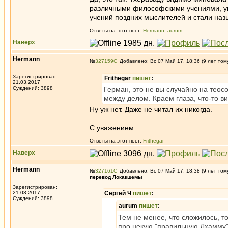
различными философскими учениями, умс
учений поздних мыслителей и стали наз
Ответы на этот пост:
Hermann
,
aurum
Наверх
Hermann
№
327159
Добавлено: Вс 07 Май 17, 18:36 (9 лет том
Зарегистрирован:
Frithegar
пишет
:
21.03.2017
Суждений: 3898
Герман, это не вы случайно на тео
между делом. Краем глаза, что-то в
Ну уж нет. Даже не читал их никогда.
С уважением.
Ответы на этот пост:
Frithegar
Наверх
Hermann
№
327161
Добавлено: Вс 07 Май 17, 18:38 (9 лет том
перевод Локакшемы
Зарегистрирован:
21.03.2017
Сергей Ч
пишет
:
Суждений: 3898
aurum
пишет
:
Тем не менее, что сложилось, т
про некую "правильную Дхамму" 