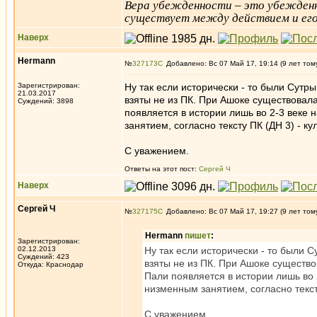
Вера убежденности – это убежденно
существует между действием и его 
Наверх
Hermann
№
327173
Добавлено: Вс 07 Май 17, 19:14 (9 лет том
Зарегистрирован:
Ну так если исторически - то были Сутр
21.03.2017
взяты не из ПК. При Ашоке существовала
Суждений: 3898
появляется в истории лишь во 2-3 веке
занятием, согласно тексту ПК (ДН 3) - 
С уважением.
Ответы на этот пост:
Сергей Ч
Наверх
Сергей Ч
№
327175
Добавлено: Вс 07 Май 17, 19:27 (9 лет том
Hermann
пишет
:
Зарегистрирован:
02.12.2013
Ну так если исторически - то были 
Суждений: 423
взяты не из ПК. При Ашоке существо
Откуда: Краснодар
Пали появляется в истории лишь во 
низменным занятием, согласно текст
С уважением.