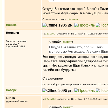
Откуда Вы взяли это, про 2-3 век? ) Пал
монастрые Алувихара. А в саму Шри Лан
Ответы на этот пост:
Hermann
Наверх
Hermann
№
327176
Добавлено: Вс 07 Май 17, 19:32 (9 лет том
Зарегистрирован:
Сергей Ч
пишет
:
21.03.2017
Суждений: 3898
Откуда Вы взяли это, про 2-3 век? )
монастрые Алувихара. А в саму Шри
Это поздняя легенда, исторически недос
Сарнатхе эпиграфически датирована 2-3
эры). Что касается Шри Ланки и глухих 
палийского буддизма.
С уважением.
Последний раз редактировалось: Hermann (Вс 07 Май 17
Наверх
aurum
№
327178
Добавлено: Вс 07 Май 17, 19:39 (9 лет том
удаленный аккаунт
Сергей Ч
пишет
: