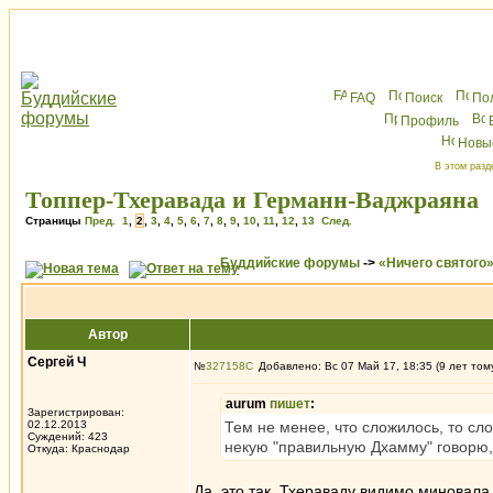
FAQ
Поиск
По
Профиль
Новы
В этом разд
Топпер-Тхеравада и Германн-Ваджраяна
Страницы
Пред.
1
,
2
,
3
,
4
,
5
,
6
,
7
,
8
,
9
,
10
,
11
,
12
,
13
След.
Буддийские форумы
->
«Ничего святого
Автор
Сергей Ч
№
327158
Добавлено: Вс 07 Май 17, 18:35 (9 лет том
aurum
пишет
:
Зарегистрирован:
02.12.2013
Тем не менее, что сложилось, то сл
Суждений: 423
некую "правильную Дхамму" говорю, 
Откуда: Краснодар
Да, это так. Тхераваду видимо миновала