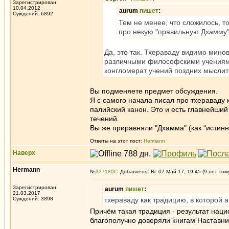
Зарегистрирован:
10.04.2012
aurum
пишет
:
Суждений: 6892
Тем не менее, что сложилось, т
про некую "правильную Дхамму" 
Да, это так. Тхераваду видимо мино
различными философскими учениями,
конгломерат учений поздних мыслит
Вы подменяете предмет обсуждения.
Я с самого начала писал про тхераваду 
палийский канон. Это и есть главнейший
течений.
Вы же приравняли "Дхамма" (как "истинн
Ответы на этот пост:
Hermann
Наверх
Hermann
№
327180
Добавлено: Вс 07 Май 17, 19:45 (9 лет том
Зарегистрирован:
aurum
пишет
:
21.03.2017
Суждений: 3898
тхераваду как традицию, в которой 
Причём такая традиция - результат наци
благополучно доверяли книгам Наставник