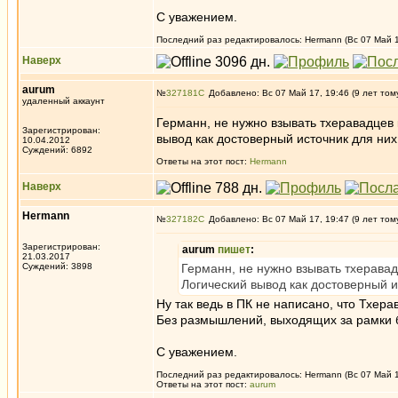
С уважением.
Последний раз редактировалось: Hermann (Вс 07 Май 17
Наверх
aurum
№
327181
Добавлено: Вс 07 Май 17, 19:46 (9 лет том
удаленный аккаунт
Германн, не нужно взывать тхеравадцев к
Зарегистрирован:
вывод как достоверный источник для них 
10.04.2012
Суждений: 6892
Ответы на этот пост:
Hermann
Наверх
Hermann
№
327182
Добавлено: Вс 07 Май 17, 19:47 (9 лет том
Зарегистрирован:
aurum
пишет
:
21.03.2017
Суждений: 3898
Германн, не нужно взывать тхеравадц
Логический вывод как достоверный ис
Ну так ведь в ПК не написано, что Тхер
Без размышлений, выходящих за рамки б
С уважением.
Последний раз редактировалось: Hermann (Вс 07 Май 17
Ответы на этот пост:
aurum