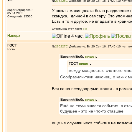
№
296225
Добавлено: Вт 20 Сен 16, 17:29 (10 лет то
Зарегистрирован:
У школы махищасака было разделение п
05.04.2005
скандха, длиной в самсару. Это упомин
Суждений: 15505
Есть и то и другое, не впадайте в крайно
Ответы на этот пост:
ТМ
Наверх
ГОСТ
№
296227
Добавлено: Вт 20 Сен 16, 17:46 (10 лет то
Гость
Евгений Бобр
пишет
:
ГОСТ
пишет
:
между мощностью счетного множ
Сообразили-таки наконец, о каких м
Вся ваша псевдоаргументация - в рамках
Евгений Бобр
пишет
:
Ещё не случившиеся события, в отл
будущее - это не что-то ставшее.
еще не случившиеся события не возможно