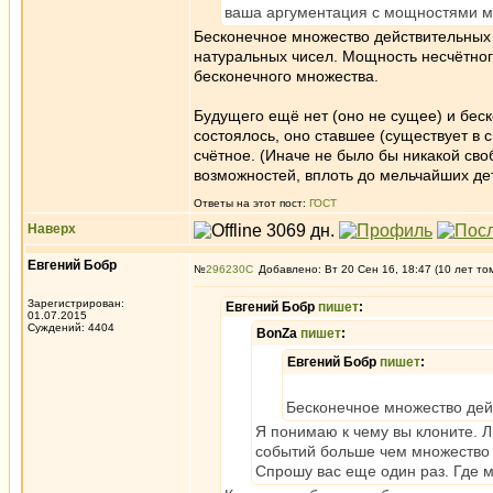
ваша аргументация с мощностями мн
Бесконечное множество действительных
натуральных чисел. Мощность несчётног
бесконечного множества.
Будущего ещё нет (оно не сущее) и бес
состоялось, оно ставшее (существует в 
счётное. (Иначе не было бы никакой сво
возможностей, вплоть до мельчайших де
Ответы на этот пост:
ГОСТ
Наверх
Евгений Бобр
№
296230
Добавлено: Вт 20 Сен 16, 18:47 (10 лет то
Зарегистрирован:
Евгений Бобр
пишет
:
01.07.2015
Суждений: 4404
BonZa
пишет
:
Евгений Бобр
пишет
:
Бесконечное множество дей
Я понимаю к чему вы клоните. 
событий больше чем множество
Спрошу вас еще один раз. Где 