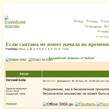
FAQ
Поиск
По
Профиль
Новы
В этом разд
Если сантана не имеет начала во времени
Страницы
Пред.
1
,
2
,
3
,
4
,
5
,
6
,
7
,
8
,
9
,
10
,
11
След.
Буддийские форумы
->
Чайная
Автор
Евгений Бобр
№
296203
Добавлено: Вт 20 Сен 16, 10:39 (10 лет то
Зарегистрирован:
Недоумение, как в бесконечном прошлом
01.07.2015
бесконечное множество не может быть м
Суждений: 4404
Наверх