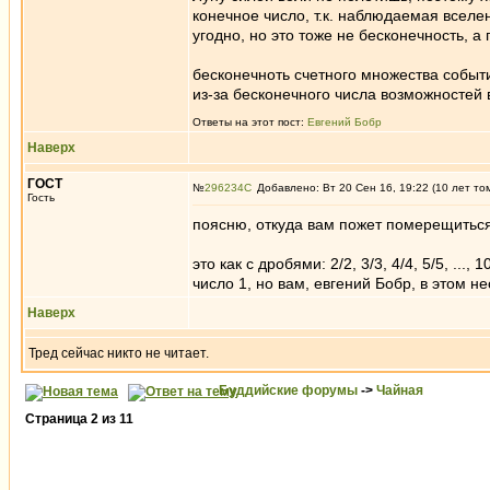
конечное число, т.к. наблюдаемая вселе
угодно, но это тоже не бесконечность, а
бесконечноть счетного множества событи
из-за бесконечного числа возможностей
Ответы на этот пост:
Евгений Бобр
Наверх
ГОСТ
№
296234
Добавлено: Вт 20 Сен 16, 19:22 (10 лет то
Гость
поясню, откуда вам пожет померещитьс
это как с дробями: 2/2, 3/3, 4/4, 5/5, ...,
число 1, но вам, евгений Бобр, в этом
Наверх
Тред сейчас никто не читает.
Буддийские форумы
->
Чайная
Страница
2
из
11