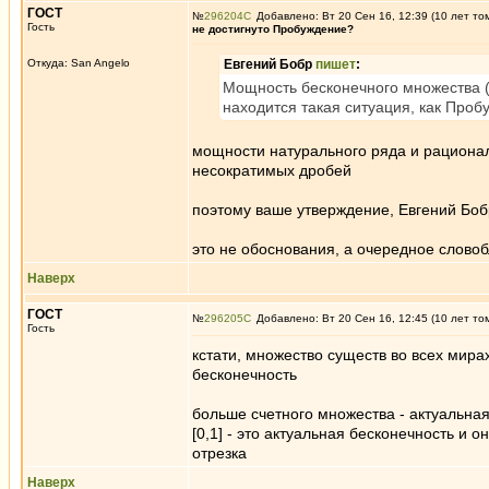
ГОСТ
№
296204
Добавлено: Вт 20 Сен 16, 12:39 (10 лет то
Гость
не достигнуто Пробуждение?
Откуда: San Angelo
Евгений Бобр
пишет
:
Мощность бесконечного множества (
находится такая ситуация, как Пробу
мощности натурального ряда и рационал
несократимых дробей
поэтому ваше утверждение, Евгений Бо
это не обоснования, а очередное слово
Наверх
ГОСТ
№
296205
Добавлено: Вт 20 Сен 16, 12:45 (10 лет то
Гость
кстати, множество существ во всех мирах
бесконечность
больше счетного множества - актуальна
[0,1] - это актуальная бесконечность и
отрезка
Наверх