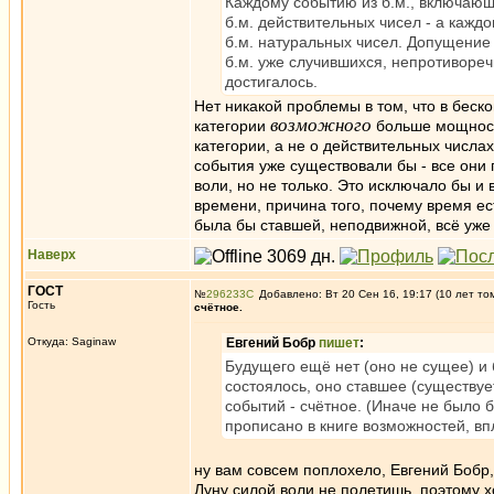
Каждому событию из б.м., включающ
б.м. действительных чисел - а кажд
б.м. натуральных чисел. Допущение
б.м. уже случившихся, непротивореч
достигалось.
Нет никакой проблемы в том, что в бес
возможного
категории
больше мощност
категории, а не о действительных числах
события уже существовали бы - все они
воли, но не только. Это исключало бы и 
времени, причина того, почему время ес
была бы ставшей, неподвижной, всё уже
Наверх
ГОСТ
№
296233
Добавлено: Вт 20 Сен 16, 19:17 (10 лет то
Гость
счётное.
Откуда: Saginaw
Евгений Бобр
пишет
:
Будущего ещё нет (оно не сущее) и
состоялось, оно ставшее (существуе
событий - счётное. (Иначе не было 
прописано в книге возможностей, вп
ну вам совсем поплохело, Евгений Бобр,
Луну силой воли не полетишь, поэтому 