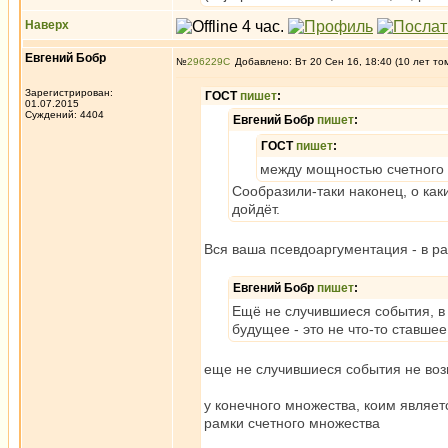
Наверх
Евгений Бобр
№
296229
Добавлено: Вт 20 Сен 16, 18:40 (10 лет то
Зарегистрирован:
ГОСТ
пишет
:
01.07.2015
Суждений: 4404
Евгений Бобр
пишет
:
ГОСТ
пишет
:
между мощностью счетного 
Сообразили-таки наконец, о ка
дойдёт.
Вся ваша псевдоаргументация - в ра
Евгений Бобр
пишет
:
Ещё не случившиеся события, в
будущее - это не что-то ставшее
еще не случившиеся события не возм
у конечного множества, коим являет
рамки счетного множества