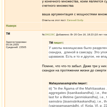
у конечного множества, коим является с
счетного множества
ваша аргументация с мощностями множе
Ответы на этот пост:
Евгений Бобр
Наверх
ТМ
№
296228
Добавлено: Вт 20 Сен 16, 18:23 (10 лет то
Зарегистрирован:
ТМ
пишет
:
05.04.2005
Суждений: 15505
У школы махищасака было разделен
скандха, длиной в самсару. Это уп
шраваков. Есть и то и другое, не впа
Помню, что что-то забыл. Даже три у ни
скандхи на протяжении жизни до смерти
Mahayanasamgraha пишет:
iii) "In the Āgama of the Mahīśasakas 
aggregates (kṣanikaskandha), i.e., t
last for a lifetime (janmiskandha), i.e.,
saṃsāra (āsaṃsārikaskandha), i.e., the
(vajropamasamādhi, cf. Kośa, VI, p. 22