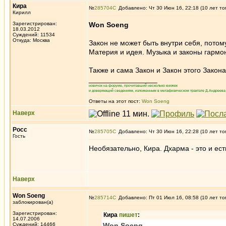
Кира
№
285704
Добавлено: Чт 30 Июн 16, 22:18 (10 лет то
Кирилл
Зарегистрирован:
Won Soeng
18.03.2012
Суждений: 11534
Откуда: Москва
Закон не может быть внутри себя, потому
Материя и идея. Музыка и законы гармо
Также и сама Закон и Закон этого Закон
_________________
новичок на форуме, прочитавший несколько книжек
и доверяющий сведениям, изложенным в метафизическом трактате Д.Андреева 
Ответы на этот пост:
Won Soeng
Наверх
Росс
№
285705
Добавлено: Чт 30 Июн 16, 22:28 (10 лет то
Гость
Необязательно, Кира. Дхарма - это и ес
Наверх
Won Soeng
№
285714
Добавлено: Пт 01 Июл 16, 08:58 (10 лет то
заблокирован(а)
Зарегистрирован:
Кира
пишет
:
14.07.2006
Суждений: 14466
Won Soeng