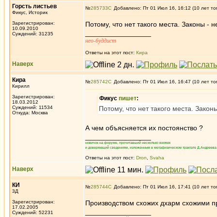
Горсть листьев
№
285733
Добавлено: Пт 01 Июл 16, 16:12 (10 лет то
Фикус, Историк
Зарегистрирован:
Потому, что нет такого места. Законы -
10.09.2010
_________________
Суждений: 31235
нео-буддист
Ответы на этот пост:
Кира
Наверх
Кира
№
285742
Добавлено: Пт 01 Июл 16, 16:47 (10 лет то
Кирилл
Зарегистрирован:
Фикус
пишет
:
18.03.2012
Суждений: 11534
Потому, что нет такого места. Зако
Откуда: Москва
А чем объясняется их постоянство ?
_________________
новичок на форуме, прочитавший несколько книжек
и доверяющий сведениям, изложенным в метафизическом трактате Д.Андреева 
Ответы на этот пост:
Dron
,
Svaha
Наверх
КИ
№
285744
Добавлено: Пт 01 Июл 16, 17:41 (10 лет то
3Д
Зарегистрирован:
Производством схожих дхарм схожими пр
17.02.2005
_________________
Суждений: 52231