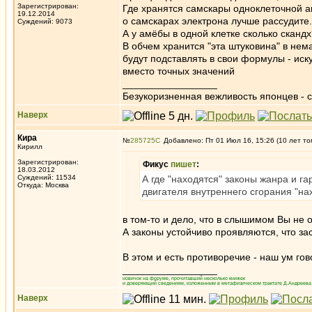
Зарегистрирован:
Где хранятся самскары одноклеточной 
19.12.2014
о самскарах электрона лучше рассудите
Суждений: 9073
А у амёбы в одной клетке сколько сканд
В обчем хранится "эта штуковина" в нема
будут подставлять в свои формулы - ис
вместо точных значений
_________________
Безукоризненная вежливость японцев - с
Наверх
Кира
№
285725
Добавлено: Пт 01 Июл 16, 15:26 (10 лет то
Кирилл
Зарегистрирован:
Фикус
пишет
:
18.03.2012
Суждений: 11534
А где "находятся" законы жанра и г
Откуда: Москва
двигателя внутреннего сгорания "нах
в том-то и дело, что в слышимом Вы не
А законы устойчиво проявляются, что зас
В этом и есть противоречие - наш ум гово
_________________
новичок на форуме, прочитавший несколько книжек
и доверяющий сведениям, изложенным в метафизическом трактате Д.Андреева 
Наверх