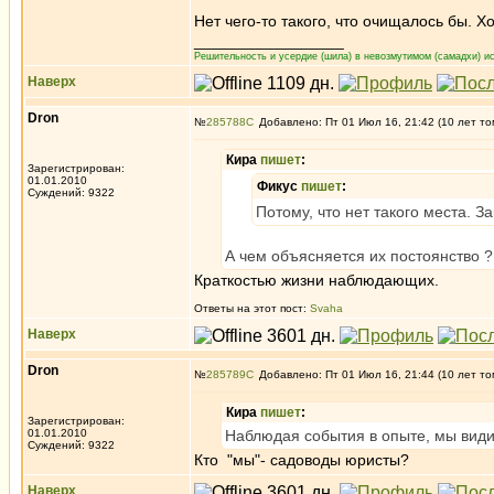
Нет чего-то такого, что очищалось бы. Хо
_________________
Решительность и усердие (шила) в невозмутимом (самадхи) ис
Наверх
Dron
№
285788
Добавлено: Пт 01 Июл 16, 21:42 (10 лет то
Кира
пишет
:
Зарегистрирован:
01.01.2010
Фикус
пишет
:
Суждений: 9322
Потому, что нет такого места. 
А чем объясняется их постоянство ?
Краткостью жизни наблюдающих.
Ответы на этот пост:
Svaha
Наверх
Dron
№
285789
Добавлено: Пт 01 Июл 16, 21:44 (10 лет то
Кира
пишет
:
Зарегистрирован:
01.01.2010
Наблюдая события в опыте, мы види
Суждений: 9322
Кто "мы"- садоводы юристы?
Наверх