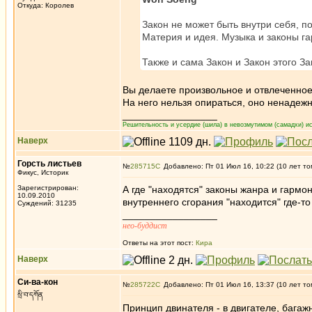
Откуда: Королев
Закон не может быть внутри себя, по
Материя и идея. Музыка и законы га
Также и сама Закон и Закон этого З
Вы делаете произвольное и отвлеченно
На него нельзя опираться, оно ненадежн
_________________
Решительность и усердие (шила) в невозмутимом (самадхи) ис
Наверх
Горсть листьев
№
285715
Добавлено: Пт 01 Июл 16, 10:22 (10 лет то
Фикус, Историк
Зарегистрирован:
А где "находятся" законы жанра и гармо
10.09.2010
внутреннего сгорания "находится" где-то
Суждений: 31235
_________________
нео-буддист
Ответы на этот пост:
Кира
Наверх
Си-ва-кон
№
285722
Добавлено: Пт 01 Июл 16, 13:37 (10 лет то
སྲི་བ་དཀོན
Принцип двинателя - в двигателе, багаж