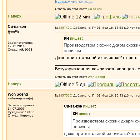
Буддизм чистой воды
Ответы на этот пост:
Си-ва-кон
Наверх
Си-ва-кон
№
285747
Добавлено: Пт 01 Июл 16, 18:54 (10 лет то
སྲི་བ་དཀོན
КИ
пишет
:
Зарегистрирован:
Производством схожих дхарм схожим
19.12.2014
Суждений: 9073
новизны.
Даже при тотальной их очистке? от чего-
_________________
Безукоризненная вежливость японцев - с
Ответы на этот пост:
Won Soeng
Наверх
Won Soeng
№
285752
Добавлено: Пт 01 Июл 16, 19:43 (10 лет то
заблокирован(а)
Зарегистрирован:
Си-ва-кон
пишет
:
14.07.2006
Суждений: 14466
КИ
пишет
:
Откуда: Королев
Производством схожих дхарм сх
новизны.
Даже при тотальной их очистке? от ч