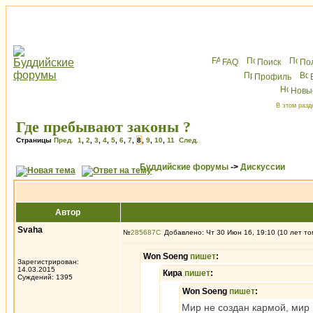
FAQ
Поиск
По
Профиль
Новы
В этом разд
Где пребывают законы ?
Страницы
Пред.
1
,
2
,
3
,
4
,
5
,
6
,
7
,
8
,
9
,
10
,
11
След.
Буддийские форумы
->
Дискуссии
Автор
Svaha
№
285687
Добавлено: Чт 30 Июн 16, 19:10 (10 лет то
Won Soeng
пишет
:
Зарегистрирован:
14.03.2015
Кира
пишет
:
Суждений: 1395
Won Soeng
пишет
:
Мир не создан кармой, мир 