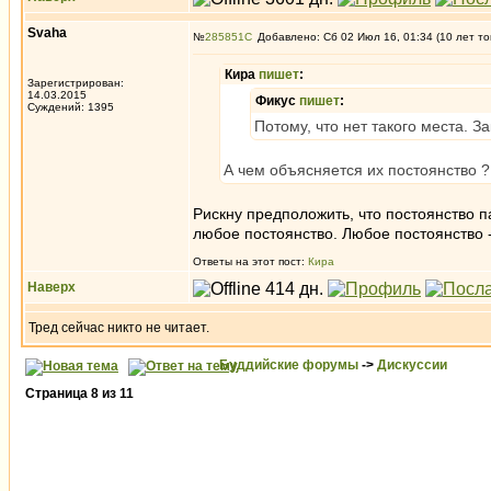
Svaha
№
285851
Добавлено: Сб 02 Июл 16, 01:34 (10 лет то
Кира
пишет
:
Зарегистрирован:
14.03.2015
Фикус
пишет
:
Суждений: 1395
Потому, что нет такого места. 
А чем объясняется их постоянство ?
Рискну предположить, что постоянство 
любое постоянство. Любое постоянство -
Ответы на этот пост:
Кира
Наверх
Тред сейчас никто не читает.
Буддийские форумы
->
Дискуссии
Страница
8
из
11